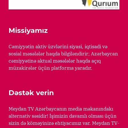
Missiyamız
Cəmiyyətin aktiv üzvlərini siyasi, iqtisadi və
sosial məsələlər haqda bilgiləndirir; Azərbaycan
cəmiyyətinə aktual məsələlər haqda açıq
müzakirələr üçün platforma yaradır.
Dəstək verin
Meydan TV Azərbaycanın media məkanındakı
alternativ səsidir! İşimizin davamlı olması üçün
sizin də köməyinizə ehtiyacımız var. Meydan TV-