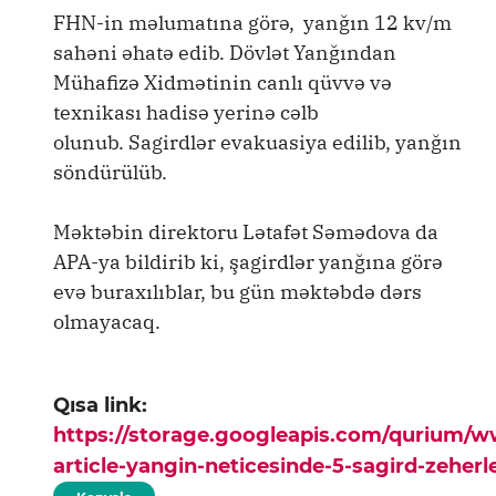
FHN-in məlumatına görə, yanğın 12 kv/m
sahəni əhatə edib. Dövlət Yanğından
Mühafizə Xidmətinin canlı qüvvə və
texnikası hadisə yerinə cəlb
olunub. Sagirdlər evakuasiya edilib, yanğın
söndürülüb.
Məktəbin direktoru Lətafət Səmədova da
APA-ya bildirib ki, şagirdlər yanğına görə
evə buraxılıblar, bu gün məktəbdə dərs
olmayacaq.
Qısa link:
https://storage.googleapis.com/qurium/
article-yangin-neticesinde-5-sagird-zeherl