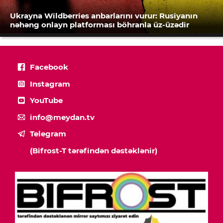
Ukrayna Wildberries anbarlarını vurur: Rusiyanın
nəhəng onlayn platforması böhranla üz-üzədir
Facebook
Instagram
YouTube
info@meydan.tv
Telegram
(Bifrost-T tərəfindən dəstəklənir)