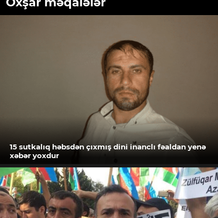
Oxşar məqalələr
15 sutkalıq həbsdən çıxmış dini inanclı fəaldan yenə
xəbər yoxdur