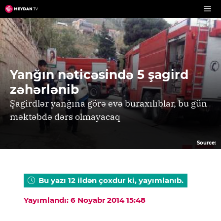
Skip
to
content
Yanğın nəticəsində 5 şagird
zəhərlənib
Şagirdlər yanğına görə evə buraxılıblar, bu gün
məktəbdə dərs olmayacaq
Source:
Bu yazı 12 ildən çoxdur ki, yayımlanıb.
Yayımlandı: 6 Noyabr 2014 15:48