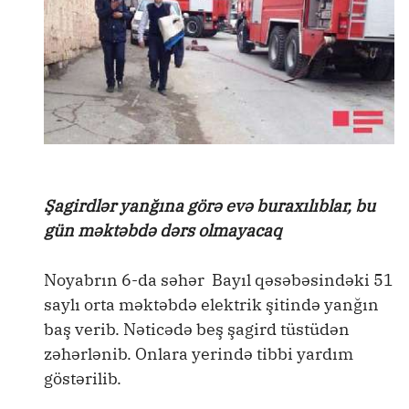
Şagirdlər yanğına görə evə buraxılıblar, bu
gün məktəbdə dərs olmayacaq
Noyabrın 6-da səhər Bayıl qəsəbəsindəki 51
saylı orta məktəbdə elektrik şitində yanğın
baş verib. Nəticədə beş şagird tüstüdən
zəhərlənib. Onlara yerində tibbi yardım
göstərilib.