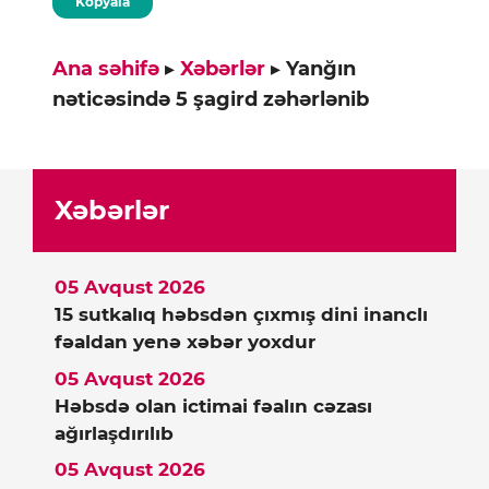
Kopyala
Ana səhifə
▸
Xəbərlər
▸
Yanğın
nəticəsində 5 şagird zəhərlənib
Xəbərlər
05 Avqust 2026
15 sutkalıq həbsdən çıxmış dini inanclı
fəaldan yenə xəbər yoxdur
05 Avqust 2026
Həbsdə olan ictimai fəalın cəzası
ağırlaşdırılıb
05 Avqust 2026