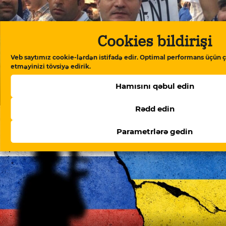
Cookies bildirişi
Veb saytımız cookie-lərdən istifadə edir. Optimal performans üçün ç
etməyinizi tövsiyə edirik.
Hamısını qəbul edin
Həbsdə olan ictimai fəalın cəzası ağırlaşdırılıb
Rədd edin
Parametrlərə gedin