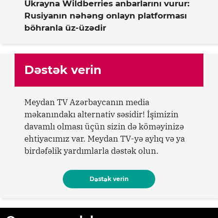
Ukrayna Wildberries anbarlarını vurur:
Rusiyanın nəhəng onlayn platforması
böhranla üz-üzədir
Dəstək verin
Meydan TV Azərbaycanın media
məkanındakı alternativ səsidir! İşimizin
davamlı olması üçün sizin də köməyinizə
ehtiyacımız var. Meydan TV-yə aylıq və ya
birdəfəlik yardımlarla dəstək olun.
Dəstək verin