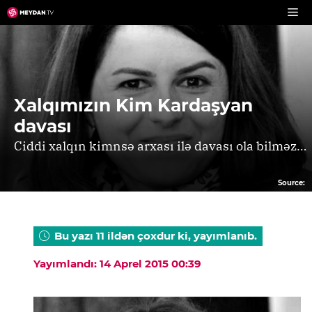
Skip
to
content
Xalqımızın Kim Kardaşyan
davası
Ciddi xalqın kimnsə arxası ilə davası ola bilməz…
Source:
Bu yazı 11 ildən çoxdur ki, yayımlanıb.
Yayımlandı: 14 Aprel 2015 00:39