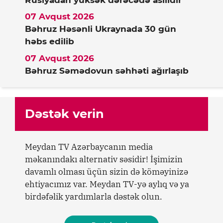
07 Avqust 2026
Bəhruz Həsənli Ukraynada 30 gün
həbs edilib
07 Avqust 2026
Bəhruz Səmədovun səhhəti ağırlaşıb
Dəstək verin
Meydan TV Azərbaycanın media
məkanındakı alternativ səsidir! İşimizin
davamlı olması üçün sizin də köməyinizə
ehtiyacımız var. Meydan TV-yə aylıq və ya
birdəfəlik yardımlarla dəstək olun.