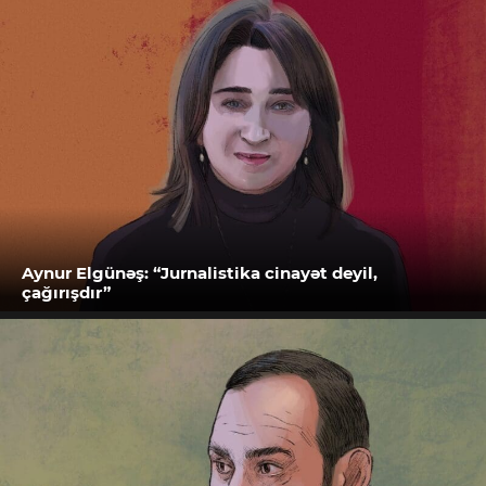
Aynur Elgünəş: “Jurnalistika cinayət deyil,
çağırışdır”