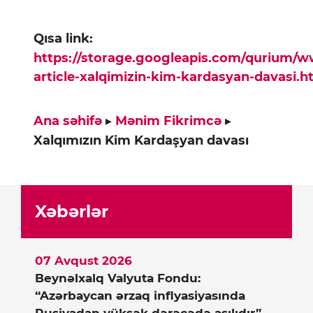
Qısa link:
https://storage.googleapis.com/qurium/
article-xalqimizin-kim-kardasyan-davasi.h
Ana səhifə
▸
Mənim Fikrimcə
▸
Xalqımızın Kim Kardaşyan davası
Xəbərlər
07 Avqust 2026
Beynəlxalq Valyuta Fondu:
“Azərbaycan ərzaq inflyasiyasında
Rusiyadan yüksək dərəcədə asılıdır”