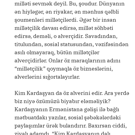
milləti sevmək deyil. Bu, şoudur. Dünyanın
ən hiyləgər, ən riyakar, ən mənhus qəlbli
şoumenləri millətçilərdi. Əgər bir insan
millətçilik davası edirsə, millət söhbəti
edirsə, deməli, o alverçidir. Savadından,
titulundan, sosial statusundan, vəzifəsindən
asılı olmayaraq, bütün millətçilər
alverçidirlər. Onlar öz maraqlarının adını
“millətçilik” qoymaqla öz bizneslərini,
alverlərini sığortalayırlar.
Kim Kardaşyan da öz alverini edir. Ara yerdə
biz niyə özümüzü biyabır eləməliyik?
Kardaşyanın Ermənistana gəlişi ilə bağlı
mətbuatdakı yazılar, sosial şəbəkələrdəki
paylaşımlar ürək bulandırır. Baxırsan ciddi,
ziyalı adamdı, “Kim Kardaşyanın dalı