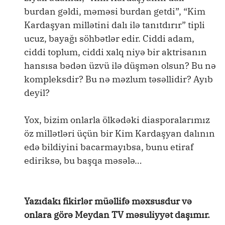
burdan gəldi, məməsi burdan getdi”, “Kim
Kardaşyan millətini dalı ilə tanıtdırır” tipli
ucuz, bayağı söhbətlər edir. Ciddi adam,
ciddi toplum, ciddi xalq niyə bir aktrisanın
hansısa bədən üzvü ilə düşmən olsun? Bu nə
kompleksdir? Bu nə məzlum təsəllidir? Ayıb
deyil?
Yox, bizim onlarla ölkədəki diasporalarımız
öz millətləri üçün bir Kim Kardaşyan dalının
edə bildiyini bacarmayıbsa, bunu etiraf
ediriksə, bu başqa məsələ…
Yazıdakı fikirlər müəllifə məxsusdur və
onlara görə Meydan TV məsuliyyət daşımır.