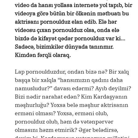
video da hansı yollasa internetə yol tapıb, bir
videoya görə bütün bir ölkənin mətbuatı bu
aktrisanı pornoulduz elan edib. Elə hər
videosu çıxan pornoulduz olsa, onda elə
bizdə də kifayət qədər pornoulduz var ki…
Sadəcə, bizimkilər dünyada tanınmır.
Kimdən fərqli olaraq.
Lap pornoulduzdur, ondan bizə nə? Bir xalq
başqa bir xalqla “hansımızın qadını daha
namusludur?” davası edərmi? Ayıb deyilmi?
Bizi nədir narahat edən? Kim Kardaşyanın
məşhurluğu? Yoxsa belə məşhur aktrisanın
erməni olması? Yoxsa, erməni olub,
pornoulduz olub, həm də vətənpərvər
olmasını həzm etmirik? Əgər belədirsə,