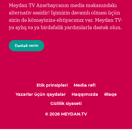
Meydan TV Azərbaycanın media məkanındakı
alternativ səsidir! İşimizin davamlı olması üçün
sizin də köməyinizə ehtiyacımız var. Meydan TV-
yə aylıq və ya birdəfəlik yardımlarla dəstək olun.
Dəstək verin
Etik prinsipləri
Media rəfi
Yazarlar üçün qaydalar
Haqqımızda
Əlaqə
Gizlilik siyasəti
© 2026 MEYDAN.TV