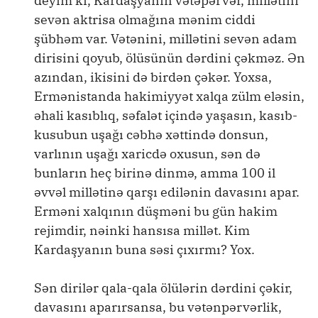
deyim ki, Kardaşyanın vətəpərvər, millətini
sevən aktrisa olmağına mənim ciddi
şübhəm var. Vətənini, millətini sevən adam
dirisini qoyub, ölüsünün dərdini çəkməz. Ən
azından, ikisini də birdən çəkər. Yoxsa,
Ermənistanda hakimiyyət xalqa zülm eləsin,
əhali kasıblıq, səfalət içində yaşasın, kasıb-
kusubun uşağı cəbhə xəttində donsun,
varlının uşağı xaricdə oxusun, sən də
bunların heç birinə dinmə, amma 100 il
əvvəl millətinə qarşı edilənin davasını apar.
Erməni xalqının düşməni bu gün hakim
rejimdir, nəinki hansısa millət. Kim
Kardaşyanın buna səsi çıxırmı? Yox.
Sən dirilər qala-qala ölülərin dərdini çəkir,
davasını aparırsansa, bu vətənpərvərlik,