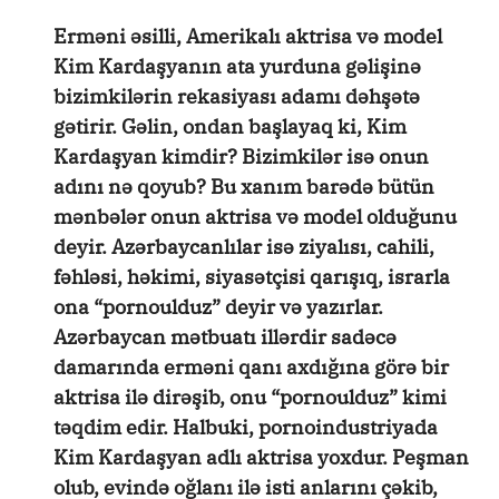
Erməni əsilli, Amerikalı aktrisa və model
Kim Kardaşyanın ata yurduna gəlişinə
bizimkilərin rekasiyası adamı dəhşətə
gətirir. Gəlin, ondan başlayaq ki, Kim
Kardaşyan kimdir? Bizimkilər isə onun
adını nə qoyub? Bu xanım barədə bütün
mənbələr onun aktrisa və model olduğunu
deyir. Azərbaycanlılar isə ziyalısı, cahili,
fəhləsi, həkimi, siyasətçisi qarışıq, israrla
ona “pornoulduz” deyir və yazırlar.
Azərbaycan mətbuatı illərdir sadəcə
damarında erməni qanı axdığına görə bir
aktrisa ilə dirəşib, onu “pornoulduz” kimi
təqdim edir. Halbuki, pornoindustriyada
Kim Kardaşyan adlı aktrisa yoxdur. Peşman
olub, evində oğlanı ilə isti anlarını çəkib,