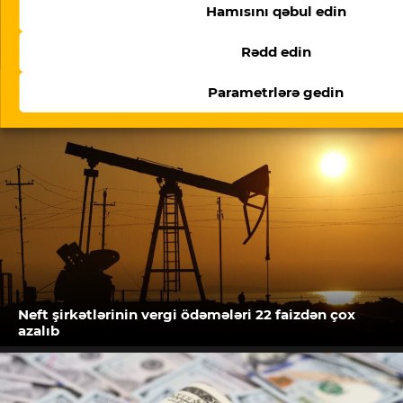
Hamısını qəbul edin
ABŞ-nin TRIPP+ fondunun rəhbəri Ermənistanda
danışıqlar aparır: müzakirələrin detalları
Rədd edin
Parametrlərə gedin
Neft şirkətlərinin vergi ödəmələri 22 faizdən çox
azalıb