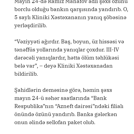
Mayın 24-də Ramiz Manafov adlı şəxs özünü
borclu olduğu bankın qarşısında yandırıb. O,
5 saylı Kliniki Xəstəxananın yanıq şöbəsinə
yerləşdirilib.
“Vəziyyəti ağırdır. Baş, boyun, üz hissəsi və
tənəffüs yollarında yanıqlar çoxdur. III-IV
dərəcəli yanıqlardır, hətta ölüm təhlükəsi
belə var”, – deyə Kliniki Xəstəxanadan
bildirilib.
Şahidlərin deməsinə görə, həmin şəxs
mayın 24-ü səhər saatlarında “Bank
Respublika”nın “Azneft dairəsi”ndəki filialı
önündə özünü yandırıb. Banka gələrkən
onun əlində sellofan paket olub.