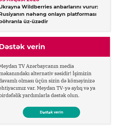
Ukrayna Wildberries anbarlarını vurur:
Rusiyanın nəhəng onlayn platforması
böhranla üz-üzədir
Dəstək verin
Meydan TV Azərbaycanın media
məkanındakı alternativ səsidir! İşimizin
davamlı olması üçün sizin də köməyinizə
ehtiyacımız var. Meydan TV-yə aylıq və ya
birdəfəlik yardımlarla dəstək olun.
Dəstək verin