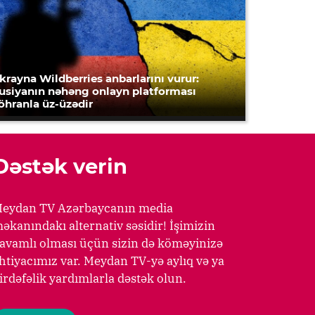
krayna Wildberries anbarlarını vurur:
usiyanın nəhəng onlayn platforması
öhranla üz-üzədir
Dəstək verin
eydan TV Azərbaycanın media
əkanındakı alternativ səsidir! İşimizin
avamlı olması üçün sizin də köməyinizə
htiyacımız var. Meydan TV-yə aylıq və ya
irdəfəlik yardımlarla dəstək olun.