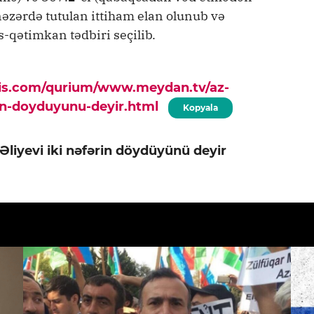
nəzərdə tutulan ittiham elan olunub və
-qətimkan tədbiri seçilib.
pis.com/qurium/www.meydan.tv/az-
erin-doyduyunu-deyir.html
Kopyala
Əliyevi iki nəfərin döydüyünü deyir