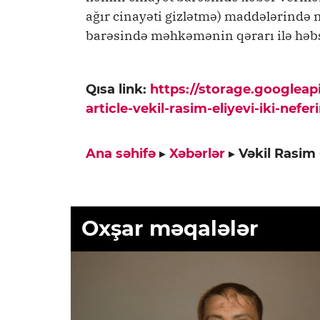
ağır cinayəti gizlətmə) maddələrində 
barəsində məhkəmənin qərarı ilə həbs
Qısa link:
https://storage.googlea
article-vekil-rasim-eliyevi-iki-nef
Ana səhifə
▸
Xəbərlər
▸
Vəkil Rasim 
Oxşar məqalələr