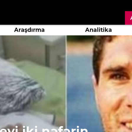
Araşdırma
Analitika
evi iki nəfərin