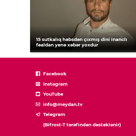
15 sutkalıq həbsdən çıxmış dini inanclı
fəaldan yenə xəbər yoxdur
Facebook
Instagram
YouTube
info@meydan.tv
Telegram
(Bifrost-T tərəfindən dəstəklənir)