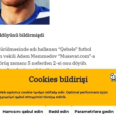
üldüyünü bildirmişdi
dürülməsində adı hallanan “Qəbələ” futbol
n vəkili Adəm Məmmədov “Musavat.com”-a
 görüş zamanı 5 nəfərdən 2-si onu döyüb.
gər 3 nəfər isə müdaxilə etməyib.
Cookies bildirişi
iyasiləşdirildiyini və bunun da istintaqa
Veb saytımız cookie-lərdən istifadə edir. Optimal performans üçün
çərəzləri qəbul etməyinizi tövsiyə edirik.
iyyəti ilə əlaqəli deyil. Avropa Şurasının baş
Hamısını qəbul edin
Rədd edin
Parametrlərə gedin
 RATİ-nin rəhbəri kimi təqdim edib. Bu da