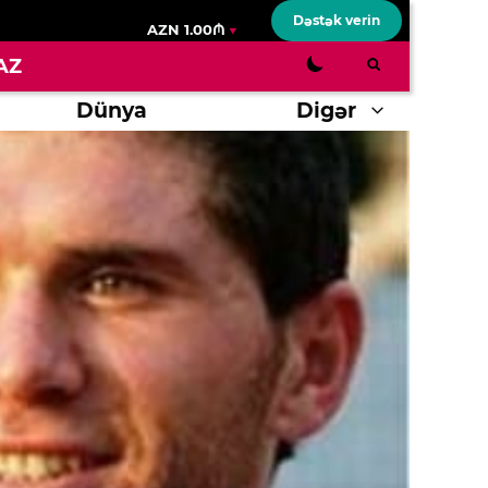
Dəstək verin
AZN 1.00₼
AZ
Dünya
Digər