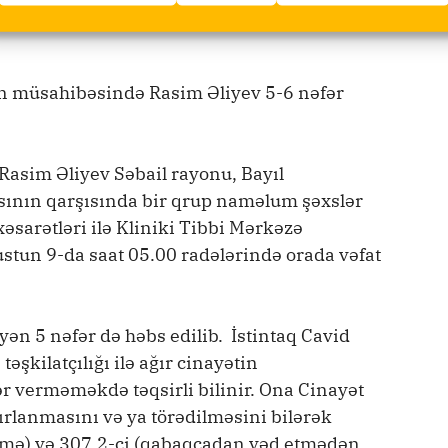
intaqın gedişinə təzyiq göstərirlər. Nəticədə
n müsahibəsində Rasim Əliyev 5-6 nəfər
Rasim Əliyev Səbail rayonu, Bayıl
ının qarşısında bir qrup naməlum şəxslər
xəsarətləri ilə Kliniki Tibbi Mərkəzə
qustun 9-da saat 05.00 radələrində orada vəfat
yən 5 nəfər də həbs edilib. İstintaq Cavid
şkilatçılığı ilə ağır cinayətin
r verməməkdə təqsirli bilinir. Ona Cinayət
ırlanmasını və ya törədilməsini bilərək
mə) və 307.2-ci (qabaqcadan vəd etmədən