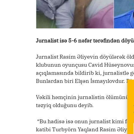
Jurnalist isə 5-6 nəfər tərəfindən döy
Jurnalist Rasim Əliyevin döyülərək öl
klubunun oyunçusu Cavid Hüseynovu
açıqlamasında bildirib ki, jurnalistlə
Bunlardan biri Elşən İsmayılovdur. Di
Vəkili həmçinin jurnalistin ölümünün s
təzyiq olduğunu deyib.
“Bu hadisə isə onun jurnalist kimi fəal
katibi Turbyörn Yaqland Rasim Əliyevi