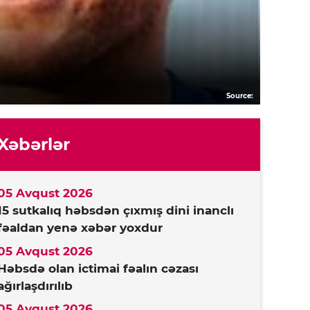
Source:
Xəbərlər
05 Avqust 2026
15 sutkalıq həbsdən çıxmış dini inanclı
fəaldan yenə xəbər yoxdur
05 Avqust 2026
Həbsdə olan ictimai fəalın cəzası
ağırlaşdırılıb
05 Avqust 2026