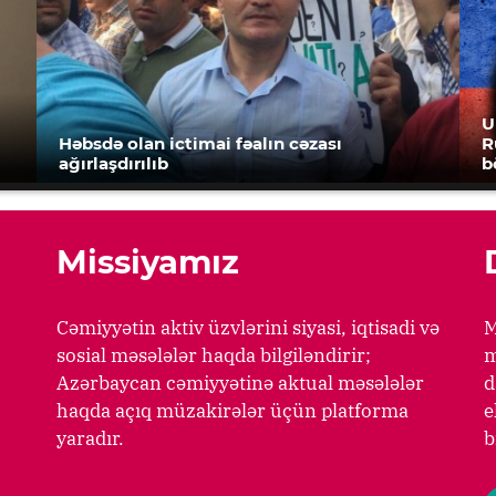
U
Həbsdə olan ictimai fəalın cəzası
R
ağırlaşdırılıb
b
Missiyamız
Cəmiyyətin aktiv üzvlərini siyasi, iqtisadi və
M
sosial məsələlər haqda bilgiləndirir;
m
Azərbaycan cəmiyyətinə aktual məsələlər
d
haqda açıq müzakirələr üçün platforma
e
yaradır.
b