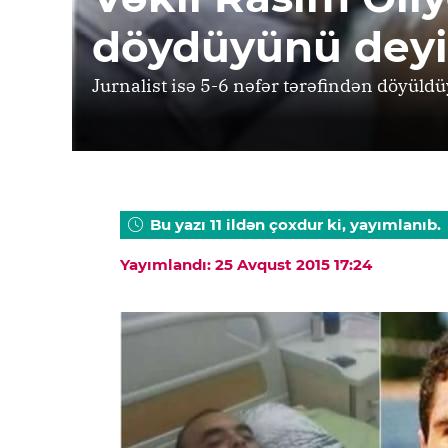
döydüyünü deyi
Jurnalist isə 5-6 nəfər tərəfindən döyüld
Bu yazı 11 ildən çoxdur ki, yayımlanıb.
Yayımlandı: 25 Avqust 2015 17:24