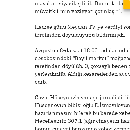
məsələni siyasiləşdirib. Bununla da ist
müvəkkilimin vəziyyəti çətinləşir”.
Hadisə günü Meydan TV-yə verdiyi so
tərəfindən döyüldüyünü bildirmişdi.
Avqustun 8-də saat 18.00 radələrində 
qəsəbəsindəki “Bayıl market” mağazas
tərəfindən döyülüb. O, çoxsaylı bədən 
yerləşdirilib. Aldığı xəsarətlərdən av
edib.
Cavid Hüseynovla yanaşı, jurnalisti dö
Hüseynovun bibisi oğlu E.İsmayılovun tə
hazırlanmasını bilərək bu barədə xəbə
Məcəlləsinin 307.1 (ağır cinayətin haz
həmin cinayət barəsində xəbər vermə