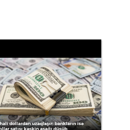
hali dollardan uzaqlaşır: bankların isə
ollar satışı kəskin aşağı düşüb