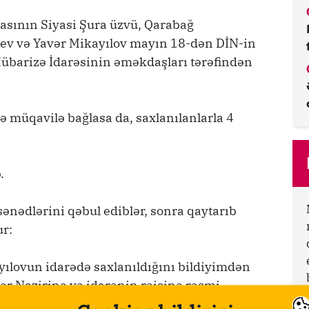
asının Siyasi Şura üzvü, Qarabağ
yev və Yavər Mikayılov mayın 18-dən DİN-in
Mübarizə İdarəsinin əməkdaşları tərəfindən
lə müqavilə bağlasa da, saxlanılanlarla 4
.
sənədlərini qəbul ediblər, sonra qaytarıb
ur:
yılovun idarədə saxlanıldığını bildiyimdən
ər Nazirinə və idarənin rəisinə rəsmi
i də əlavə etdim. Bildirdim ki, saxlanılan