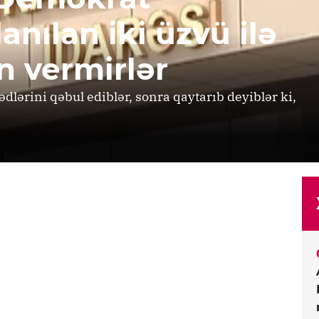
anılan iki üzvü ilə
 vermirlər
dlərini qəbul ediblər, sonra qaytarıb deyiblər ki,