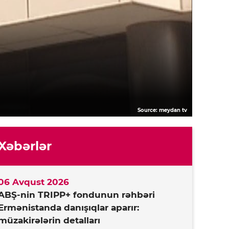
Source: meydan tv
Xəbərlər
06 Avqust 2026
ABŞ-nin TRIPP+ fondunun rəhbəri
Ermənistanda danışıqlar aparır:
müzakirələrin detalları