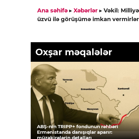
Ana səhifə
▸
Xəbərlər
▸
Vəkil: Milli
üzvü ilə görüşümə imkan vermirlər
Oxşar məqalələr
ABŞ-nin TRIPP+ fondunun rəhbəri
Ermənistanda danışıqlar aparır:
müzakirələrin detalları