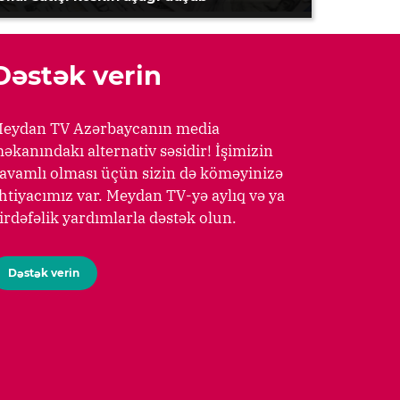
Dəstək verin
eydan TV Azərbaycanın media
əkanındakı alternativ səsidir! İşimizin
avamlı olması üçün sizin də köməyinizə
htiyacımız var. Meydan TV-yə aylıq və ya
irdəfəlik yardımlarla dəstək olun.
Dəstək verin