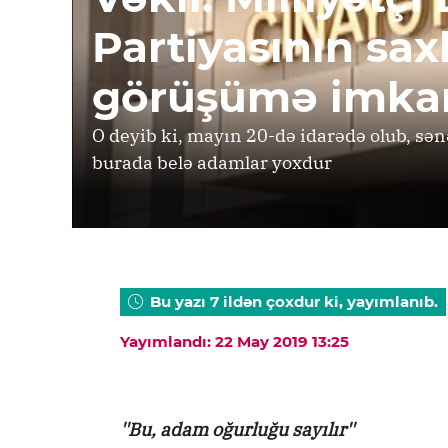
Partiyasının saxl
görüşümə imkan
O deyib ki, mayın 20-də idarədə olub, sənə
burada belə adamlar yoxdur
Bu yazı 7 ildən çoxdur ki, yayımlanıb.
Yayımlandı: 22 May 2019 13:25
''Bu, adam oğurluğu sayılır''