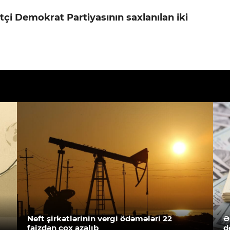
yətçi Demokrat Partiyasının saxlanılan iki
Neft şirkətlərinin vergi ödəmələri 22
Ə
faizdən çox azalıb
d