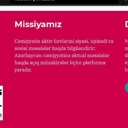
Missiyamız
Cəmiyyətin aktiv üzvlərini siyasi, iqtisadi və
M
sosial məsələlər haqda bilgiləndirir;
m
Azərbaycan cəmiyyətinə aktual məsələlər
d
haqda açıq müzakirələr üçün platforma
e
yaradır.
b