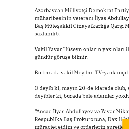
Azərbaycan Milliyətçi Demokrat Partiy
müharibəsinin veteranı İlyas Abdulla
Baş Mütəşəkkil Cinayətkarlığa Qarşı 
saxlanılıb.
Vəkil Yavər Hüseyn onların yaxınları i
gündür görüşə bilmir.
Bu barədə vəkil Meydan TV-yə danışıb
O deyib ki, mayın 20-də idarədə olub, 
deyiblər ki, burada belə adamlar yoxd
“Ancaq İlyas Abdullayev və Yavər Mika
Respublika Baş Prokuroruna, Daxili İşl
müraciət etdim və orderlərin surətlərin