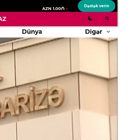
Dəstək verin
AZN 1.00₼
AZ
Dünya
Digər