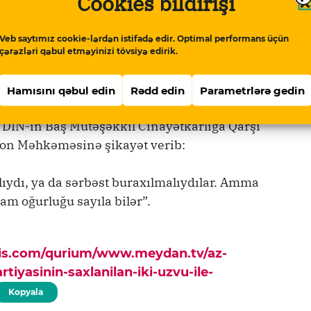
Cookies bildirişi
 onlarla görüşüm təmin olunsun. Respublika
şğul olduqları haqda cavab alsam da, hələ
Veb saytımız cookie-lərdən istifadə edir. Optimal performans üçün
N-in Baş Mütəşəkkil Cinayətkarlığa Qarşı
çərəzləri qəbul etməyinizi tövsiyə edirik.
rda yoxdurlar. Amma dəqiq məlumatım var ki,
Hamısını qəbul edin
Rədd edin
Parametrlərə gedin
 DİN-in Baş Mütəşəkkil Cinayətkarlığa Qarşı
on Məhkəməsinə şikayət verib:
alıydı, ya da sərbəst buraxılmalıydılar. Amma
am oğurluğu sayıla bilər”.
pis.com/qurium/www.meydan.tv/az-
rtiyasinin-saxlanilan-iki-uzvu-ile-
Kopyala