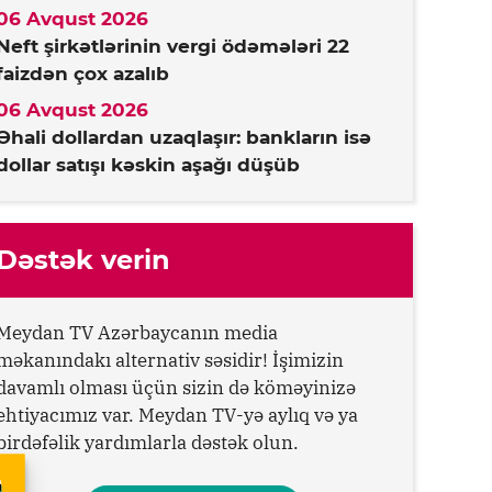
06 Avqust 2026
Neft şirkətlərinin vergi ödəmələri 22
faizdən çox azalıb
06 Avqust 2026
Əhali dollardan uzaqlaşır: bankların isə
dollar satışı kəskin aşağı düşüb
Dəstək verin
Meydan TV Azərbaycanın media
məkanındakı alternativ səsidir! İşimizin
davamlı olması üçün sizin də köməyinizə
ehtiyacımız var. Meydan TV-yə aylıq və ya
birdəfəlik yardımlarla dəstək olun.