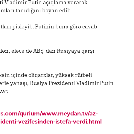
ti Vladimir Putin açıqlama verərək
mları tanıdığını bəyan edib.
tları pisləyib, Putinin buna görə cavab
dən, eləcə də ABŞ-dan Rusiyaya qarşı
sin içində oliqarxlar, yüksək rütbəli
lərlə yanaşı, Rusiya Prezidenti Vladimir Putin
var.
pis.com/qurium/www.meydan.tv/az-
identi-vezifesinden-istefa-verdi.html