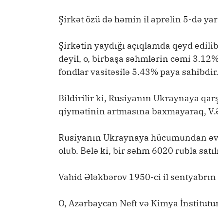
Şirkət özü də həmin il aprelin 5-də yar
Şirkətin yaydığı açıqlamda qeyd edilib
deyil, o, birbaşa səhmlərin cəmi 3.
fondlar vasitəsilə 5.43% paya sahibdir
Bildirilir ki, Rusiyanın Ukraynaya qar
qiymətinin artmasına baxmayaraq, V.Ə
Rusiyanın Ukraynaya hücumundan əvvəl 
olub. Belə ki, bir səhm 6020 rubla sat
Vahid Ələkbərov 1950-ci il sentyabrın
O, Azərbaycan Neft və Kimya İnstitutun