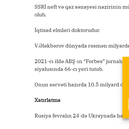
SSRİ neft və qaz sənayesi nazirinin m
olub.
İqtisad elmləri doktorudur.
V.Ələkbərov dünyada rəsmən milyarder
2021-cı ildə ABŞ-ın “Forbes” jurnalının
siyahısında 66-cı yeri tutub.
Onun sərvəti hazırda 10.5 milyard do
Xatırlatma
Rusiya fevralın 24-də Ukraynada hərbi