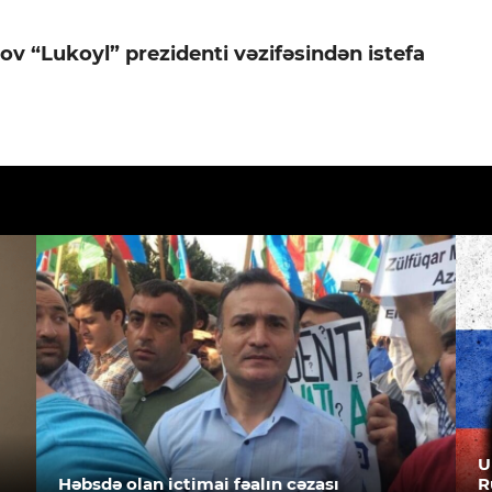
ov “Lukoyl” prezidenti vəzifəsindən istefa
U
Həbsdə olan ictimai fəalın cəzası
R