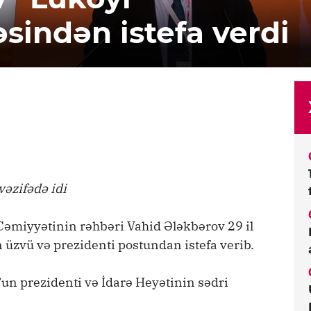
əsindən istefa verdi
vəzifədə idi
əmiyyətinin rəhbəri Vahid Ələkbərov 29 il
n üzvü və prezidenti postundan istefa verib.
un prezidenti və İdarə Heyətinin sədri