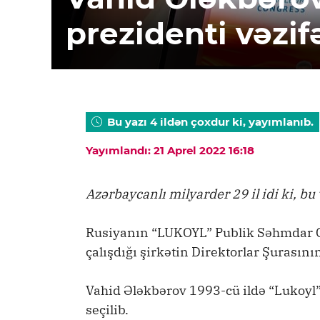
prezidenti vəzif
Bu yazı 4 ildən çoxdur ki, yayımlanıb.
Yayımlandı: 21 Aprel 2022 16:18
Azərbaycanlı milyarder 29 il idi ki, bu 
Rusiyanın “LUKOYL” Publik Səhmdar C
çalışdığı şirkətin Direktorlar Şurasını
Vahid Ələkbərov 1993-cü ildə “Lukoyl”
seçilib.