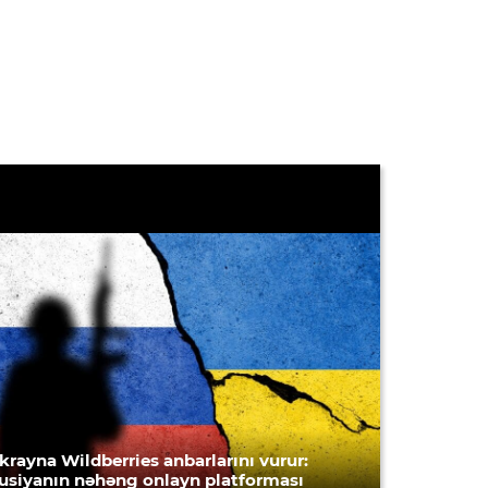
krayna Wildberries anbarlarını vurur:
usiyanın nəhəng onlayn platforması