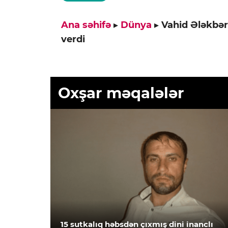
Ana səhifə
▸
Dünya
▸
Vahid Ələkbər
verdi
Oxşar məqalələr
15 sutkalıq həbsdən çıxmış dini inanclı