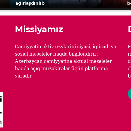
ağırlaşdırılıb
b
Missiyamız
Cəmiyyətin aktiv üzvlərini siyasi, iqtisadi və
M
sosial məsələlər haqda bilgiləndirir;
m
Azərbaycan cəmiyyətinə aktual məsələlər
d
haqda açıq müzakirələr üçün platforma
e
yaradır.
b