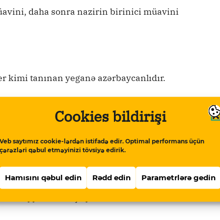
üavini, daha sonra nazirin birinici müavini
 kimi tanınan yeganə azərbaycanlıdır.
 tərtib etdiyi ən varlı adamlarının
Cookies bildirişi
Veb saytımız cookie-lərdən istifadə edir. Optimal performans üçün
llar həcmində
qiymətləndirilir
.
çərəzləri qəbul etməyinizi tövsiyə edirik.
Hamısını qəbul edin
Rədd edin
Parametrlərə gedin
 əməliyyatlara başlayıb.