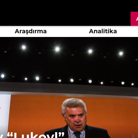
Araşdırma
Analitika
 “Lukoyl”