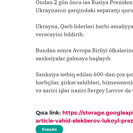
Ondan 2 gün öncə isə Rusiya Preziden
Ukraynanın şərqindəki separatçı quru
Ukrayna, Qərb liderləri hərbi əməliyya
verəcəyini bildirib.
Bundan sonra Avropa Birliyi ölkələrin
sanksiyalar gəlməyə başlayıb.
Sanksiya tətbiq edilən 600-dən çox şəx
hərbçilər, şirkət sahibləri, biznesmen
və xarici işlər naziri Sergey Lavrov da 
Qısa link:
https://storage.googlea
article-vahid-elekberov-lukoyl-prez
Kopyala