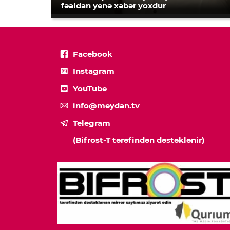
fəaldan yenə xəbər yoxdur
Facebook
Instagram
YouTube
info@meydan.tv
Telegram
(Bifrost-T tərəfindən dəstəklənir)