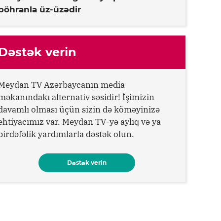
böhranla üz-üzədir
Dəstək verin
Meydan TV Azərbaycanın media
məkanındakı alternativ səsidir! İşimizin
davamlı olması üçün sizin də köməyinizə
ehtiyacımız var. Meydan TV-yə aylıq və ya
birdəfəlik yardımlarla dəstək olun.
Dəstək verin