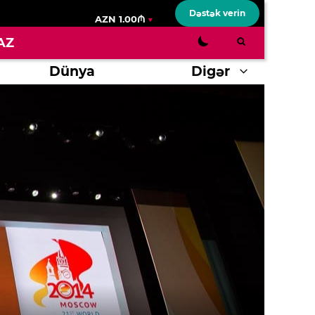
Dəstək verin
AZN 1.00₼
AZ
Dünya
Digər