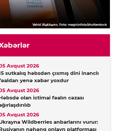
Vahid Ələkbərov. Foto: magicinfoto/shutterstock
Xəbərlər
05 Avqust 2026
15 sutkalıq həbsdən çıxmış dini inanclı
fəaldan yenə xəbər yoxdur
05 Avqust 2026
Həbsdə olan ictimai fəalın cəzası
ağırlaşdırılıb
05 Avqust 2026
Ukrayna Wildberries anbarlarını vurur:
Rusiyanın nəhəng onlayn platforması