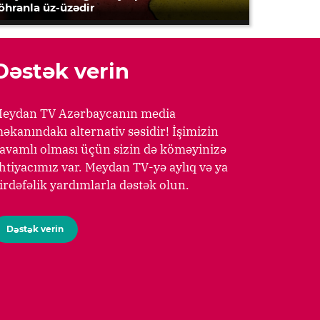
öhranla üz-üzədir
Dəstək verin
eydan TV Azərbaycanın media
əkanındakı alternativ səsidir! İşimizin
avamlı olması üçün sizin də köməyinizə
htiyacımız var. Meydan TV-yə aylıq və ya
irdəfəlik yardımlarla dəstək olun.
Dəstək verin