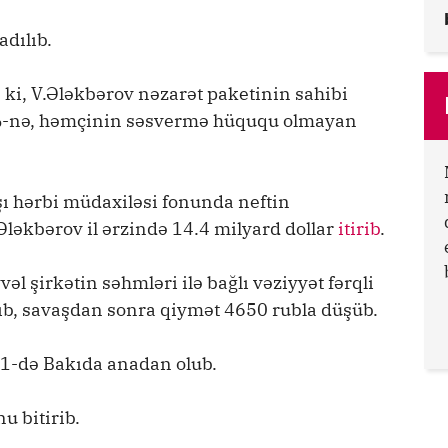
adılıb.
 ki, V.Ələkbərov nəzarət paketinin sahibi
12%-nə, həmçinin səsvermə hüququ olmayan
.
şı hərbi müdaxiləsi fonunda neftin
ləkbərov il ərzində 14.4 milyard dollar
itirib
.
şirkətin səhmləri ilə bağlı vəziyyət fərqli
ılıb, savaşdan sonra qiymət 4650 rubla düşüb.
 1-də Bakıda anadan olub.
u bitirib.