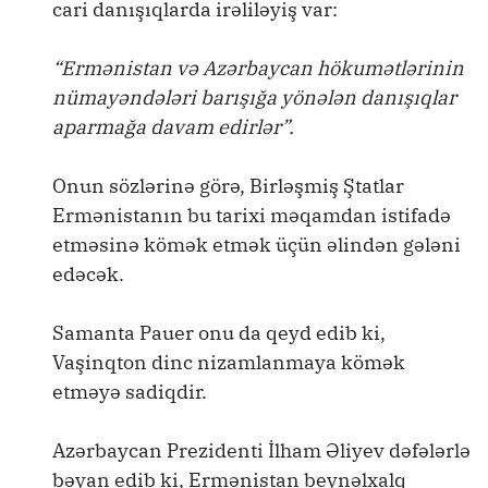
cari danışıqlarda irəliləyiş var:
“Ermənistan və Azərbaycan hökumətlərinin
nümayəndələri barışığa yönələn danışıqlar
aparmağa davam edirlər”.
Onun sözlərinə görə, Birləşmiş Ştatlar
Ermənistanın bu tarixi məqamdan istifadə
etməsinə kömək etmək üçün əlindən gələni
edəcək.
Samanta Pauer onu da qeyd edib ki,
Vaşinqton dinc nizamlanmaya kömək
etməyə sadiqdir.
Azərbaycan Prezidenti İlham Əliyev dəfələrlə
bəyan edib ki, Ermənistan beynəlxalq