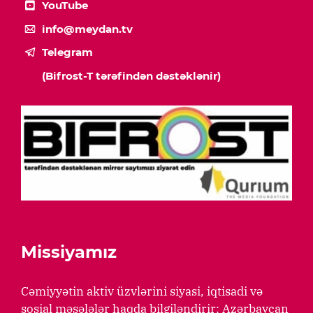
YouTube
info@meydan.tv
Telegram
(Bifrost-T tərəfindən dəstəklənir)
Missiyamız
Cəmiyyətin aktiv üzvlərini siyasi, iqtisadi və
sosial məsələlər haqda bilgiləndirir; Azərbaycan