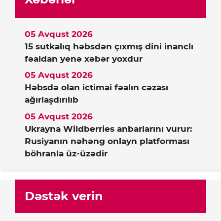
05 Avqust 2026
15 sutkalıq həbsdən çıxmış dini inanclı
fəaldan yenə xəbər yoxdur
05 Avqust 2026
Həbsdə olan ictimai fəalın cəzası
ağırlaşdırılıb
05 Avqust 2026
Ukrayna Wildberries anbarlarını vurur:
Rusiyanın nəhəng onlayn platforması
böhranla üz-üzədir
Dəstək verin