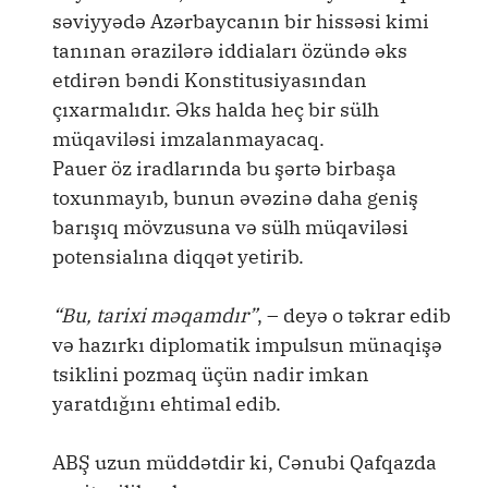
səviyyədə Azərbaycanın bir hissəsi kimi
tanınan ərazilərə iddiaları özündə əks
etdirən bəndi Konstitusiyasından
çıxarmalıdır. Əks halda heç bir sülh
müqaviləsi imzalanmayacaq.
Pauer öz iradlarında bu şərtə birbaşa
toxunmayıb, bunun əvəzinə daha geniş
barışıq mövzusuna və sülh müqaviləsi
potensialına diqqət yetirib.
“Bu, tarixi məqamdır”
, – deyə o təkrar edib
və hazırkı diplomatik impulsun münaqişə
tsiklini pozmaq üçün nadir imkan
yaratdığını ehtimal edib.
ABŞ uzun müddətdir ki, Cənubi Qafqazda