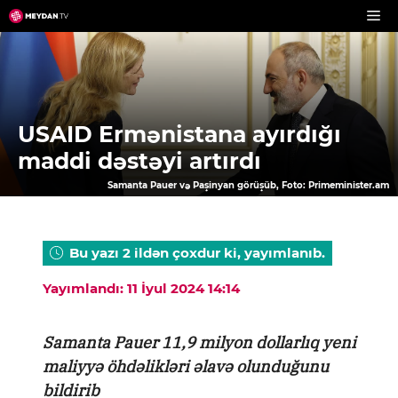
Skip
to
content
USAID Ermənistana ayırdığı
maddi dəstəyi artırdı
Samanta Pauer və Paşinyan görüşüb, Foto: Primeminister.am
Bu yazı 2 ildən çoxdur ki, yayımlanıb.
Yayımlandı: 11 İyul 2024 14:14
Samanta Pauer 11,9 milyon dollarlıq yeni
maliyyə öhdəlikləri əlavə olunduğunu
bildirib