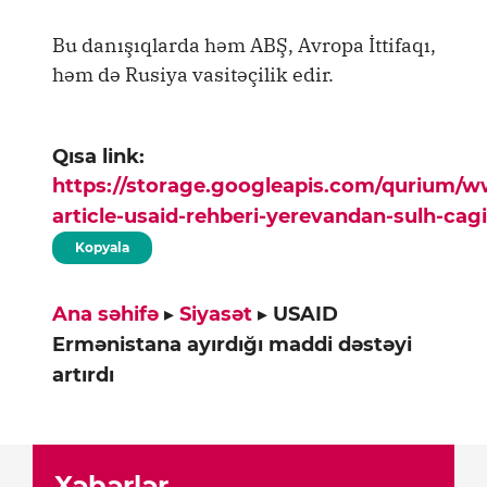
Bu danışıqlarda həm ABŞ, Avropa İttifaqı,
həm də Rusiya vasitəçilik edir.
Qısa link:
https://storage.googleapis.com/qurium/
article-usaid-rehberi-yerevandan-sulh-cagi
Kopyala
Ana səhifə
▸
Siyasət
▸
USAID
Ermənistana ayırdığı maddi dəstəyi
artırdı
Xəbərlər