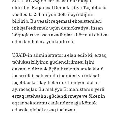
500.000 ABŞ dolları əsasında inkişaf
etdirdiyi Rəqəmsal Demokratiya Təşəbbüsü
vasitəsilə 2.4 milyon dollar ayrıldığını
bildirib. Bu vəsait rəqəmsal ekosistemləri
inkişaf etdirmək üçün demokratiya, insan
hüquqları və əsas azadlıqlara hörməti ehtiva
edən layihələrə yönləndirilir.
USAİD-in administratoru elan edib ki, ərzaq
təhlükəsizliyinin gücləndirilməsi işini
davam etdirmək üçün Ermənistanda kənd
təsərrüfatı sahəsində tədqiqat və inkişaf
təşəbbüsləri layihələrinə 1 milyon dollar
ayıracaqlar. Bu maliyyə Ermənistanın yerli
ərzaq istehsalını gücləndirməyə və ölkənin
aqrar sektorunu canlandırmağa kömək
edəcək, qlobal ərzaq təchizatı