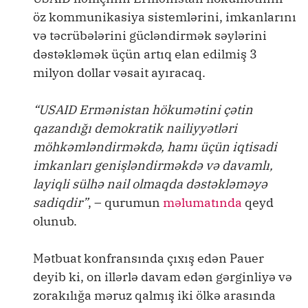
öz kommunikasiya sistemlərini, imkanlarını
və təcrübələrini gücləndirmək səylərini
dəstəkləmək üçün artıq elan edilmiş 3
milyon dollar vəsait ayıracaq.
“USAID Ermənistan hökumətini çətin
qazandığı demokratik nailiyyətləri
möhkəmləndirməkdə, hamı üçün iqtisadi
imkanları genişləndirməkdə və davamlı,
layiqli sülhə nail olmaqda dəstəkləməyə
sadiqdir”
, – qurumun
məlumatında
qeyd
olunub.
Mətbuat konfransında çıxış edən Pauer
deyib ki, on illərlə davam edən gərginliyə və
zorakılığa məruz qalmış iki ölkə arasında