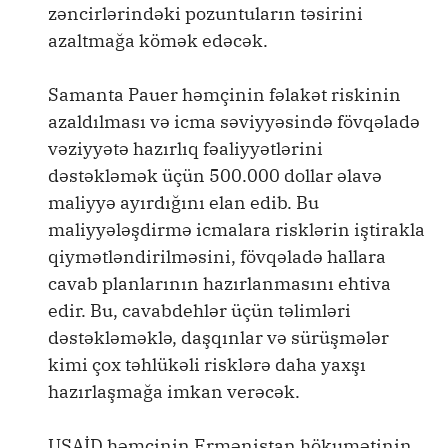
zəncirlərindəki pozuntuların təsirini
azaltmağa kömək edəcək.
Samanta Pauer həmçinin fəlakət riskinin
azaldılması və icma səviyyəsində fövqəladə
vəziyyətə hazırlıq fəaliyyətlərini
dəstəkləmək üçün 500.000 dollar əlavə
maliyyə ayırdığını elan edib. Bu
maliyyələşdirmə icmalara risklərin iştirakla
qiymətləndirilməsini, fövqəladə hallara
cavab planlarının hazırlanmasını ehtiva
edir. Bu, cavabdehlər üçün təlimləri
dəstəkləməklə, daşqınlar və sürüşmələr
kimi çox təhlükəli risklərə daha yaxşı
hazırlaşmağa imkan verəcək.
USAİD həmçinin Ermənistan hökumətinin