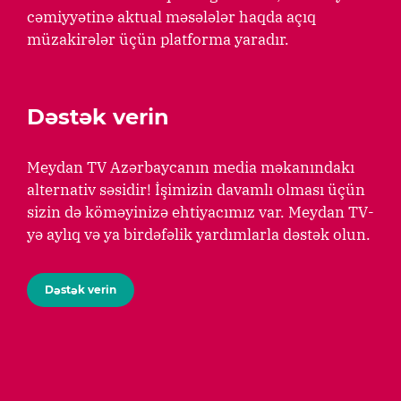
cəmiyyətinə aktual məsələlər haqda açıq
müzakirələr üçün platforma yaradır.
Dəstək verin
Meydan TV Azərbaycanın media məkanındakı
alternativ səsidir! İşimizin davamlı olması üçün
sizin də köməyinizə ehtiyacımız var. Meydan TV-
yə aylıq və ya birdəfəlik yardımlarla dəstək olun.
Dəstək verin