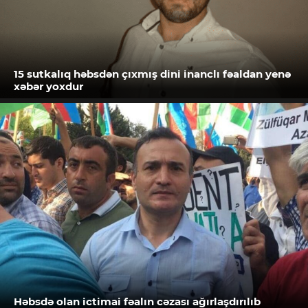
15 sutkalıq həbsdən çıxmış dini inanclı fəaldan yenə
xəbər yoxdur
Həbsdə olan ictimai fəalın cəzası ağırlaşdırılıb