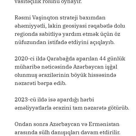
vasitəçilik rolunu oynayır.
Rəsmi Vaşinqton strateji baxımdan
əhəmiyyətli, lakin geosiyasi rəqabətlə dolu
regionda sabitliyə yardım etmək üçün öz
nüfuzundan istifadə etdiyini açıqlayıb.
2020-ci ildə Qarabağda aparılan 44 günlük
müharibə nəticəsində Azərbaycan işğal
olunmuş ərazilərinin böyük hissəsində
nəzarəti bərpa edib.
2023-cü ildə isə apardığı hərbi
əməliyyatlarla ərazini tam nəzarətə götürüb.
Ondan sonra Azərbaycan və Ermənistan
arasında sülh danışıqları davam etdirilir.