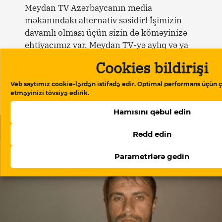
Meydan TV Azərbaycanın media
məkanındakı alternativ səsidir! İşimizin
davamlı olması üçün sizin də köməyinizə
ehtiyacımız var. Meydan TV-yə aylıq və ya
birdəfəlik yardımlarla dəstək olun.
Cookies bildirişi
Veb saytımız cookie-lərdən istifadə edir. Optimal performans üçün ç
Dəstək verin
etməyinizi tövsiyə edirik.
Hamısını qəbul edin
Oxşar məqalələr
Rədd edin
Parametrlərə gedin