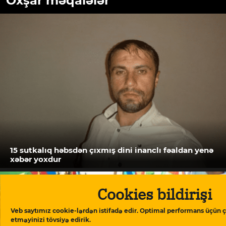
Oxşar məqalələr
15 sutkalıq həbsdən çıxmış dini inanclı fəaldan yenə
xəbər yoxdur
Cookies bildirişi
Veb saytımız cookie-lərdən istifadə edir. Optimal performans üçün ç
etməyinizi tövsiyə edirik.