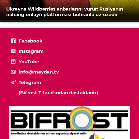
Ukrayna Wildberries anbarlarını vurur: Rusiyanın
nəhəng onlayn platforması böhranla üz-üzədir
Facebook
Instagram
YouTube
info@meydan.tv
Telegram
(Bifrost-T tərəfindən dəstəklənir)