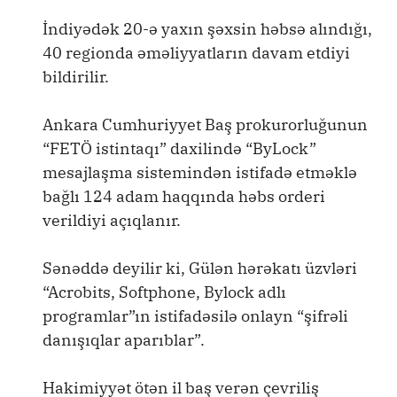
İndiyədək 20-ə yaxın şəxsin həbsə alındığı,
40 regionda əməliyyatların davam etdiyi
bildirilir.
Ankara Cumhuriyyet Baş prokurorluğunun
“FETÖ istintaqı” daxilində “ByLock”
mesajlaşma sistemindən istifadə etməklə
bağlı 124 adam haqqında həbs orderi
verildiyi açıqlanır.
Sənəddə deyilir ki, Gülən hərəkatı üzvləri
“Acrobits, Softphone, Bylock adlı
programlar”ın istifadəsilə onlayn “şifrəli
danışıqlar aparıblar”.
Hakimiyyət ötən il baş verən çevriliş