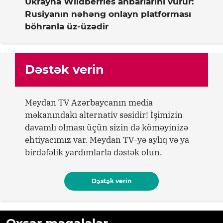
Ukrayna Wildberries anbarlarını vurur:
Rusiyanın nəhəng onlayn platforması
böhranla üz-üzədir
Dəstək verin
Meydan TV Azərbaycanın media
məkanındakı alternativ səsidir! İşimizin
davamlı olması üçün sizin də köməyinizə
ehtiyacımız var. Meydan TV-yə aylıq və ya
birdəfəlik yardımlarla dəstək olun.
Dəstək verin