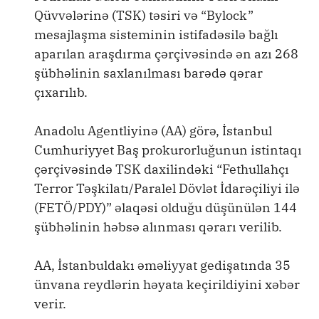
Qüvvələrinə (TSK) təsiri və “Bylock”
mesajlaşma sisteminin istifadəsilə bağlı
aparılan araşdırma çərçivəsində ən azı 268
şübhəlinin saxlanılması barədə qərar
çıxarılıb.
Anadolu Agentliyinə (AA) görə, İstanbul
Cumhuriyyet Baş prokurorluğunun istintaqı
çərçivəsində TSK daxilindəki “Fethullahçı
Terror Təşkilatı/Paralel Dövlət İdarəçiliyi ilə
(FETÖ/PDY)” əlaqəsi olduğu düşünülən 144
şübhəlinin həbsə alınması qərarı verilib.
AA, İstanbuldakı əməliyyat gedişatında 35
ünvana reydlərin həyata keçirildiyini xəbər
verir.