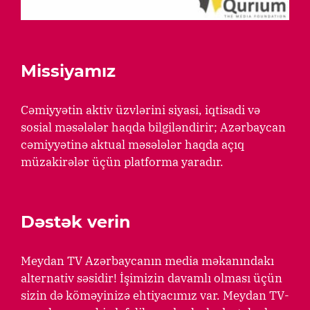
Missiyamız
Cəmiyyətin aktiv üzvlərini siyasi, iqtisadi və
sosial məsələlər haqda bilgiləndirir; Azərbaycan
cəmiyyətinə aktual məsələlər haqda açıq
müzakirələr üçün platforma yaradır.
Dəstək verin
Meydan TV Azərbaycanın media məkanındakı
alternativ səsidir! İşimizin davamlı olması üçün
sizin də köməyinizə ehtiyacımız var. Meydan TV-