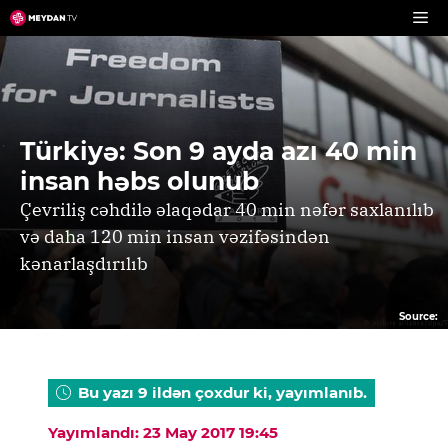
Skip
to
content
Türkiyə: Son 9 ayda azı 40 min
insan həbs olunub
Çevriliş cəhdilə əlaqədar 40 min nəfər saxlanılıb
və daha 120 min insan vəzifəsindən
kənarlaşdırılıb
Source:
Bu yazı 9 ildən çoxdur ki, yayımlanıb.
Yayımlandı: 23 May 2017 19:45