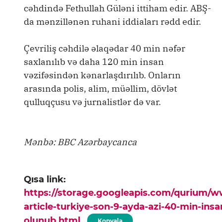
cəhdində Fethullah Güləni ittiham edir. ABŞ-
da mənzillənən ruhani iddiaları rədd edir.
Çevriliş cəhdilə əlaqədar 40 min nəfər
saxlanılıb və daha 120 min insan
vəzifəsindən kənarlaşdırılıb. Onların
arasında polis, alim, müəllim, dövlət
qulluqçusu və jurnalistlər də var.
Mənbə: BBC Azərbaycanca
Qısa link:
https://storage.googleapis.com/qurium/
article-turkiye-son-9-ayda-azi-40-min-ins
olunub.html
Kopyala