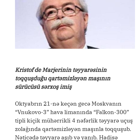
Kristof de Marjerinin təyyarəsinin
toqquşduğu qartəmizləyən maşının
sürücüsü sərxoş imiş
Oktyabrın 21-nə keçən gecə Moskvanın
“Vnukovo-3” hava limanında “Falkon-300”
tipli kiçik mühərrikli 4 nəfərlik təyyarə uçuş
zolağında qartəmizləyən maşınla toqquşub.
Nəticədə təyyarə aşıb və yanıb. Hadisə