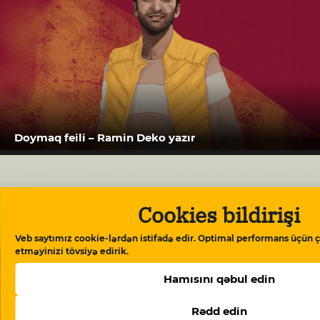
Doymaq feili – Ramin Deko yazır
Cookies bildirişi
Veb saytımız cookie-lərdən istifadə edir. Optimal performans üçün ç
etməyinizi tövsiyə edirik.
Hamısını qəbul edin
Rədd edin