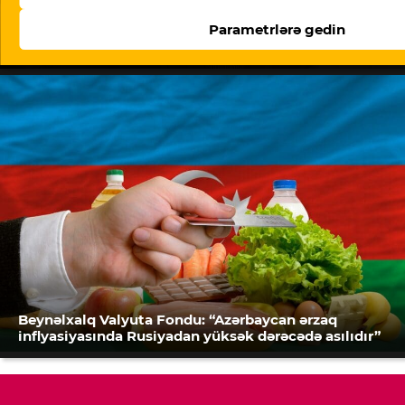
Parametrlərə gedin
“Meydan TV işi”: “Burada mühakimə olunan
Azərbaycan cəmiyyətinin vicdanıdır”
Beynəlxalq Valyuta Fondu: “Azərbaycan ərzaq
inflyasiyasında Rusiyadan yüksək dərəcədə asılıdır”