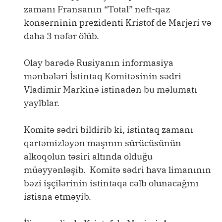
zamanı Fransanın “Total” neft-qaz
konserninin prezidenti Kristof de Marjeri və
daha 3 nəfər ölüb.
Olay barədə Rusiyanın informasiya
mənbələri İstintaq Komitəsinin sədri
Vladimir Markinə istinadən bu məlumatı
yaylblar.
Komitə sədri bildirib ki, istintaq zamanı
qartəmizləyən maşının sürücüsünün
alkoqolun təsiri altında olduğu
müəyyənləşib. Komitə sədri hava limanının
bəzi işçilərinin istintaqa cəlb olunacağını
istisna etməyib.