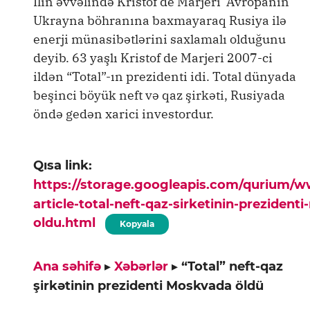
İlin əvvəlində Kristof de Marjeri Avropanın
Ukrayna böhranına baxmayaraq Rusiya ilə
enerji münasibətlərini saxlamalı olduğunu
deyib. 63 yaşlı Kristof de Marjeri 2007-ci
ildən “Total”-ın prezidenti idi. Total dünyada
beşinci böyük neft və qaz şirkəti, Rusiyada
öndə gedən xarici investordur.
Qısa link:
https://storage.googleapis.com/qurium/
article-total-neft-qaz-sirketinin-prezident
oldu.html
Kopyala
Ana səhifə
▸
Xəbərlər
▸
“Total” neft-qaz
şirkətinin prezidenti Moskvada öldü