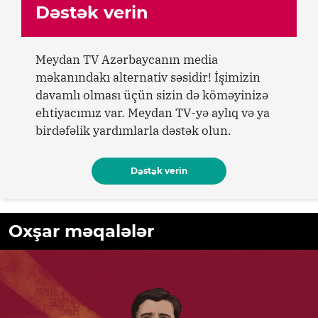
Dəstək verin
Meydan TV Azərbaycanın media
məkanındakı alternativ səsidir! İşimizin
davamlı olması üçün sizin də köməyinizə
ehtiyacımız var. Meydan TV-yə aylıq və ya
birdəfəlik yardımlarla dəstək olun.
Dəstək verin
Oxşar məqalələr