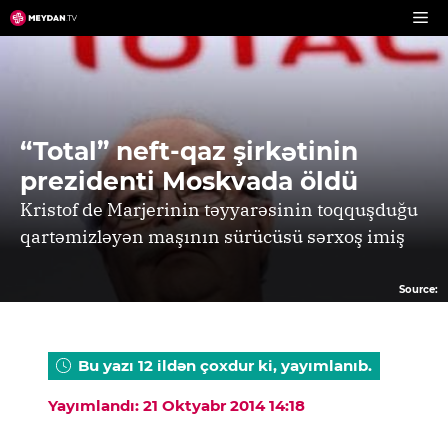
Skip
to
content
“Total” neft-qaz şirkətinin
prezidenti Moskvada öldü
Kristof de Marjerinin təyyarəsinin toqquşduğu
qartəmizləyən maşının sürücüsü sərxoş imiş
Source:
Bu yazı 12 ildən çoxdur ki, yayımlanıb.
Yayımlandı: 21 Oktyabr 2014 14:18