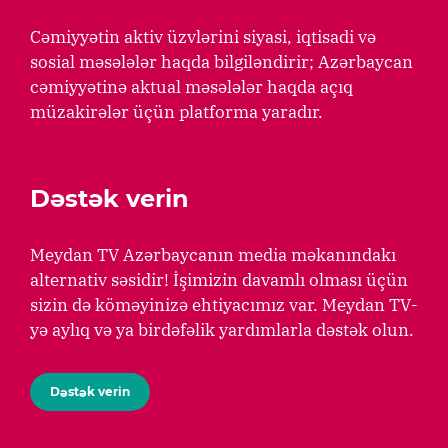
Cəmiyyətin aktiv üzvlərini siyasi, iqtisadi və
sosial məsələlər haqda bilgiləndirir; Azərbaycan
cəmiyyətinə aktual məsələlər haqda açıq
müzakirələr üçün platforma yaradır.
Dəstək verin
Meydan TV Azərbaycanın media məkanındakı
alternativ səsidir! İşimizin davamlı olması üçün
sizin də köməyinizə ehtiyacımız var. Meydan TV-
yə aylıq və ya birdəfəlik yardımlarla dəstək olun.
Dəstək verin