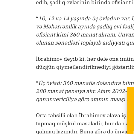
edib, şadlıq evlərinin birində ofisiant 
“
10, 12 və 14 yaşında üç övladım var. 
və Məhərrəmlik ayında şadlıq evi fəali
ofisiant kimi 360 manat alıram. Ünvanl
olunan sənədləri toplayıb aidiyyatı 
İbrahimov deyib ki, hər dəfə ona imtin
düzgün qiymətləndirilmədiyi göstərili
“
Üç övladı 360 manatla dolandıra bil
280 manat pensiya alır. Atam 2002-ci i
qanunvericiliyə görə atamın maaşı ana
Orta təhsilli olan İbrahimov əlavə iş t
tapmaq müşkül məsələdir, bundan əlav
qalmaq lazımdır. Buna görə də ünvanlı