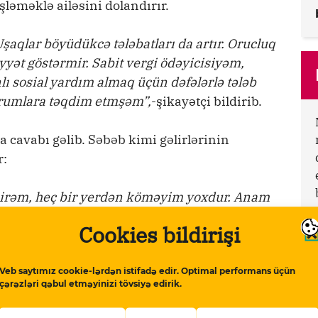
işləməklə ailəsini dolandırır.
Uşaqlar böyüdükcə tələbatları da artır. Orucluq
yyət göstərmir. Sabit vergi ödəyicisiyəm,
ı sosial yardım almaq üçün dəfələrlə tələb
qurumlara təqdim etmşəm”,
-şikayətçi bildirib.
a cavabı gəlib. Səbəb kimi gəlirlərinin
r:
mirəm, heç bir yerdən köməyim yoxdur. Anam
ldə iş yerində vəfat edib, mövcud
Cookies bildirişi
ma verilməlidir. Lakin onu da etmirlər”.
Veb saytımız cookie-lərdən istifadə edir. Optimal performans üçün
apmaqda çətinlik çəkir. Deyir ki, rayonda iş
çərəzləri qəbul etməyinizi tövsiyə edirik.
ə, uşaqlara nəzarət etmək, qayğılarına
 sosial yardım almaq üçün işinə ədalətlə