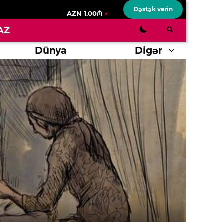
Dəstək verin
AZN 1.00₼
AZ
Dünya
Digər