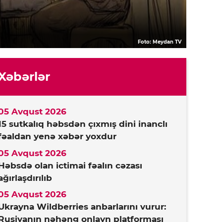
Foto: Meydan TV
Xəbərlər
05 Avqust 2026
15 sutkalıq həbsdən çıxmış dini inanclı
fəaldan yenə xəbər yoxdur
05 Avqust 2026
Həbsdə olan ictimai fəalın cəzası
ağırlaşdırılıb
05 Avqust 2026
Ukrayna Wildberries anbarlarını vurur:
Rusiyanın nəhəng onlayn platforması