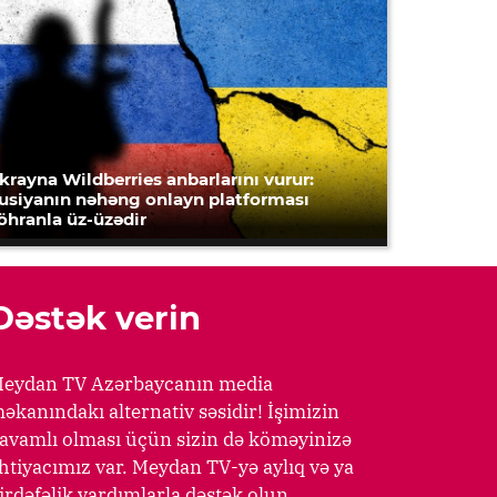
krayna Wildberries anbarlarını vurur:
usiyanın nəhəng onlayn platforması
öhranla üz-üzədir
Dəstək verin
eydan TV Azərbaycanın media
əkanındakı alternativ səsidir! İşimizin
avamlı olması üçün sizin də köməyinizə
htiyacımız var. Meydan TV-yə aylıq və ya
irdəfəlik yardımlarla dəstək olun.