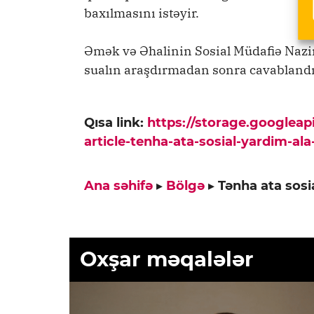
baxılmasını istəyir.
Əmək və Əhalinin Sosial Müdafiə Nazir
sualın araşdırmadan sonra cavablandırı
Qısa link:
https://storage.googlea
article-tenha-ata-sosial-yardim-ala
Ana səhifə
▸
Bölgə
▸
Tənha ata sosia
Oxşar məqalələr