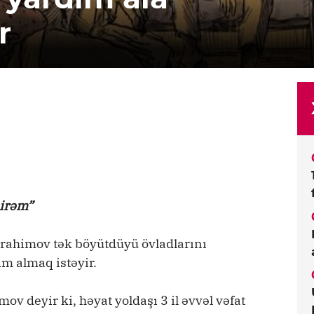
r
mirəm”
İbrahimov tək böyütdüyü övladlarını
m almaq istəyir.
 deyir ki, həyat yoldaşı 3 il əvvəl vəfat