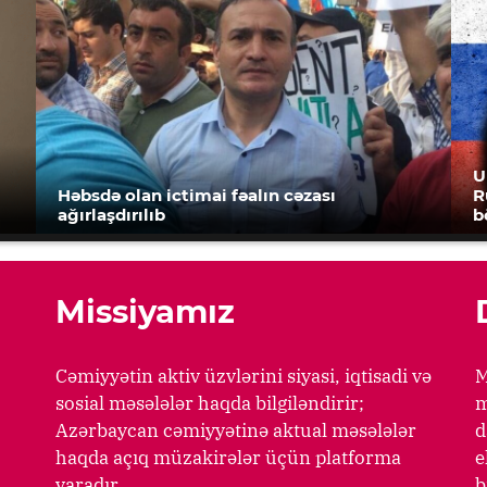
U
Həbsdə olan ictimai fəalın cəzası
R
ağırlaşdırılıb
b
Missiyamız
Cəmiyyətin aktiv üzvlərini siyasi, iqtisadi və
M
sosial məsələlər haqda bilgiləndirir;
m
Azərbaycan cəmiyyətinə aktual məsələlər
d
haqda açıq müzakirələr üçün platforma
e
yaradır.
b