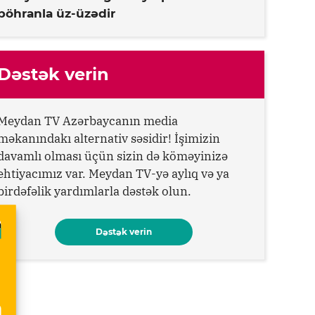
böhranla üz-üzədir
Dəstək verin
Meydan TV Azərbaycanın media
məkanındakı alternativ səsidir! İşimizin
davamlı olması üçün sizin də köməyinizə
ehtiyacımız var. Meydan TV-yə aylıq və ya
birdəfəlik yardımlarla dəstək olun.
Dəstək verin