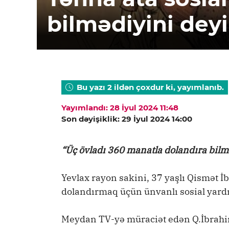
bilmədiyini deyi
Bu yazı 2 ildən çoxdur ki, yayımlanıb.
Yayımlandı: 28 İyul 2024 11:48
Son dəyişiklik: 29 İyul 2024 14:00
“Üç övladı 360 manatla dolandıra bil
Yevlax rayon sakini, 37 yaşlı Qismət 
dolandırmaq üçün ünvanlı sosial yardı
Meydan TV-yə müraciət edən Q.İbrahimov