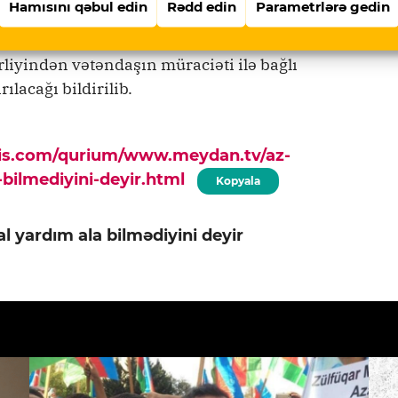
Hamısını qəbul edin
Rədd edin
Parametrlərə gedin
liyindən vətəndaşın müraciəti ilə bağlı
lacağı bildirilib.
pis.com/qurium/www.meydan.tv/az-
-bilmediyini-deyir.html
Kopyala
l yardım ala bilmədiyini deyir