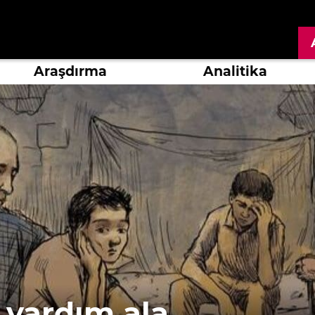
Araşdırma
Analitika
 yardım ala