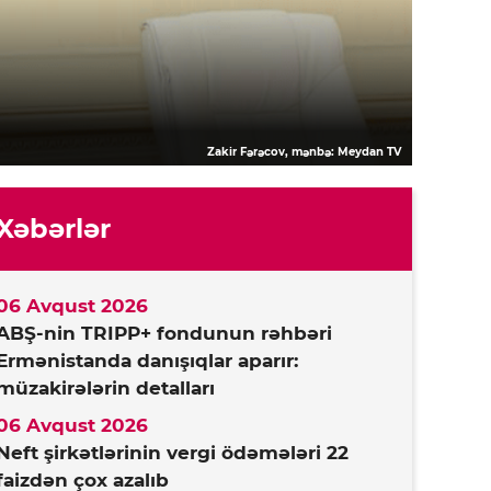
Zakir Fərəcov, mənbə: Meydan TV
Xəbərlər
06 Avqust 2026
ABŞ-nin TRIPP+ fondunun rəhbəri
Ermənistanda danışıqlar aparır:
müzakirələrin detalları
06 Avqust 2026
Neft şirkətlərinin vergi ödəmələri 22
faizdən çox azalıb