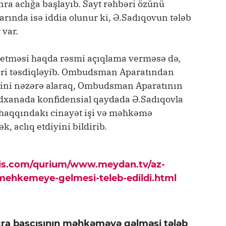
ra aclığa başlayıb. Sayt rəhbəri özünü
llarında isə iddia olunur ki, Ə.Sadıqovun tələb
 var.
 etməsi haqda rəsmi açıqlama verməsə də,
əri təsdiqləyib. Ombudsman Aparatından
iətini nəzərə alaraq, Ombudsman Aparatının
idxanada konfidensial qaydada Ə.Sadıqovla
 haqqındakı cinayət işi və məhkəmə
, aclıq etdiyini bildirib.
pis.com/qurium/www.meydan.tv/az-
n-mehkemeye-gelmesi-teleb-edildi.html
cra başçısının məhkəməyə gəlməsi tələb