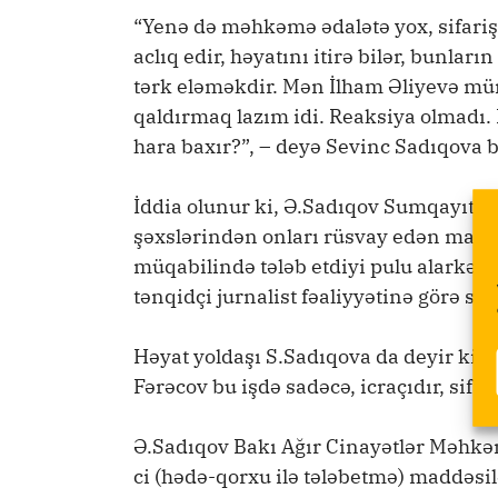
“Yenə də məhkəmə ədalətə yox, sifari
aclıq edir, həyatını itirə bilər, bunla
tərk eləməkdir. Mən İlham Əliyevə mü
qaldırmaq lazım idi. Reaksiya olmadı
hara baxır?”, – deyə Sevinc Sadıqova bi
İddia olunur ki, Ə.Sadıqov Sumqayıt Şə
şəxslərindən onları rüsvay edən mate
müqabilində tələb etdiyi pulu alarkən s
tənqidçi jurnalist fəaliyyətinə görə si
Həyat yoldaşı S.Sadıqova da deyir ki, 
Fərəcov bu işdə sadəcə, icraçıdır, sifar
Ə.Sadıqov Bakı Ağır Cinayətlər Məhk
ci (hədə-qorxu ilə tələbetmə) maddəsil