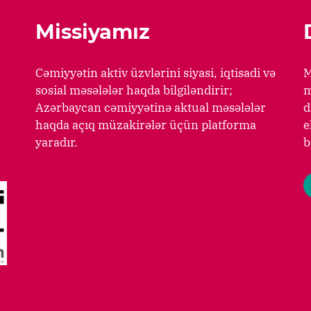
Missiyamız
Cəmiyyətin aktiv üzvlərini siyasi, iqtisadi və
M
sosial məsələlər haqda bilgiləndirir;
m
Azərbaycan cəmiyyətinə aktual məsələlər
d
haqda açıq müzakirələr üçün platforma
e
yaradır.
b