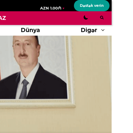
Dəstək verin
AZN 1.00₼
AZ
Dünya
Digər