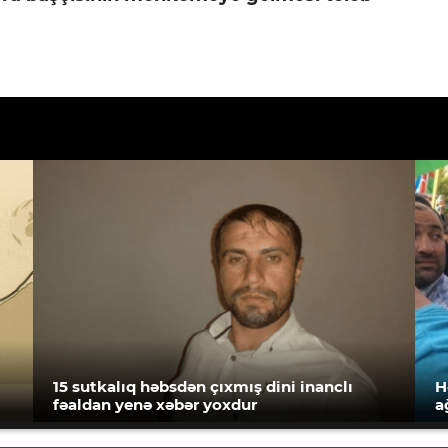
15 sutkalıq həbsdən çıxmış dini inanclı
H
fəaldan yenə xəbər yoxdur
a