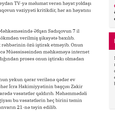
 Meydan TV-yə məlumat verən həyat yoldaşı
ıqovun vəziyyəti kritikdir, hər an həyatını
Məhkəməsində Əfqan Sadıqovun 7 il
kmdən verilmiş şikayətə baxılıb.
 rəhbərinin özü iştirak etməyib. Onun
licə Müəssisəsindən məhkəməyə internet
ığından proses onun iştirakı olmadan
un yekun qərar verilənə qədər ev
hər İcra Hakimiyyətinin başçısı Zakir
rədə vəsatətlər qaldırıb. Məhəmmədəli
giyası bu vəsatətlərin heç birini təmin
nvarın 21-nə təyin edilib.