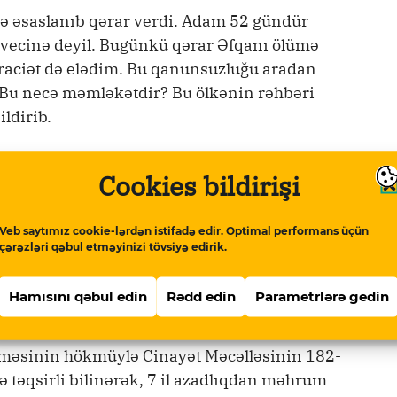
şə əsaslanıb qərar verdi. Adam 52 gündür
rın vecinə deyil. Bugünkü qərar Əfqanı ölümə
raciət də elədim. Bu qanunsuzluğu aradan
. Bu necə məmləkətdir? Bu ölkənin rəhbəri
ldirib.
hər İcra Hakimiyyətinin vəzifəli
Cookies bildirişi
riallar yaymaqla hədələyərək, bunun
axlanılıb. Ə.Sadıqov isə ittihamı qəbul etmir,
Veb saytımız cookie-lərdən istifadə edir. Optimal performans üçün
farişlə həbs olunduğunu iddia edir.
çərəzləri qəbul etməyinizi tövsiyə edirik.
Sumqayıtın icra hakimiyyəti başçısı Zakir
Hamısını qəbul edin
Rədd edin
Parametrlərə gedin
iş isə daha yüksək vəzifəlilərdən gəlib.
əməsinin hökmüylə Cinayət Məcəlləsinin 182-
ə təqsirli bilinərək, 7 il azadlıqdan məhrum