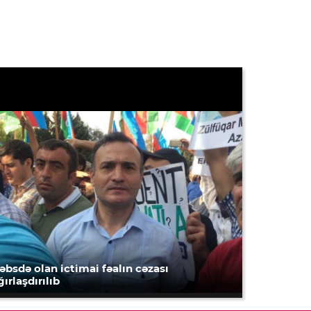
əbsdə olan ictimai fəalın cəzası
ğırlaşdırılıb