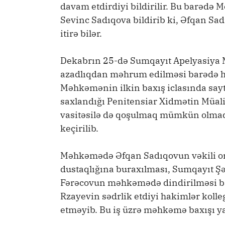
davam etdirdiyi bildirilir. Bu barədə
Sevinc Sadıqova bildirib ki, Əfqan Sad
itirə bilər.
Dekabrın 25-də Sumqayıt Apelyasiya 
azadlıqdan məhrum edilməsi barədə hö
Məhkəmənin ilkin baxış iclasında sayt
saxlandığı Penitensiar Xidmətin Müa
vasitəsilə də qoşulmaq mümkün olmad
keçirilib.
Məhkəmədə Əfqan Sadıqovun vəkili on
dustaqlığına buraxılması, Sumqayıt Şə
Fərəcovun məhkəmədə dindirilməsi ba
Rzayevin sədrlik etdiyi hakimlər kolle
etməyib. Bu iş üzrə məhkəmə baxışı ya