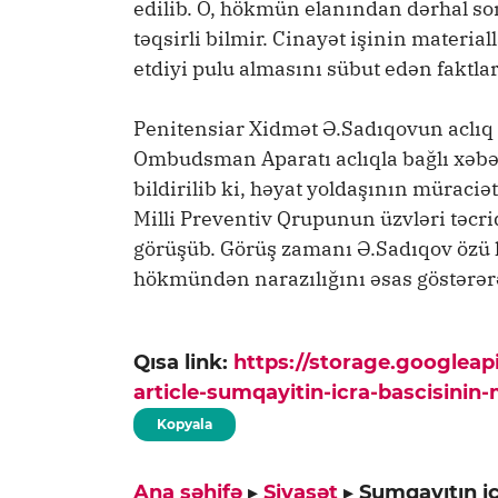
edilib. O, hökmün elanından dərhal son
təqsirli bilmir. Cinayət işinin materia
etdiyi pulu almasını sübut edən faktlar
Penitensiar Xidmət Ə.Sadıqovun aclıq
Ombudsman Aparatı aclıqla bağlı xəb
bildirilib ki, həyat yoldaşının mürac
Milli Preventiv Qrupunun üzvləri təcr
görüşüb. Görüş zamanı Ə.Sadıqov özü
hökmündən narazılığını əsas göstərərək
Qısa link:
https://storage.googlea
article-sumqayitin-icra-bascisini
Kopyala
Ana səhifə
▸
Siyasət
▸
Sumqayıtın i