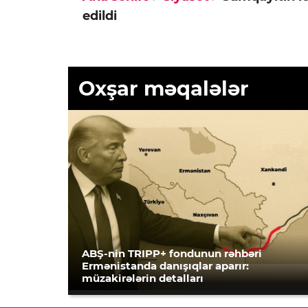
edildi
Oxşar məqalələr
ABŞ-nin TRIPP+ fondunun rəhbəri
Ermənistanda danışıqlar aparır:
müzakirələrin detalları