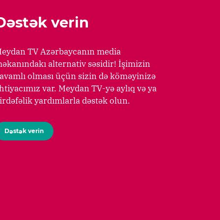
Dəstək verin
eydan TV Azərbaycanın media
əkanındakı alternativ səsidir! İşimizin
avamlı olması üçün sizin də köməyinizə
htiyacımız var. Meydan TV-yə aylıq və ya
irdəfəlik yardımlarla dəstək olun.
Dəstək verin