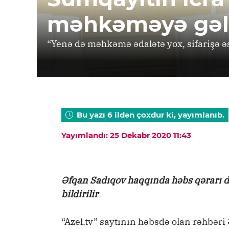
məhkəməyə gəlm
“Yenə də məhkəmə ədalətə yox, sifarişə ə
Bu yazı 6 ildən çoxdur ki, yayımlanıb.
Yayımlandı: 25 Dekabr 2020 11:43
Əfqan Sadıqov haqqında həbs qərarı d
bildirilir
“Azel.tv” saytının həbsdə olan rəhbər