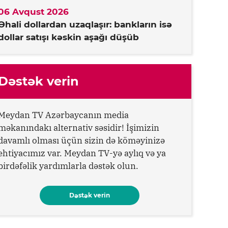
06 Avqust 2026
Əhali dollardan uzaqlaşır: bankların isə
dollar satışı kəskin aşağı düşüb
Dəstək verin
Meydan TV Azərbaycanın media
məkanındakı alternativ səsidir! İşimizin
davamlı olması üçün sizin də köməyinizə
ehtiyacımız var. Meydan TV-yə aylıq və ya
birdəfəlik yardımlarla dəstək olun.
Dəstək verin