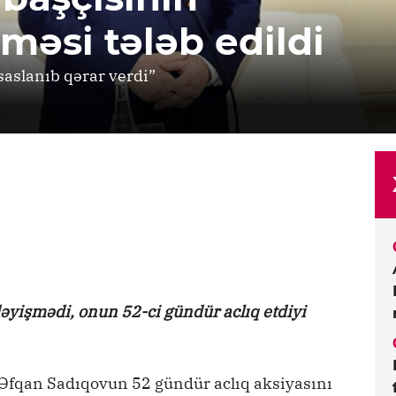
əsi tələb edildi
saslanıb qərar verdi”
əyişmədi, onun 52-ci gündür aclıq etdiyi
i Əfqan Sadıqovun 52 gündür aclıq aksiyasını