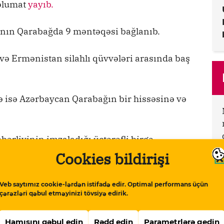
məlumat
yayıb.
ının Qarabağda 9 məntəqəsi bağlanıb.
və Ermənistan silahlı qüvvələri arasında baş
ə isə Azərbaycan Qarabağın bir hissəsinə və
ərliyinin imzaladığı üçtərəfli birgə
onra Laçın dəhlizində və Qarabağdakı təmas
Cookies bildirişi
dirilib.
Veb saytımız cookie-lərdən istifadə edir. Optimal performans üçün
zişi imzalanmayıb.
çərəzləri qəbul etməyinizi tövsiyə edirik.
rdə qanunsuz erməni silahlı birləşmələrinin
Hamısını qəbul edin
Rədd edin
Parametrlərə gedin