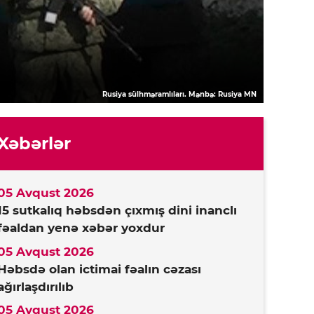
Rusiya sülhməramlıları. Mənbə: Rusiya MN
Xəbərlər
05 Avqust 2026
15 sutkalıq həbsdən çıxmış dini inanclı
fəaldan yenə xəbər yoxdur
05 Avqust 2026
Həbsdə olan ictimai fəalın cəzası
ağırlaşdırılıb
05 Avqust 2026