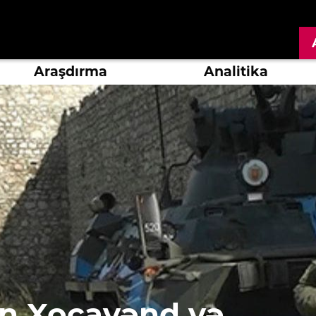
Araşdırma
Analitika
ın Xocavənd və