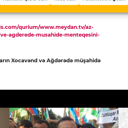
9-20-də bölgədə hərbi əməliyyat keçirdi.
pis.com/qurium/www.meydan.tv/az-
d-ve-agderede-musahide-menteqesini-
arın Xocavənd və Ağdərədə müşahidə