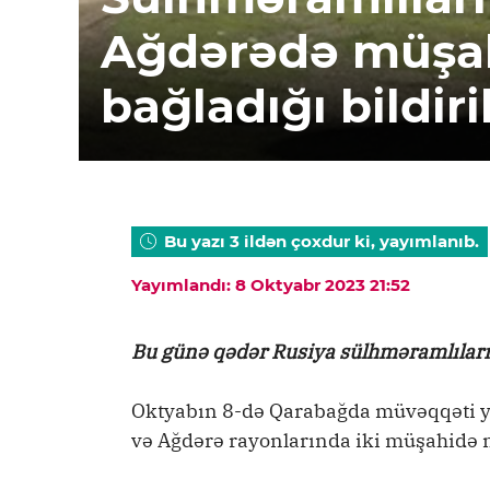
Ağdərədə müşa
bağladığı bildiril
Bu yazı 3 ildən çoxdur ki, yayımlanıb.
Yayımlandı: 8 Oktyabr 2023 21:52
Bu günə qədər Rusiya sülhməramlılar
Oktyabın 8-də Qarabağda müvəqqəti y
və Ağdərə rayonlarında iki müşahidə mə