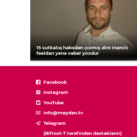
15 sutkalıq həbsdən çıxmış dini inanclı
fəaldan yenə xəbər yoxdur
Facebook
Instagram
YouTube
info@meydan.tv
Telegram
(Bifrost-T tərəfindən dəstəklənir)