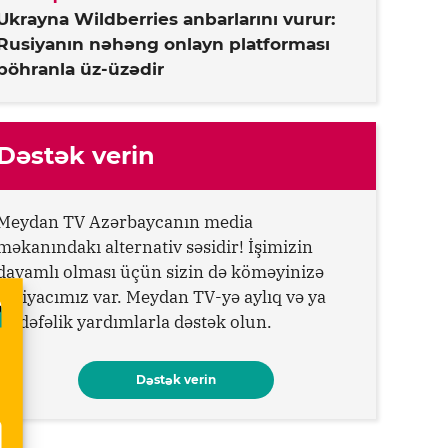
Ukrayna Wildberries anbarlarını vurur:
Rusiyanın nəhəng onlayn platforması
böhranla üz-üzədir
Dəstək verin
Meydan TV Azərbaycanın media
məkanındakı alternativ səsidir! İşimizin
davamlı olması üçün sizin də köməyinizə
ehtiyacımız var. Meydan TV-yə aylıq və ya
birdəfəlik yardımlarla dəstək olun.
Dəstək verin