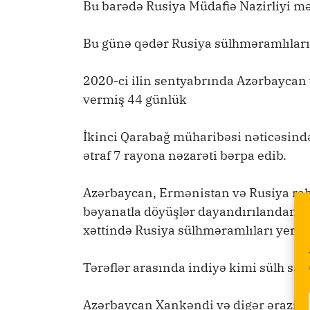
Bu barədə Rusiya Müdafiə Nazirliyi 
Bu günə qədər Rusiya sülhməramlılar
2020-ci ilin sentyabrında Azərbaycan 
vermiş 44 günlük
İkinci Qarabağ müharibəsi nəticəsind
ətraf 7 rayona nəzarəti bərpa edib.
Azərbaycan, Ermənistan və Rusiya rəhb
bəyanatla döyüşlər dayandırılandan s
xəttində Rusiya sülhməramlıları yerləş
Tərəflər arasında indiyə kimi sülh sa
Azərbaycan Xankəndi və digər ərazilə