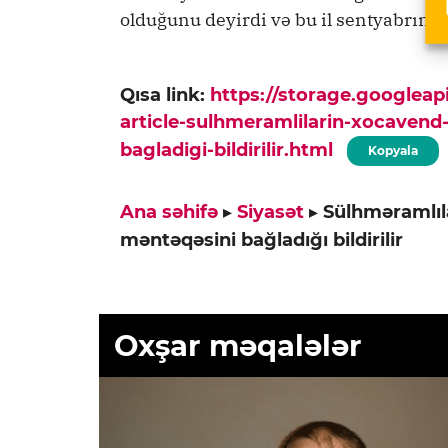
olduğunu deyirdi və bu il sentyabrın 1
Qısa link:
https://storage.googlea
article-sulhmeramlilarin-xocaven
bagladigi-bildirilir.html
Kopyala
Ana səhifə
▸
Siyasət
▸
Sülhməramlıl
məntəqəsini bağladığı bildirilir
Oxşar məqalələr