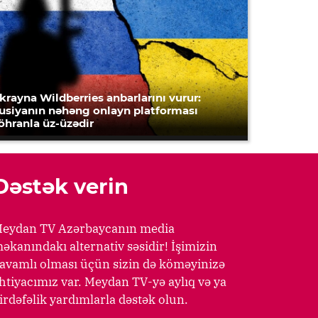
krayna Wildberries anbarlarını vurur:
usiyanın nəhəng onlayn platforması
öhranla üz-üzədir
Dəstək verin
eydan TV Azərbaycanın media
əkanındakı alternativ səsidir! İşimizin
avamlı olması üçün sizin də köməyinizə
htiyacımız var. Meydan TV-yə aylıq və ya
irdəfəlik yardımlarla dəstək olun.