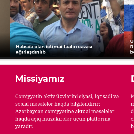
U
Həbsdə olan ictimai fəalın cəzası
R
ağırlaşdırılıb
b
Missiyamız
Cəmiyyətin aktiv üzvlərini siyasi, iqtisadi və
M
sosial məsələlər haqda bilgiləndirir;
m
Azərbaycan cəmiyyətinə aktual məsələlər
d
haqda açıq müzakirələr üçün platforma
e
yaradır.
b