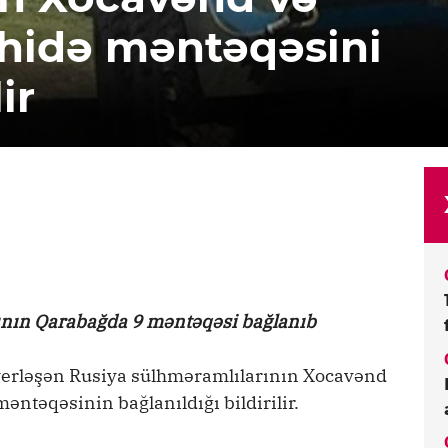
hidə məntəqəsini
ir
ının Qarabağda 9 məntəqəsi bağlanıb
erləşən Rusiya sülhməramlılarının Xocavənd
ntəqəsinin bağlanıldığı bildirilir.