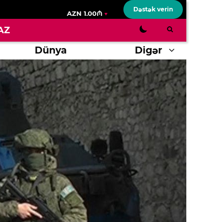
Dəstək verin
AZN 1.00₼
AZ
Dünya
Digər