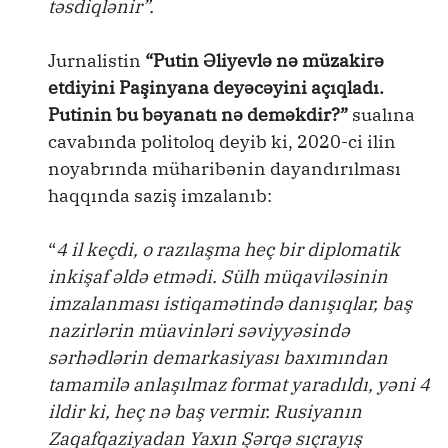
təsdiqlənir”.
Jurnalistin
“Putin Əliyevlə nə müzakirə
etdiyini Paşinyana deyəcəyini açıqladı.
Putinin bu bəyanatı nə deməkdir?”
sualına
cavabında politoloq deyib ki, 2020-ci ilin
noyabrında müharibənin dayandırılması
haqqında saziş imzalanıb:
“
4 il keçdi, o razılaşma heç bir diplomatik
inkişaf əldə etmədi. Sülh müqaviləsinin
imzalanması istiqamətində danışıqlar, baş
nazirlərin müavinləri səviyyəsində
sərhədlərin demarkasiyası baxımından
tamamilə anlaşılmaz format yaradıldı, yəni 4
ildir ki, heç nə baş vermir. Rusiyanın
Zaqafqaziyadan Yaxın Şərqə sıçrayış