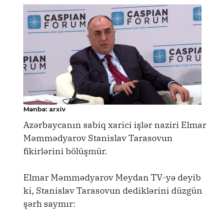
Mənbə: arxiv
Azərbaycanın sabiq xarici işlər naziri Elmar
Məmmədyarov Stanislav Tarasovun
fikirlərini bölüşmür.
Elmar Məmmədyarov Meydan TV-yə deyib
ki, Stanislav Tarasovun dediklərini düzgün
şərh saymır: