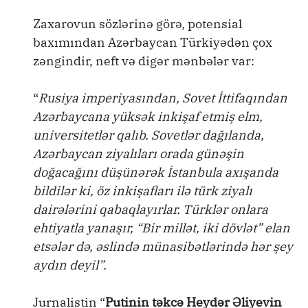
Zaxarovun sözlərinə görə, potensial
baxımından Azərbaycan Türkiyədən çox
zəngindir, neft və digər mənbələr var:
“
Rusiya imperiyasından, Sovet İttifaqından
Azərbaycana yüksək inkişaf etmiş elm,
universitetlər qalıb. Sovetlər dağılanda,
Azərbaycan ziyalıları orada günəşin
doğacağını düşünərək İstanbula axışanda
bildilər ki, öz inkişafları ilə türk ziyalı
dairələrini qabaqlayırlar. Türklər onlara
ehtiyatla yanaşır, “Bir millət, iki dövlət” elan
etsələr də, əslində münasibətlərində hər şey
aydın deyil”.
Jurnalistin “
Putinin təkcə Heydər Əliyevin