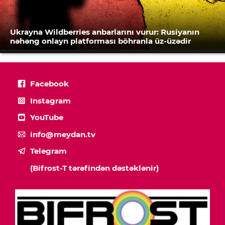
Ukrayna Wildberries anbarlarını vurur: Rusiyanın
nəhəng onlayn platforması böhranla üz-üzədir
Facebook
Instagram
YouTube
info@meydan.tv
Telegram
(Bifrost-T tərəfindən dəstəklənir)