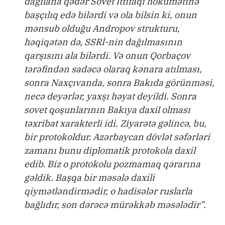
dağılana qədər Sovet İttifaqı hökumətinə
başçılıq edə bilərdi və ola bilsin ki, onun
mənsub olduğu Andropov strukturu,
həqiqətən də, SSRİ-nin dağılmasının
qarşısını ala bilərdi. Və onun Qorbaçov
tərəfindən sadəcə olaraq kənara atılması,
sonra Naxçıvanda, sonra Bakıda görünməsi,
necə deyərlər, yaxşı həyat deyildi. Sonra
sovet qoşunlarının Bakıya daxil olması
təxribat xarakterli idi. Ziyarətə gəlincə, bu,
bir protokoldur. Azərbaycan dövlət səfərləri
zamanı bunu diplomatik protokola daxil
edib. Biz o protokolu pozmamaq qərarına
gəldik. Başqa bir məsələ daxili
qiymətləndirmədir, o hadisələr ruslarla
bağlıdır, son dərəcə mürəkkəb məsələdir”.