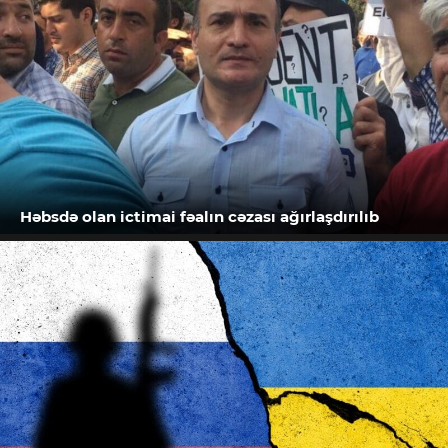
Həbsdə olan ictimai fəalın cəzası ağırlaşdırılıb