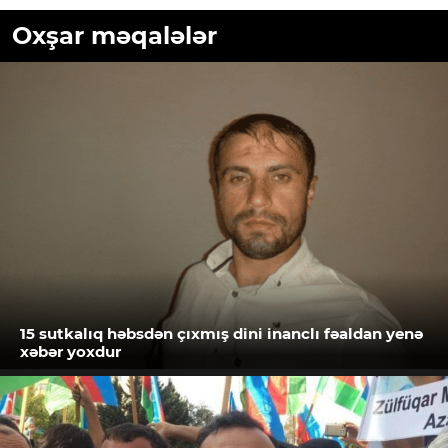
Oxşar məqalələr
15 sutkalıq həbsdən çıxmış dini inanclı fəaldan yenə
xəbər yoxdur