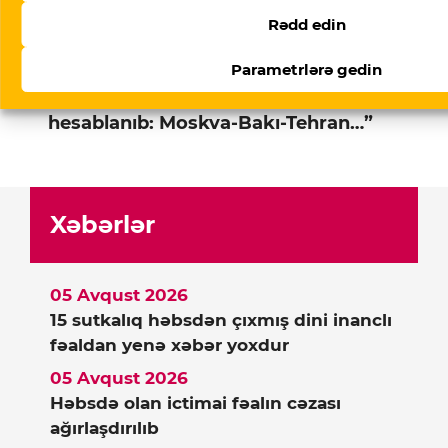
hesablanib-moskva-baki-tehran.html
Ko
Rədd edin
Ana səhifə
▸
Siyasət
▸
Stanislav Tarasov:
Parametrlərə gedin
“Putinin səfəri “üçbucaq format”a
hesablanıb: Moskva-Bakı-Tehran…”
Xəbərlər
05 Avqust 2026
15 sutkalıq həbsdən çıxmış dini inanclı
fəaldan yenə xəbər yoxdur
05 Avqust 2026
Həbsdə olan ictimai fəalın cəzası
ağırlaşdırılıb