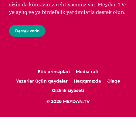
sizin də köməyinizə ehtiyacımız var. Meydan TV-
yə aylıq və ya birdəfəlik yardımlarla dəstək olun.
Dəstək verin
Etik prinsipləri
Media rəfi
Yazarlar üçün qaydalar
Haqqımızda
Əlaqə
Gizlilik siyasəti
© 2026 MEYDAN.TV