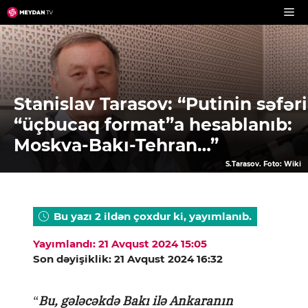
Skip
to
content
Stanislav Tarasov: “Putinin səfəri
“üçbucaq format”a hesablanıb:
Moskva-Bakı-Tehran…”
S.Tarasov. Foto: Wiki
Bu yazı 2 ildən çoxdur ki, yayımlanıb.
Yayımlandı: 21 Avqust 2024 15:05
Son dəyişiklik: 21 Avqust 2024 16:32
“
Bu, gələcəkdə Bakı ilə Ankaranın