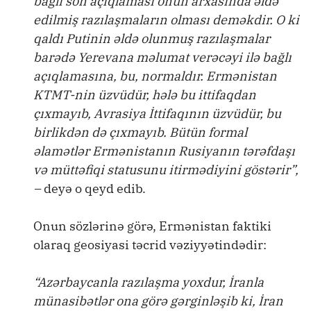
bağlı son açıqlaması onun arxasında əldə
edilmiş razılaşmaların olması deməkdir. O ki
qaldı Putinin əldə olunmuş razılaşmalar
barədə Yerevana məlumat verəcəyi ilə bağlı
açıqlamasına, bu, normaldır. Ermənistan
KTMT-nin üzvüdür, hələ bu ittifaqdan
çıxmayıb, Avrasiya İttifaqının üzvüdür, bu
birlikdən də çıxmayıb. Bütün formal
əlamətlər Ermənistanın Rusiyanın tərəfdaşı
və müttəfiqi statusunu itirmədiyini göstərir”,
–
deyə o qeyd edib.
Onun sözlərinə görə, Ermənistan faktiki
olaraq geosiyasi təcrid vəziyyətindədir:
“Azərbaycanla razılaşma yoxdur, İranla
münasibətlər ona görə gərginləşib ki, İran