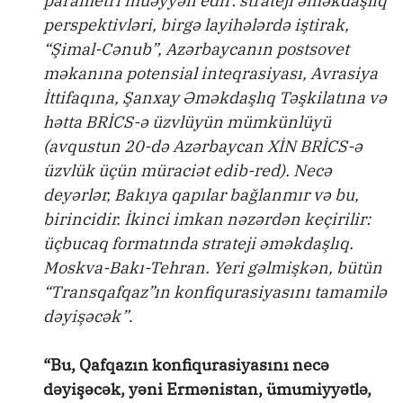
parametri müəyyən edir: strateji əməkdaşlıq
perspektivləri, birgə layihələrdə iştirak,
“Şimal-Cənub”, Azərbaycanın postsovet
məkanına potensial inteqrasiyası, Avrasiya
İttifaqına, Şanxay Əməkdaşlıq Təşkilatına və
hətta BRİCS-ə üzvlüyün mümkünlüyü
(avqustun 20-də Azərbaycan XİN BRİCS-ə
üzvlük üçün müraciət edib-red). Necə
deyərlər, Bakıya qapılar bağlanmır və bu,
birincidir. İkinci imkan nəzərdən keçirilir:
üçbucaq formatında strateji əməkdaşlıq.
Moskva-Bakı-Tehran. Yeri gəlmişkən, bütün
“Transqafqaz”ın konfiqurasiyasını tamamilə
dəyişəcək”
.
“Bu, Qafqazın konfiqurasiyasını necə
dəyişəcək, yəni Ermənistan, ümumiyyətlə,