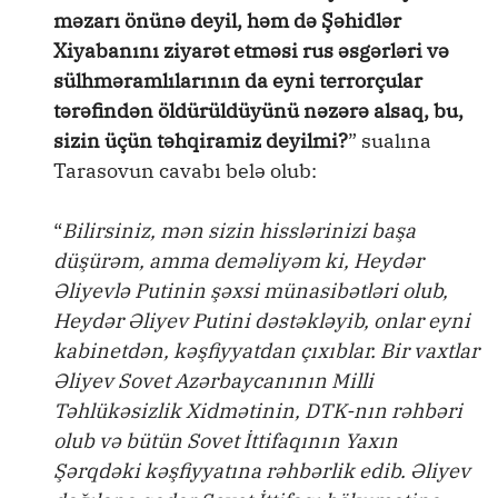
məzarı önünə deyil, həm də Şəhidlər
Xiyabanını ziyarət etməsi rus əsgərləri və
sülhməramlılarının da eyni terrorçular
tərəfindən öldürüldüyünü nəzərə alsaq, bu,
sizin üçün təhqiramiz deyilmi?
” sualına
Tarasovun cavabı belə olub:
“
Bilirsiniz, mən sizin hisslərinizi başa
düşürəm, amma deməliyəm ki, Heydər
Əliyevlə Putinin şəxsi münasibətləri olub,
Heydər Əliyev Putini dəstəkləyib, onlar eyni
kabinetdən, kəşfiyyatdan çıxıblar. Bir vaxtlar
Əliyev Sovet Azərbaycanının Milli
Təhlükəsizlik Xidmətinin, DTK-nın rəhbəri
olub və bütün Sovet İttifaqının Yaxın
Şərqdəki kəşfiyyatına rəhbərlik edib. Əliyev