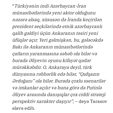
“
Türkiyənin indi Azərbaycan-İran
münasibətlərində yeni aktor olduğunu
nəzərə alsaq, xüsusən də İranda keçirilən
prezident seçkilərində etnik azərbaycanlı
qalib gəldiyi üçün Ankaranın təsiri yeni
üfüqlər açır. Yeri gəlmişkən, bu, gələcəkdə
Bakı ilə Ankaranın münasibətlərində
çatların yaranmasına səbəb ola bilər və
burada Əliyevin oyunu kifayət qədər
mürəkkəbdir. O, Ankaraya deyil, türk
dünyasına rəhbərlik edə bilər, “Qafqazın
Ərdoğanı” ola bilər. Burada çoxlu ssenarilər
və imkanlar açılır və buna görə də Putinlə
Əliyev arasında danışıqlar çox ciddi strateji
perspektiv xarakter daşıyır”,
– deyə Tarasov
əlavə edib.