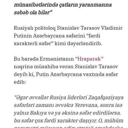
münasibətlərində çatların yaranmasına
səbəb ola bilər”
Rusiyalı politoloq Stanislav Tarasov Vladimir
Putinin Azərbaycana səfərini “fərdi
xarakterli səfər” kimi dəyərləndirib.
Bu barədə Ermənistanın
“Hraparak”
nəşrinə müsahibə verən Stanislav Tarasov
deyib ki, Putin Azərbaycana vaxtında səfər
edib:
“Əgər əvvəllər Rusiya liderləri Zaqafqaziyaya
səfərləri zamanı əvvəlcə Yerevana, sonra isə
yalnız Bakıya və ya əksinə səfər edirdilərsə,
bu səfər çox fərdi xarakter daşıyır. O, mühüm