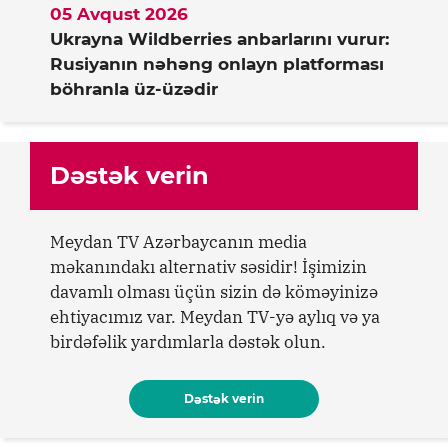
05 Avqust 2026
Ukrayna Wildberries anbarlarını vurur:
Rusiyanın nəhəng onlayn platforması
böhranla üz-üzədir
Dəstək verin
Meydan TV Azərbaycanın media
məkanındakı alternativ səsidir! İşimizin
davamlı olması üçün sizin də köməyinizə
ehtiyacımız var. Meydan TV-yə aylıq və ya
birdəfəlik yardımlarla dəstək olun.
Dəstək verin