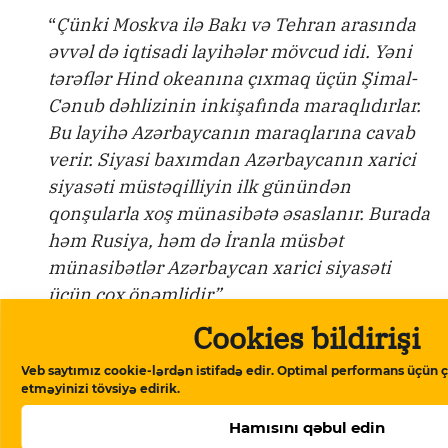
“
Çünki Moskva ilə Bakı və Tehran arasında
əvvəl də iqtisadi layihələr mövcud idi. Yəni
tərəflər Hind okeanına çıxmaq üçün Şimal-
Cənub dəhlizinin inkişafında maraqlıdırlar.
Bu layihə Azərbaycanın maraqlarına cavab
verir. Siyasi baxımdan Azərbaycanın xarici
siyasəti müstəqilliyin ilk günündən
qonşularla xoş münasibətə əsaslanır. Burada
həm Rusiya, həm də İranla müsbət
münasibətlər Azərbaycan xarici siyasəti
üçün çox önəmlidir”.
Cookies bildirişi
Qısa link:
Veb saytımız cookie-lərdən istifadə edir. Optimal performans üçün ç
etməyinizi tövsiyə edirik.
https://storage.googleapis.com/qurium/
article-stanislav-tarasov-putinin-seferi-u
Hamısını qəbul edin