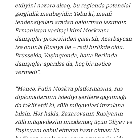
etdiyini nəzərə alsaq, bu regionda potensial
gərginlik mənbəyidir. Təbii ki, mənfi
tendensiyaları aradan qaldırmaq lazımdır.
Ermənistan vasitəçi kimi Moskvanı
danışıqlar prosesindən çıxartdı, Azərbaycan
isə onunla (Rusiya ilə – red) birlikdə oldu.
Brüsseldə, Vaşinqtonda, hətta Berlində
danışıqlar aparılsa da, heç bir nəticə
vermədi”.
“Məncə, Putin Moskva platformasına, rus
diplomatlarının işlədiyi şərtlərə qayıtmağı
da təklif etdi ki, sülh müqaviləsi imzalana
bilsin. Hər halda, Zaxarovanın Rusiyanın
sülh müqaviləsini imzalamaq üçün Əliyev və
Paşinyanı qəbul etməyə hazır olması ilə