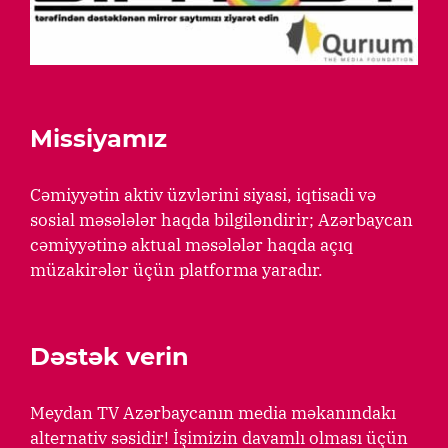
Missiyamız
Cəmiyyətin aktiv üzvlərini siyasi, iqtisadi və
sosial məsələlər haqda bilgiləndirir; Azərbaycan
cəmiyyətinə aktual məsələlər haqda açıq
müzakirələr üçün platforma yaradır.
Dəstək verin
Meydan TV Azərbaycanın media məkanındakı
alternativ səsidir! İşimizin davamlı olması üçün