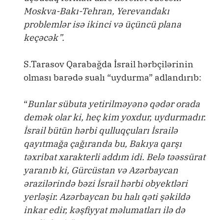
Moskva-Bakı-Tehran, Yerevandakı
problemlər isə ikinci və üçüncü plana
keçəcək”.
S.Tarasov Qarabağda İsrail hərbçilərinin
olması barədə sualı “uydurma” adlandırıb:
“
Bunlar sübuta yetirilməyənə qədər orada
demək olar ki, heç kim yoxdur, uydurmadır.
İsrail bütün hərbi qulluqçuları İsrailə
qayıtmağa çağıranda bu, Bakıya qarşı
təxribat xarakterli addım idi. Belə təəssürat
yaranıb ki, Gürcüstan və Azərbaycan
ərazilərində bəzi İsrail hərbi obyektləri
yerləşir. Azərbaycan bu halı qəti şəkildə
inkar edir, kəşfiyyat məlumatları ilə də