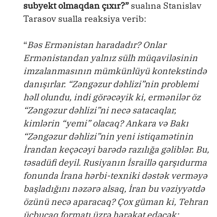
subyekt olmaqdan çıxır?”
sualına Stanislav
Tarasov sualla reaksiya verib:
“
Bəs Ermənistan haradadır? Onlar
Ermənistandan yalnız sülh müqaviləsinin
imzalanmasının mümkünlüyü kontekstində
danışırlar. “Zəngəzur dəhlizi”nin problemi
həll olundu, indi görəcəyik ki, ermənilər öz
“Zəngəzur dəhlizi”ni necə satacaqlar,
kimlərin “yemi” olacaq? Ankara və Bakı
“Zəngəzur dəhlizi”nin yeni istiqamətinin
İrandan keçəcəyi barədə razılığa gəliblər. Bu,
təsadüfi deyil. Rusiyanın İsraillə qarşıdurma
fonunda İrana hərbi-texniki dəstək verməyə
başladığını nəzərə alsaq, İran bu vəziyyətdə
özünü necə aparacaq? Çox güman ki, Tehran
üçbucaq formatı üzrə hərəkət edəcək: