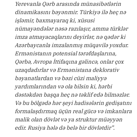
Yerevanla Qərb arasında münasibətlərin
dinamikasını bəyənmir. Türkiyə ilə heç nə
işləmir, baxmayaraq ki, xüsusi
nümayəndələr nəsə razılaşır, amma türklər
imza atmayacaqlarını deyirlər, nə qədər ki
Azərbaycanla imzalanmış müqavilə yoxdur.
Ermənistanın potensial tərəfdaşlarına,
Qərbə, Avropa İttifaqına gəlincə, onlar çox
uzaqdadırlar və Ermənistana deklorativ
bəyanatlardan və bəzi cüzi maliyyə
yardımlarından və ola bilsin ki, hərbi
dəstəkdən başqa heç nə təklif edə bilməzlər.
Və bu bölgədə hər şeyi hadisələrin gedişatını
formalaşdırmaq üçün real gücə və imkanlara
malik olan dövlət və ya struktur müəyyən
edir. Rusiya hələ də belə bir dövlətdir”.