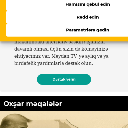
Hamısını qəbul edin
Dəstək verin
Rədd edin
Parametrlərə gedin
Meydan TV Azərbaycanın media
məkanındakı alternativ səsidir! İşimizin
davamlı olması üçün sizin də köməyinizə
ehtiyacımız var. Meydan TV-yə aylıq və ya
birdəfəlik yardımlarla dəstək olun.
Dəstək verin
Oxşar məqalələr