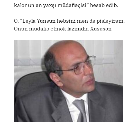
kalonun ən yaxşı müdafiəçisi” hesab edib.
O, “Leyla Yunsun həbsini mən də pisləyirəm.
Onun müdafiə etmək lazımdır. Xüsusən