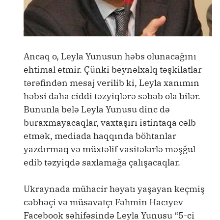
Ancaq o, Leyla Yunusun həbs olunacağını
ehtimal etmir. Çünki beynəlxalq təşkilatlar
tərəfindən mesaj verilib ki, Leyla xanımın
həbsi daha ciddi təzyiqlərə səbəb ola bilər.
Bununla belə Leyla Yunusu dinc də
buraxmayacaqlar, vaxtaşırı istintaqa cəlb
etmək, mediada haqqında böhtanlar
yazdırmaq və müxtəlif vasitələrlə məşğul
edib təzyiqdə saxlamağa çalışacaqlar.
Ukraynada mühacir həyatı yaşayan keçmiş
cəbhəçi və müsavatçı Fəhmin Hacıyev
Facebook səhifəsində Leyla Yunusu “5-ci