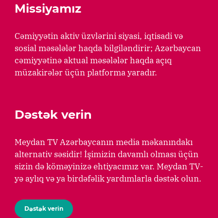
Missiyamız
Cəmiyyətin aktiv üzvlərini siyasi, iqtisadi və
sosial məsələlər haqda bilgiləndirir; Azərbaycan
cəmiyyətinə aktual məsələlər haqda açıq
müzakirələr üçün platforma yaradır.
Dəstək verin
Meydan TV Azərbaycanın media məkanındakı
alternativ səsidir! İşimizin davamlı olması üçün
sizin də köməyinizə ehtiyacımız var. Meydan TV-
yə aylıq və ya birdəfəlik yardımlarla dəstək olun.
Dəstək verin