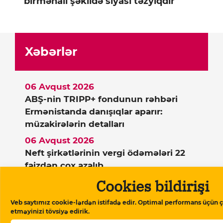
birmənalı şəkildə siyasi təzyiqdir”
Xəbərlər
06 Avqust 2026
ABŞ-nin TRIPP+ fondunun rəhbəri
Ermənistanda danışıqlar aparır:
müzakirələrin detalları
06 Avqust 2026
Neft şirkətlərinin vergi ödəmələri 22
faizdən çox azalıb
Cookies bildirişi
06 Avqust 2026
Əhali dollardan uzaqlaşır: bankların isə
Veb saytımız cookie-lərdən istifadə edir. Optimal performans üçün ç
dollar satışı kəskin aşağı düşüb
etməyinizi tövsiyə edirik.