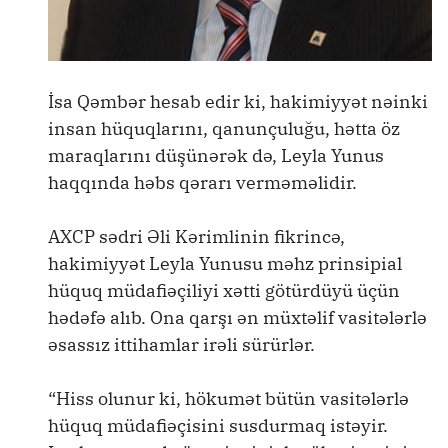
İsa Qəmbər hesab edir ki, hakimiyyət nəinki
insan hüquqlarını, qanunçuluğu, hətta öz
maraqlarını düşünərək də, Leyla Yunus
haqqında həbs qərarı verməməlidir.
AXCP sədri Əli Kərimlinin fikrincə,
hakimiyyət Leyla Yunusu məhz prinsipial
hüquq müdafiəçiliyi xətti götürdüyü üçün
hədəfə alıb. Ona qarşı ən müxtəlif vasitələrlə
əsassız ittihamlar irəli sürürlər.
“Hiss olunur ki, hökumət bütün vasitələrlə
hüquq müdafiəçisini susdurmaq istəyir.