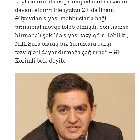
Leyla xanım da öz prinsipial mübarizəsini
davam etdirir. Elə iyulun 29-da İlham
Əliyevdən siyasi məhbuslarla bağlı
prinsipial mövqe tələb etmişdi. Son hadisə
birmənalı şəkildə siyasi təzyiqdir. Təbii ki,
Milli Şura olaraq biz Yunuslara qarşı
təzyiqləri dayandırmağa çağırırıq” – Əli
Kərimli belə deyib.