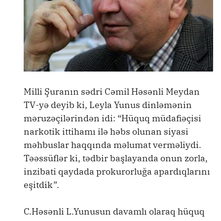
Milli Şuranın sədri Cəmil Həsənli Meydan
TV-yə deyib ki, Leyla Yunus dinləmənin
məruzəçilərindən idi: “Hüquq müdafiəçisi
narkotik ittihamı ilə həbs olunan siyasi
məhbuslar haqqında məlumat verməliydi.
Təəssüflər ki, tədbir başlayanda onun zorla,
inzibati qaydada prokurorluğa apardıqlarını
eşitdik”.
C.Həsənli L.Yunusun davamlı olaraq hüquq