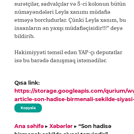
surətçilər, sadvalçılar və 5-ci kolonun bütün
nümayəndələri Leyla xanımı müdafiə
etməyə borcludurlar. Çünki Leyla xanım, bu
insanların ən yaxşı müdafiəçisidir!!!” deyə
bildirib.
Hakimiyyəti təmsil edən YAP-çı deputatlar
isə bu barədə danışmaq istəmədilər.
Qısa link:
https://storage.googleapis.com/qurium/
article-son-hadise-birmenali-sekilde-siyasi
Kopyala
Ana səhifə
▸
Xəbərlər
▸
“Son hadisə