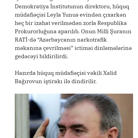
Demokratiya İnstitutunun direktoru, hüquq
müdafiəçisi Leyla Yunus evindən çıxarkən
heç bir izahat verilmədən zorla Respublika
Prokurorluğuna aparılıb. Onun Milli Şuranın
RATİ-də “Azərbaycanın narkotrafik
məkanına çevrilməsi” ictimai dinləmələrinə
gedəcəyi bildirilirdi.
Hazırda hüquq müdafiəçisi vəkili Xalid
Bağırovun iştirakı ilə dindirilir.