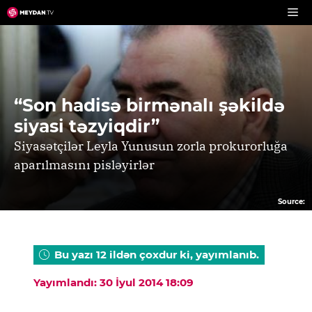
Skip
to
content
“Son hadisə birmənalı şəkildə
siyasi təzyiqdir”
Siyasətçilər Leyla Yunusun zorla prokurorluğa
aparılmasını pisləyirlər
Source:
Bu yazı 12 ildən çoxdur ki, yayımlanıb.
Yayımlandı: 30 İyul 2014 18:09