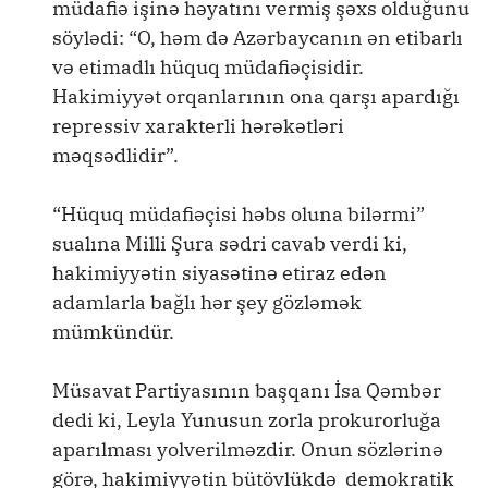
müdafiə işinə həyatını vermiş şəxs olduğunu
söylədi: “O, həm də Azərbaycanın ən etibarlı
və etimadlı hüquq müdafiəçisidir.
Hakimiyyət orqanlarının ona qarşı apardığı
repressiv xarakterli hərəkətləri
məqsədlidir”.
“Hüquq müdafiəçisi həbs oluna bilərmi”
sualına Milli Şura sədri cavab verdi ki,
hakimiyyətin siyasətinə etiraz edən
adamlarla bağlı hər şey gözləmək
mümkündür.
Müsavat Partiyasının başqanı İsa Qəmbər
dedi ki, Leyla Yunusun zorla prokurorluğa
aparılması yolverilməzdir. Onun sözlərinə
görə, hakimiyyətin bütövlükdə demokratik