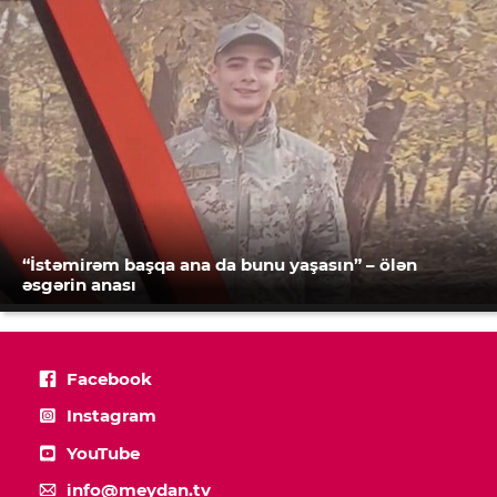
“İstəmirəm başqa ana da bunu yaşasın” – ölən
əsgərin anası
Facebook
Instagram
YouTube
info@meydan.tv