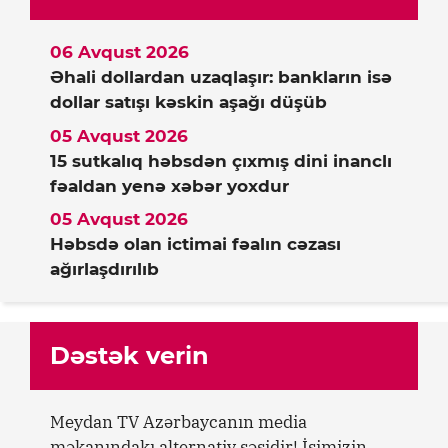
06 Avqust 2026
Əhali dollardan uzaqlaşır: bankların isə
dollar satışı kəskin aşağı düşüb
05 Avqust 2026
15 sutkalıq həbsdən çıxmış dini inanclı
fəaldan yenə xəbər yoxdur
05 Avqust 2026
Həbsdə olan ictimai fəalın cəzası
ağırlaşdırılıb
Dəstək verin
Meydan TV Azərbaycanın media
məkanındakı alternativ səsidir! İşimizin