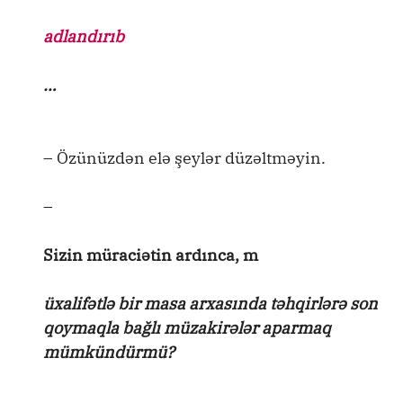
adlandırıb
…
– Özünüzdən elə şeylər düzəltməyin.
–
Sizin müraciətin ardınca, m
üxalifətlə bir masa arxasında təhqirlərə son
qoymaqla bağlı müzakirələr aparmaq
mümkündürmü?