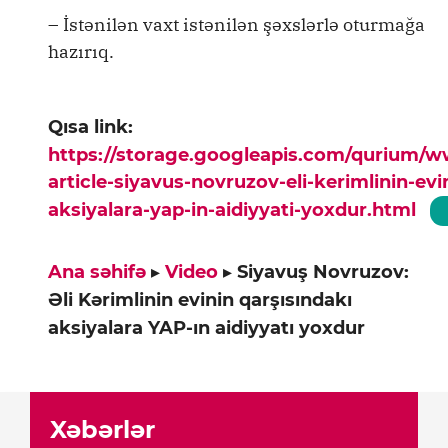
– İstənilən vaxt istənilən şəxslərlə oturmağa
hazırıq.
Qısa link:
https://storage.googleapis.com/qurium/
article-siyavus-novruzov-eli-kerimlinin-evi
aksiyalara-yap-in-aidiyyati-yoxdur.html
Ana səhifə
▸
Video
▸
Siyavuş Novruzov:
Əli Kərimlinin evinin qarşısındakı
aksiyalara YAP-ın aidiyyatı yoxdur
Xəbərlər