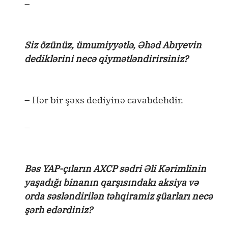
–
Siz özünüz, ümumiyyətlə, Əhəd Abıyevin
dediklərini necə qiymətləndirirsiniz?
– Hər bir şəxs dediyinə cavabdehdir.
–
Bəs YAP-çıların AXCP sədri Əli Kərimlinin
yaşadığı binanın qarşısındakı aksiya və
orda səsləndirilən təhqiramiz şüarları necə
şərh edərdiniz?