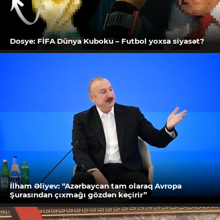
Dosye: FİFA Dünya Kuboku – Futbol yoxsa siyasət?
İlham Əliyev: “Azərbaycan tam olaraq Avropa
Şurasından çıxmağı gözdən keçirir”