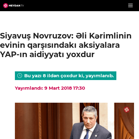
Skip
to
content
Siyavuş Novruzov: Əli Kərimlinin
evinin qarşısındakı aksiyalara
YAP-ın aidiyyatı yoxdur
Bu yazı 8 ildən çoxdur ki, yayımlanıb.
Yayımlandı: 9 Mart 2018 17:30