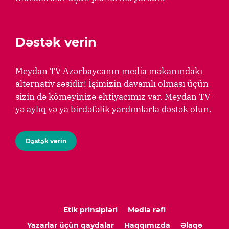
Dəstək verin
Meydan TV Azərbaycanın media məkanındakı
alternativ səsidir! İşimizin davamlı olması üçün
sizin də köməyinizə ehtiyacımız var. Meydan TV-
yə aylıq və ya birdəfəlik yardımlarla dəstək olun.
Dəstək verin
Etik prinsipləri
Media rəfi
Yazarlar üçün qaydalar
Haqqımızda
Əlaqə