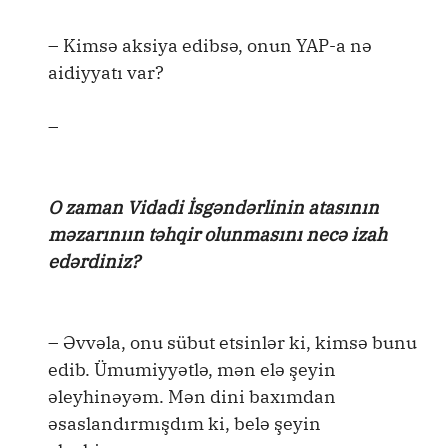
– Kimsə aksiya edibsə, onun YAP-a nə
aidiyyatı var?
–
O zaman Vidadi İsgəndərlinin atasının
məzarınıın təhqir olunmasını necə izah
edərdiniz?
– Əvvəla, onu sübut etsinlər ki, kimsə bunu
edib. Ümumiyyətlə, mən elə şeyin
əleyhinəyəm. Mən dini baxımdan
əsaslandırmışdım ki, belə şeyin