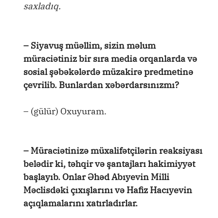
saxladıq.
– Siyavuş müəllim, sizin məlum
müraciətiniz bir sıra media orqanlarda və
sosial şəbəkələrdə müzakirə predmetinə
çevrilib. Bunlardan xəbərdarsınızmı?
– (gülür) Oxuyuram.
– Müraciətinizə müxalifətçilərin reaksiyası
belədir ki, təhqir və şantajları hakimiyyət
başlayıb. Onlar Əhəd Abıyevin Milli
Məclisdəki çıxışlarını və Hafiz Hacıyevin
açıqlamalarını xatırladırlar.