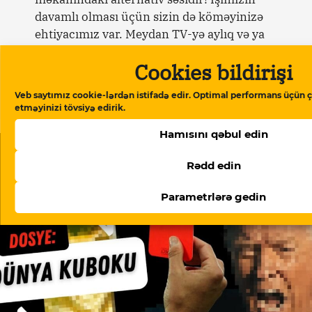
davamlı olması üçün sizin də köməyinizə
ehtiyacımız var. Meydan TV-yə aylıq və ya
birdəfəlik yardımlarla dəstək olun.
Cookies bildirişi
Dəstək verin
Veb saytımız cookie-lərdən istifadə edir. Optimal performans üçün ç
etməyinizi tövsiyə edirik.
Hamısını qəbul edin
Oxşar məqalələr
Rədd edin
Parametrlərə gedin