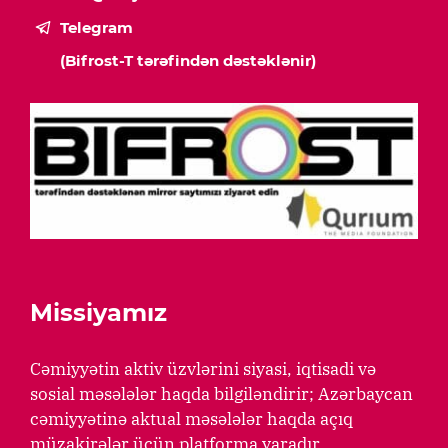
Telegram
(Bifrost-T tərəfindən dəstəklənir)
Missiyamız
Cəmiyyətin aktiv üzvlərini siyasi, iqtisadi və
sosial məsələlər haqda bilgiləndirir; Azərbaycan
cəmiyyətinə aktual məsələlər haqda açıq
müzakirələr üçün platforma yaradır.