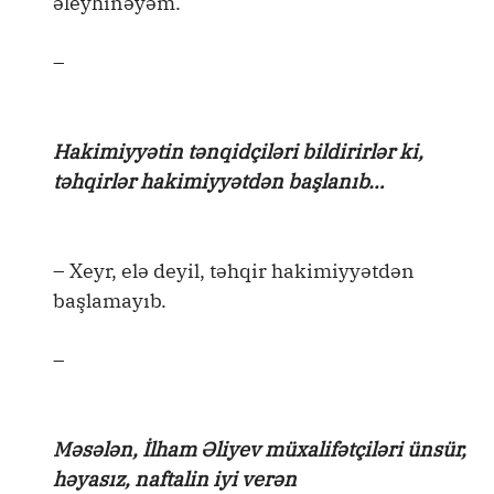
əleyhinəyəm.
–
Hakimiyyətin tənqidçiləri bildirirlər ki,
təhqirlər hakimiyyətdən başlanıb…
– Xeyr, elə deyil, təhqir hakimiyyətdən
başlamayıb.
–
Məsələn, İlham Əliyev müxalifətçiləri ünsür,
həyasız, naftalin iyi verən