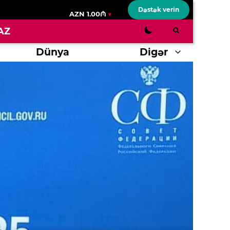
Dəstək verin
AZN 1.00₼
AZ
Dünya
Digər