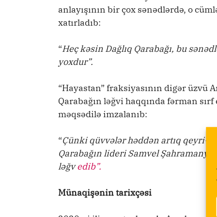
anlayışının bir çox sənədlərdə, o cüm
xatırladıb:
“
Heç kəsin Dağlıq Qarabağı, bu sənədl
yoxdur”.
“Hayastan” fraksiyasının digər üzvü Ar
Qarabağın ləğvi haqqında fərman sırf 
məqsədilə imzalanıb:
“
Çünki qüvvələr həddən artıq qeyri-bə
Qarabağın lideri Samvel Şahramanyan 
ləğv
edib”.
Münaqişənin tarixçəsi