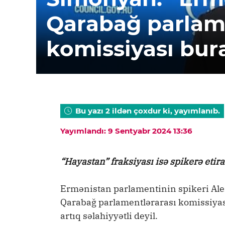
Qarabağ parlam
komissiyası bura
Bu yazı 2 ildən çoxdur ki, yayımlanıb.
Yayımlandı: 9 Sentyabr 2024 13:36
“Hayastan” fraksiyası isə spikerə etira
Ermənistan parlamentinin spikeri Al
Qarabağ parlamentlərarası komissiyası
artıq səlahiyyətli deyil.