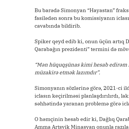
Bu barədə Simonyan “Hayastan” fraksi
fasilədən sonra bu komissiyanın iclas
cavabında bildirib.
Spiker qeyd edib ki, onun üçün artıq 
Qarabağın prezidenti” termini də möv
“Mən hüquqşünas kimi hesab edirəm ki
müzakirə etmək lazımdır”.
Simonyanın sözlərinə görə, 2021-ci ildə
iclasın keçirilməsi planlaşdırılırdı, l
səhhətində yaranan problemə görə icla
O həmçinin hesab edir ki, Dağlıq Qarab
Amma Artsvik Minasyan onunla razıla