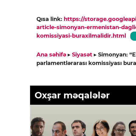
Qısa link:
https://storage.googlea
article-simonyan-ermenistan-dagli
komissiyasi-buraxilmalidir.html
Ana səhifə
▸
Siyasət
▸
Simonyan: “E
parlamentlərarası komissiyası bura
Oxşar məqalələr