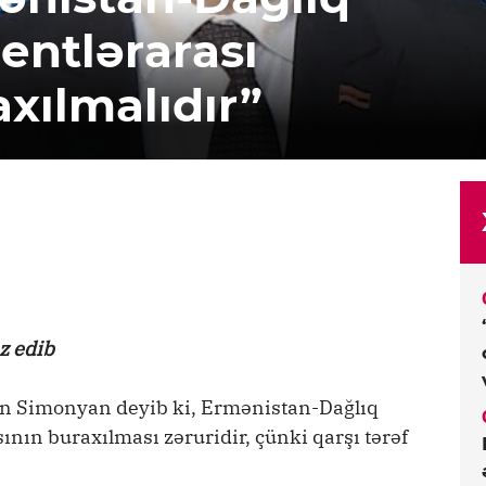
entlərarası
xılmalıdır”
z edib
en Simonyan deyib ki, Ermənistan-Dağlıq
nın buraxılması zəruridir, çünki qarşı tərəf