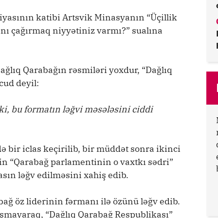
yasının katibi Artsvik Minasyanın “Üçillik
ını çağırmaq niyyətiniz varmı?” sualına
Dağlıq Qarabağın rəsmiləri yoxdur, “Dağlıq
cud deyil:
, bu formatın ləğvi məsələsini ciddi
 bir iclas keçirilib, bir müddət sonra ikinci
akin “Qarabağ parlamentinin o vaxtkı sədri”
sın ləğv edilməsini xahiş edib.
ağ öz liderinin fərmanı ilə özünü ləğv edib.
şmayaraq, “Dağlıq Qarabağ Respublikası”