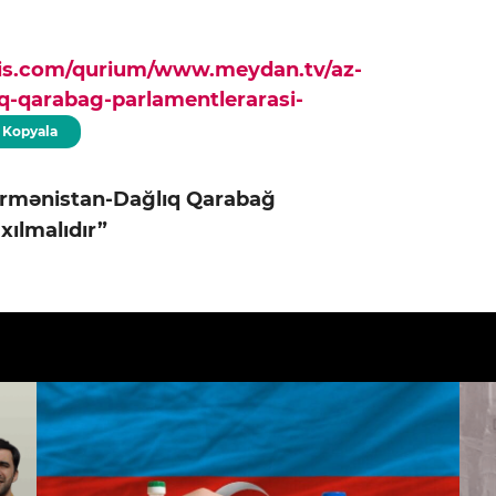
pis.com/qurium/www.meydan.tv/az-
q-qarabag-parlamentlerarasi-
Kopyala
rmənistan-Dağlıq Qarabağ
xılmalıdır”