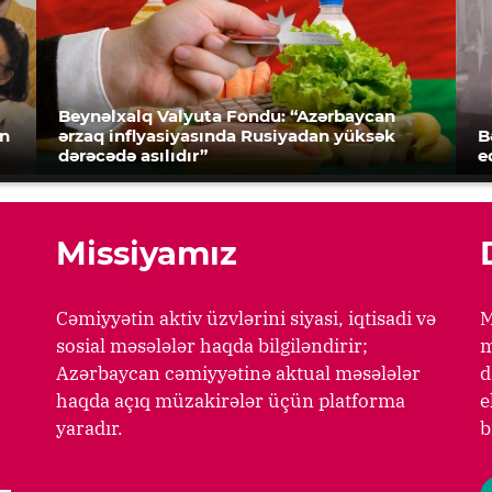
Beynəlxalq Valyuta Fondu: “Azərbaycan
an
ərzaq inflyasiyasında Rusiyadan yüksək
B
dərəcədə asılıdır”
e
Missiyamız
Cəmiyyətin aktiv üzvlərini siyasi, iqtisadi və
M
sosial məsələlər haqda bilgiləndirir;
m
Azərbaycan cəmiyyətinə aktual məsələlər
d
haqda açıq müzakirələr üçün platforma
e
yaradır.
b