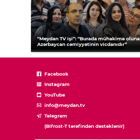
“Meydan TV işi”: “Burada mühakimə olun
Azərbaycan cəmiyyətinin vicdanıdır”
Facebook
Instagram
YouTube
info@meydan.tv
Telegram
(Bifrost-T tərəfindən dəstəklənir)