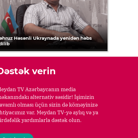
əhruz Həsənli Ukraynada yenidən həbs
dilib
Dəstək verin
eydan TV Azərbaycanın media
əkanındakı alternativ səsidir! İşimizin
avamlı olması üçün sizin də köməyinizə
htiyacımız var. Meydan TV-yə aylıq və ya
irdəfəlik yardımlarla dəstək olun.