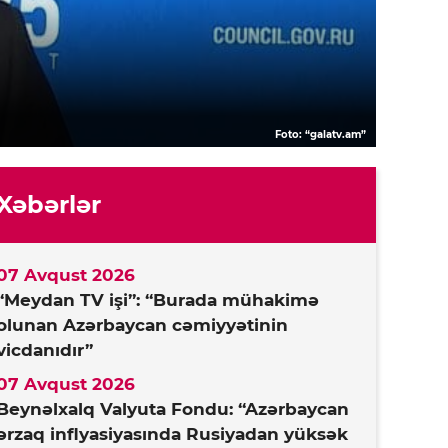
Foto: “galatv.am”
Xəbərlər
07 Avqust 2026
“Meydan TV işi”: “Burada mühakimə
olunan Azərbaycan cəmiyyətinin
vicdanıdır”
07 Avqust 2026
Beynəlxalq Valyuta Fondu: “Azərbaycan
ərzaq inflyasiyasında Rusiyadan yüksək