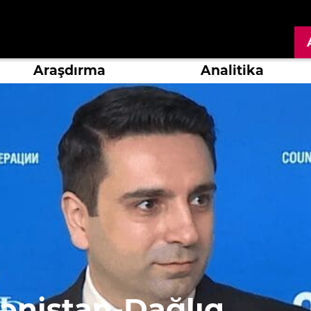
Araşdırma
Analitika
ənistan-Dağlıq