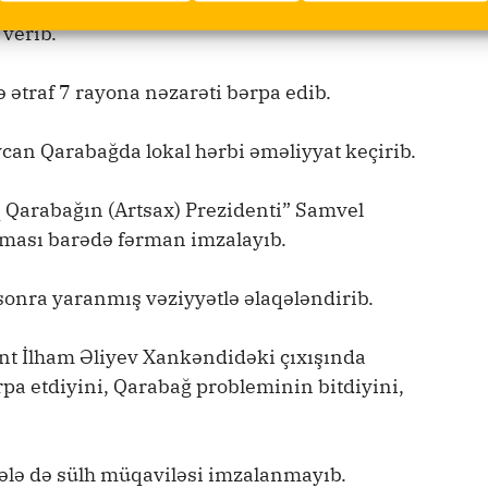
və Ermənistan silahlı qüvvələri arasında 44
verib.
 ətraf 7 rayona nəzarəti bərpa edib.
can Qarabağda lokal hərbi əməliyyat keçirib.
q Qarabağın (Artsax) Prezidenti” Samvel
ması barədə fərman imzalayıb.
sonra yaranmış vəziyyətlə əlaqələndirib.
ent İlham Əliyev Xankəndidəki çıxışında
pa etdiyini, Qarabağ probleminin bitdiyini,
lə də sülh müqaviləsi imzalanmayıb.