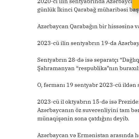
2020-ci ilin sentyabrında Azərbaycan 
günlük İkinci Qarabağ müharibəsi baş 
Azərbaycan Qarabağın bir hissəsinə və
2023-cü ilin sentyabrın 19-da Azərbay
Sentyabrın 28-də isə separatçı “Dağlı
Şahramanyan “respublika”nın buraxıl
O, fərmanı 19 sentyabr 2023-cü ildən 
2023-cü il oktyabrın 15-də isə Prezid
Azərbaycanın öz suverenliyini tam bər
münaqişənin sona çatdığını deyib.
Azərbaycan və Ermənistan arasında hə