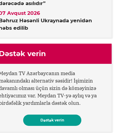
dərəcədə asılıdır”
07 Avqust 2026
Bəhruz Həsənli Ukraynada yenidən
həbs edilib
Dəstək verin
Meydan TV Azərbaycanın media
məkanındakı alternativ səsidir! İşimizin
davamlı olması üçün sizin də köməyinizə
ehtiyacımız var. Meydan TV-yə aylıq və ya
birdəfəlik yardımlarla dəstək olun.
Dəstək verin