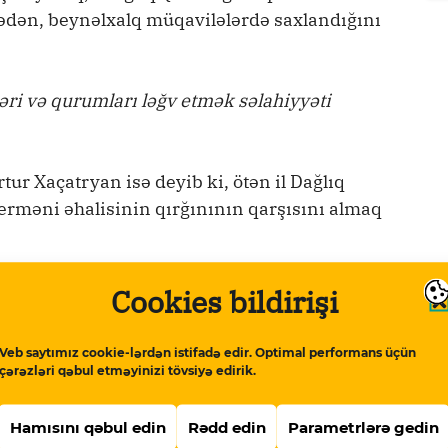
lədən, beynəlxalq müqavilələrdə saxlandığını
əri və qurumları ləğv etmək səlahiyyəti
tur Xaçatryan isə deyib ki, ötən il Dağlıq
erməni əhalisinin qırğınının qarşısını almaq
rabər idi. Üstəlik, onu imzalayan Dağlıq
Cookies bildirişi
daha sonra bəyan edib ki, o, öz fərmanını
Veb saytımız cookie-lərdən istifadə edir. Optimal performans üçün
çərəzləri qəbul etməyinizi tövsiyə edirik.
Hamısını qəbul edin
Rədd edin
Parametrlərə gedin