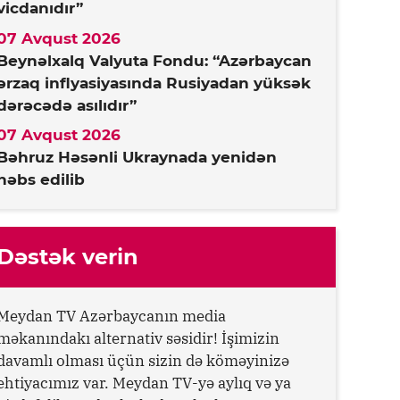
vicdanıdır”
07 Avqust 2026
Beynəlxalq Valyuta Fondu: “Azərbaycan
ərzaq inflyasiyasında Rusiyadan yüksək
dərəcədə asılıdır”
07 Avqust 2026
Bəhruz Həsənli Ukraynada yenidən
həbs edilib
Dəstək verin
Meydan TV Azərbaycanın media
məkanındakı alternativ səsidir! İşimizin
davamlı olması üçün sizin də köməyinizə
ehtiyacımız var. Meydan TV-yə aylıq və ya