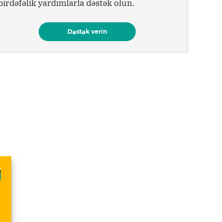
birdəfəlik yardımlarla dəstək olun.
Dəstək verin