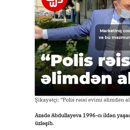
Marketinq coo
və bu məzmun
Şikayətçi: “Polis rəisi evimi əlimdən al
Azadə Abdullayeva 1996-cı ildən yaşad
üzləşib.