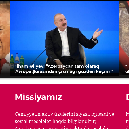
İlham Əliyev: “Azərbaycan tam olaraq
“
Avropa Şurasından çıxmağı gözdən keçirir”
ö
Missiyamız
Cəmiyyətin aktiv üzvlərini siyasi, iqtisadi və
M
sosial məsələlər haqda bilgiləndirir;
m
Azərbaycan cəmiyyətinə aktual məsələlər
d