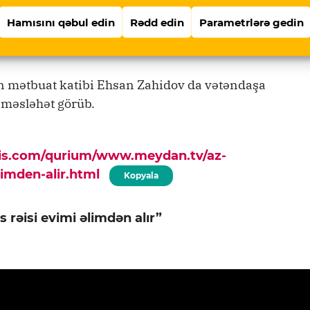
ı tərəfindən alınıb və o qəbul otağına
Hamısını qəbul edin
Rədd edin
Parametrlərə gedin
evaya yenidən məhkəməyə müraciət etməsi
inin mətbuat katibi Ehsan Zahidov da vətəndaşa
məsləhət görüb.
pis.com/qurium/www.meydan.tv/az-
elimden-alir.html
Kopyala
s rəisi evimi əlimdən alır”