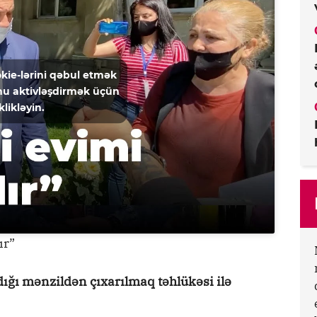
kie-lərini qəbul etmək
u aktivləşdirmək üçün
klikləyin.
ır”
ığı mənzildən çıxarılmaq təhlükəsi ilə