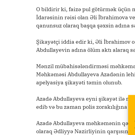
O bildirir ki, faizə pul götürmək üçün
İdarəsinin rəisi olan Əli İbrahimova 
qanunsuz olaraq başqa şəxsin adına sə
Şikayətçi iddia edir ki, Əli İbrahimov
Abdullayevin adına ölüm aktı alaraq sən
Mənzil mübahisələndirməsi məhkəmə 
Məhkəməsi Abdullayeva Azadənin lehinə
apelyasiya şikayəti təmin olunub.
Azadə Abdullayeva eyni şikayət ilə may
edib və bu zaman polis zorakılığına mər
Azadə Abdullayeva məhkəmənin qərarın
olaraq Ədliyyə Nazirliyinin qarşısın