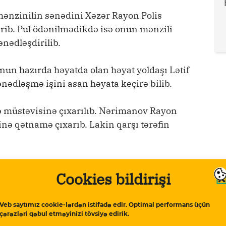
 mənzinilin sənədini Xəzər Rayon Polis
verib. Pul ödənilmədikdə isə onun mənzili
nədləşdirilib.
 onun hazırda həyatda olan həyat yoldaşı Lətif
ədləşmə işini asan həyata keçirə bilib.
müstəvisinə çıxarılıb. Nərimanov Rayon
 qətnamə çıxarıb. Lakin qarşı tərəfin
ın 7-də Bakıda baş tutan aksiyada iştirak
Cookies bildirişi
uz qalıdığını deyir.
a və evdə çıxarılması təhlükəsinə etiraz
Veb saytımız cookie-lərdən istifadə edir. Optimal performans üçün
çərəzləri qəbul etməyinizi tövsiyə edirik.
da özünü yandırmağa cəhd edib. Onun bu