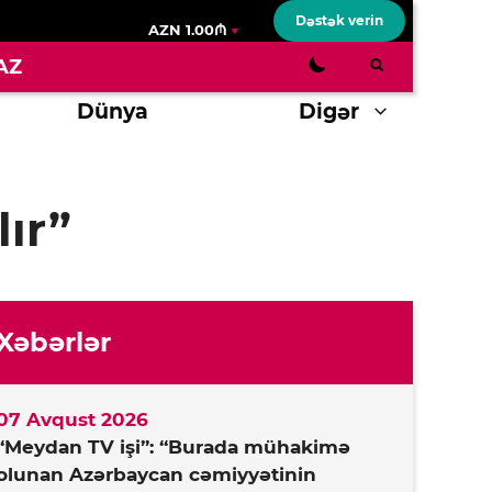
Dəstək verin
AZN 1.00₼
AZ
Dünya
Digər
lır”
Xəbərlər
07 Avqust 2026
“Meydan TV işi”: “Burada mühakimə
olunan Azərbaycan cəmiyyətinin