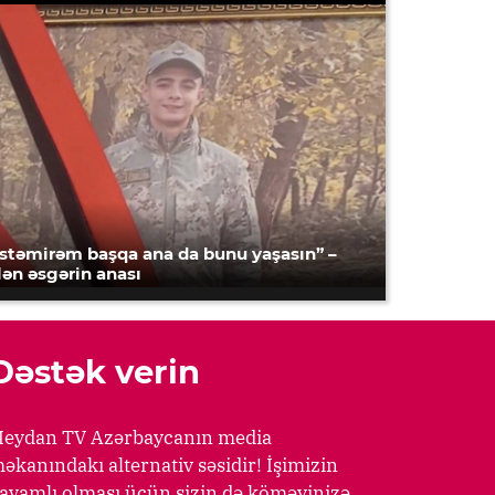
İstəmirəm başqa ana da bunu yaşasın” –
lən əsgərin anası
Dəstək verin
eydan TV Azərbaycanın media
əkanındakı alternativ səsidir! İşimizin
avamlı olması üçün sizin də köməyinizə