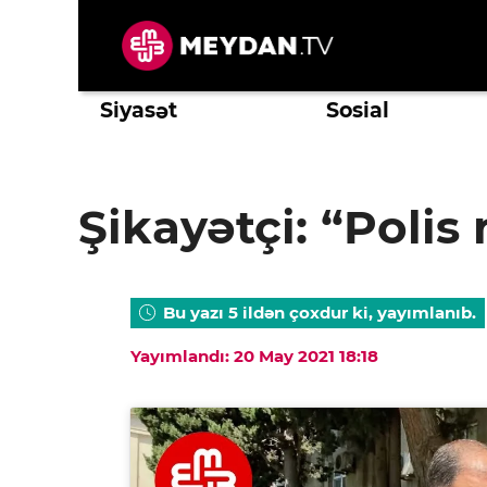
Skip
to
content
Siyasət
Sosial
Şikayətçi: “Polis 
Bu yazı 5 ildən çoxdur ki, yayımlanıb.
Yayımlandı: 20 May 2021 18:18