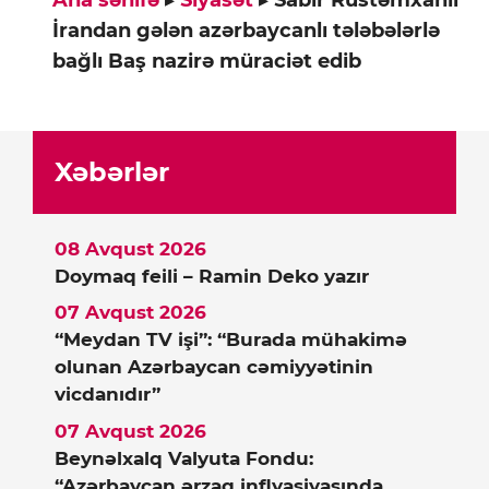
İrandan gələn azərbaycanlı tələbələrlə
bağlı Baş nazirə müraciət edib
Xəbərlər
08 Avqust 2026
Doymaq feili – Ramin Deko yazır
07 Avqust 2026
“Meydan TV işi”: “Burada mühakimə
olunan Azərbaycan cəmiyyətinin
vicdanıdır”
07 Avqust 2026
Beynəlxalq Valyuta Fondu:
“Azərbaycan ərzaq inflyasiyasında