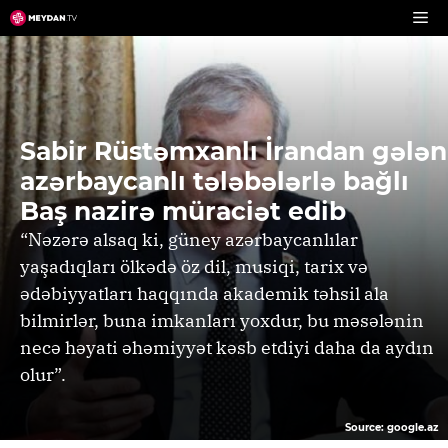
Skip
to
content
Sabir Rüstəmxanlı İrandan gələn
azərbaycanlı tələbələrlə bağlı
Baş nazirə müraciət edib
“Nəzərə alsaq ki, güney azərbaycanlılar
yaşadıqları ölkədə öz dil, musiqi, tarix və
ədəbiyyatları haqqında akademik təhsil ala
bilmirlər, buna imkanları yoxdur, bu məsələnin
necə həyati əhəmiyyət kəsb etdiyi daha da aydın
olur”.
Source: google.az