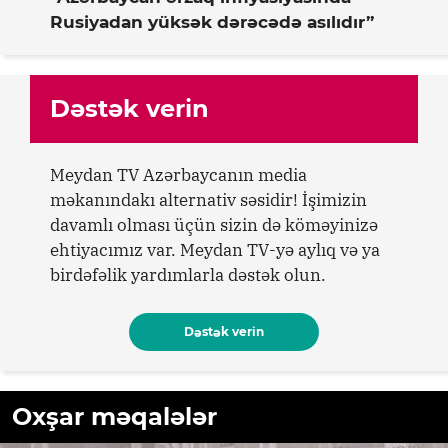
Rusiyadan yüksək dərəcədə asılıdır”
Dəstək verin
Meydan TV Azərbaycanın media
məkanındakı alternativ səsidir! İşimizin
davamlı olması üçün sizin də köməyinizə
ehtiyacımız var. Meydan TV-yə aylıq və ya
birdəfəlik yardımlarla dəstək olun.
Dəstək verin
Oxşar məqalələr