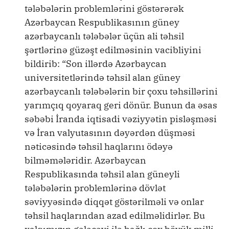
tələbələrin problemlərini göstərərək
Azərbaycan Respublikasının güney
azərbaycanlı tələbələr üçün ali təhsil
şərtlərinə güzəşt edilməsinin vacibliyini
bildirib: “Son illərdə Azərbaycan
universitetlərində təhsil alan güney
azərbaycanlı tələbələrin bir çoxu təhsillərini
yarımçıq qoyaraq geri dönür. Bunun da əsas
səbəbi İranda iqtisadi vəziyyətin pisləşməsi
və İran valyutasının dəyərdən düşməsi
nəticəsində təhsil haqlarını ödəyə
bilməmələridir. Azərbaycan
Respublikasında təhsil alan güneyli
tələbələrin problemlərinə dövlət
səviyyəsində diqqət göstərilməli və onlar
təhsil haqlarından azad edilməlidirlər. Bu