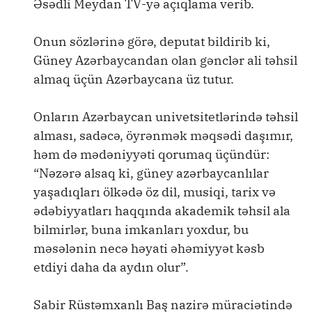
Əsədli Meydan TV-yə açıqlama verib.
Onun sözlərinə görə, deputat bildirib ki,
Güney Azərbaycandan olan gənclər ali təhsil
almaq üçün Azərbaycana üz tutur.
Onların Azərbaycan univetsitetlərində təhsil
alması, sadəcə, öyrənmək məqsədi daşımır,
həm də mədəniyyəti qorumaq üçündür:
“Nəzərə alsaq ki, güney azərbaycanlılar
yaşadıqları ölkədə öz dil, musiqi, tarix və
ədəbiyyatları haqqında akademik təhsil ala
bilmirlər, buna imkanları yoxdur, bu
məsələnin necə həyati əhəmiyyət kəsb
etdiyi daha da aydın olur”.
Sabir Rüstəmxanlı Baş nazirə müraciətində