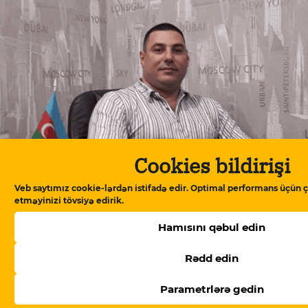
Cookies bildirişi
Veb saytımız cookie-lərdən istifadə edir. Optimal performans üçün ç
Bəhruz Həsənli Ukraynada yenidən həbs edilib
etməyinizi tövsiyə edirik.
Hamısını qəbul edin
Rədd edin
Parametrlərə gedin