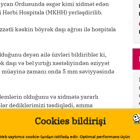
baycan Ordusunda əsgər kimi xidmət edən
i Hərbi Hospitala (MKHH) yerləşdirilib.
zətli kəskin böyrək daşı ağrısı ilə hospitala
uğunu deyən ailə üzvləri bildiriblər ki,
 daşı və bel yırtığı xəstəliyindən əziyyət
ibbi müayinə zamanı onda 5 mm səviyyəsində
blemlərin olduğunu və xidmətə yararlı
lər dediklərimizi təsdiqlədi, amma
üzrə Dövlət Xidməti bunu nəzərə almadı. İndi
Cookies bildirişi
hətində ciddi problem var və qısa bir
ydın görünür ki, onun xidmətə aparılması
Veb saytımız cookie-lərdən istifadə edir. Optimal performans üçün
 dəfələrlə bu barədə ictimaiyyətə məlumat