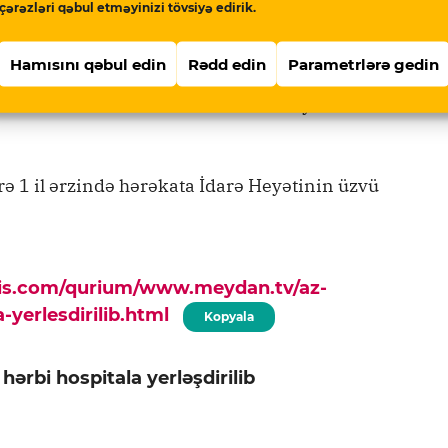
çərəzləri qəbul etməyinizi tövsiyə edirik.
Hamısını qəbul edin
Rədd edin
Parametrlərə gedin
 Hərbi Xidmətə Çağırış üzrə Dövlət Xidmətinin
ni nəzərə almadan 2020-ci ilin mayında onu
örə 1 il ərzində hərəkata İdarə Heyətinin üzvü
pis.com/qurium/www.meydan.tv/az-
a-yerlesdirilib.html
Kopyala
 hərbi hospitala yerləşdirilib