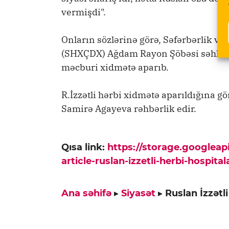
vermişdi".
Onların sözlərinə görə, Səfərbərlik və
(SHXÇDX) Ağdam Rayon Şöbəsi səhhəti
məcburi xidmətə aparıb.
R.İzzətli hərbi xidmətə aparıldığına g
Samirə Agayeva rəhbərlik edir.
Qısa link:
https://storage.googlea
article-ruslan-izzetli-herbi-hospital
Ana səhifə
▸
Siyasət
▸
Ruslan İzzətli