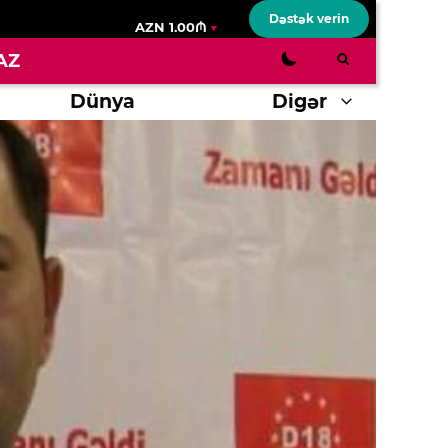
Dəstək verin
AZN 1.00₼
AZ
Dünya
Digər