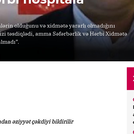
mlərin olduğunu və xidmətə yararlı olmadığını
izi təsdiqlədi, amma Səfərbərlik və Hərbi Xidmətə
almadı”.
ndan əziyyət çəkdiyi bildirilir