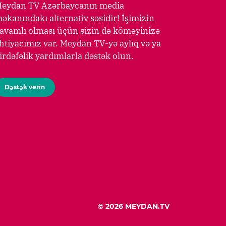
eydan TV Azərbaycanın media
əkanındakı alternativ səsidir! İşimizin
avamlı olması üçün sizin də köməyinizə
htiyacımız var. Meydan TV-yə aylıq və ya
irdəfəlik yardımlarla dəstək olun.
Dəstək verin
© 2026 MEYDAN.TV