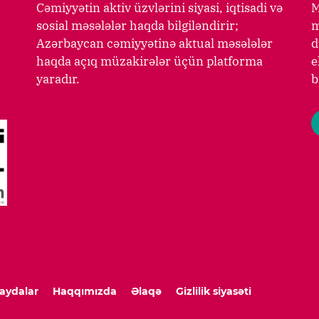
Cəmiyyətin aktiv üzvlərini siyasi, iqtisadi və
M
sosial məsələlər haqda bilgiləndirir;
m
Azərbaycan cəmiyyətinə aktual məsələlər
d
haqda açıq müzakirələr üçün platforma
e
yaradır.
b
aydalar
Haqqımızda
Əlaqə
Gizlilik siyasəti