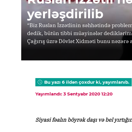
yerləşdirilib
“Biz Ruslan İzzətlinin səhhətində proble
dedik, bütün tibbi müayinələr dediklərim
Çağırış üzrə Dövlət Xidməti bunu nəzərə 
Bu yazı 6 ildən çoxdur ki, yayımlanıb.
Yayımlandı: 3 Sentyabr 2020 12:20
Siyasi fəalın böyrək daşı və bel yırtığı