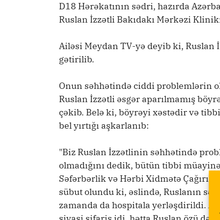
D18 Hərəkatının sədri, hazırda Azər
Ruslan İzzətli Bakıdakı Mərkəzi Klinik
Ailəsi Meydan TV-yə deyib ki, Ruslan İz
gətirilib.
Onun səhhətində ciddi problemlərin old
Ruslan İzzətli əsgər aparılmamış böyrək
çəkib. Belə ki, böyrəyi xəstədir və t
bel yırtığı aşkarlanıb:
"Biz Ruslan İzzətlinin səhhətində pro
olmadığını dedik, bütün tibbi müayinə
Səfərbərlik və Hərbi Xidmətə Çağırış 
sübut olundu ki, əslində, Ruslanın səh
zamanda da hospitala yerləşdirildi. A
siyasi sifariş idi, hətta Ruslan özü də