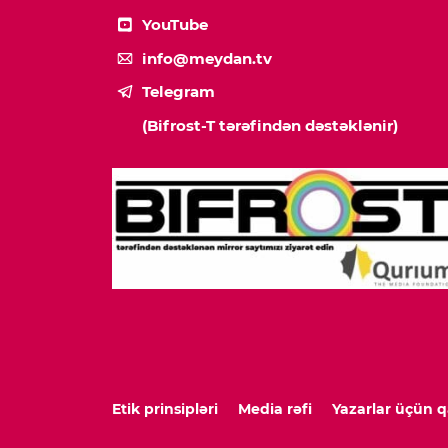
YouTube
info@meydan.tv
Telegram
(Bifrost-T tərəfindən dəstəklənir)
Etik prinsipləri
Media rəfi
Yazarlar üçün q