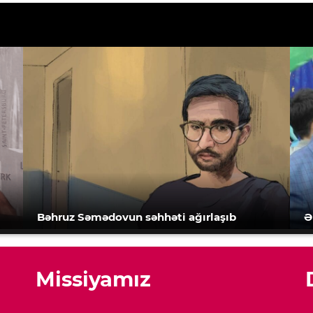
Bəhruz Səmədovun səhhəti ağırlaşıb
Ə
Missiyamız