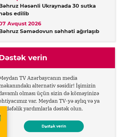
Bəhruz Həsənli Ukraynada 30 sutka
həbs edilib
07 Avqust 2026
Bəhruz Səmədovun səhhəti ağırlaşıb
Dəstək verin
Meydan TV Azərbaycanın media
məkanındakı alternativ səsidir! İşimizin
davamlı olması üçün sizin də köməyinizə
ehtiyacımız var. Meydan TV-yə aylıq və ya
birdəfəlik yardımlarla dəstək olun.
Dəstək verin