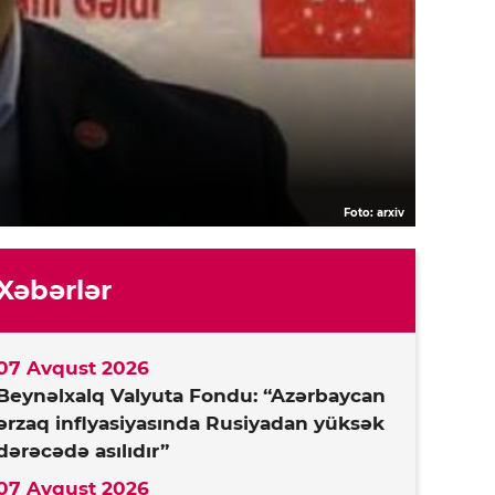
Foto: arxiv
Xəbərlər
07 Avqust 2026
Beynəlxalq Valyuta Fondu: “Azərbaycan
ərzaq inflyasiyasında Rusiyadan yüksək
dərəcədə asılıdır”
07 Avqust 2026