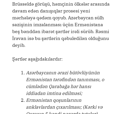
Brüsseldə görüşü, həmçinin ölkələr arasında
davam edən danışıqlar prosesi yeni
mərhələyə qədəm qoyub. Azərbaycan sülh
sazişinin imzalanması üçün Ermənistana
beş bənddən ibarət şərtlər irəli sürüb. Rəsmi
İrəvan isə bu şərtlərin qəbuledilən olduğunu
deyib.
Şərtlər aşağıdakılardır:
Azərbaycanın ərazi bütövlüyünün
Ermənistan tərəfindən tanınması, o
cümlədən Qarabağa hər hansı
iddiadan imtina edilməsi;
Ermənistan qoşunlarının
anklavlardan çıxarılması; (Kərki və
Qazaxın 5 kəndi nəzərdə tutulur)