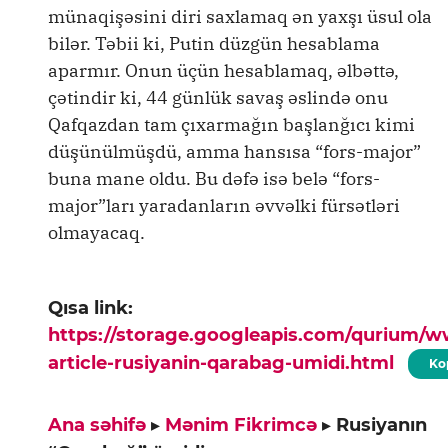
münaqişəsini diri saxlamaq ən yaxşı üsul ola
bilər. Təbii ki, Putin düzgün hesablama
aparmır. Onun üçün hesablamaq, əlbəttə,
çətindir ki, 44 günlük savaş əslində onu
Qafqazdan tam çıxarmağın başlanğıcı kimi
düşünülmüşdü, amma hansısa “fors-major”
buna mane oldu. Bu dəfə isə belə “fors-
major”ları yaradanların əvvəlki fürsətləri
olmayacaq.
Qısa link:
https://storage.googleapis.com/qurium/
article-rusiyanin-qarabag-umidi.html
Ko
Ana səhifə
▸
Mənim Fikrimcə
▸
Rusiyanın