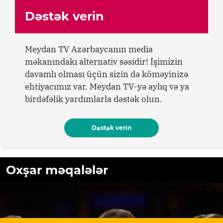
Dəstək verin
Meydan TV Azərbaycanın media
məkanındakı alternativ səsidir! İşimizin
davamlı olması üçün sizin də köməyinizə
ehtiyacımız var. Meydan TV-yə aylıq və ya
birdəfəlik yardımlarla dəstək olun.
Dəstək verin
Oxşar məqalələr