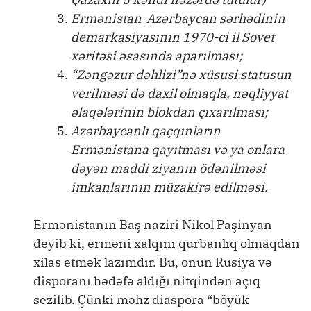
Ermənistan-Azərbaycan sərhədinin
demarkasiyasının 1970-ci il Sovet
xəritəsi əsasında aparılması;
“Zəngəzur dəhlizi”nə xüsusi statusun
verilməsi də daxil olmaqla, nəqliyyat
əlaqələrinin blokdan çıxarılması;
Azərbaycanlı qaçqınların
Ermənistana qayıtması və ya onlara
dəyən maddi ziyanın ödənilməsi
imkanlarının müzakirə edilməsi.
Ermənistanın Baş naziri Nikol Paşinyan
deyib ki, erməni xalqını qurbanlıq olmaqdan
xilas etmək lazımdır. Bu, onun Rusiya və
disporanı hədəfə aldığı nitqindən açıq
sezilib. Çünki məhz diaspora “böyük