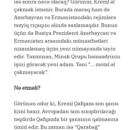
isə sonra necə olacaq? Görünür, Kreml əl
çəkmək istəmir. Burada maraq həm də
Azərbaycan və Ermənistandakı rejimlərə
təzyiq rıçaqını əlində saxlamaqdır. Bunun
üçün də Rusiya Prezidenti Azərbaycan və
Ermənistan arasındakı münasibətləri
nizamlamaq üçün yeni nümayəndə təyin
edir. Təxminən, Minsk Qrupu həmsədrinin
işini görəcək yeni adam. Yəni “… motal əl
çəkməyəcək”.
Nə etməli?
Görünən odur ki, Kreml Qafqaza son şansı
kimi baxır. Avropadan tam sıxışdırılacağı
təqdirdə Qafqazda bir şansının qalmasına
ümid edir. Bu zaman isə “Qarabağ”