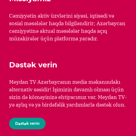
Cəmiyyətin aktiv üzvlərini siyasi, iqtisadi və
sosial məsələlər haqda bilgiləndirir; Azərbaycan
cəmiyyətinə aktual məsələlər haqda açıq
müzakirələr üçün platforma yaradır.
Dəstək verin
Meydan TV Azərbaycanın media məkanındakı
alternativ səsidir! İşimizin davamlı olması üçün
sizin də köməyinizə ehtiyacımız var. Meydan TV-
yə aylıq və ya birdəfəlik yardımlarla dəstək olun.
Dəstək verin