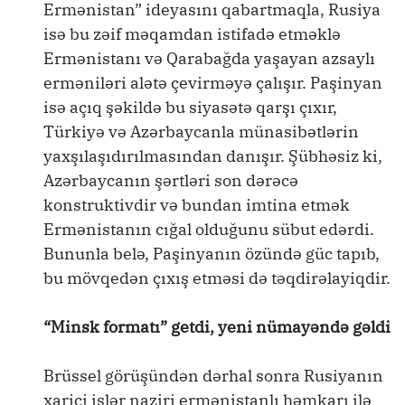
Ermənistan” ideyasını qabartmaqla, Rusiya
isə bu zəif məqamdan istifadə etməklə
Ermənistanı və Qarabağda yaşayan azsaylı
erməniləri alətə çevirməyə çalışır. Paşinyan
isə açıq şəkildə bu siyasətə qarşı çıxır,
Türkiyə və Azərbaycanla münasibətlərin
yaxşılaşıdırılmasından danışır. Şübhəsiz ki,
Azərbaycanın şərtləri son dərəcə
konstruktivdir və bundan imtina etmək
Ermənistanın cığal olduğunu sübut edərdi.
Bununla belə, Paşinyanın özündə güc tapıb,
bu mövqedən çıxış etməsi də təqdirəlayiqdir.
“Minsk formatı” getdi, yeni nümayəndə gəldi
Brüssel görüşündən dərhal sonra Rusiyanın
xarici işlər naziri ermənistanlı həmkarı ilə