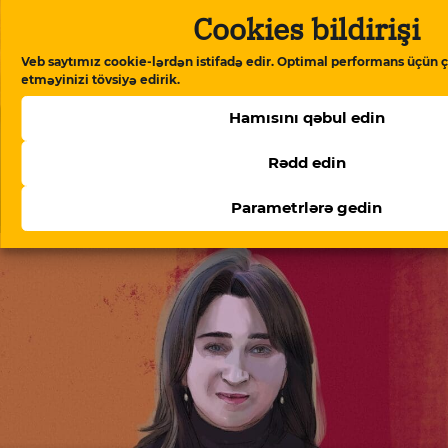
Cookies bildirişi
Veb saytımız cookie-lərdən istifadə edir. Optimal performans üçün ç
etməyinizi tövsiyə edirik.
Hamısını qəbul edin
Rədd edin
Parametrlərə gedin
Möhtəşəm adamlar