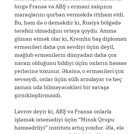
birgə Fransa və ABŞ-ı erməni xalqının
maraqlarını qurban verməkdə ittiham etdi.
Bu, həm də o deməkdir ki, Rusiya bölgədə
tərəfsiz olmadığını ortaya qoydu. Amma
güman etmək olar ki, Kremlin baş diplomatı
erməniləri daha çox sevdiyi üçün deyil,
məğlub ermənilərin dünyadan daha çox
narazı olduğunu bildiyi üçün onların həssas
yerlərinə toxunur. Əksinə, o erməniləri çox
sevsəydi, onlar üçün sülh arzulayar və heç
zaman uda bilməyəcəkləri bir savaşa
şirnikləşdirməzdi.
Lavrov deyir ki, ABŞ və Fransa onlarla
işləmək istəmədiyi üçün “Minsk Qrupu
həmsədrliyi” institutu artıq yoxdur. Əla, elə