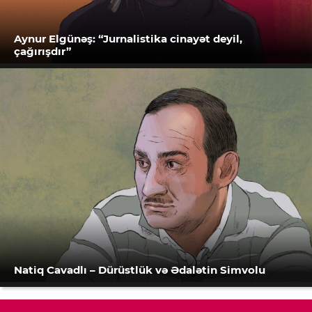
Aynur Elgünəş: “Jurnalistika cinayət deyil,
çağırışdır”
Natiq Cavadlı – Dürüstlük və Ədalətin Simvolu