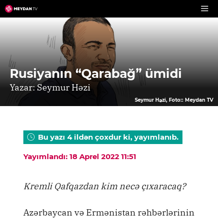
Skip
to
content
Rusiyanın “Qarabağ” ümidi
Yazar: Seymur Həzi
Seymur Həzi, Foto:: Meydan TV
Bu yazı 4 ildən çoxdur ki, yayımlanıb.
Yayımlandı: 18 Aprel 2022 11:51
Kremli Qafqazdan kim necə çıxaracaq?
Azərbaycan və Ermənistan rəhbərlərinin