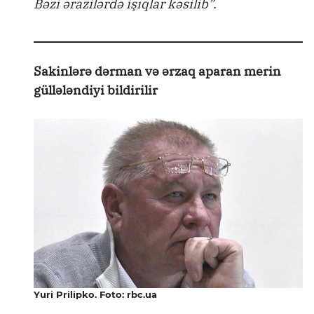
Bəzi ərazilərdə işıqlar kəsilib”.
Sakinlərə dərman və ərzaq aparan merin
güllələndiyi bildirilir
Yuri Prilipko. Foto: rbc.ua