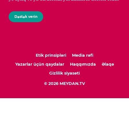
Dəstək verin
Etik prinsipləri
Media rəfi
Yazarlar üçün qaydalar
Haqqımızda
Əlaqə
Gizlilik siyasəti
© 2026 MEYDAN.TV