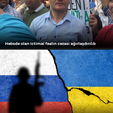
Həbsdə olan ictimai fəalın cəzası ağırlaşdırılıb