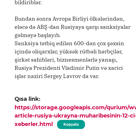
bildiriblər.
Bundan sonra Avropa Birliyi ölkələrindən,
eləcə də ABŞ-dan Rusiyaya qarşı sanksiyalar
gəlməyə başlayıb.
Sanksiya tətbiq edilən 600-dən çox şəxsin
içində oliqarxlar, yüksək rütbəli hərbçilər,
şirkət sahibləri, biznesmenlərlə yanaşı,
Rusiya Prezidenti Vladimir Putin və xarici
işlər naziri Sergey Lavrov da var.
Qısa link:
https://storage.googleapis.com/qurium/
article-rusiya-ukrayna-muharibesinin-12-c
xeberler.html
Kopyala