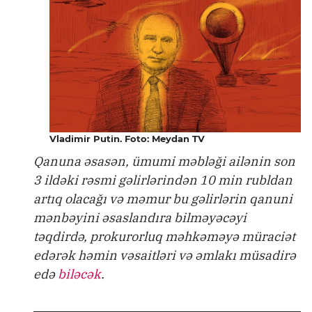
Vladimir Putin. Foto: Meydan TV
Qanuna əsasən, ümumi məbləği ailənin son
3 ildəki rəsmi gəlirlərindən 10 min rubldan
artıq olacağı və məmur bu gəlirlərin qanuni
mənbəyini əsaslandıra bilməyəcəyi
təqdirdə, prokurorluq məhkəməyə müraciət
edərək həmin vəsaitləri və əmlakı müsadirə
edə
biləcək
.