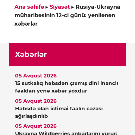
Ana səhifə
▸
Siyasət
▸
Rusiya-Ukrayna
müharibəsinin 12-ci günü: yenilənən
xəbərlər
Xəbərlər
05 Avqust 2026
15 sutkalıq həbsdən çıxmış dini inanclı
fəaldan yenə xəbər yoxdur
05 Avqust 2026
Həbsdə olan ictimai fəalın cəzası
ağırlaşdırılıb
05 Avqust 2026
Ukrayna Wildberries anbarlarını vurur: