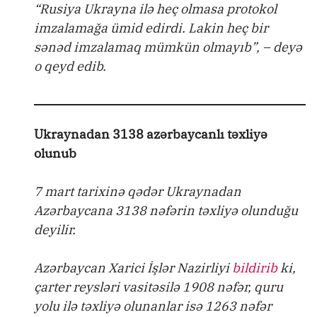
“Rusiya Ukrayna ilə heç olmasa protokol
imzalamağa ümid edirdi. Lakin heç bir
sənəd imzalamaq mümkün olmayıb”, – deyə
o qeyd edib.
Ukraynadan 3138 azərbaycanlı təxliyə
olunub
7 mart tarixinə qədər Ukraynadan
Azərbaycana 3138 nəfərin təxliyə olunduğu
deyilir.
Azərbaycan Xarici İşlər Nazirliyi
bildirib
ki,
çarter reysləri vasitəsilə 1908 nəfər, quru
yolu ilə təxliyə olunanlar isə 1263 nəfər