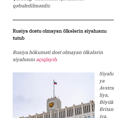
qəbuledilməzdir.
Rusiya dostu olmayan ölkələrin siyahısını
tutub
Rusiya hökuməti dost olmayan ölkələrin
siyahısını
açıqlayıb
.
Siyahı
ya
Avstra
liya,
Böyük
Britan
iya,