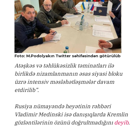
Foto: M.Podolyakın Twitter səhifəsindən götürülüb
Atəşkəs və təhlükəsizlik təminatları ilə
birlikdə nizamlanmanın əsas siyasi bloku
üzrə intensiv məsləhətləşmələr davam
etdirilib”.
Rusiya nümayəndə heyətinin rəhbəri
Vladimir Medinski isə danışıqlarda Kremlin
gözləntilərinin özünü doğrultmadığını
deyib
.