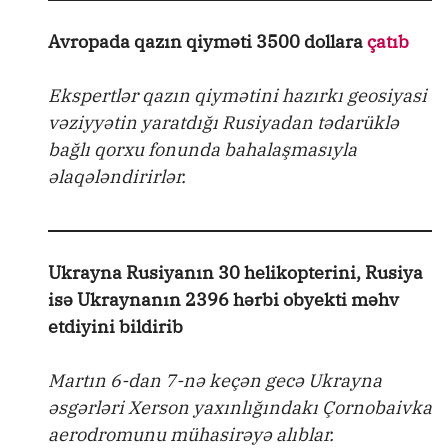
Avropada qazın qiyməti 3500 dollara
çatıb
Ekspertlər qazın qiymətini hazırkı geosiyasi
vəziyyətin yaratdığı Rusiyadan tədarüklə
bağlı qorxu fonunda bahalaşmasıyla
əlaqələndirirlər.
Ukrayna Rusiyanın 30 helikopterini, Rusiya
isə Ukraynanın 2396 hərbi obyekti məhv
etdiyini bildirib
Martın 6-dan 7-nə keçən gecə Ukrayna
əsgərləri Xerson yaxınlığındakı Çornobaivka
aerodromunu mühasirəyə alıblar.