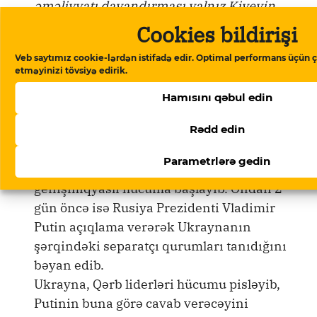
əməliyyatı dayandırması yalnız Kiyevin
hərbi əməliyyatları dayandıracağı və
Cookies bildirişi
Moskvanın tələblərini yerinə yetirəcəyi
Veb saytımız cookie-lərdən istifadə edir. Optimal performans üçün ç
təqdirdə mümkündür”,-deyə qeyd olunub.
etməyinizi tövsiyə edirik.
Hamısını qəbul edin
Rədd edin
Xatırlatma
Parametrlərə gedin
Rusiya fevralın 24-də Ukraynaya
genişmiqyaslı hücuma başlayıb. Ondan 2
gün öncə isə Rusiya Prezidenti Vladimir
Putin açıqlama verərək Ukraynanın
şərqindəki separatçı qurumları tanıdığını
bəyan edib.
Ukrayna, Qərb liderləri hücumu pisləyib,
Putinin buna görə cavab verəcəyini