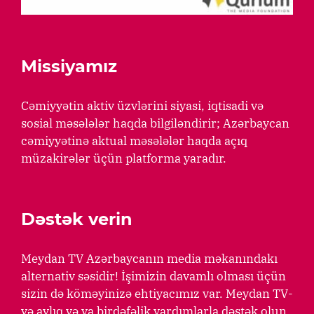
Missiyamız
Cəmiyyətin aktiv üzvlərini siyasi, iqtisadi və
sosial məsələlər haqda bilgiləndirir; Azərbaycan
cəmiyyətinə aktual məsələlər haqda açıq
müzakirələr üçün platforma yaradır.
Dəstək verin
Meydan TV Azərbaycanın media məkanındakı
alternativ səsidir! İşimizin davamlı olması üçün
sizin də köməyinizə ehtiyacımız var. Meydan TV-
yə aylıq və ya birdəfəlik yardımlarla dəstək olun.