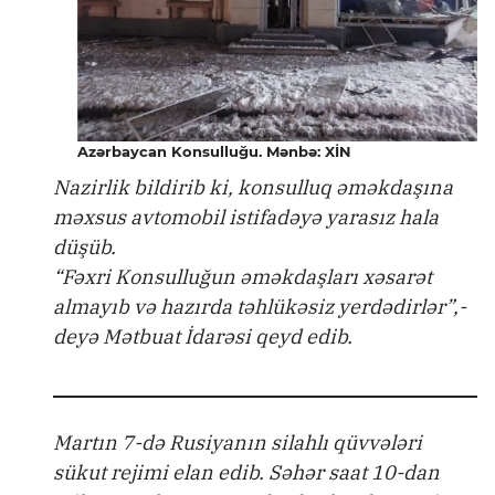
Azərbaycan Konsulluğu. Mənbə: XİN
Nazirlik bildirib ki, konsulluq əməkdaşına
məxsus avtomobil istifadəyə yarasız hala
düşüb.
“Fəxri Konsulluğun əməkdaşları xəsarət
almayıb və hazırda təhlükəsiz yerdədirlər”,-
deyə Mətbuat İdarəsi qeyd edib.
Martın 7-də Rusiyanın silahlı qüvvələri
sükut rejimi elan edib. Səhər saat 10-dan