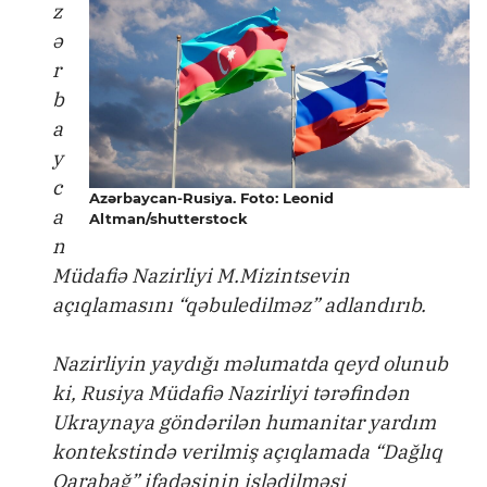
z
ə
r
b
a
y
c
Azərbaycan-Rusiya. Foto: Leonid
a
Altman/shutterstock
n
Müdafiə Nazirliyi M.Mizintsevin
açıqlamasını “qəbuledilməz” adlandırıb.
Nazirliyin yaydığı məlumatda qeyd olunub
ki, Rusiya Müdafiə Nazirliyi tərəfindən
Ukraynaya göndərilən humanitar yardım
kontekstində verilmiş açıqlamada “Dağlıq
Qarabağ” ifadəsinin işlədilməsi