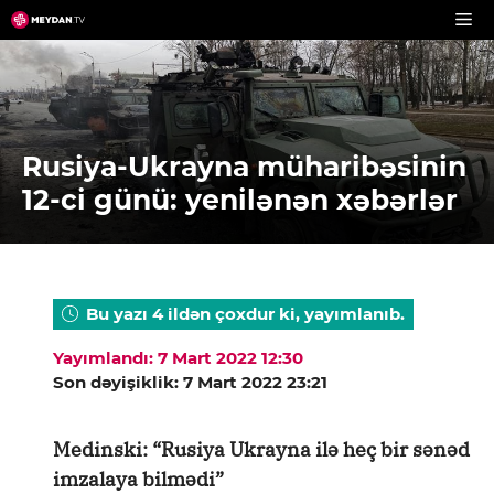
Skip
to
content
Rusiya-Ukrayna müharibəsinin
12-ci günü: yenilənən xəbərlər
Bu yazı 4 ildən çoxdur ki, yayımlanıb.
Yayımlandı: 7 Mart 2022 12:30
Son dəyişiklik: 7 Mart 2022 23:21
Medinski: “Rusiya Ukrayna ilə heç bir sənəd
imzalaya bilmədi”