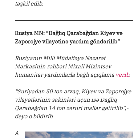
təşkil edib.
Rusiya MN: “Dağlıq Qarabağdan Kiyev və
Zaporojye vilayətinə yardım göndərilib”
Rusiyanın Milli Müdafiəyə Nəzarət
Mərkəzinin rəhbəri Mixail Mizintsev
humanitar yardımlarla bağlı açıqlama
verib
.
“Suriyadan 50 ton ərzaq, Kiyev və Zaporojye
vilayətlərinin sakinləri üçün isə Dağlıq
Qarabağdan 14 ton zəruri mallar gətirilib”,-
deyə o bildirib.
A