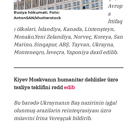
Avrop
Rusiya hökuməti. Foto:
a
AntonSAN/shutterstock
İttifaq
ı ölkələri, İslandiya, Kanada, Lixtenşteyn,
Monako,Yeni Zelandiya, Norveç, Koreya, San
Marino, Sinqapur, ABŞ, Tayvan, Ukrayna,
Monteneqro, İsveçrə, Yaponiya daxil edilib.
Kiyev Moskvanın humanitar dəhlizlər üzrə
təxliyə təklifini rədd
edib
Bu barədə Ukraynanın Baş nazirinin işğal
olunmuş ərazilərin reinteqrasiyası üzrə
müavini İrina Vereşçuk bildirib.