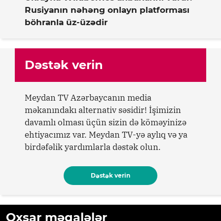
Rusiyanın nəhəng onlayn platforması
böhranla üz-üzədir
Dəstək verin
Meydan TV Azərbaycanın media
məkanındakı alternativ səsidir! İşimizin
davamlı olması üçün sizin də köməyinizə
ehtiyacımız var. Meydan TV-yə aylıq və ya
birdəfəlik yardımlarla dəstək olun.
Dəstək verin
Oxşar məqalələr