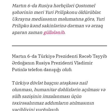
Martın 6-da Rusiya hərbçiləri Qostomel
şəhərinin meri Yuri Prilipkonu öldürüblər.
Ukrayna mediasənın məlumatına görə, Yuri
Prilipko kənd sakinlərinə dərman və ərzaq
aparan zaman
güllələnib
.
Martın 6-da Türkiyə Prezidenti Rəcəb Tayyib
Ərdoğanın Rusiya Prezidenti Vladimir
Putinlə telefon danışığı
olub.
T
ürkiyə dövlət başçısı atəşkəsə nail
olunması, humanitar dəhlizlərin açılması və
sülh sazişinin imzalanması üçün
təxirəsalınmaz addımların atılmasının
vacibliyini vurğulayıb.