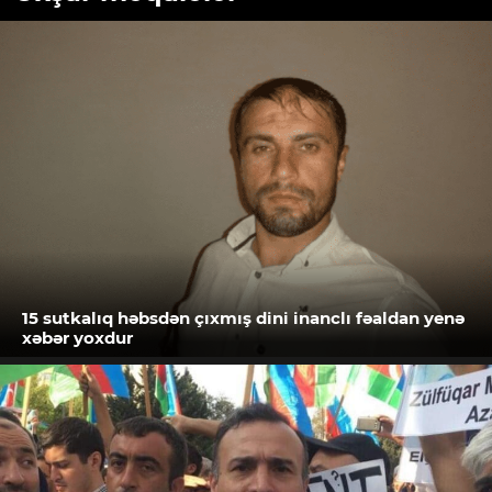
15 sutkalıq həbsdən çıxmış dini inanclı fəaldan yenə
xəbər yoxdur