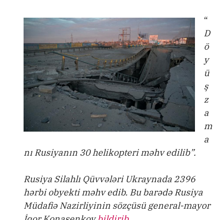
“
D
ö
y
ü
ş
z
a
m
a
nı Rusiyanın 30 helikopteri məhv edilib”.
Rusiya Silahlı Qüvvələri Ukraynada 2396
hərbi obyekti məhv edib. Bu barədə Rusiya
Müdafiə Nazirliyinin sözçüsü general-mayor
İqor Konaşenkov
bildirib
.