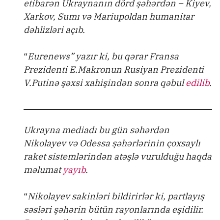
etibarən Ukraynanın dörd şəhərdən – Kiyev,
Xarkov, Sumı və Mariupoldan humanitar
dəhlizləri açıb.
“
Eurenews” yazır ki, bu qərar Fransa
Prezidenti E.Makronun Rusiyan Prezidenti
V.Putinə şəxsi xahişindən sonra qəbul
edilib
.
Ukrayna mediadı bu gün səhərdən
Nikolayev və Odessa şəhərlərinin çoxsaylı
raket sistemlərindən atəşlə vurulduğu haqda
məlumat
yayıb
.
“
Nikolayev sakinləri bildirirlər ki, partlayış
səsləri şəhərin bütün rayonlarında eşidilir.