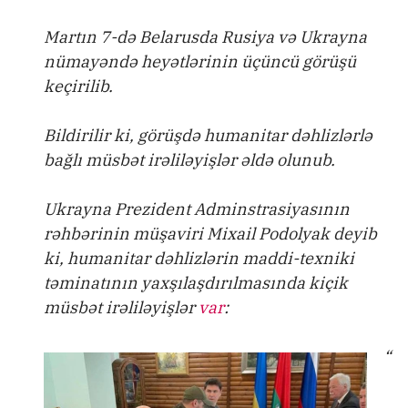
Martın 7-də Belarusda Rusiya və Ukrayna
nümayəndə heyətlərinin üçüncü görüşü
keçirilib.
Bildirilir ki, görüşdə humanitar dəhlizlərlə
bağlı müsbət irəliləyişlər əldə olunub.
Ukrayna Prezident Adminstrasiyasının
rəhbərinin müşaviri Mixail Podolyak deyib
ki, humanitar dəhlizlərin maddi-texniki
təminatının yaxşılaşdırılmasında kiçik
müsbət irəliləyişlər
var
:
“