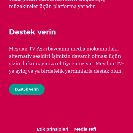
müzakirələr üçün platforma yaradır.
Dəstək verin
Meydan TV Azərbaycanın media məkanındakı
alternativ səsidir! İşimizin davamlı olması üçün
sizin də köməyinizə ehtiyacımız var. Meydan TV-
yə aylıq və ya birdəfəlik yardımlarla dəstək olun.
Dəstək verin
Etik prinsipləri
Media rəfi