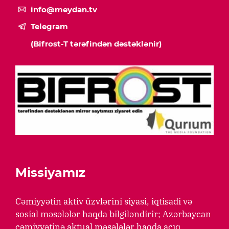
info@meydan.tv
Telegram
(Bifrost-T tərəfindən dəstəklənir)
Missiyamız
Cəmiyyətin aktiv üzvlərini siyasi, iqtisadi və
sosial məsələlər haqda bilgiləndirir; Azərbaycan
cəmiyyətinə aktual məsələlər haqda açıq