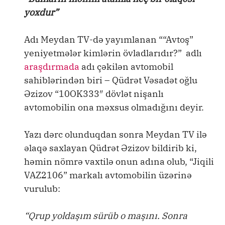
yoxdur”
Adı Meydan TV-də yayımlanan ““Avtoş”
yeniyetmələr kimlərin övladlarıdır?” adlı
araşdırmada
adı çəkilən avtomobil
sahiblərindən biri – Qüdrət Vəsadət oğlu
Əzizov “10OK333″ dövlət nişanlı
avtomobilin ona məxsus olmadığını deyir.
Yazı dərc olunduqdan sonra Meydan TV ilə
əlaqə saxlayan Qüdrət Əzizov bildirib ki,
həmin nömrə vaxtilə onun adına olub, “Jiqili
VAZ2106” markalı avtomobilin üzərinə
vurulub:
“Qrup yoldaşım sürüb o maşını. Sonra