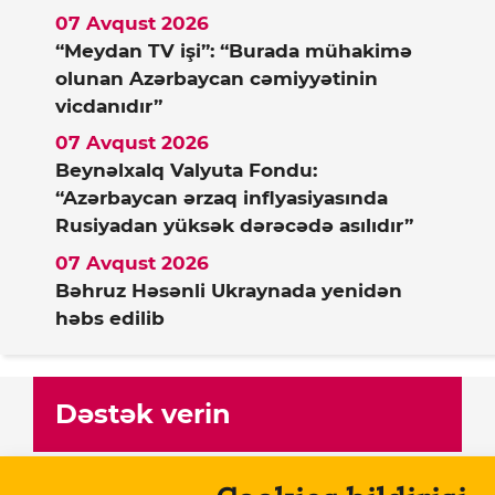
07 Avqust 2026
“Meydan TV işi”: “Burada mühakimə
olunan Azərbaycan cəmiyyətinin
vicdanıdır”
07 Avqust 2026
Beynəlxalq Valyuta Fondu:
“Azərbaycan ərzaq inflyasiyasında
Rusiyadan yüksək dərəcədə asılıdır”
07 Avqust 2026
Bəhruz Həsənli Ukraynada yenidən
həbs edilib
Dəstək verin
Meydan TV Azərbaycanın media