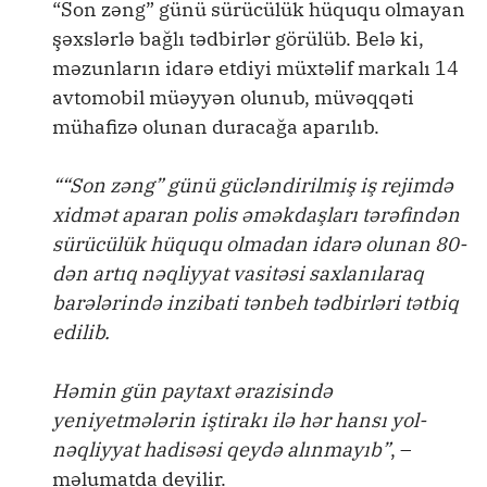
“Son zəng” günü sürücülük hüququ olmayan
şəxslərlə bağlı tədbirlər görülüb. Belə ki,
məzunların idarə etdiyi müxtəlif markalı 14
avtomobil müəyyən olunub, müvəqqəti
mühafizə olunan duracağa aparılıb.
““Son zəng” günü gücləndirilmiş iş rejimdə
xidmət aparan polis əməkdaşları tərəfindən
sürücülük hüququ olmadan idarə olunan 80-
dən artıq nəqliyyat vasitəsi saxlanılaraq
barələrində inzibati tənbeh tədbirləri tətbiq
edilib.
Həmin gün paytaxt ərazisində
yeniyetmələrin iştirakı ilə hər hansı yol-
nəqliyyat hadisəsi qeydə alınmayıb”
, –
məlumatda deyilir.