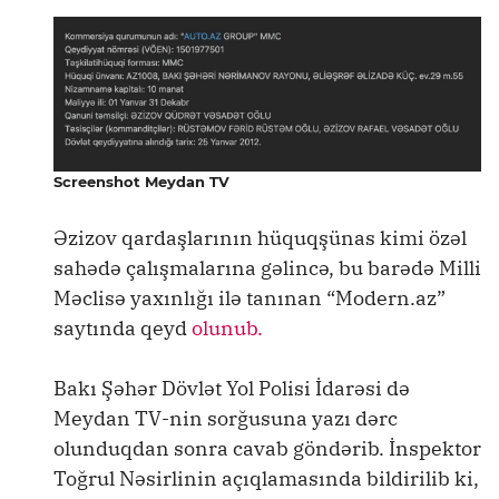
Screenshot Meydan TV
Əzizov qardaşlarının hüquqşünas kimi özəl
sahədə çalışmalarına gəlincə, bu barədə Milli
Məclisə yaxınlığı ilə tanınan “Modern.az”
saytında qeyd
olunub.
Bakı Şəhər Dövlət Yol Polisi İdarəsi də
Meydan TV-nin sorğusuna yazı dərc
olunduqdan sonra cavab göndərib. İnspektor
Toğrul Nəsirlinin açıqlamasında bildirilib ki,