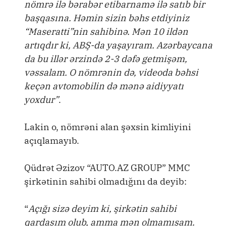
nömrə ilə bərabər etibarnamə ilə satıb bir
başqasına. Həmin sizin bəhs etdiyiniz
“Maseratti”nin sahibinə. Mən 10 ildən
artıqdır ki, ABŞ-da yaşayıram. Azərbaycana
da bu illər ərzində 2-3 dəfə getmişəm,
vəssalam. O nömrənin də, videoda bəhsi
keçən avtomobilin də mənə aidiyyatı
yoxdur”
.
Lakin o, nömrəni alan şəxsin kimliyini
açıqlamayıb.
Qüdrət Əzizov “AUTO.AZ GROUP” MMC
şirkətinin sahibi olmadığını da deyib:
“
Açığı sizə deyim ki, şirkətin sahibi
qardaşım olub, amma mən olmamışam.