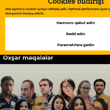
Cookies bildirişi
məkanındakı alternativ səsidir! İşimizin
Veb saytımız cookie-lərdən istifadə edir. Optimal performans üçün ç
davamlı olması üçün sizin də köməyinizə
etməyinizi tövsiyə edirik.
ehtiyacımız var. Meydan TV-yə aylıq və ya
birdəfəlik yardımlarla dəstək olun.
Hamısını qəbul edin
Rədd edin
Dəstək verin
Parametrlərə gedin
Oxşar məqalələr