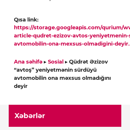
Qısa link:
https://storage.googleapis.com/qurium/
article-qudret-ezizov-avtos-yeniyetmenin
avtomobilin-ona-mexsus-olmadigini-deyir
Ana səhifə
▸
Sosial
▸
Qüdrət Əzizov
“avtoş” yeniyetmənin sürdüyü
avtomobilin ona məxsus olmadığını
deyir
Xəbərlər