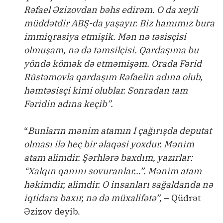
Rəfael Əzizovdan bəhs edirəm. O da xeyli
müddətdir ABŞ-da yaşayır. Biz hamımız bura
immiqrasiya etmişik. Mən nə təsisçisi
olmuşam, nə də təmsilçisi. Qardaşıma bu
yöndə kömək də etməmişəm. Orada Fərid
Rüstəmovla qardaşım Rəfaelin adına olub,
həmtəsisçi kimi olublar. Sonradan tam
Fəridin adına keçib”.
“
Bunların mənim atamın I çağırışda deputat
olması ilə heç bir əlaqəsi yoxdur. Mənim
atam alimdir. Şərhlərə baxdım, yazırlar:
“Xalqın qanını sovuranlar…”. Mənim atam
həkimdir, alimdir. O insanları sağaldanda nə
iqtidara baxır, nə də müxalifətə”,
– Qüdrət
Əzizov deyib.​