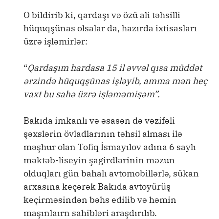
O bildirib ki, qardaşı və özü ali təhsilli
hüquqşünas olsalar da, hazırda ixtisasları
üzrə işləmirlər:
“
Qardaşım hardasa 15 il əvvəl qısa müddət
ərzində hüquqşünas işləyib, amma mən heç
vaxt bu sahə üzrə işləməmişəm”.
Bakıda imkanlı və əsasən də vəzifəli
şəxslərin övladlarının təhsil alması ilə
məşhur olan Tofiq İsmayılov adına 6 saylı
məktəb-liseyin şagirdlərinin məzun
olduqları gün bahalı avtomobillərlə, sükan
arxasına keçərək Bakıda avtoyürüş
keçirməsindən bəhs edilib və həmin
maşınlaırn sahibləri araşdırılıb.