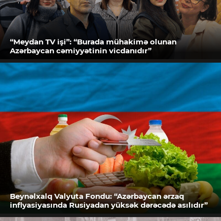
“Meydan TV işi”: “Burada mühakimə olunan
Azərbaycan cəmiyyətinin vicdanıdır”
Beynəlxalq Valyuta Fondu: “Azərbaycan ərzaq
inflyasiyasında Rusiyadan yüksək dərəcədə asılıdır”