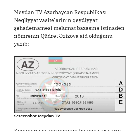
Meydan TV Azərbaycan Respublikası
Nəqliyyat vasitələrinin qeydiyyatı
şəhadətnaməsi məlumat bazasına istinadən
nömrənin Qüdrət Əzizova aid olduğunu
yazıb:
Screenshot Meydan TV
Kommersiya qurumunun hüquqi şəxslərin