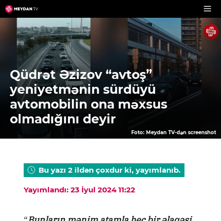
Skip
to
content
Qüdrət Əzizov “avtoş”
yeniyetmənin sürdüyü
avtomobilin ona məxsus
olmadığını deyir
Foto: Meydan TV-dən screenshot
Bu yazı 2 ildən çoxdur ki, yayımlanıb.
Yayımlandı: 23 İyul 2024 11:22
“
Bunların mənim atamla heç bir əlaqəsi