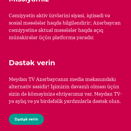
Cəmiyyətin aktiv üzvlərini siyasi, iqtisadi və
sosial məsələlər haqda bilgiləndirir; Azərbaycan
cəmiyyətinə aktual məsələlər haqda açıq
müzakirələr üçün platforma yaradır.
Dəstək verin
Meydan TV Azərbaycanın media məkanındakı
alternativ səsidir! İşimizin davamlı olması üçün
sizin də köməyinizə ehtiyacımız var. Meydan TV-
yə aylıq və ya birdəfəlik yardımlarla dəstək olun.
Dəstək verin