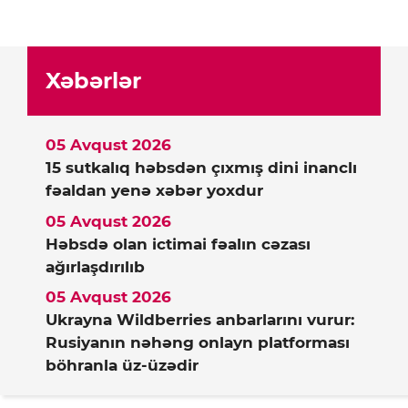
Xəbərlər
05 Avqust 2026
15 sutkalıq həbsdən çıxmış dini inanclı
fəaldan yenə xəbər yoxdur
05 Avqust 2026
Həbsdə olan ictimai fəalın cəzası
ağırlaşdırılıb
05 Avqust 2026
Ukrayna Wildberries anbarlarını vurur:
Rusiyanın nəhəng onlayn platforması
böhranla üz-üzədir