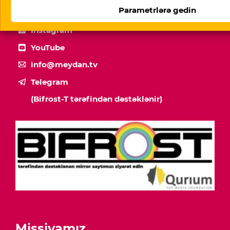
Parametrlərə gedin
Facebook
Instagram
YouTube
info@meydan.tv
Telegram
(Bifrost-T tərəfindən dəstəklənir)
Missiyamız