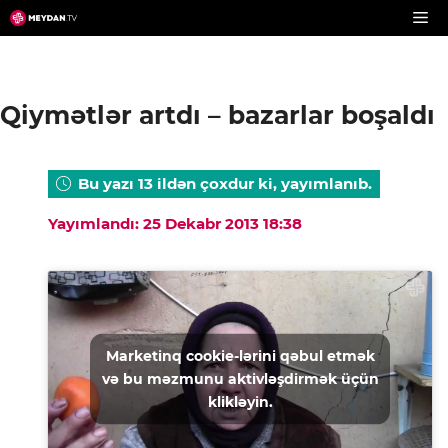
Skip
to
content
Qiymәtlәr artdı – bazarlar boşaldı
Bu yazı 13 ildən çoxdur ki, yayımlanıb.
Yayımlandı: 25 Dekabr 2013 18:38
Marketinq cookie-lərini qəbul etmək
və bu məzmunu aktivləşdirmək üçün
klikləyin.