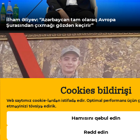
İlham Əliyev: “Azərbaycan tam olaraq Avropa
Şurasından çıxmağı gözdən keçirir”
Cookies bildirişi
Veb saytımız cookie-lərdən istifadə edir. Optimal performans üçün ç
etməyinizi tövsiyə edirik.
“İstəmirəm başqa ana da bunu yaşasın” – ölən
Hamısını qəbul edin
əsgərin anası
Rədd edin