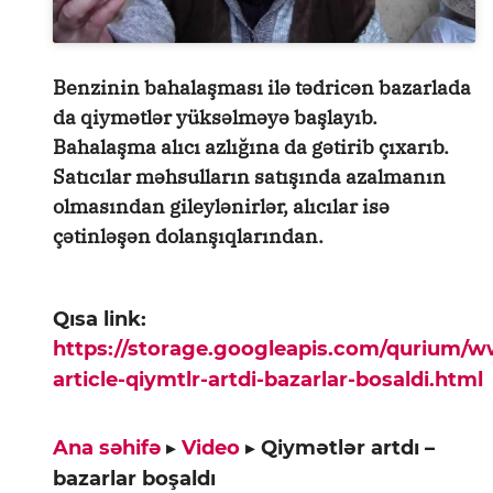
Benzinin bahalaşması ilə tədricən bazarlada
da qiymətlər yüksəlməyə başlayıb.
Bahalaşma alıcı azlığına da gətirib çıxarıb.
Satıcılar məhsulların satışında azalmanın
olmasından gileylənirlər, alıcılar isə
çətinləşən dolanşıqlarından.
Qısa link:
https://storage.googleapis.com/qurium/
article-qiymtlr-artdi-bazarlar-bosaldi.html
Ana səhifə
▸
Video
▸
Qiymәtlәr artdı –
bazarlar boşaldı