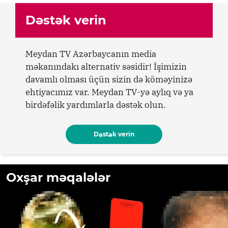
Dəstək verin
Meydan TV Azərbaycanın media
məkanındakı alternativ səsidir! İşimizin
davamlı olması üçün sizin də köməyinizə
ehtiyacımız var. Meydan TV-yə aylıq və ya
birdəfəlik yardımlarla dəstək olun.
Dəstək verin
Oxşar məqalələr