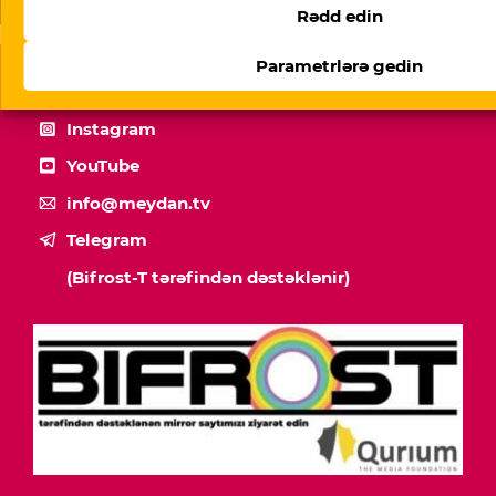
Rədd edin
Parametrlərə gedin
Facebook
Instagram
YouTube
info@meydan.tv
Telegram
(Bifrost-T tərəfindən dəstəklənir)