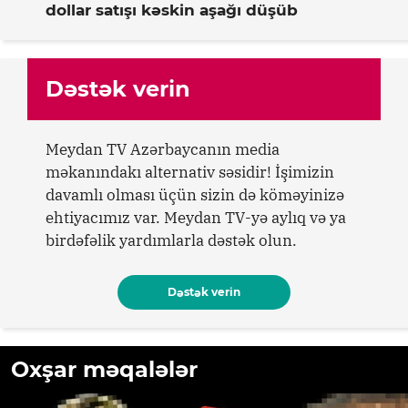
dollar satışı kəskin aşağı düşüb
Dəstək verin
Meydan TV Azərbaycanın media
məkanındakı alternativ səsidir! İşimizin
davamlı olması üçün sizin də köməyinizə
ehtiyacımız var. Meydan TV-yə aylıq və ya
birdəfəlik yardımlarla dəstək olun.
Dəstək verin
Oxşar məqalələr