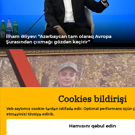
İlham Əliyev: “Azərbaycan tam olaraq Avropa
Şurasından çıxmağı gözdən keçirir”
Cookies bildirişi
Veb saytımız cookie-lərdən istifadə edir. Optimal performans üçün ç
etməyinizi tövsiyə edirik.
Hamısını qəbul edin
“İstəmirəm başqa ana da bunu yaşasın” – ölən
əsgərin anası