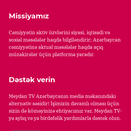
Missiyamız
Cəmiyyətin aktiv üzvlərini siyasi, iqtisadi və
sosial məsələlər haqda bilgiləndirir; Azərbaycan
cəmiyyətinə aktual məsələlər haqda açıq
müzakirələr üçün platforma yaradır.
Dəstək verin
Meydan TV Azərbaycanın media məkanındakı
alternativ səsidir! İşimizin davamlı olması üçün
sizin də köməyinizə ehtiyacımız var. Meydan TV-
yə aylıq və ya birdəfəlik yardımlarla dəstək olun.