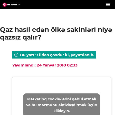
Skip
to
content
Qaz hasil edən ölkə sakinləri niyə
qazsız qalır?
Bu yazı 9 ildən çoxdur ki, yayımlanıb.
Yayımlandı: 24 Yanvar 2018 02:33
Marketinq cookie-lərini qəbul etmək
və bu məzmunu aktivləşdirmək üçün
klikləyin.