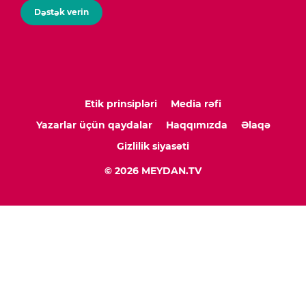
Dəstək verin
Etik prinsipləri
Media rəfi
Yazarlar üçün qaydalar
Haqqımızda
Əlaqə
Gizlilik siyasəti
© 2026 MEYDAN.TV