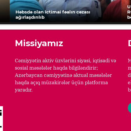
U
Həbsdə olan ictimai fəalın cəzası
R
ağırlaşdırılıb
b
Missiyamız
Cəmiyyətin aktiv üzvlərini siyasi, iqtisadi və
M
sosial məsələlər haqda bilgiləndirir;
m
Azərbaycan cəmiyyətinə aktual məsələlər
d
haqda açıq müzakirələr üçün platforma
e
yaradır.
b