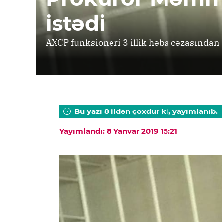
istədi
AXCP funksioneri 3 illik həbs cəzasından 
Bu yazı 8 ildən çoxdur ki, yayımlanıb.
Yayımlandı: 8 Yanvar 2019 15:21