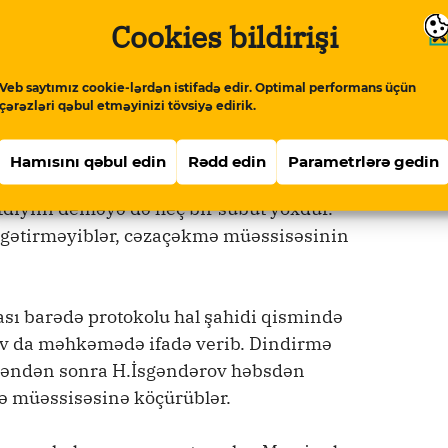
s arqument olaraq deyiblər ki, cəzaçəkmə
Cookies bildirişi
nda əsassız bir xasiyyətnamə veriblər.
Veb saytımız cookie-lərdən istifadə edir. Optimal performans üçün
şaviri olmasını, sələfi təriqətinə meylli
çərəzləri qəbul etməyinizi tövsiyə edirik.
.İbrahimə qarşı qərəzin göstəricisi sayıla
ahimin döşəyinə bıçağın onu tapanların özləri
Hamısını qəbul edin
Rədd edin
Parametrlərə gedin
aslar var. Hətta belə deyilsə belə, həmin
diyini deməyə də heç bir sübut yoxdur.
 gətirməyiblər, cəzaçəkmə müəssisəsinin
sı barədə protokolu hal şahidi qismində
 da məhkəmədə ifadə verib. Dindirmə
edəndən sonra H.İsgəndərov həbsdən
mə müəssisəsinə köçürüblər.