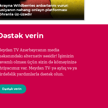
krayna Wildberries anbarlarını vurur:
usiyanın nəhəng onlayn platforması
öhranla üz-üzədir
Dəstək verin
eydan TV Azərbaycanın media
əkanındakı alternativ səsidir! İşimizin
avamlı olması üçün sizin də köməyinizə
htiyacımız var. Meydan TV-yə aylıq və ya
irdəfəlik yardımlarla dəstək olun.
Dəstək verin