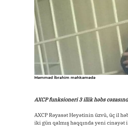
Məmməd İbrahim məhkəmədə
AXCP funksioneri 3 illik həbs cəzasınd
AXCP Rəyasət Heyətinin üzvü, üç il h
iki gün qalmış haqqında yeni cinayət