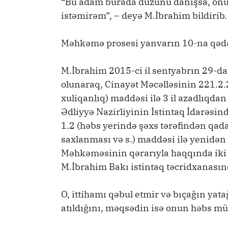
“Bu adam burada düzünü danışsa, onu
istəmirəm”, – deyə M.İbrahim bildirib.
Məhkəmə prosesi yanvarın 10-na qədər
M.İbrahim 2015-ci il sentyabrın 29-da
olunaraq, Cinayət Məcəlləsinin 221.2.2
xuliqanlıq) maddəsi ilə 3 il azadlıqda
Ədliyyə Nazirliyinin İstintaq İdarəsi
1.2 (həbs yerində şəxs tərəfindən qa
saxlanması və s.) maddəsi ilə yenidən
Məhkəməsinin qərarıyla haqqında iki 
M.İbrahim Bakı istintaq təcridxanasınd
O, ittihamı qəbul etmir və bıçağın ya
atıldığını, məqsədin isə onun həbs mü