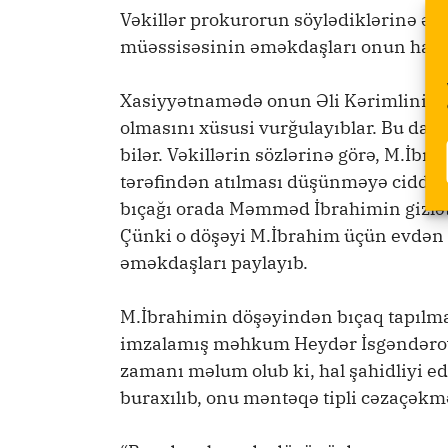
Vəkillər prokurorun söylədiklərinə ək
müəssisəsinin əməkdaşları onun haqqı
Xasiyyətnamədə onun Əli Kərimlinin mü
olmasını xüsusi vurğulayıblar. Bu da M
bilər. Vəkillərin sözlərinə görə, M.İbr
tərəfindən atılması düşünməyə ciddi əs
bıçağı orada Məmməd İbrahimin gizlət
Çünki o döşəyi M.İbrahim üçün evdən
əməkdaşları paylayıb.
M.İbrahimin döşəyindən bıçaq tapılma
imzalamış məhkum Heydər İsgəndərov
zamanı məlum olub ki, hal şahidliyi 
buraxılıb, onu məntəqə tipli cəzaçək