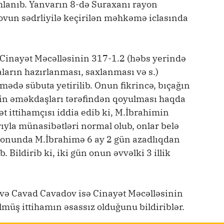
lanıb. Yanvarın 8-də Suraxanı rayon
n sədrliyilə keçirilən məhkəmə iclasında
ı Cinayət Məcəlləsinin 317-1.2 (həbs yerində
arın hazırlanması, saxlanması və s.)
mədə sübuta yetirilib. Onun fikrincə, bıçağın
in əməkdaşları tərəfindən qoyulması haqda
ət ittihamçısı iddia edib ki, M.İbrahimin
la münasibətləri normal olub, onlar belə
 sonunda M.İbrahimə 6 ay 2 gün azadlıqdan
Bildirib ki, iki gün onun əvvəlki 3 illik
və Cavad Cavadov isə Cinayət Məcəlləsinin
lmüş ittihamın əsassız olduğunu bildiriblər.