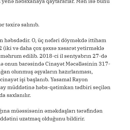
 yenə həbsxanaya qaytararlar. Mən isə bunu
 təxirə salınıb.
n həbsdədir. O, üç nəfəri döyməkdə ittiham
 (iki və daha çox şəxsə xəsarət yetirməklə
n məhrum edilib. 2018-ci il sentyabrın 27-də
ndə onun barəsində Cinayət Məcəlləsinin 317-
dağan olunmuş əşyaların hazırlanması,
 cinayət işi başlanıb. Yasamal Rayon
ay müddətinə həbs-qətimkan tədbiri seçilən
a saxlanılır.
tağına müəssisənin əməkdaşları tərəfindən
ddətini uzatmaq olduğunu bildirir.