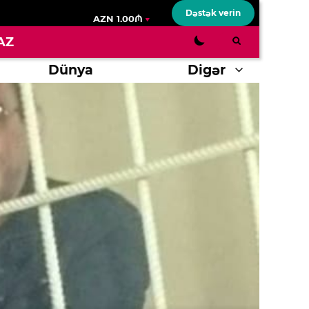
Dəstək verin
AZN 1.00₼
AZ
Dünya
Digər