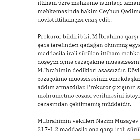
ittiham üzrə məhkəmə istintaqı tamam
məhkəməsində hakim Ceyhun Qədimovu
dövlət ittihamçısı çıxış edib.
Prokuror bildirib ki, M.İbrahimə qarş
şəxs tərəfindən qadağan olunmuş əşyal
maddəsilə irəli sürülən ittiham məhkə
döşəyin içinə cəzaçəkmə müəssisəsin
M.İbrahimin dedikləri əsassızdır. Dövl
cəzaçəkmə müəssisəsinin əməkdaşlarıy
addım atmazdılar. Prokuror çıxışının
məhrumetmə cəzası verilməsini istəyib. 
cəzasından çəkilməmiş müddətdir.
M.İbrahimin vəkilləri Nazim Musayev 
317-1.2 maddəsilə ona qarşı irəli sürü