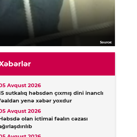
Source:
Xəbərlər
05 Avqust 2026
15 sutkalıq həbsdən çıxmış dini inanclı
fəaldan yenə xəbər yoxdur
05 Avqust 2026
Həbsdə olan ictimai fəalın cəzası
ağırlaşdırılıb
05 Avqust 2026