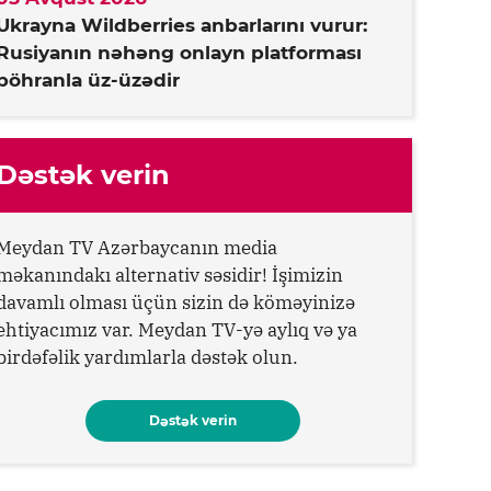
Ukrayna Wildberries anbarlarını vurur:
Rusiyanın nəhəng onlayn platforması
böhranla üz-üzədir
Dəstək verin
Meydan TV Azərbaycanın media
məkanındakı alternativ səsidir! İşimizin
davamlı olması üçün sizin də köməyinizə
ehtiyacımız var. Meydan TV-yə aylıq və ya
birdəfəlik yardımlarla dəstək olun.
Dəstək verin