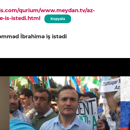
pis.com/qurium/www.meydan.tv/az-
is-istedi.html
Kopyala
mməd İbrahimə iş istədi