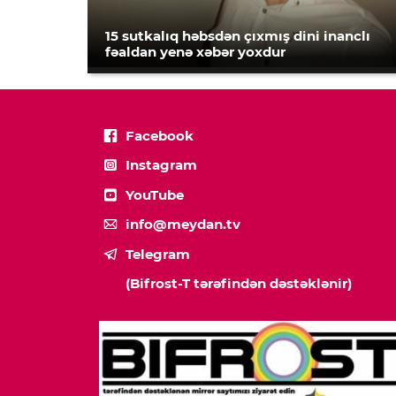
15 sutkalıq həbsdən çıxmış dini inanclı
fəaldan yenə xəbər yoxdur
Facebook
Instagram
YouTube
info@meydan.tv
Telegram
(Bifrost-T tərəfindən dəstəklənir)