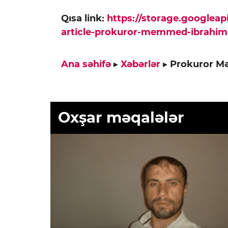
Qısa link:
https://storage.googlea
article-prokuror-memmed-ibrahime-
Ana səhifə
▸
Xəbərlər
▸
Prokuror Mə
Oxşar məqalələr