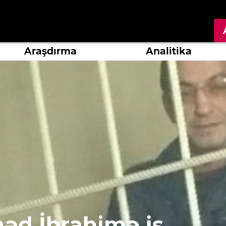
Araşdırma
Analitika
d İbrahimə iş