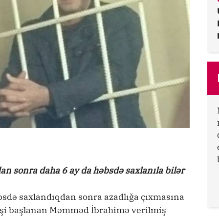
an sonra daha 6 ay da həbsdə saxlanıla bilər
əbsdə saxlandıqdan sonra azadlığa çıxmasına
 işi başlanan Məmməd İbrahimə verilmiş