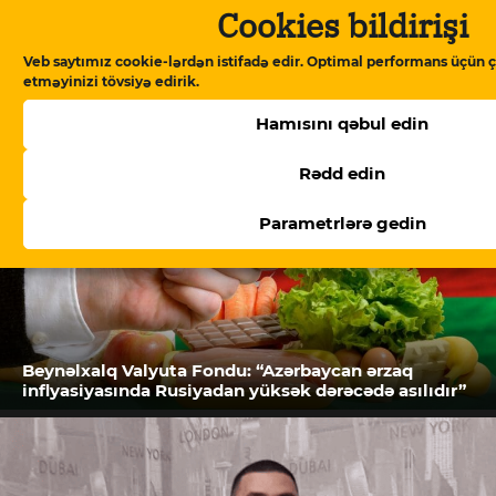
Cookies bildirişi
Oxşar məqalələr
Veb saytımız cookie-lərdən istifadə edir. Optimal performans üçün ç
etməyinizi tövsiyə edirik.
Hamısını qəbul edin
Rədd edin
Parametrlərə gedin
Beynəlxalq Valyuta Fondu: “Azərbaycan ərzaq
inflyasiyasında Rusiyadan yüksək dərəcədə asılıdır”