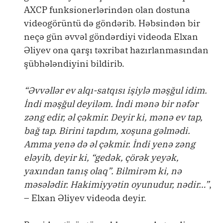
AXCP funksionerlərindən olan dostuna
videogörüntü də göndərib. Həbsindən bir
neçə gün əvvəl göndərdiyi videoda Elxan
Əliyev ona qarşı təxribat hazırlanmasından
şübhələndiyini bildirib.
“Əvvəllər ev alqı-satqısı işiylə məşğul idim.
İndi məşğul deyiləm. İndi mənə bir nəfər
zəng edir, əl çəkmir. Deyir ki, mənə ev tap,
bağ tap. Birini tapdım, xoşuna gəlmədi.
Amma yenə də əl çəkmir. İndi yenə zəng
eləyib, deyir ki, “gedək, çörək yeyək,
yaxından tanış olaq”. Bilmirəm ki, nə
məsələdir. Hakimiyyətin oyunudur, nədir…”
,
– Elxan Əliyev videoda deyir.