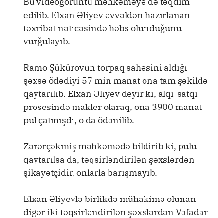
Bu videogörüntü məhkəməyə də təqdim
edilib. Elxan Əliyev əvvəldən hazırlanan
təxribat nəticəsində həbs olunduğunu
vurğulayıb.
Ramo Şükürovun torpaq sahəsini aldığı
şəxsə ödədiyi 57 min manat ona tam şəkildə
qaytarılıb. Elxan Əliyev deyir ki, alqı-satqı
prosesində makler olaraq, ona 3900 manat
pul çatmışdı, o da ödənilib.
Zərərçəkmiş məhkəmədə bildirib ki, pulu
qaytarılsa da, təqsirləndirilən şəxslərdən
şikayətçidir, onlarla barışmayıb.
Elxan Əliyevlə birlikdə mühakimə olunan
digər iki təqsirləndirilən şəxslərdən Vəfadar