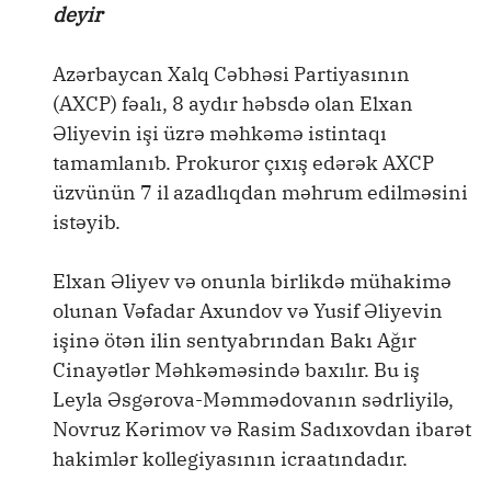
deyir
Azərbaycan Xalq Cəbhəsi Partiyasının
(AXCP) fəalı, 8 aydır həbsdə olan Elxan
Əliyevin işi üzrə məhkəmə istintaqı
tamamlanıb. Prokuror çıxış edərək AXCP
üzvünün 7 il azadlıqdan məhrum edilməsini
istəyib.
Elxan Əliyev və onunla birlikdə mühakimə
olunan Vəfadar Axundov və Yusif Əliyevin
işinə ötən ilin sentyabrından Bakı Ağır
Cinayətlər Məhkəməsində baxılır. Bu iş
Leyla Əsgərova-Məmmədovanın sədrliyilə,
Novruz Kərimov və Rasim Sadıxovdan ibarət
hakimlər kollegiyasının icraatındadır.