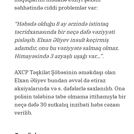
səhhətində ciddi problemlər var:
“Həbsdə olduğu 8 ay ərzində istintaq
təcridxanasında bir neçə dəfə vəziyyəti
pisləşib. Elxan Əliyev insult keçirmiş
adamdır, onu bu vəziyyətə salmaq olmaz.
Himayəsində 3 azyaşlı uşağı var…”
.
AXCP Təşkilat Şöbəsinin əməkdaşı olan
Elxan Əliyev bundan əvvəl də etiraz
aksiyalarında və s. dəfələrlə saxlanılıb. Ona
polisin tələbinə tabe olmama ittihamıyla bir
neçə dəfə 30 sutkalıq inzibati həbs cəzası
verilib.