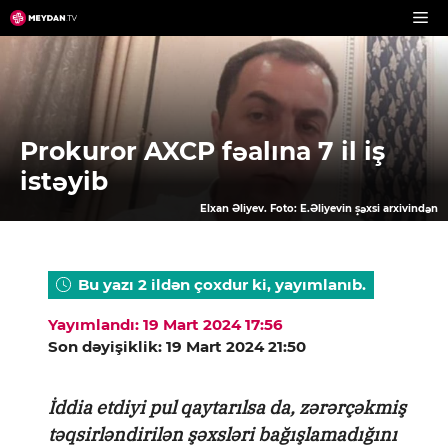
Skip
to
content
Prokuror AXCP fəalına 7 il iş
istəyib
Elxan Əliyev. Foto: E.Əliyevin şəxsi arxivindən
Bu yazı 2 ildən çoxdur ki, yayımlanıb.
Yayımlandı: 19 Mart 2024 17:56
Son dəyişiklik: 19 Mart 2024 21:50
İddia etdiyi pul qaytarılsa da, zərərçəkmiş
təqsirləndirilən şəxsləri bağışlamadığını