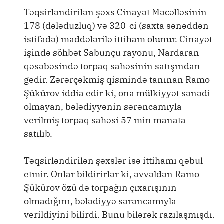
Təqsirləndirilən şəxs Cinayət Məcəlləsinin
178 (dələduzluq) və 320-ci (saxta sənəddən
istifadə) maddələrilə ittiham olunur. Cinayət
işində söhbət Sabunçu rayonu, Nardaran
qəsəbəsində torpaq sahəsinin satışından
gedir. Zərərçəkmiş qismində tanınan Ramo
Şükürov iddia edir ki, ona mülkiyyət sənədi
olmayan, bələdiyyənin sərəncamıyla
verilmiş torpaq sahəsi 57 min manata
satılıb.
Təqsirləndirilən şəxslər isə ittihamı qəbul
etmir. Onlar bildirirlər ki, əvvəldən Ramo
Şükürov özü də torpağın çıxarışının
olmadığını, bələdiyyə sərəncamıyla
verildiyini bilirdi. Bunu bilərək razılaşmışdı.