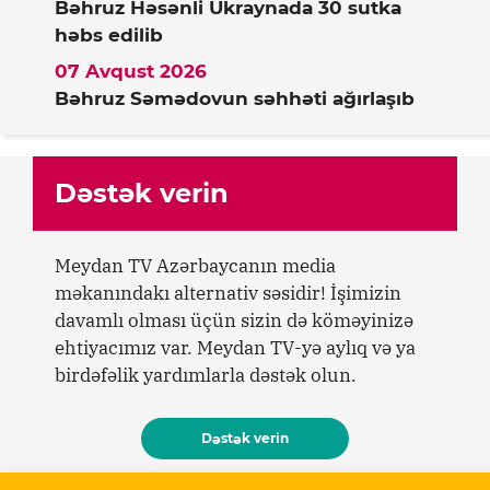
Bəhruz Həsənli Ukraynada 30 sutka
həbs edilib
07 Avqust 2026
Bəhruz Səmədovun səhhəti ağırlaşıb
Dəstək verin
Meydan TV Azərbaycanın media
məkanındakı alternativ səsidir! İşimizin
davamlı olması üçün sizin də köməyinizə
ehtiyacımız var. Meydan TV-yə aylıq və ya
birdəfəlik yardımlarla dəstək olun.
Dəstək verin