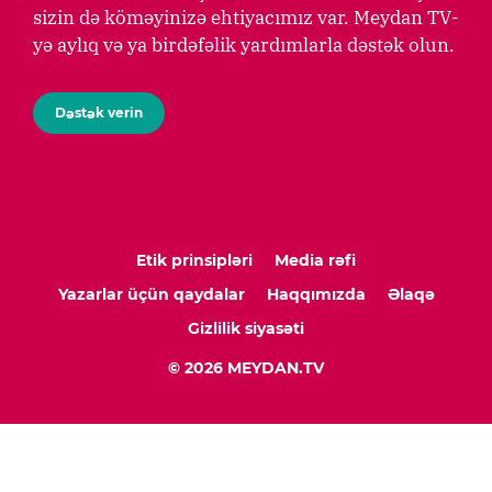
sizin də köməyinizə ehtiyacımız var. Meydan TV-
yə aylıq və ya birdəfəlik yardımlarla dəstək olun.
Dəstək verin
Etik prinsipləri
Media rəfi
Yazarlar üçün qaydalar
Haqqımızda
Əlaqə
Gizlilik siyasəti
© 2026 MEYDAN.TV