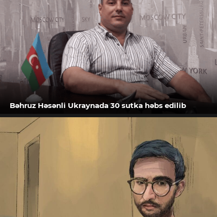
Bəhruz Həsənli Ukraynada 30 sutka həbs edilib