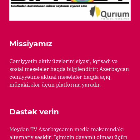
Missiyamız
Cəmiyyətin aktiv üzvlərini siyasi, iqtisadi və
sosial məsələlər haqda bilgiləndirir; Azərbaycan
cəmiyyətinə aktual məsələlər haqda açıq
müzakirələr üçün platforma yaradır.
Dəstək verin
Meydan TV Azərbaycanın media məkanındakı
alternativ səsidir! İşimizin davamlı olması üçün