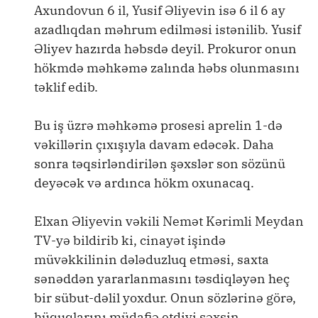
Axundovun 6 il, Yusif Əliyevin isə 6 il 6 ay
azadlıqdan məhrum edilməsi istənilib. Yusif
Əliyev hazırda həbsdə deyil. Prokuror onun
hökmdə məhkəmə zalında həbs olunmasını
təklif edib.
Bu iş üzrə məhkəmə prosesi aprelin 1-də
vəkillərin çıxışıyla davam edəcək. Daha
sonra təqsirləndirilən şəxslər son sözünü
deyəcək və ardınca hökm oxunacaq.
Elxan Əliyevin vəkili Nemət Kərimli Meydan
TV-yə bildirib ki, cinayət işində
müvəkkilinin dələduzluq etməsi, saxta
sənəddən yararlanmasını təsdiqləyən heç
bir sübut-dəlil yoxdur. Onun sözlərinə görə,
hüquqlarını müdafiə etdiyi şəxsin