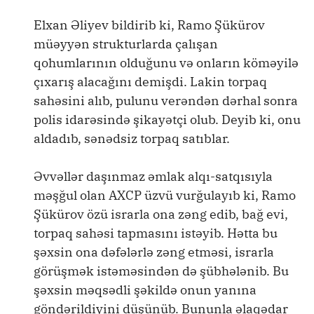
Elxan Əliyev bildirib ki, Ramo Şükürov
müəyyən strukturlarda çalışan
qohumlarının olduğunu və onların köməyilə
çıxarış alacağını demişdi. Lakin torpaq
sahəsini alıb, pulunu verəndən dərhal sonra
polis idarəsində şikayətçi olub. Deyib ki, onu
aldadıb, sənədsiz torpaq satıblar.
Əvvəllər daşınmaz əmlak alqı-satqısıyla
məşğul olan AXCP üzvü vurğulayıb ki, Ramo
Şükürov özü israrla ona zəng edib, bağ evi,
torpaq sahəsi tapmasını istəyib. Hətta bu
şəxsin ona dəfələrlə zəng etməsi, israrla
görüşmək istəməsindən də şübhələnib. Bu
şəxsin məqsədli şəkildə onun yanına
göndərildiyini düşünüb. Bununla əlaqədar