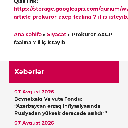
Qısa link:
https://storage.googleapis.com/qurium/
article-prokuror-axcp-fealina-7-il-is-isteyi
Ana səhifə
▸
Siyasət
▸
Prokuror AXCP
fəalına 7 il iş istəyib
Xəbərlər
07 Avqust 2026
Beynəlxalq Valyuta Fondu:
“Azərbaycan ərzaq inflyasiyasında
Rusiyadan yüksək dərəcədə asılıdır”
07 Avqust 2026