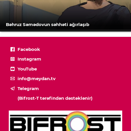
Bəhruz Səmədovun səhhəti ağırlaşıb
Facebook
Instagram
YouTube
info@meydan.tv
Telegram
(Bifrost-T tərəfindən dəstəklənir)