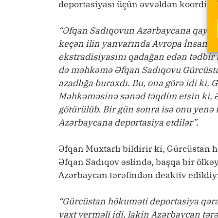
deportasiyası üçün əvvəldən koordina
“Əfqan Sadıqovun Azərbaycana qaytarı
keçən ilin yanvarında Avropa İnsan 
ekstradisiyasını qadağan edən tədbir t
də məhkəmə Əfqan Sadıqovu Gürcüstan
azadlığa buraxdı. Bu, ona görə idi ki, 
Məhkəməsinə sənəd təqdim etsin ki, Ə
götürülüb. Bir gün sonra isə onu yenə t
Azərbaycana deportasiya etdilər”.
Əfqan Muxtarlı bildirir ki, Gürcüstan
Əfqan Sadıqov əslində, başqa bir ölkə
Azərbaycan tərəfindən deaktiv edildi
“Gürcüstan hökuməti deportasiya qəra
vaxt verməli idi, lakin Azərbaycan tər