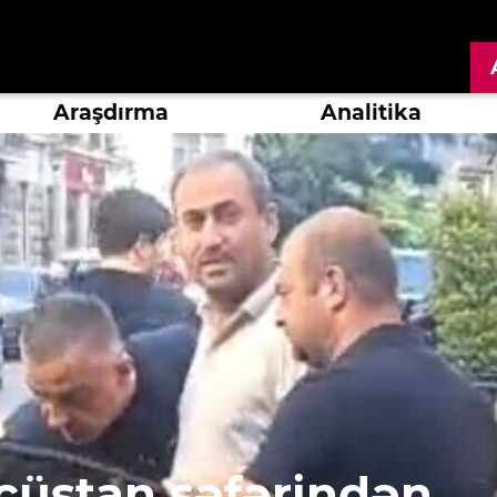
Araşdırma
Analitika
cüstan səfərindən