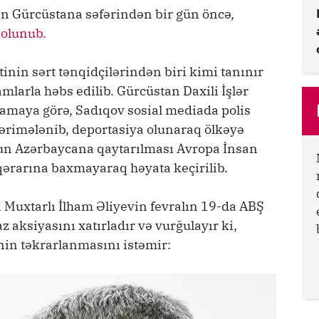
in Gürcüstana səfərindən bir gün öncə,
 olunub.
inin sərt tənqidçilərindən biri kimi tanınır
hamlarla həbs edilib. Gürcüstan Daxili İşlər
lamaya görə, Sadıqov sosial mediada polis
cərimələnib, deportasiya olunaraq ölkəyə
vun Azərbaycana qaytarılması Avropa İnsan
rarına baxmayaraq həyata keçirilib.
Muxtarlı İlham Əliyevin fevralın 19-da ABŞ
z aksiyasını xatırladır və vurğulayır ki,
in təkrarlanmasını istəmir: