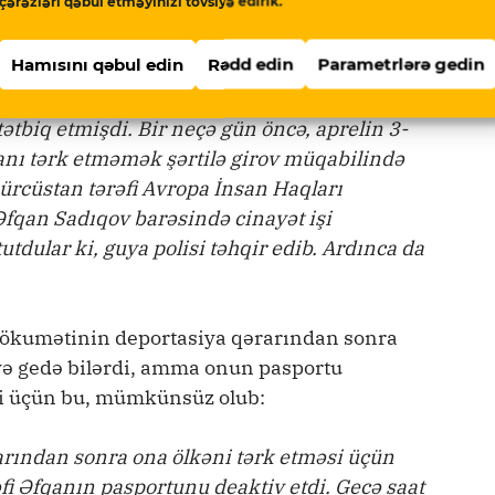
çərəzləri qəbul etməyinizi tövsiyə edirik.
siya olunub:
Hamısını qəbul edin
Rədd edin
Parametrlərə gedin
lması planlaşdırılmış ssenaridir. Çünki
Hüquqları Məhkəməsi onun Azərbaycana
ətbiq etmişdi. Bir neçə gün öncə, aprelin 3-
ı tərk etməmək şərtilə girov müqabilində
Gürcüstan tərəfi Avropa İnsan Haqları
fqan Sadıqov barəsində cinayət işi
utdular ki, guya polisi təhqir edib. Ardınca da
 hökumətinin deportasiya qərarından sonra
yə gedə bilərdi, amma onun pasportu
yi üçün bu, mümkünsüz olub:
rından sonra ona ölkəni tərk etməsi üçün
əfi Əfqanın pasportunu deaktiv etdi. Gecə saat