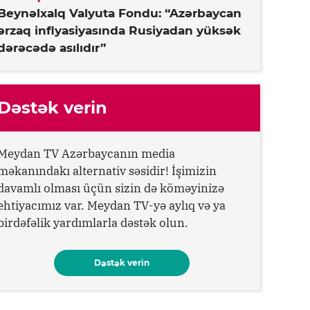
Beynəlxalq Valyuta Fondu: “Azərbaycan
ərzaq inflyasiyasında Rusiyadan yüksək
dərəcədə asılıdır”
Dəstək verin
Meydan TV Azərbaycanın media
məkanındakı alternativ səsidir! İşimizin
davamlı olması üçün sizin də köməyinizə
ehtiyacımız var. Meydan TV-yə aylıq və ya
birdəfəlik yardımlarla dəstək olun.
Dəstək verin