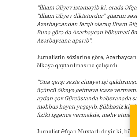
“İlham Əliyev istəməyib ki, orada Əfqa
“Ilham Əliyev diktatordur” şüarını səsl
Azərbaycandan fərqli olaraq İlham Əliy
Buna görə də Azərbaycan hökuməti önl
Azərbaycana aparıb”.
Jurnalistin sözlərinə görə, Azərbayc
ölkəyə qaytarılmasına çalışırdı.
“Ona qarşı saxta cinayət işi qaldırmış
üçüncü ölkəyə getməyə icazə verməmişd
aydan çox Gürcüstanda həbsxanada saxl
məhbus həyatı yaşayıb. Şübhəsiz ki, İ
fiziki işgəncə verməkdə, məhv etməkdə
Jurnalist Əfqan Muxtarlı deyir ki, büt