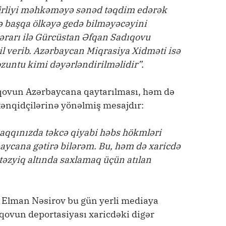
irliyi məhkəməyə sənəd təqdim edərək
ə başqa ölkəyə gedə bilməyəcəyini
rarı ilə Gürcüstan Əfqan Sadıqovu
l verib. Azərbaycan Miqrasiya Xidməti isə
ozuntu kimi dəyərləndirilməlidir”.
dıqovun Azərbaycana qaytarılması, həm də
tənqidçilərinə yönəlmiş mesajdır:
 haqqınızda təkcə qiyabi həbs hökmləri
aycana gətirə bilərəm. Bu, həm də xaricdə
 təzyiq altında saxlamaq üçün atılan
tı Elman Nəsirov bu gün yerli mediaya
qovun deportasiyası xaricdəki digər