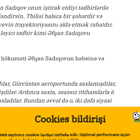
n Sadıqov onun iştirak etdiyi tədbirlərdə
əndirsin. Tbilisi balaca bir şəhərdir və
evin trayektoriyasını əldə etmək rahatdır.
əyici tədbir kimi Əfqan Sadıqovu
an hökuməti Əfqan Sadıqovun həbsinə və
dılar, Gürcüstan aeroportunda saxlamışdılar,
ilər. Ardınca saxta, əsassız ittihamlarla 6
adılar. Bundan əvvəl də o, iki dəfə siyasi
lham Əliyev öz tənqidçilərini həbs etməkdə,
Cookies bildirişi
 israrlıdır”
.
ün bunlar iki ölkədə Əfqan Sadıqovun
Veb saytımız cookie-lərdən istifadə edir. Optimal performans üçün