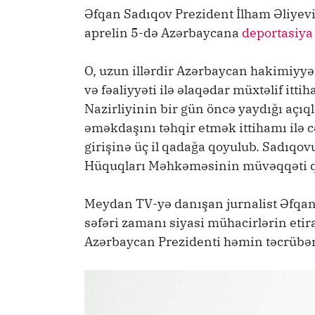
Əfqan Sadıqov Prezident İlham Əliyev
aprelin 5-də Azərbaycana
deportasiya
O, uzun illərdir Azərbaycan hakimiyyət
və fəaliyyəti ilə əlaqədar müxtəlif itti
Nazirliyinin bir gün öncə yaydığı açıq
əməkdaşını təhqir etmək ittihamı ilə 
girişinə üç il qadağa qoyulub. Sadıqo
Hüquqları Məhkəməsinin müvəqqəti qə
Meydan TV-yə danışan jurnalist Əfqan 
səfəri zamanı siyasi mühacirlərin etira
Azərbaycan Prezidenti həmin təcrübən