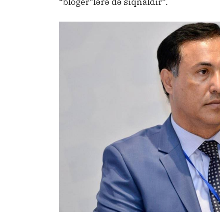
“bloger”lərə də siqnaldır”.