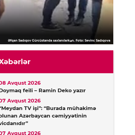
Əfqan Sadıqov Gürcüstanda saxlanılarkən. Foto: Sevinc Sadıqova
Xəbərlər
08 Avqust 2026
Doymaq feili – Ramin Deko yazır
07 Avqust 2026
“Meydan TV işi”: “Burada mühakimə
olunan Azərbaycan cəmiyyətinin
vicdanıdır”
07 Avqust 2026