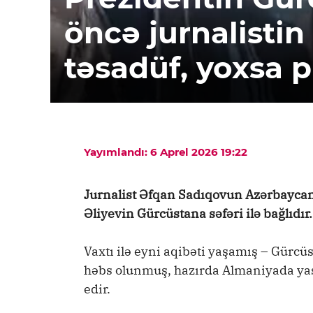
öncə jurnalistin
təsadüf, yoxsa 
Yayımlandı: 6 Aprel 2026 19:22
Jurnalist Əfqan Sadıqovun Azərbaycan
Əliyevin Gürcüstana səfəri ilə bağlıdır.
Vaxtı ilə eyni aqibəti yaşamış – Gürc
həbs olunmuş, hazırda Almaniyada yaş
edir.