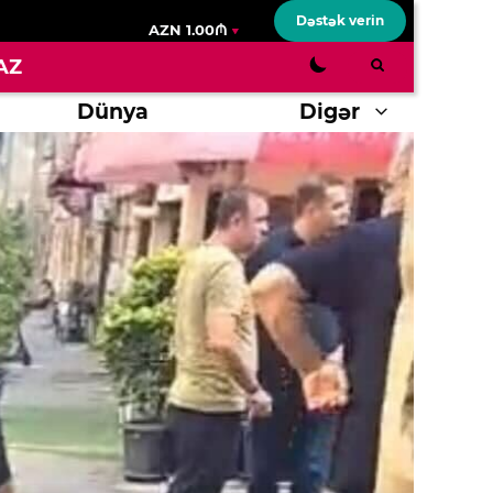
Dəstək verin
AZN 1.00₼
AZ
Dünya
Digər