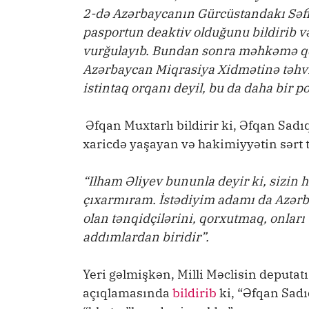
2-də Azərbaycanın Gürcüstandakı Səf
pasportun deaktiv olduğunu bildirib v
vurğulayıb. Bundan sonra məhkəmə qə
Azərbaycan Miqrasiya Xidmətinə təhvi
istintaq orqanı deyil, bu da daha bir p
Əfqan Muxtarlı bildirir ki, Əfqan Sa
xaricdə yaşayan və hakimiyyətin sərt 
“Ilham Əliyev bununla deyir ki, sizin
çıxarmıram. İstədiyim adamı da Azərb
olan tənqidçilərini, qorxutmaq, onları
addımlardan biridir”.
Yeri gəlmişkən, Milli Məclisin deputa
açıqlamasında
bildirib
ki, “Əfqan Sadı