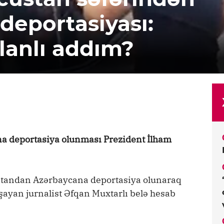
 deportasiyası:
planlı addım?
a deportasiya olunması Prezident İlham
üstandan Azərbaycana deportasiya olunaraq
ayan jurnalist Əfqan Muxtarlı belə hesab