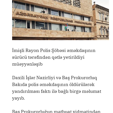
İmişli Rayon Polis Şöbəsi əməkdaşının
sürücü tərəfindən qətlə yetirildiyi
müəyyənləşib
Daxili İşlər Nazirliyi və Baş Prokurorluq
Bakıda polis əməkdaşının öldürülərək
yandırılması faktı ilə bağlı birgə məlumat
yayıb.
Baş Prokurorluğun mətbuat xidmətindən