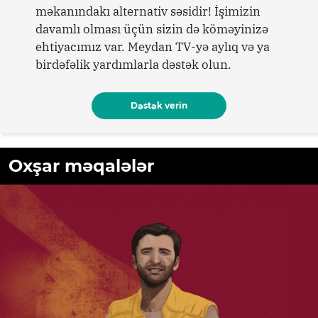
məkanındakı alternativ səsidir! İşimizin
davamlı olması üçün sizin də köməyinizə
ehtiyacımız var. Meydan TV-yə aylıq və ya
birdəfəlik yardımlarla dəstək olun.
Dəstək verin
Oxşar məqalələr