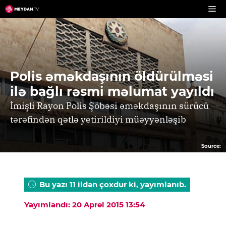
Skip
to
content
Polis əməkdaşının öldürülməsi
ilə bağlı rəsmi məlumat yayıldı
İmişli Rayon Polis Şöbəsi əməkdaşının sürücü
tərəfindən qətlə yetirildiyi müəyyənləşib
Source:
Bu yazı 11 ildən çoxdur ki, yayımlanıb.
Yayımlandı: 20 Aprel 2015 13:54