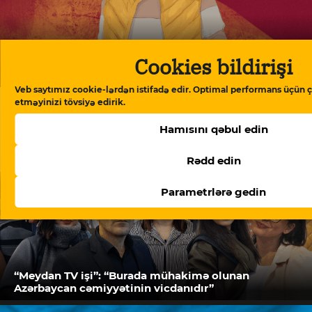
Cookies bildirişi
Doymaq feili – Ramin Deko yazır
Veb saytımız cookie-lərdən istifadə edir. Optimal performans üçün ç
etməyinizi tövsiyə edirik.
Hamısını qəbul edin
Rədd edin
Parametrlərə gedin
“Meydan TV işi”: “Burada mühakimə olunan
Azərbaycan cəmiyyətinin vicdanıdır”