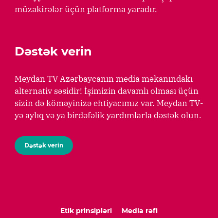
müzakirələr üçün platforma yaradır.
Dəstək verin
Meydan TV Azərbaycanın media məkanındakı
alternativ səsidir! İşimizin davamlı olması üçün
sizin də köməyinizə ehtiyacımız var. Meydan TV-
yə aylıq və ya birdəfəlik yardımlarla dəstək olun.
Dəstək verin
Etik prinsipləri
Media rəfi