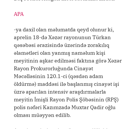
APA
-ya daxil olan məlumatda qeyd olunur ki,
aprelin 18-də Xəzər rayonunun Türkan
qəsəbəsi ərazisində üzərində zorakılıq
əlamətləri olan yanmış naməlum kişi
meyitinin aşkar edilməsi faktına görə Xəzər
Rayon Prokurorluğunda Cinayət
Məcəlləsinin 120.1-ci (qəsdən adam
öldürmə) maddəsi ilə başlanmış cinayət işi
üzrə aparılan intensiv araşdırmalarla
meyitin İmişli Rayon Polis Şöbəsinin (RPŞ)
polis nəfəri Kazımzadə Muxtar Qadir oğlu
olması müəyyən edilib.