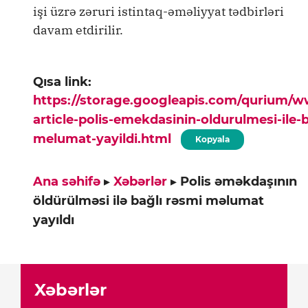
işi üzrə zəruri istintaq-əməliyyat tədbirləri
davam etdirilir.
Qısa link:
https://storage.googleapis.com/qurium/
article-polis-emekdasinin-oldurulmesi-ile-
melumat-yayildi.html
Kopyala
Ana səhifə
▸
Xəbərlər
▸
Polis əməkdaşının
öldürülməsi ilə bağlı rəsmi məlumat
yayıldı
Xəbərlər