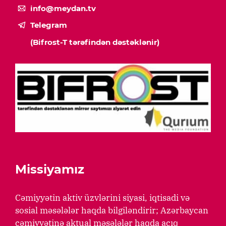
info@meydan.tv
Telegram
(Bifrost-T tərəfindən dəstəklənir)
Missiyamız
Cəmiyyətin aktiv üzvlərini siyasi, iqtisadi və
sosial məsələlər haqda bilgiləndirir; Azərbaycan
cəmiyyətinə aktual məsələlər haqda açıq