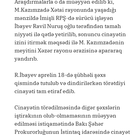
Araşdırmalarla o da müəyyən edilib ki,
M.Kazımzadə Xətai rayonunda yaşadığı
mənzildə İmişli RPŞ-də sürücü işləyən
İbayev Ravil Nuruş oğlu tərəfindən tamah
niyyəti ilə qətlə yetirilib, sonuncu cinayətin
izini itirmək məqsədi ilə M. Kazımzadənin
meyitini Xəzər rayonu ərazisinə apararaq
yandırıb.
R.İbayev aprelin 18-də şübhəli şəxs
qismində tutulub və dindirilərkən törətdiyi
cinayəti tam etiraf edib.
Cinayətin törədilməsində digər şəxslərin
iştirakının olub-olmamasının müəyyən
edilməsi istiqamətində Bakı Şəhər
Prokurorluğunun İstintaq idarəsində cinayət