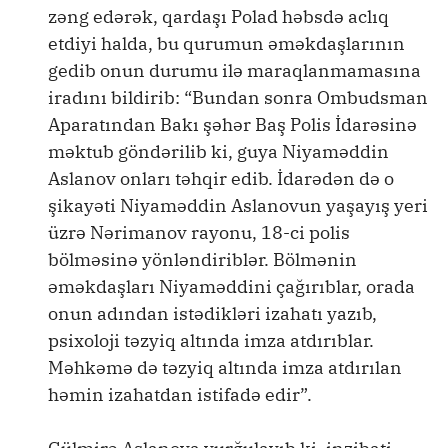
zəng edərək, qardaşı Polad həbsdə aclıq
etdiyi halda, bu qurumun əməkdaşlarının
gedib onun durumu ilə maraqlanmamasına
iradını bildirib: “Bundan sonra Ombudsman
Aparatından Bakı şəhər Baş Polis İdarəsinə
məktub göndərilib ki, guya Niyaməddin
Aslanov onları təhqir edib. İdarədən də o
şikayəti Niyaməddin Aslanovun yaşayış yeri
üzrə Nərimanov rayonu, 18-ci polis
bölməsinə yönləndiriblər. Bölmənin
əməkdaşları Niyaməddini çağırıblar, orada
onun adından istədikləri izahatı yazıb,
psixoloji təzyiq altında imza atdırıblar.
Məhkəmə də təzyiq altında imza atdırılan
həmin izahatdan istifadə edir”.