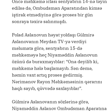
Öncə məhkəmə iclası sentyabrın 14-nə təyin
edilsə də, Ombudsman Aparatından kimsə
iştirak etmədiyinə görə proses bir gün
sonraya təxirə salınmışdı.
Polad Aslanovun həyat yoldaşı Gülmirə
Aslanovanın Meydan TV-yə verdiyi
məlumata görə, sentyabrın 15-də
məhkəməyə heç Niyaməddin Aslanovun
özünü də buraxmayıblar: “Ona deyilib ki,
məhkəmə hələ başlamayıb. Sən demə,
həmin vaxt artıq proses gedirmiş.
Nərimanov Rayon Məhkəməsinin qərarını
haqlı sayıb, qüvvədə saxlayıblar”.
Gülmirə Aslanovanın sözlərinə görə,
Niyaməddin Aslanov Ombudsman Aparatına