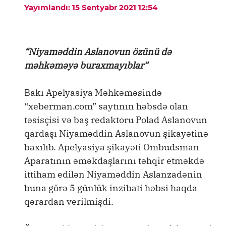
Yayımlandı: 15 Sentyabr 2021 12:54
“Niyaməddin Aslanovun özünü də
məhkəməyə buraxmayıblar”
Bakı Apelyasiya Məhkəməsində
“xeberman.com” saytının həbsdə olan
təsisçisi və baş redaktoru Polad Aslanovun
qardaşı Niyaməddin Aslanovun şikayətinə
baxılıb. Apelyasiya şikayəti Ombudsman
Aparatının əməkdaşlarını təhqir etməkdə
ittiham edilən Niyaməddin Aslanzadənin
buna görə 5 günlük inzibati həbsi haqda
qərardan verilmişdi.