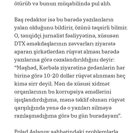
ötürüb və bunun müqabilində pul alıb.
Baş redaktor isə bu barədə yazılanların
yalan olduğunu bildirir, özünü təqsirli bilmir.
O, tənqidçi jurnalist fəaliyyətinə, xüsusən
DTX əməkdaşlarının zəvvarları ziyarətə
aparan şirkətlərdən rüşvət alması barədə
yazılarına görə cəzalandırıldığını deyir:
“Məşhəd, Kərbəla ziyarətinə gedənlərin hər
birinə görə 10-20 dollar rüşvət alınması heç
kimə sirr deyil. Mən də xüsusi xidmət
orqanlarının bu korrupsiya əməllərini
işıqlandırdığıma, mənə təklif olunan rüşvət
qarşılığında yenə də o yazıları silməyə
razılaşmadığıma görə bu gün buradayam”.
Polad Aslanov səhhətindəki problemlərlə