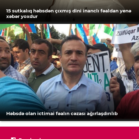
15 sutkalıq həbsdən çıxmış dini inanclı fəaldan yenə
xəbər yoxdur
Həbsdə olan ictimai fəalın cəzası ağırlaşdırılıb