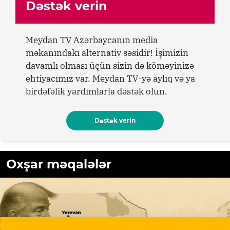
Dəstək verin
Meydan TV Azərbaycanın media
məkanındakı alternativ səsidir! İşimizin
davamlı olması üçün sizin də köməyinizə
ehtiyacımız var. Meydan TV-yə aylıq və ya
birdəfəlik yardımlarla dəstək olun.
Dəstək verin
Oxşar məqalələr