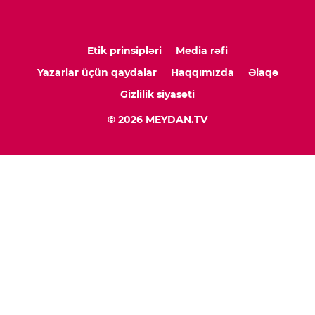
Etik prinsipləri
Media rəfi
Yazarlar üçün qaydalar
Haqqımızda
Əlaqə
Gizlilik siyasəti
© 2026 MEYDAN.TV