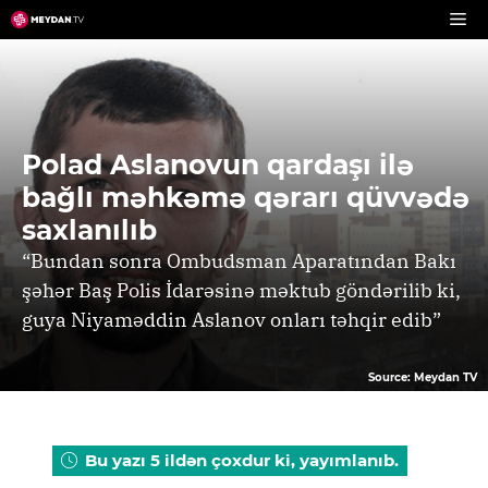
Skip
to
content
Polad Aslanovun qardaşı ilə
bağlı məhkəmə qərarı qüvvədə
saxlanılıb
“Bundan sonra Ombudsman Aparatından Bakı
şəhər Baş Polis İdarəsinə məktub göndərilib ki,
guya Niyaməddin Aslanov onları təhqir edib”
Source: Meydan TV
Bu yazı 5 ildən çoxdur ki, yayımlanıb.