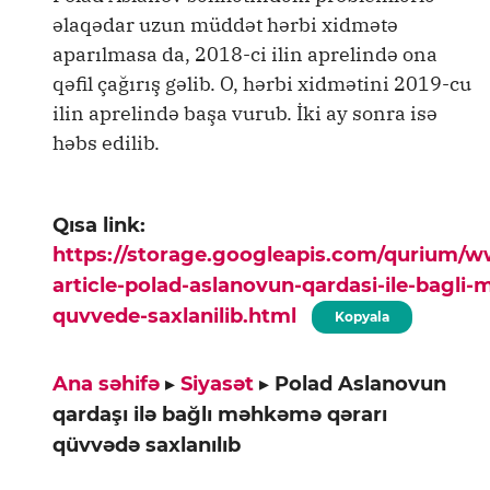
əlaqədar uzun müddət hərbi xidmətə
aparılmasa da, 2018-ci ilin aprelində ona
qəfil çağırış gəlib. O, hərbi xidmətini 2019-cu
ilin aprelində başa vurub. İki ay sonra isə
həbs edilib.
Qısa link:
https://storage.googleapis.com/qurium/
article-polad-aslanovun-qardasi-ile-bagli
quvvede-saxlanilib.html
Kopyala
Ana səhifə
▸
Siyasət
▸
Polad Aslanovun
qardaşı ilə bağlı məhkəmə qərarı
qüvvədə saxlanılıb