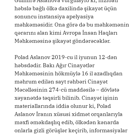
Gülmirə Aslanova vurğulayıb ki, inzibati
həbslə bağlı ölkə daxilində şikayət üçün
sonuncu instansiya apelyasiya
məhkəməsidir. Ona görə də bu məhkəmənin
qərarını alan kimi Avropa İnsan Haqları
Məhkəməsinə şikayət göndərəcəklər.
Polad Aslanov 2019-cu il iyunun 12-dən
həbsdədir. Bakı Ağır Cinayətlər
Məhkəməsinin hökmüylə 16 il azadlıqdan
məhrum edilən sayt rəhbəri Cinayət
Məcəlləsinin 274-cü maddəsilə – dövlətə
xəyanətdə təqsirli bilinib. Cinayət işinin
materiallarında iddia olunur ki, Polad
Aslanov İranın xüsusi xidmət orqanlarıyla
məxfi əməkdaşlıq edib, ölkədən kənarda
onlarla gizli görüşlər keçirib, informasiyalar