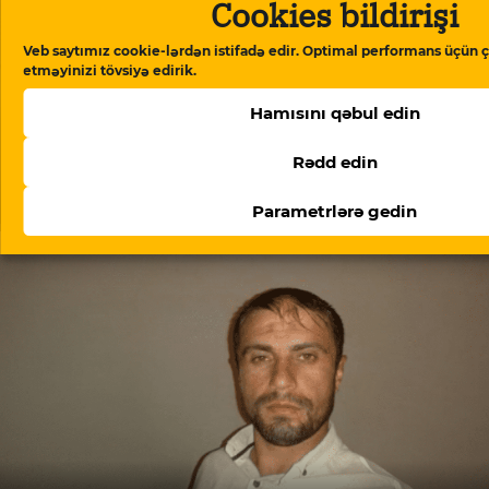
Cookies bildirişi
Veb saytımız cookie-lərdən istifadə edir. Optimal performans üçün ç
etməyinizi tövsiyə edirik.
Hamısını qəbul edin
Rədd edin
ABŞ-nin TRIPP+ fondunun rəhbəri Ermənistanda
danışıqlar aparır: müzakirələrin detalları
Parametrlərə gedin