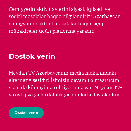
Cəmiyyətin aktiv üzvlərini siyasi, iqtisadi və
sosial məsələlər haqda bilgiləndirir; Azərbaycan
cəmiyyətinə aktual məsələlər haqda açıq
müzakirələr üçün platforma yaradır.
Dəstək verin
Meydan TV Azərbaycanın media məkanındakı
alternativ səsidir! İşimizin davamlı olması üçün
sizin də köməyinizə ehtiyacımız var. Meydan TV-
yə aylıq və ya birdəfəlik yardımlarla dəstək olun.
Dəstək verin