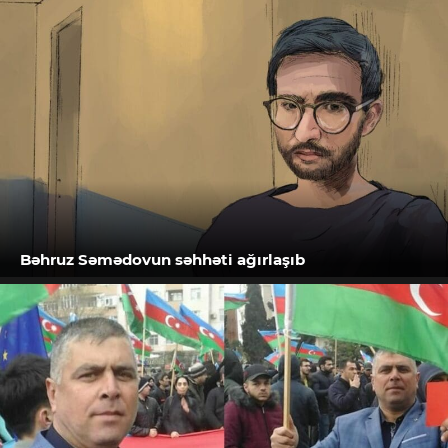
Bəhruz Səmədovun səhhəti ağırlaşıb