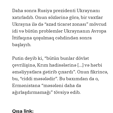
Daha sonra Rusiya prezidenti Ukraynanı
xatırladıb. Onun sözlərinə görə, bir vaxtlar
Ukrayna ilə də “azad ticarət zonası” mövcud
idi və bütün problemlər Ukraynanın Avropa
İttifaqına qoşulmaq cəhdindən sonra
başlayıb.
Putin deyib ki, “bütün bunlar dövlət
çevrilişinə, Krım hadisələrinə […] və hərbi
əməliyyatlara gətirib çıxardı”. Onun fikrincə,
bu, “ciddi məsələdir”. Bu baxımdan da o,
Ermənistana “məsələni daha da
ağırlaşdırmamağı” tövsiyə edib.
Qısa link: