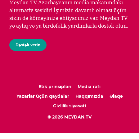
Meydan TV Azərbaycanın media məkanındakı
alternativ səsidir! İşimizin davamlı olması üçün
sizin də köməyinizə ehtiyacımız var. Meydan TV-
yə aylıq və ya birdəfəlik yardımlarla dəstək olun.
Dəstək verin
Etik prinsipləri
Media rəfi
Yazarlar üçün qaydalar
Haqqımızda
Əlaqə
Gizlilik siyasəti
© 2026 MEYDAN.TV