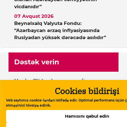
vicdanıdır”
07 Avqust 2026
Beynəlxalq Valyuta Fondu:
“Azərbaycan ərzaq inflyasiyasında
Rusiyadan yüksək dərəcədə asılıdır”
Dəstək verin
Meydan TV Azərbaycanın media
məkanındakı alternativ səsidir! İşimizin
Cookies bildirişi
davamlı olması üçün sizin də köməyinizə
Veb saytımız cookie-lərdən istifadə edir. Optimal performans üçün ç
ehtiyacımız var. Meydan TV-yə aylıq və ya
etməyinizi tövsiyə edirik.
birdəfəlik yardımlarla dəstək olun.
Hamısını qəbul edin
Dəstək verin