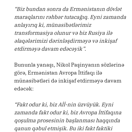
“Biz bundan sonra da Ermənistanın dövlət
maraqlarını rəhbər tutacağıq. Eyni zamanda
anlayırıq ki, münasibətlərimiz
transformasiya olunur və biz Rusiya ilə
əlaqələrimizi dərinləşdirməyə və inkişaf
etdirməyə davam edəcəyik”.
Bununla yanaşı, Nikol Paşinyanın sözlərinə
görə, Ermənistan Avropa İttifaqı ilə
münasibətləri də inkişaf etdirməyə davam
edəcək:
“Fakt odur ki, biz Aİİ-nin üzvüyük. Eyni
zamanda fakt odur ki, biz Avropa İttifaqına
qoşulma prosesinin başlanması haqqında
qanun qəbul etmişik. Bu iki fakt faktiki