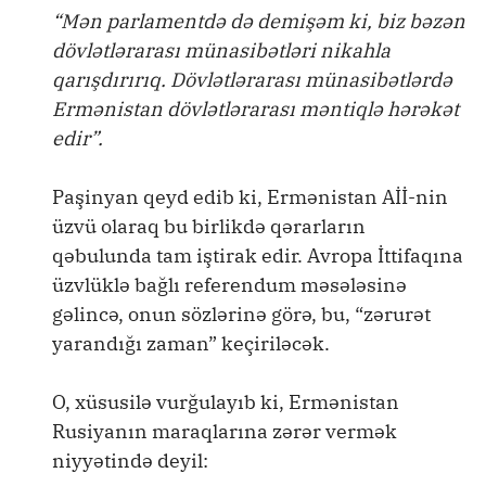
“Mən parlamentdə də demişəm ki, biz bəzən
dövlətlərarası münasibətləri nikahla
qarışdırırıq. Dövlətlərarası münasibətlərdə
Ermənistan dövlətlərarası məntiqlə hərəkət
edir”.
Paşinyan qeyd edib ki, Ermənistan Aİİ-nin
üzvü olaraq bu birlikdə qərarların
qəbulunda tam iştirak edir. Avropa İttifaqına
üzvlüklə bağlı referendum məsələsinə
gəlincə, onun sözlərinə görə, bu, “zərurət
yarandığı zaman” keçiriləcək.
O, xüsusilə vurğulayıb ki, Ermənistan
Rusiyanın maraqlarına zərər vermək
niyyətində deyil: