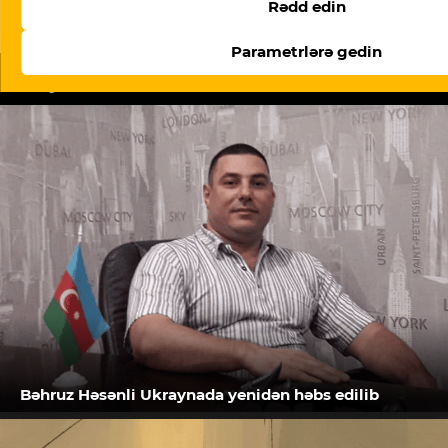
Rədd edin
Parametrlərə gedin
Oxşar məqalələr
Bəhruz Həsənli Ukraynada yenidən həbs edilib