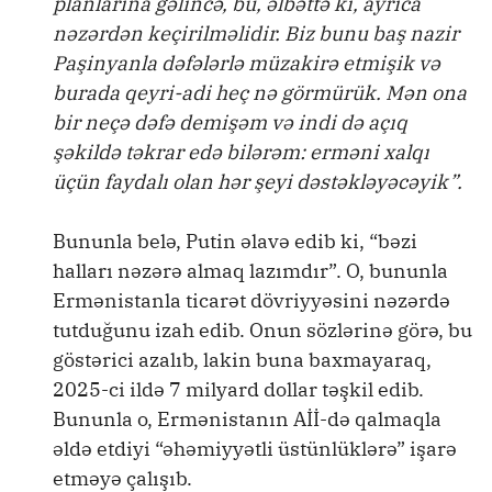
planlarına gəlincə, bu, əlbəttə ki, ayrıca
nəzərdən keçirilməlidir. Biz bunu baş nazir
Paşinyanla dəfələrlə müzakirə etmişik və
burada qeyri-adi heç nə görmürük. Mən ona
bir neçə dəfə demişəm və indi də açıq
şəkildə təkrar edə bilərəm: erməni xalqı
üçün faydalı olan hər şeyi dəstəkləyəcəyik”.
Bununla belə, Putin əlavə edib ki, “bəzi
halları nəzərə almaq lazımdır”. O, bununla
Ermənistanla ticarət dövriyyəsini nəzərdə
tutduğunu izah edib. Onun sözlərinə görə, bu
göstərici azalıb, lakin buna baxmayaraq,
2025-ci ildə 7 milyard dollar təşkil edib.
Bununla o, Ermənistanın Aİİ-də qalmaqla
əldə etdiyi “əhəmiyyətli üstünlüklərə” işarə
etməyə çalışıb.