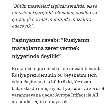
“Bütün məsələləri işgüzar şəraitdə, əlavə
emosional gərginlik olmadan, dostluq və
qarşılıqlı hörmət mühitində müzakirə
edəcəyik”.
Paşinyanın cavabı: “Rusiyanın
maraqlarına zərər vermək
niyyətində deyilik”
Ermənistan jurnalistlərinə müsahibəsində
Rusiya prezidentinin bu bəyanatını şərh
edən Paşinyan isə bildirib ki, Yerevan
balanslaşdırılmış siyasət yürüdür və zərurət
yaranmayana qədər Avropa İttifaqı ilə Aİİ
arasında seçim etməyəcək.