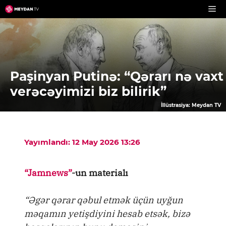
Skip
to
content
Paşinyan Putinə: “Qərarı nə vaxt
verəcəyimizi biz bilirik”
İllüstrasiya: Meydan TV
Yayımlandı: 12 May 2026 13:26
“Jamnews”
-un materialı
“Əgər qərar qəbul etmək üçün uyğun
məqamın yetişdiyini hesab etsək, bizə