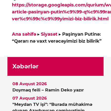
https://storage.googleapis.com/qurium/
article-pasinyan-putin%c9%99-q%c9%99ra
ver%c9%99c%c9%99yimizi-biz-bilirik.html
Ana səhifə
▸
Siyasət
▸
Paşinyan Putinə:
“Qərarı nə vaxt verəcəyimizi biz bilirik”
Xəbərlər
08 Avqust 2026
Doymaq feili – Ramin Deko yazır
07 Avqust 2026
“Meydan TV işi”: “Burada mühakimə
olunan Azərbaycan cəmiyyətinin