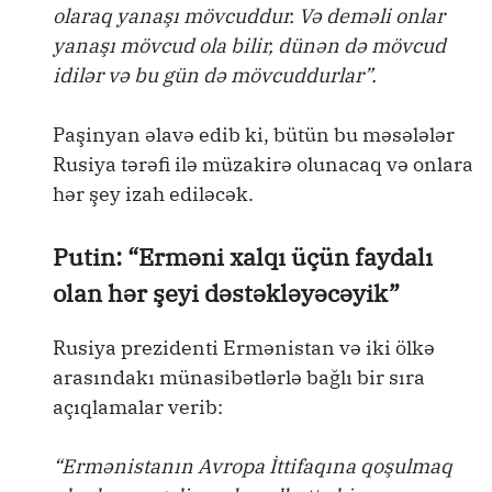
olaraq yanaşı mövcuddur. Və deməli onlar
yanaşı mövcud ola bilir, dünən də mövcud
idilər və bu gün də mövcuddurlar”.
Paşinyan əlavə edib ki, bütün bu məsələlər
Rusiya tərəfi ilə müzakirə olunacaq və onlara
hər şey izah ediləcək.
Putin: “Erməni xalqı üçün faydalı
olan hər şeyi dəstəkləyəcəyik”
Rusiya prezidenti Ermənistan və iki ölkə
arasındakı münasibətlərlə bağlı bir sıra
açıqlamalar verib:
“Ermənistanın Avropa İttifaqına qoşulmaq