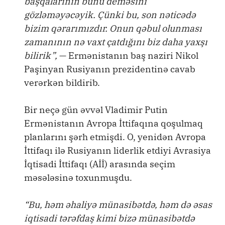
başqalarının bunu deməsini
gözləməyəcəyik. Çünki bu, son nəticədə
bizim qərarımızdır. Onun qəbul olunması
zamanının nə vaxt çatdığını biz daha yaxşı
bilirik”,
— Ermənistanın baş naziri Nikol
Paşinyan Rusiyanın prezidentinə cavab
verərkən bildirib.
Bir neçə gün əvvəl Vladimir Putin
Ermənistanın Avropa İttifaqına qoşulmaq
planlarını şərh etmişdi. O, yenidən Avropa
İttifaqı ilə Rusiyanın liderlik etdiyi Avrasiya
İqtisadi İttifaqı (Aİİ) arasında seçim
məsələsinə toxunmuşdu.
“Bu, həm əhaliyə münasibətdə, həm də əsas
iqtisadi tərəfdaş kimi bizə münasibətdə