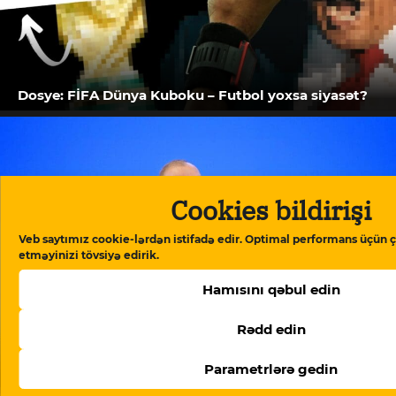
Dosye: FİFA Dünya Kuboku – Futbol yoxsa siyasət?
Cookies bildirişi
Veb saytımız cookie-lərdən istifadə edir. Optimal performans üçün ç
etməyinizi tövsiyə edirik.
Hamısını qəbul edin
Rədd edin
İlham Əliyev: “Azərbaycan tam olaraq Avropa
Parametrlərə gedin
Şurasından çıxmağı gözdən keçirir”