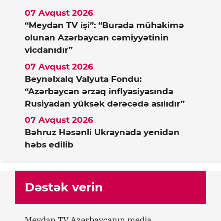
07 Avqust 2026
“Meydan TV işi”: “Burada mühakimə
olunan Azərbaycan cəmiyyətinin
vicdanıdır”
07 Avqust 2026
Beynəlxalq Valyuta Fondu:
“Azərbaycan ərzaq inflyasiyasında
Rusiyadan yüksək dərəcədə asılıdır”
07 Avqust 2026
Bəhruz Həsənli Ukraynada yenidən
həbs edilib
Dəstək verin
Meydan TV Azərbaycanın media