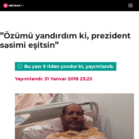
Skip
to
content
”Özümü yandırdım ki, prezident
səsimi eşitsin”
Bu yazı 9 ildən çoxdur ki, yayımlanıb.
Yayımlandı: 31 Yanvar 2018 23:23