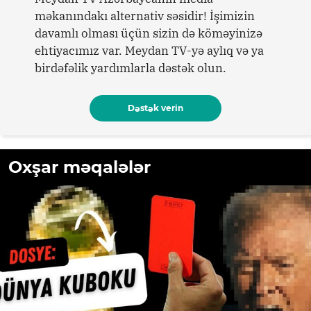
məkanındakı alternativ səsidir! İşimizin
davamlı olması üçün sizin də köməyinizə
ehtiyacımız var. Meydan TV-yə aylıq və ya
birdəfəlik yardımlarla dəstək olun.
Dəstək verin
Oxşar məqalələr