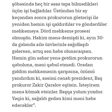
şöbəsində heç bir əsas tapa bilmədikləri
üçün işi bağladılar. Üstündən bir ay
keçəndən sonra prokurorun göstərişi ilə
yenidən həmin işi qaldırdılar və göndərdilər
məhkəməyə. Dörd məhkəmə prosesi
olmuşdu. Hakim mənə demişdi ki, ayın 30-
da gələndə ailə üzvlərinlə sağollaşıb
gələrsən, artıq sən həbs olunacaqsan.
Həmin gün səhər yenə getdim prokurorun
qəbuluna, məni qəbul etmədi. Oradan
gəldim məhkəmənin qarşısına, özümü
yandırdım ki, səsimi cənab prezident, Baş
prokuror Zakir Qaralov eşitsin. İstəyirəm
mənə kömək etsinlər. Başqa yolum yoxdur.
Yəqin ki, sağalıb gedən kimi məni həbs
edəcəklər”.