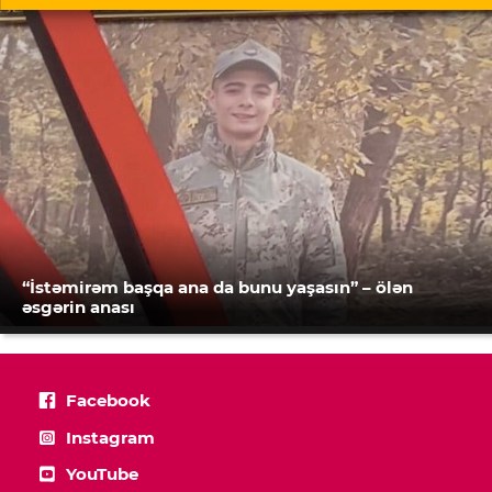
“İstəmirəm başqa ana da bunu yaşasın” – ölən
əsgərin anası
Facebook
Instagram
YouTube