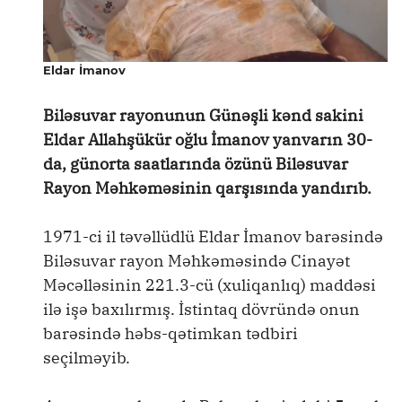
Eldar İmanov
Biləsuvar rayonunun Günəşli kənd sakini
Eldar Allahşükür oğlu İmanov yanvarın 30-
da, günorta saatlarında özünü Biləsuvar
Rayon Məhkəməsinin qarşısında yandırıb.
1971-ci il təvəllüdlü Eldar İmanov barəsində
Biləsuvar rayon Məhkəməsində Cinayət
Məcəlləsinin 221.3-cü (xuliqanlıq) maddəsi
ilə işə baxılırmış. İstintaq dövründə onun
barəsində həbs-qətimkan tədbiri
seçilməyib.