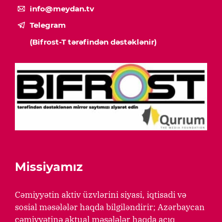
info@meydan.tv
Telegram
(Bifrost-T tərəfindən dəstəklənir)
Missiyamız
Cəmiyyətin aktiv üzvlərini siyasi, iqtisadi və
sosial məsələlər haqda bilgiləndirir; Azərbaycan
cəmiyyətinə aktual məsələlər haqda açıq