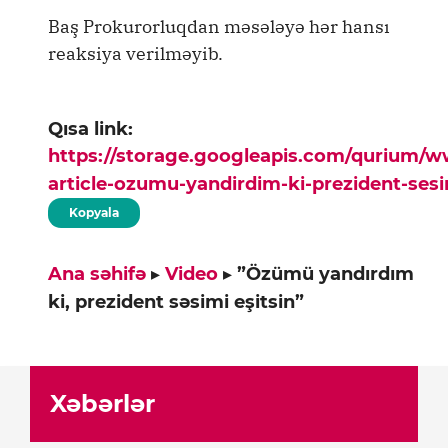
Baş Prokurorluqdan məsələyə hər hansı
reaksiya verilməyib.
Qısa link:
https://storage.googleapis.com/qurium/
article-ozumu-yandirdim-ki-prezident-sesi
Kopyala
Ana səhifə
▸
Video
▸
”Özümü yandırdım
ki, prezident səsimi eşitsin”
Xəbərlər