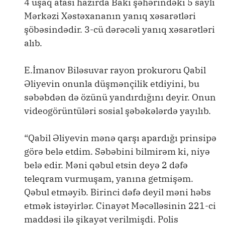
4 uşaq atası hazırda Bakı şəhərindəki 5 saylı
Mərkəzi Xəstəxananın yanıq xəsarətləri
şöbəsindədir. 3-cü dərəcəli yanıq xəsarətləri
alıb.
E.İmanov Biləsuvar rayon prokuroru Qabil
Əliyevin onunla düşmənçilik etdiyini, bu
səbəbdən də özünü yandırdığını deyir. Onun
videogörüntüləri sosial şəbəkələrdə yayılıb.
“Qabil Əliyevin mənə qarşı apardığı prinsipə
görə belə etdim. Səbəbini bilmirəm ki, niyə
belə edir. Məni qəbul etsin deyə 2 dəfə
teleqram vurmuşam, yanına getmişəm.
Qəbul etməyib. Birinci dəfə deyil məni həbs
etmək istəyirlər. Cinayət Məcəlləsinin 221-ci
maddəsi ilə şikayət verilmişdi. Polis