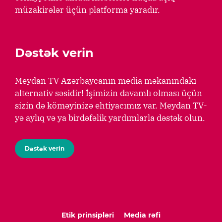
müzakirələr üçün platforma yaradır.
Dəstək verin
Meydan TV Azərbaycanın media məkanındakı
alternativ səsidir! İşimizin davamlı olması üçün
sizin də köməyinizə ehtiyacımız var. Meydan TV-
yə aylıq və ya birdəfəlik yardımlarla dəstək olun.
Dəstək verin
Etik prinsipləri
Media rəfi