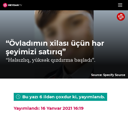
Skip
to
content
“Övladımın xilası üçün hər
şeyimizi satırıq”
“Halsızlıq, yüksək qızdırma başladı”.
Source: Specify Source
Bu yazı 6 ildən çoxdur ki, yayımlanıb.
Yayımlandı: 16 Yanvar 2021 16:19