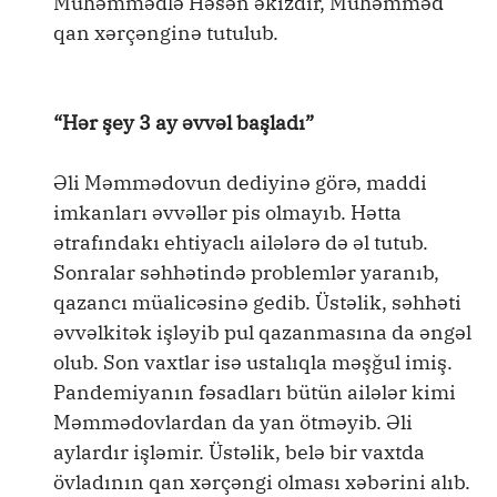
Muhəmmədlə Həsən əkizdir, Muhəmməd
qan xərçənginə tutulub.
“Hər şey 3 ay əvvəl başladı”
Əli Məmmədovun dediyinə görə, maddi
imkanları əvvəllər pis olmayıb. Hətta
ətrafındakı ehtiyaclı ailələrə də əl tutub.
Sonralar səhhətində problemlər yaranıb,
qazancı müalicəsinə gedib. Üstəlik, səhhəti
əvvəlkitək işləyib pul qazanmasına da əngəl
olub. Son vaxtlar isə ustalıqla məşğul imiş.
Pandemiyanın fəsadları bütün ailələr kimi
Məmmədovlardan da yan ötməyib. Əli
aylardır işləmir. Üstəlik, belə bir vaxtda
övladının qan xərçəngi olması xəbərini alıb.