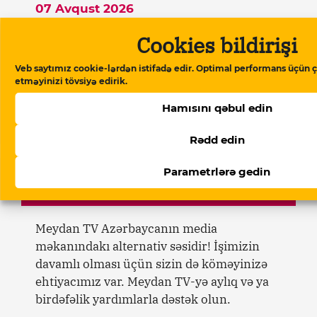
07 Avqust 2026
Beynəlxalq Valyuta Fondu:
Cookies bildirişi
“Azərbaycan ərzaq inflyasiyasında
Rusiyadan yüksək dərəcədə asılıdır”
Veb saytımız cookie-lərdən istifadə edir. Optimal performans üçün ç
etməyinizi tövsiyə edirik.
07 Avqust 2026
Bəhruz Həsənli Ukraynada yenidən
Hamısını qəbul edin
həbs edilib
Rədd edin
Parametrlərə gedin
Dəstək verin
Meydan TV Azərbaycanın media
məkanındakı alternativ səsidir! İşimizin
davamlı olması üçün sizin də köməyinizə
ehtiyacımız var. Meydan TV-yə aylıq və ya
birdəfəlik yardımlarla dəstək olun.