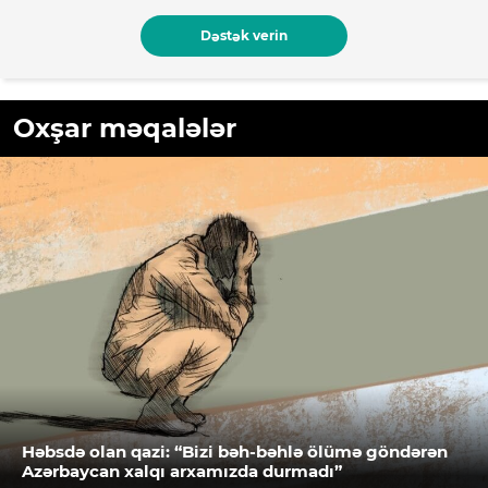
Dəstək verin
Oxşar məqalələr
Həbsdə olan qazi: “Bizi bəh-bəhlə ölümə göndərən
Azərbaycan xalqı arxamızda durmadı”