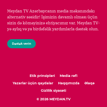
Meydan TV Azərbaycanın media məkanındakı
alternativ səsidir! İşimizin davamlı olması üçün
sizin də köməyinizə ehtiyacımız var. Meydan TV-
yə aylıq və ya birdəfəlik yardımlarla dəstək olun.
Dəstək verin
Etik prinsipləri
Media rəfi
Yazarlar üçün qaydalar
Haqqımızda
Əlaqə
Gizlilik siyasəti
© 2026 MEYDAN.TV