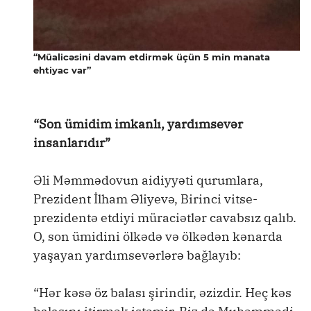
“Müalicəsini davam etdirmək üçün 5 min manata
ehtiyac var”
“Son ümidim imkanlı, yardımsevər
insanlarıdır”
Əli Məmmədovun aidiyyəti qurumlara,
Prezident İlham Əliyevə, Birinci vitse-
prezidentə etdiyi müraciətlər cavabsız qalıb.
O, son ümidini ölkədə və ölkədən kənarda
yaşayan yardımsevərlərə bağlayıb:
“Hər kəsə öz balası şirindir, əzizdir. Heç kəs