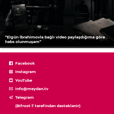
“Elgün İbrahimovla bağlı video paylaşdığıma görə
həbs olunmuşam”
Facebook
Instagram
YouTube
info@meydan.tv
Telegram
(Bifrost-T tərəfindən dəstəklənir)