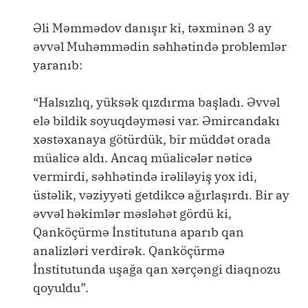
Əli Məmmədov danışır ki, təxminən 3 ay
əvvəl Muhəmmədin səhhətində problemlər
yaranıb:
“Halsızlıq, yüksək qızdırma başladı. Əvvəl
elə bildik soyuqdəyməsi var. Əmircandakı
xəstəxanaya götürdük, bir müddət orada
müalicə aldı. Ancaq müalicələr nəticə
vermirdi, səhhətində irəliləyiş yox idi,
üstəlik, vəziyyəti getdikcə ağırlaşırdı. Bir ay
əvvəl həkimlər məsləhət gördü ki,
Qanköçürmə İnstitutuna aparıb qan
analizləri verdirək. Qanköçürmə
İnstitutunda uşağa qan xərçəngi diaqnozu
qoyuldu”.