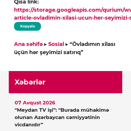
Qısa link:
https://storage.googleapis.com/qurium/
article-ovladimin-xilasi-ucun-her-seyimizi-
Kopyala
Ana səhifə
▸
Sosial
▸
“Övladımın xilası
üçün hər şeyimizi satırıq”
Xəbərlər
07 Avqust 2026
“Meydan TV işi”: “Burada mühakimə
olunan Azərbaycan cəmiyyətinin
vicdanıdır”