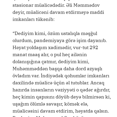
stasionar müalicədədir. Əli Məmmədov
deyir, müalicəni davam etdirməyə maddi
imkanları tükənib:
“Dediyim kimi, özüm ustalıqla məşğul
olurdum, pandemiyaya görə işim dayanıb.
Həyat yoldaşım xadimədir, vur-tut 292
manat maaş alır, o pul heç ailənin
dolanışığına çatmır, dediyim kimi,
Muhəmməddən başqa daha dord azyaşlı
övladım var. İndiyədək qohumlar imkanları
daxilində müalicə üçün əl tutublar. Ancaq
hazırda insanların vəziyyəti o qədər ağırdır,
heç kimin qapısını döyüb deyə bilmirsən ki,
uşağım ölümlə savaşır, kömək elə,
müalicəsini davam etdirim, həyatda qalsın.