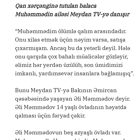
Qan xərçənginə tutulan balaca
Muhəmmədin ailəsi Meydan TV-yə danışır
“Muhəmmədim ölümlə qalım arasındadır.
Onu xilas etmək üçün nəyim varsa, satışa
çıxarmışam. Ancaq bu da yetərli deyil. Hələ
onu qarşıda çox bahalı müalicələr gözləyir,
əlimiz hər yerdən üzülüb, son ümidimizi
imkanlı, yardımsevər insanlara bağlamışıq”.
Bunu Meydan TV-yə Bakının Əmircan
qəsəbəsində yaşayan Əli Məmmədov deyir.
Əli Məmmədov 14 yaşlı övladının həyatda
qalması üçün fəryad çəkir.
Əli Məmmədovun beş azyaşlı övladı var.