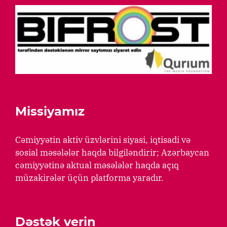
Missiyamız
Cəmiyyətin aktiv üzvlərini siyasi, iqtisadi və
sosial məsələlər haqda bilgiləndirir; Azərbaycan
cəmiyyətinə aktual məsələlər haqda açıq
müzakirələr üçün platforma yaradır.
Dəstək verin