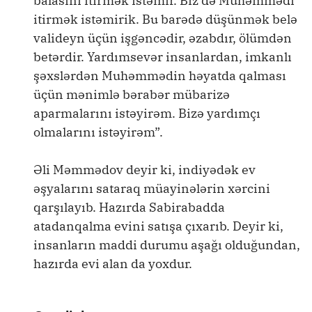
balasını itirmək istəmir. Biz də Muhəmmədi
itirmək istəmirik. Bu barədə düşünmək belə
valideyn üçün işgəncədir, əzabdır, ölümdən
betərdir. Yardımsevər insanlardan, imkanlı
şəxslərdən Muhəmmədin həyatda qalması
üçün mənimlə bərabər mübarizə
aparmalarını istəyirəm. Bizə yardımçı
olmalarını istəyirəm”.
Əli Məmmədov deyir ki, indiyədək ev
əşyalarını sataraq müayinələrin xərcini
qarşılayıb. Hazırda Sabirabadda
atadanqalma evini satışa çıxarıb. Deyir ki,
insanların maddi durumu aşağı olduğundan,
hazırda evi alan da yoxdur.