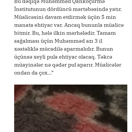
Bu dəqiqə Muhəmməd Qanköçürmə
İnstitutunun dördüncü mərtəbəsində yatır.
Müalicəsini davam etdirmək üçün 5 min
manata ehtiyac var. Ancaq bununla müalicə
bitmir. Bu, hələ ilkin mərhələdir. Tamam
sağalması üçün Muhəmməd azı 3 il
xəstəliklə mücadilə aparmalıdır. Bunun
üçünsə xeyli pula ehtiyac olacaq. Təkcə
müayinələr nə qədər pul aparır. Müalicələr
ondan da çox…”