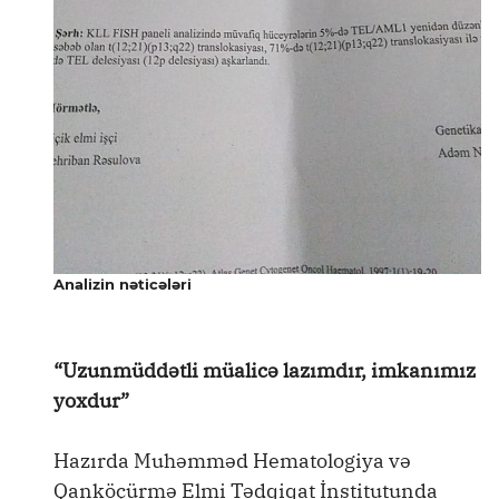
Analizin nəticələri
“Uzunmüddətli müalicə lazımdır, imkanımız
yoxdur”
Hazırda Muhəmməd Hematologiya və
Qanköçürmə Elmi Tədqiqat İnstitutunda