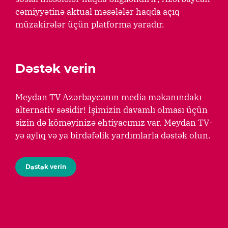
cəmiyyətinə aktual məsələlər haqda açıq
müzakirələr üçün platforma yaradır.
Dəstək verin
Meydan TV Azərbaycanın media məkanındakı
alternativ səsidir! İşimizin davamlı olması üçün
sizin də köməyinizə ehtiyacımız var. Meydan TV-
yə aylıq və ya birdəfəlik yardımlarla dəstək olun.
Dəstək verin