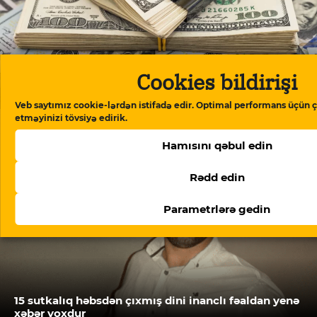
Cookies bildirişi
Əhali dollardan uzaqlaşır: bankların isə dollar satışı
kəskin aşağı düşüb
Veb saytımız cookie-lərdən istifadə edir. Optimal performans üçün ç
etməyinizi tövsiyə edirik.
Hamısını qəbul edin
Rədd edin
Parametrlərə gedin
15 sutkalıq həbsdən çıxmış dini inanclı fəaldan yenə
xəbər yoxdur