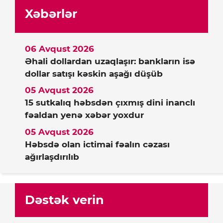
Xəbərlər
06 Avqust 2026
Əhali dollardan uzaqlaşır: bankların isə
dollar satışı kəskin aşağı düşüb
05 Avqust 2026
15 sutkalıq həbsdən çıxmış dini inanclı
fəaldan yenə xəbər yoxdur
05 Avqust 2026
Həbsdə olan ictimai fəalın cəzası
ağırlaşdırılıb
Dəstək verin