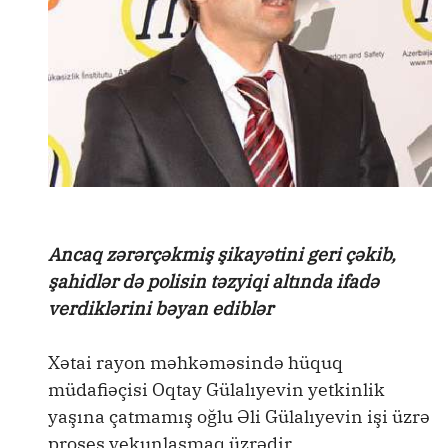
Ancaq zərərçəkmiş şikayətini geri çəkib,
şahidlər də polisin təzyiqi altında ifadə
verdiklərini bəyan ediblər
Xətai rayon məhkəməsində hüquq
müdafiəçisi Oqtay Gülalıyevin yetkinlik
yaşına çatmamış oğlu Əli Gülalıyevin işi üzrə
proses yekunlaşmaq üzrədir.