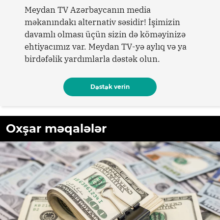
Meydan TV Azərbaycanın media
məkanındakı alternativ səsidir! İşimizin
davamlı olması üçün sizin də köməyinizə
ehtiyacımız var. Meydan TV-yə aylıq və ya
birdəfəlik yardımlarla dəstək olun.
Dəstək verin
Oxşar məqalələr