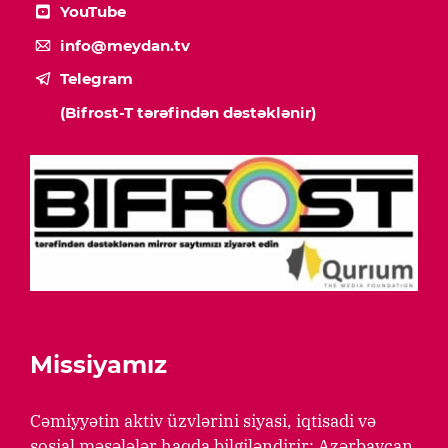
YouTube
info@meydan.tv
Telegram
(Bifrost-T tərəfindən dəstəklənir)
Missiyamız
Cəmiyyətin aktiv üzvlərini siyasi, iqtisadi və
sosial məsələlər haqda bilgiləndirir; Azərbaycan