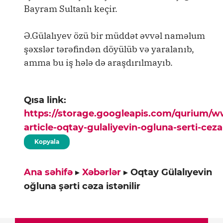
Bayram Sultanlı keçir.
Ə.Gülalıyev özü bir müddət əvvəl naməlum
şəxslər tərəfindən döyülüb və yaralanıb,
amma bu iş hələ də araşdırılmayıb.
Qısa link:
https://storage.googleapis.com/qurium/
article-oqtay-gulaliyevin-ogluna-serti-ceza-
Kopyala
Ana səhifə
▸
Xəbərlər
▸
Oqtay Gülalıyevin
oğluna şərti cəza istənilir