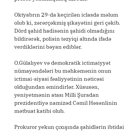
Oktyabrın 29-da keçirilən iclasda məlum
olub ki, zərərçəkmiş şikayətini geri çəkib.
Dörd şahid hadisənin şahidi olmadığını
bildirərək, polisin təzyiqi altında ifadə
verdiklərini bəyan ediblər.
O.Gülalıyev və demokratik ictimaiyyət
nümayəndələri bu məhkəmənin onun
ictimai-siyasi fəaliyyətinin nəticəsi
olduğundan əmindirlər. Xüsusən,
yeniyetmənin atası Milli Şuradan
prezidentliyə namizəd Cəmil Həsənlinin
mətbuat katibi olub.
Prokuror yekun çıxışında şahidlərin ibtidai