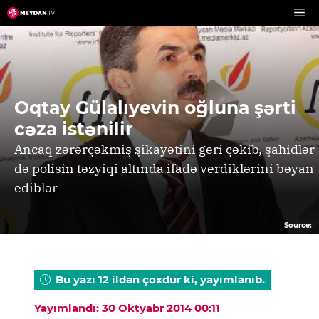
Skip
to
content
Oqtay Gülalıyevin oğluna şərti
cəza istənilir
Ancaq zərərçəkmiş şikayətini geri çəkib, şahidlər
də polisin təzyiqi altında ifadə verdiklərini bəyan
ediblər
Source:
Bu yazı 12 ildən çoxdur ki, yayımlanıb.
Yayımlandı: 30 Oktyabr 2014 00:11