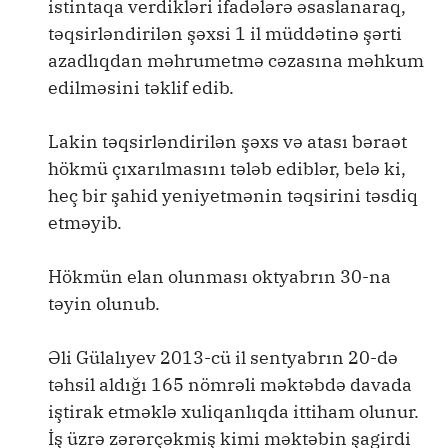
istintaqa verdikləri ifadələrə əsaslanaraq,
təqsirləndirilən şəxsi 1 il müddətinə şərti
azadlıqdan məhrumetmə cəzasına məhkum
edilməsini təklif edib.
Lakin təqsirləndirilən şəxs və atası bəraət
hökmü çıxarılmasını tələb ediblər, belə ki,
heç bir şahid yeniyetmənin təqsirini təsdiq
etməyib.
Hökmün elan olunması oktyabrın 30-na
təyin olunub.
Əli Gülalıyev 2013-cü il sentyabrın 20-də
təhsil aldığı 165 nömrəli məktəbdə davada
iştirak etməklə xuliqanlıqda ittiham olunur.
İş üzrə zərərçəkmiş kimi məktəbin şagirdi