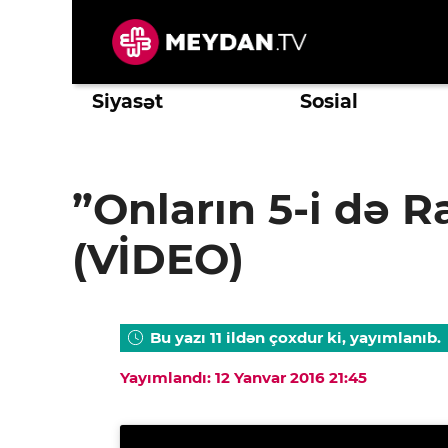
Skip
to
content
Siyasət
Sosial
”Onların 5-i də 
(VİDEO)
Bu yazı 11 ildən çoxdur ki, yayımlanıb.
Yayımlandı: 12 Yanvar 2016 21:45