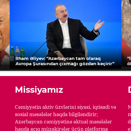
İlham Əliyev: “Azərbaycan tam olaraq
“
Avropa Şurasından çıxmağı gözdən keçirir”
ö
Missiyamız
Cəmiyyətin aktiv üzvlərini siyasi, iqtisadi və
M
sosial məsələlər haqda bilgiləndirir;
m
Azərbaycan cəmiyyətinə aktual məsələlər
d
haqda açıq müzakirələr üçün platforma
e