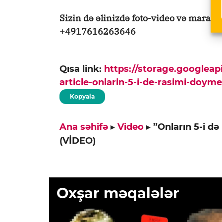
Sizin də əlinizdə foto-video və maraq
+4917616263646
Qısa link:
https://storage.googlea
article-onlarin-5-i-de-rasimi-doym
Kopyala
Ana səhifə
▸
Video
▸
”Onların 5-i d
(VİDEO)
Oxşar məqalələr