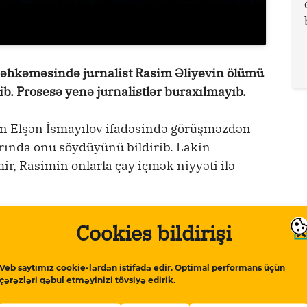
Məhkəməsində jurnalist Rasim Əliyevin ölümü
lib. Prosesə yenə jurnalistlər buraxılmayıb.
an Elşən İsmayılov ifadəsində görüşməzdən
arında onu söydüyünü bildirib. Lakin
ir, Rasimin onlarla çay içmək niyyəti ilə
rə təqsirləndirilən şəxslərin ifadələri ibtidai
Cookies bildirişi
st-üstə düşmür.
Veb saytımız cookie-lərdən istifadə edir. Optimal performans üçün
-nə təyin olunub.
çərəzləri qəbul etməyinizi tövsiyə edirik.