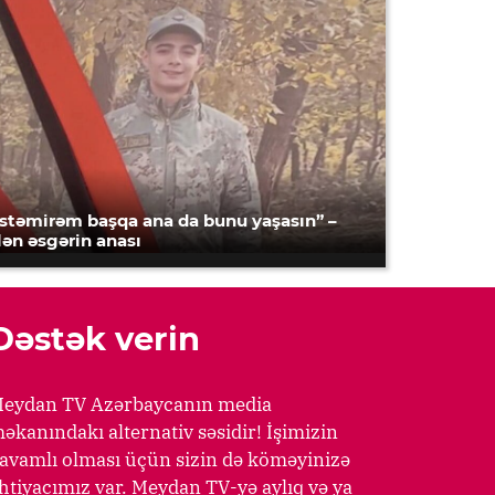
İstəmirəm başqa ana da bunu yaşasın” –
lən əsgərin anası
Dəstək verin
eydan TV Azərbaycanın media
əkanındakı alternativ səsidir! İşimizin
avamlı olması üçün sizin də köməyinizə
htiyacımız var. Meydan TV-yə aylıq və ya