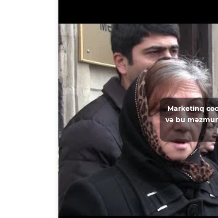
Marketinq coo
və bu məzmun