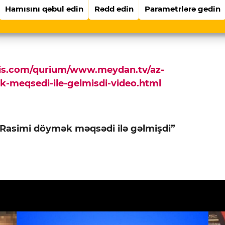
Hamısını qəbul edin
Rədd edin
Parametrlərə gedin
lı məlumat varsa bizə göndərin: Whatsapp:
pis.com/qurium/www.meydan.tv/az-
ek-meqsedi-ile-gelmisdi-video.html
ə Rasimi döymək məqsədi ilə gəlmişdi”