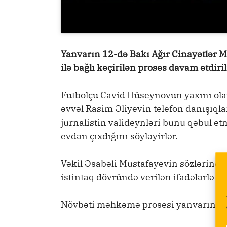
Yanvarın 12-də Bakı Ağır Cinayətlər 
ilə bağlı keçirilən proses davam etdiri
Futbolçu Cavid Hüseynovun yaxını ol
əvvəl Rasim Əliyevin telefon danışıql
jurnalistin valideynləri bunu qəbul etm
evdən çıxdığını söyləyirlər.
Vəkil Əsabəli Mustafayevin sözlərinə gö
istintaq dövründə verilən ifadələrlə ü
Növbəti məhkəmə prosesi yanvarın 14