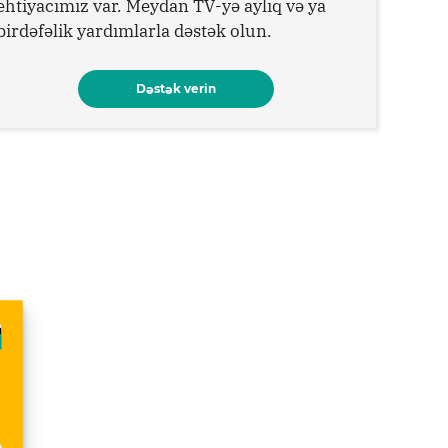
ehtiyacımız var. Meydan TV-yə aylıq və ya
birdəfəlik yardımlarla dəstək olun.
Dəstək verin