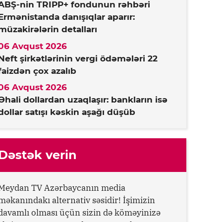
ABŞ-nin TRIPP+ fondunun rəhbəri
Ermənistanda danışıqlar aparır:
müzakirələrin detalları
06 Avqust 2026
Neft şirkətlərinin vergi ödəmələri 22
faizdən çox azalıb
06 Avqust 2026
Əhali dollardan uzaqlaşır: bankların isə
dollar satışı kəskin aşağı düşüb
Dəstək verin
Meydan TV Azərbaycanın media
məkanındakı alternativ səsidir! İşimizin
davamlı olması üçün sizin də köməyinizə