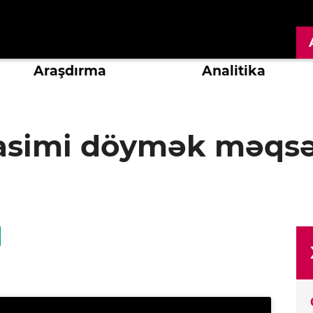
Araşdırma
Analitika
Rasimi döymək məqsəd