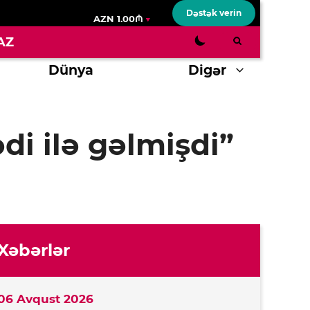
Dəstək verin
AZN 1.00₼
AZ
Dünya
Digər
i ilə gəlmişdi”
Xəbərlər
06 Avqust 2026