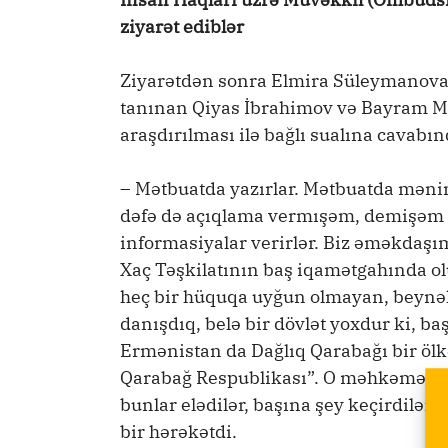
ziyarət ediblər
Ziyarətdən sonra Elmira Süleymanova
tanınan Qiyas İbrahimov və Bayram M
araşdırılması ilə bağlı sualına cavab
– Mətbuatda yazırlar. Mətbuatda mənim
dəfə də açıqlama vermışəm, demişəm ki
informasiyalar verirlər. Biz əməkdaşı
Xaç Təşkilatının baş iqamətgahında ol
heç bir hüquqa uyğun olmayan, beynəlx
danışdıq, belə bir dövlət yoxdur ki, ba
Ermənistan da Dağlıq Qarabağı bir ölkə
Qarabağ Respublikası”. O məhkəmənin
bunlar elədilər, başına şey keçirdilər 
bir hərəkətdi.