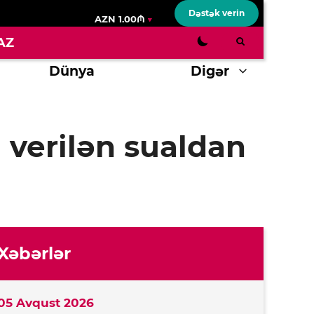
Dəstək verin
AZN 1.00₼
AZ
Dünya
Digər
verilən sualdan
Xəbərlər
05 Avqust 2026