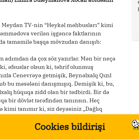
 Meydan TV-nin “Heykəl məhbusları” kimi
əmmədova verilən işgəncə faktlarının
ında tamamilə başqa mövzudan danışıb:
 adımdan da çox söz yazırlar. Mən bir neçə
, əfsuslar olsun ki, təhrif olunmuş
mızla Cenevrəyə getmişik, Beynəlxalq Qızıl
ub bu məsələni danışmışıq. Demişik ki, bu,
alq hüquqa zidd olan bir tədbirdi. Bir də
şqa bir dövlət tərəfindən tanınsın. Heç
 kimi tanımır ki, siz deyəsiniz „Dağlıq
 özü legitim məhkəmə deyil. O tamaşanı ki,
Cookies bildirişi
və s, bu, təhqiramiz, insan ləyaqətini alçaldan