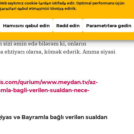
Veb saytımız cookie-lərdən istifadə edir. Optimal performans üçün
çərəzləri qəbul etməyinizi tövsiyə edirik.
ayramın…
Hamısını qəbul edin
Rədd edin
Parametrlərə gedin
 məktub almışam ki, biz bir yerdə gedib baş
 sizi əmin edə bilərəm ki, onların
a ehtiyacı olarsa, kömək edərik. Amma siyasi
pis.com/qurium/www.meydan.tv/az-
mla-bagli-verilen-sualdan-nece-
as və Bayramla bağlı verilən sualdan