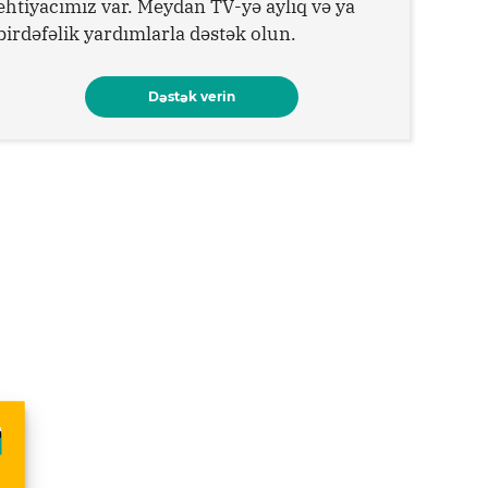
ehtiyacımız var. Meydan TV-yə aylıq və ya
birdəfəlik yardımlarla dəstək olun.
Dəstək verin