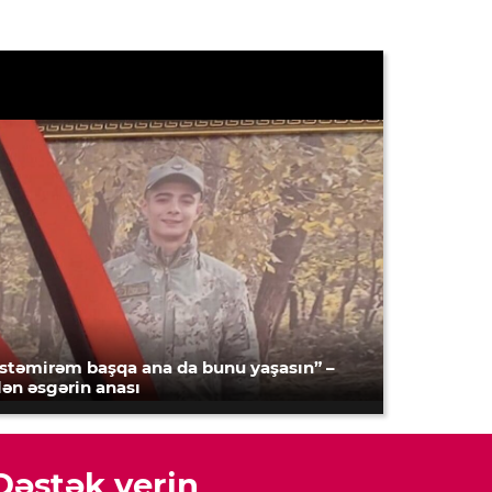
İstəmirəm başqa ana da bunu yaşasın” –
lən əsgərin anası
Dəstək verin