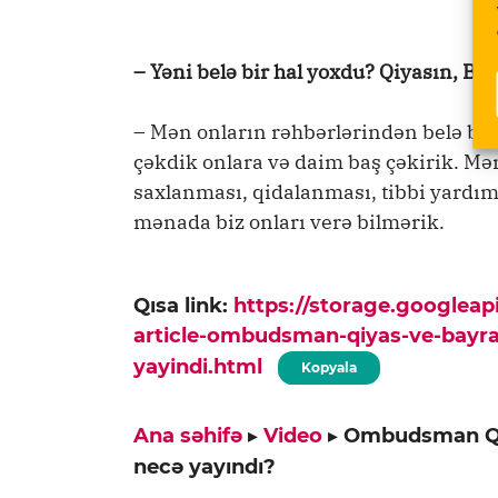
– Yəni belə bir hal yoxdu? Qiyasın, B
– Mən onların rəhbərlərindən belə bir
çəkdik onlara və daim baş çəkirik. Mən
saxlanması, qidalanması, tibbi yardım
mənada biz onları verə bilmərik.
Qısa link:
https://storage.googlea
article-ombudsman-qiyas-ve-bayra
yayindi.html
Kopyala
Ana səhifə
▸
Video
▸
Ombudsman Qiy
necə yayındı?