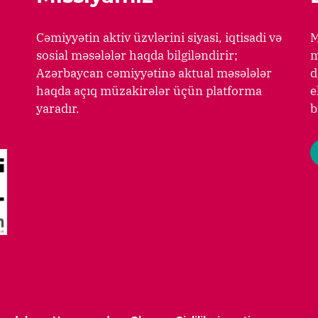
Cəmiyyətin aktiv üzvlərini siyasi, iqtisadi və
M
sosial məsələlər haqda bilgiləndirir;
m
Azərbaycan cəmiyyətinə aktual məsələlər
d
haqda açıq müzakirələr üçün platforma
e
yaradır.
b