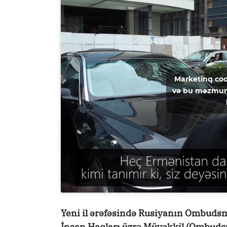
Marketinq coo
və bu məzmun
Yeni il ərəfəsində Rusiyanın Ombuds
İnsan Haqları üzrə Müvəkkil (Ombuds