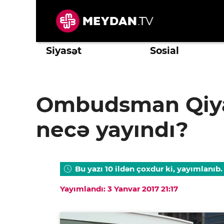
Skip
to
content
Siyasət
Sosial
Ombudsman Qiyas
necə yayındı?
Bu yazı 10 ildən çoxdur ki, yayımlanıb.
Yayımlandı: 3 Yanvar 2017 21:17