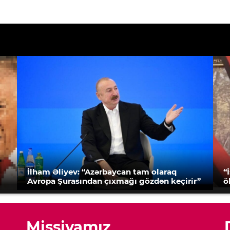
İlham Əliyev: “Azərbaycan tam olaraq
“
Avropa Şurasından çıxmağı gözdən keçirir”
ö
Missiyamız