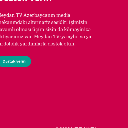
eydan TV Azərbaycanın media
əkanındakı alternativ səsidir! İşimizin
avamlı olması üçün sizin də köməyinizə
htiyacımız var. Meydan TV-yə aylıq və ya
irdəfəlik yardımlarla dəstək olun.
Dəstək verin