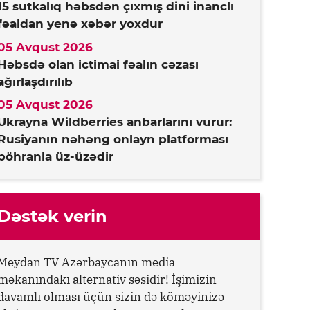
15 sutkalıq həbsdən çıxmış dini inanclı
fəaldan yenə xəbər yoxdur
05 Avqust 2026
Həbsdə olan ictimai fəalın cəzası
ağırlaşdırılıb
05 Avqust 2026
Ukrayna Wildberries anbarlarını vurur:
Rusiyanın nəhəng onlayn platforması
böhranla üz-üzədir
Dəstək verin
Meydan TV Azərbaycanın media
məkanındakı alternativ səsidir! İşimizin
davamlı olması üçün sizin də köməyinizə