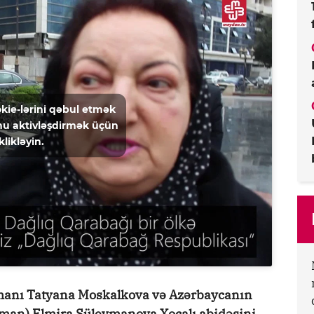
kie-lərini qəbul etmək
u aktivləşdirmək üçün
klikləyin.
manı Tatyana Moskalkova və Azərbaycanın
man) Elmira Süleymanova Xocalı abidəsini