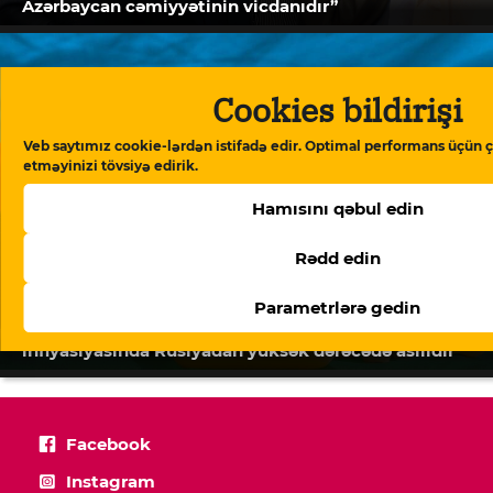
Azərbaycan cəmiyyətinin vicdanıdır”
Cookies bildirişi
Veb saytımız cookie-lərdən istifadə edir. Optimal performans üçün ç
etməyinizi tövsiyə edirik.
Hamısını qəbul edin
Rədd edin
Parametrlərə gedin
Beynəlxalq Valyuta Fondu: “Azərbaycan ərzaq
inflyasiyasında Rusiyadan yüksək dərəcədə asılıdır”
Facebook
Instagram