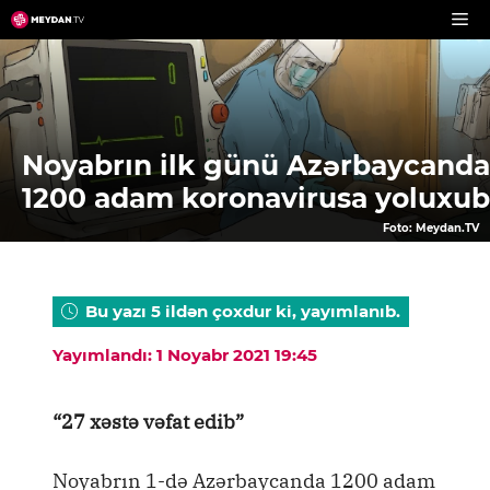
Skip
to
content
Noyabrın ilk günü Azərbaycanda
1200 adam koronavirusa yoluxub
Foto: Meydan.TV
Bu yazı 5 ildən çoxdur ki, yayımlanıb.
Yayımlandı: 1 Noyabr 2021 19:45
“27 xəstə vəfat edib”
Noyabrın 1-də Azərbaycanda 1200 adam