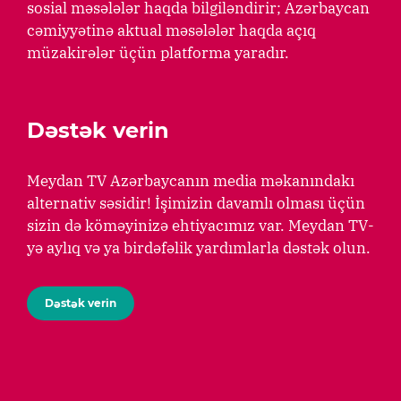
sosial məsələlər haqda bilgiləndirir; Azərbaycan
cəmiyyətinə aktual məsələlər haqda açıq
müzakirələr üçün platforma yaradır.
Dəstək verin
Meydan TV Azərbaycanın media məkanındakı
alternativ səsidir! İşimizin davamlı olması üçün
sizin də köməyinizə ehtiyacımız var. Meydan TV-
yə aylıq və ya birdəfəlik yardımlarla dəstək olun.
Dəstək verin