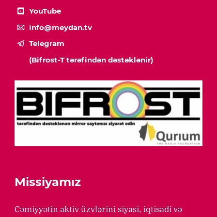
YouTube
info@meydan.tv
Telegram
(Bifrost-T tərəfindən dəstəklənir)
Missiyamız
Cəmiyyətin aktiv üzvlərini siyasi, iqtisadi və