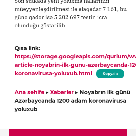
Son sutkada yeni yoluxma hallarının
müəyyənləşdirilməsi ilə əlaqədar 7 161, bu
günə qədər isə 5 202 697 testin icra
olunduğu göstərilib.
Qısa link:
https://storage.googleapis.com/qurium/
article-noyabrin-ilk-gunu-azerbaycanda-1
koronavirusa-yoluxub.html
Kopyala
Ana səhifə
▸
Xəbərlər
▸
Noyabrın ilk günü
Azərbaycanda 1200 adam koronavirusa
yoluxub