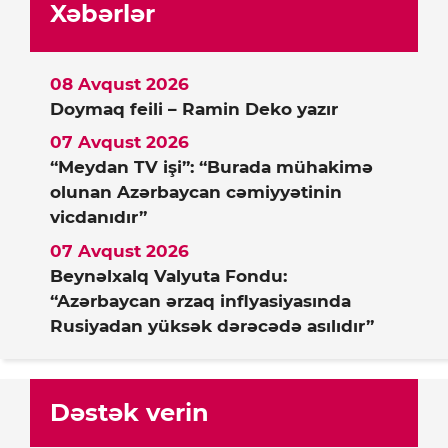
Xəbərlər
08 Avqust 2026
Doymaq feili – Ramin Deko yazır
07 Avqust 2026
“Meydan TV işi”: “Burada mühakimə
olunan Azərbaycan cəmiyyətinin
vicdanıdır”
07 Avqust 2026
Beynəlxalq Valyuta Fondu:
“Azərbaycan ərzaq inflyasiyasında
Rusiyadan yüksək dərəcədə asılıdır”
Dəstək verin