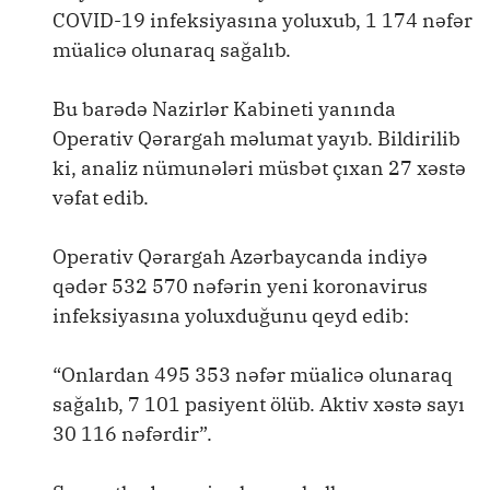
COVID-19 infeksiyasına yoluxub, 1 174 nəfər
müalicə olunaraq sağalıb.
Bu barədə Nazirlər Kabineti yanında
Operativ Qərargah məlumat yayıb. Bildirilib
ki, analiz nümunələri müsbət çıxan 27 xəstə
vəfat edib.
Operativ Qərargah Azərbaycanda indiyə
qədər 532 570 nəfərin yeni koronavirus
infeksiyasına yoluxduğunu qeyd edib:
“Onlardan 495 353 nəfər müalicə olunaraq
sağalıb, 7 101 pasiyent ölüb. Aktiv xəstə sayı
30 116 nəfərdir”.