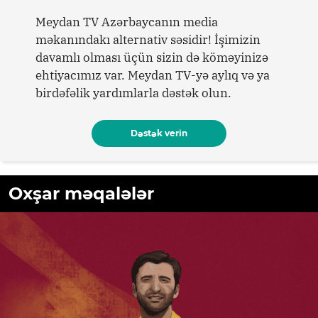
Meydan TV Azərbaycanın media
məkanındakı alternativ səsidir! İşimizin
davamlı olması üçün sizin də köməyinizə
ehtiyacımız var. Meydan TV-yə aylıq və ya
birdəfəlik yardımlarla dəstək olun.
Dəstək verin
Oxşar məqalələr