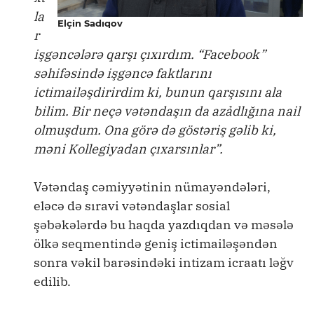
la
Elçin Sadıqov
r
işgəncələrə qarşı çıxırdım. “Facebook”
səhifəsində işgəncə faktlarını
ictimailəşdirirdim ki, bunun qarşısını ala
bilim. Bir neçə vətəndaşın da azảdlığına nail
olmuşdum. Ona görə də göstəriş gəlib ki,
məni Kollegiyadan çıxarsınlar”.
Vətəndaş cəmiyyətinin nümayəndələri,
eləcə də sıravi vətəndaşlar sosial
şəbəkələrdə bu haqda yazdıqdan və məsələ
ölkə seqmentində geniş ictimailəşəndən
sonra vəkil barəsindəki intizam icraatı ləğv
edilib.