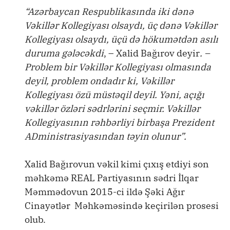
“Azərbaycan Respublikasında iki dənə
Vəkillər Kollegiyası olsaydı, üç dənə Vəkillər
Kollegiyası olsaydı, üçü də hökumətdən asılı
duruma gələcəkdi
, – Xalid Bağırov deyir
. –
Problem bir Vəkillər Kollegiyası olmasında
deyil, problem ondadır ki, Vəkillər
Kollegiyası özü müstəqil deyil. Yəni, açığı
vəkillər özləri sədrlərini seçmir. Vəkillər
Kollegiyasının rəhbərliyi birbaşa Prezident
ADministrasiyasından təyin olunur”.
Xalid Bağırovun vəkil kimi çıxış etdiyi son
məhkəmə REAL Partiyasının sədri İlqar
Məmmədovun 2015-ci ildə Şəki Ağır
Cinayətlər Məhkəməsində keçirilən prosesi
olub.