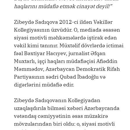
haqlarını müdafiə etmək cinayət deyil!”
Zibeydə Sadıqova 2012-ci ildən Vəkillər
Kollegiyasının üzvüdür. O, mediada əsasən
siyasi motivli məhkəmələrdə iştirak edən
vəkil kimi tanınır. Müxtəlif dövrlərdə ictimai
fəal Bəxtiyar Hacıyev, jurnalist Əfqan
Muxtarlı, işçi haqları müdafiəçisi Afiəddin
Məmmədov, Azərbaycan Demokratik Rifah
Partiyasının sədri Qubad İbadoğlu və
digərlərini müdafiə edir.
Zibeydə Sadıqovanın Kollegiyadan
uzaqlaşdırıla bilməsi xəbəri Azərbaycanda
vətəndaş cəmiyyətinin əsas müzakirə
mövzularından biri oldu: o, siyasi motivli