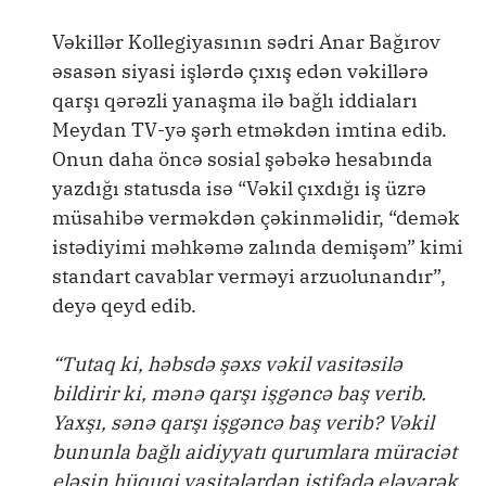
Vəkillər Kollegiyasının sədri Anar Bağırov
əsasən siyasi işlərdə çıxış edən vəkillərə
qarşı qərəzli yanaşma ilə bağlı iddiaları
Meydan TV-yə şərh etməkdən imtina edib.
Onun daha öncə sosial şəbəkə hesabında
yazdığı statusda isə “Vəkil çıxdığı iş üzrə
müsahibə verməkdən çəkinməlidir, “demək
istədiyimi məhkəmə zalında demişəm” kimi
standart cavablar verməyi arzuolunandır”,
deyə qeyd edib.
“Tutaq ki, həbsdə şəxs vəkil vasitəsilə
bildirir ki, mənə qarşı işgəncə baş verib.
Yaxşı, sənə qarşı işgəncə baş verib? Vəkil
bununla bağlı aidiyyatı qurumlara müraciət
eləsin hüquqi vasitələrdən istifadə eləyərək.