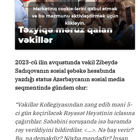
Marketinq cookie-lərini qəbul etmək
və bu məzmunu aktivləşdirmək üçün
klikləyin.
2023-cü ilin avqustunda vəkil Zibeydə
Sadıqovanın sosial şəbəkə hesabında
yazdığı status Azərbaycanın sosial media
seqmentində gündəm olur:
“Vəkillər Kollegiyasından zəng edib məni 5-
ci gün keçiriləcək Rəyasət Heyətinin iclasına
çağırıblar. Səbəbini soruşanda isə barəmdə
rəy verildiyini bildirdilər.
<…>.
Nə baş verir?
Bu, nə deməkdir? Növbə məndədir? İnsan