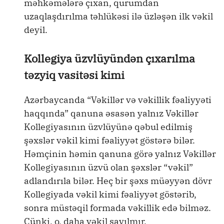
məhkəmələrə çıxan, qurumdan
uzaqlaşdırılma təhlükəsi ilə üzləşən ilk vəkil
deyil.
Kollegiya üzvlüyündən çıxarılma
təzyiq vasitəsi kimi
Azərbaycanda “Vəkillər və vəkillik fəaliyyəti
haqqında” qanuna əsasən yalnız Vəkillər
Kollegiyasının üzvlüyünə qəbul edilmiş
şəxslər vəkil kimi fəaliyyət göstərə bilər.
Həmçinin həmin qanuna görə yalnız Vəkillər
Kollegiyasının üzvü olan şəxslər “vəkil”
adlandırıla bilər. Heç bir şəxs müəyyən dövr
Kollegiyada vəkil kimi fəaliyyət göstərib,
sonra müstəqil formada vəkillik edə bilməz.
Çünki, o, daha vəkil sayılmır.