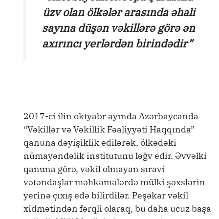
üzv olan ölkələr arasında əhali
sayına düşən vəkillərə görə ən
axırıncı yerlərdən birindədir”
2017-ci ilin oktyabr ayında Azərbaycanda
“Vəkillər və Vəkillik Fəaliyyəti Haqqında”
qanuna dəyişiklik edilərək, ölkədəki
nümayəndəlik institutunu ləğv edir. Əvvəlki
qanuna görə, vəkil olmayan sıravi
vətəndaşlar məhkəmələrdə mülki şəxslərin
yerinə çıxış edə bilirdilər. Peşəkar vəkil
xidmətindən fərqli olaraq, bu daha ucuz başa