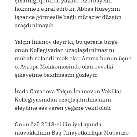
çıxardığı qərarda yazılıb. Azərbaycan
hökuməti etiraf edib ki, Abbas Hüseynin
işgəncə görməsilə bağlı müraciət düzgün
araşdırılmayıb.
Yalçın İmanov deyir ki, bu qərarla birgə
onun Kollegiyadan uzaqlaşdırılmasını
mübahisələndirmək olar. Amma bunun üçün
o, Avropa Məhkəməsində olan əvvəlki
şikayətinə baxılmasını gözləyir.
İradə Cavadova Yalçın İmanovun Vəkillər
Kollegiyasından uzaqlaşdırılmasının
əleyhinə səs verən yeganə vəkil olub.
Onun özü 2018-ci ilin iyul ayında
müvəkkilinin Baş Cinayətkarlıqla Mübarizə