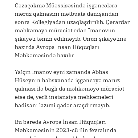
Cəzaçəkmə Müəssisəsində işgəncələrə
məruz qalmasını mətbuata danışandan
sonra Kollegiyadan uzaqlaşdırılıb. Qərardan
məhkəməyə müraciət edən İmanovun
şikayəti təmin edilməyib. Onun şikayətinə
hazırda Avropa İnsan Hüquqları
Məhkəməsində baxılır.
Yalçın İmanov eyni zamanda Abbas
Hüseynin həbsxanada işgəncəyə məruz
qalması ilə bağlı da məhkəməyə müraciət
etsə də, yerli instansiya məhkəmələri
hadisəni lazımi qədər araşdırmayıb.
Bu barədə Avropa İnsan Hüquqları
Məhkəməsinin 2023-cü ilin fevralında