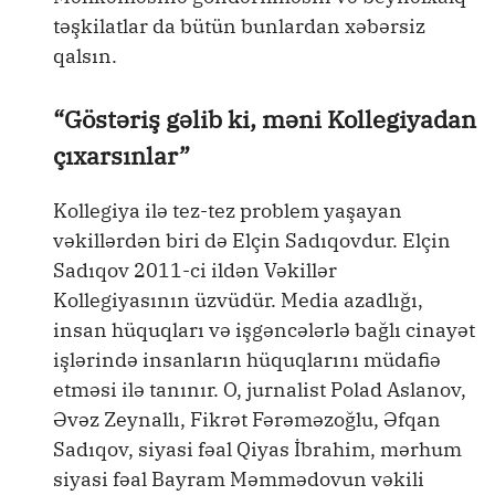
təşkilatlar da bütün bunlardan xəbərsiz
qalsın.
“Göstəriş gəlib ki, məni Kollegiyadan
çıxarsınlar”
Kollegiya ilə tez-tez problem yaşayan
vəkillərdən biri də Elçin Sadıqovdur. Elçin
Sadıqov 2011-ci ildən Vəkillər
Kollegiyasının üzvüdür. Media azadlığı,
insan hüquqları və işgəncələrlə bağlı cinayət
işlərində insanların hüquqlarını müdafiə
etməsi ilə tanınır. O, jurnalist Polad Aslanov,
Əvəz Zeynallı, Fikrət Fərəməzoğlu, Əfqan
Sadıqov, siyasi fəal Qiyas İbrahim, mərhum
siyasi fəal Bayram Məmmədovun vəkili