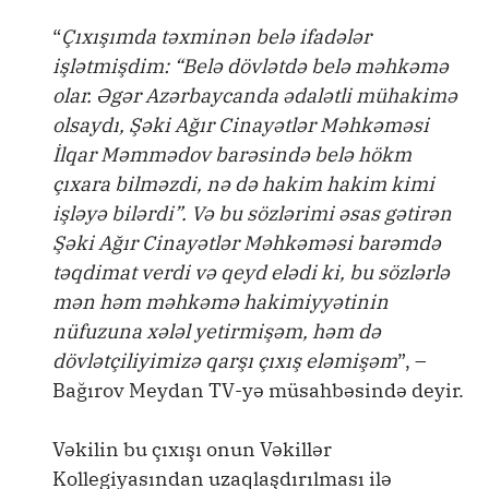
“
Çıxışımda təxminən belə ifadələr
işlətmişdim: “Belə dövlətdə belə məhkəmə
olar. Əgər Azərbaycanda ədalətli mühakimə
olsaydı, Şəki Ağır Cinayətlər Məhkəməsi
İlqar Məmmədov barəsində belə hökm
çıxara bilməzdi, nə də hakim hakim kimi
işləyə bilərdi”. Və bu sözlərimi əsas gətirən
Şəki Ağır Cinayətlər Məhkəməsi barəmdə
təqdimat verdi və qeyd elədi ki, bu sözlərlə
mən həm məhkəmə hakimiyyətinin
nüfuzuna xələl yetirmişəm, həm də
dövlətçiliyimizə qarşı çıxış eləmişəm
”, –
Bağırov Meydan TV-yə müsahbəsində deyir.
Vəkilin bu çıxışı onun Vəkillər
Kollegiyasından uzaqlaşdırılması ilə