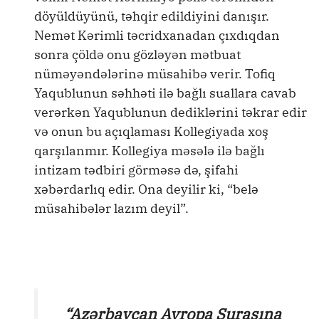
döyüldüyünü, təhqir edildiyini danışır.
Nemət Kərimli təcridxanadan çıxdıqdan
sonra çöldə onu gözləyən mətbuat
nüməyəndələrinə müsahibə verir. Tofiq
Yaqublunun səhhəti ilə bağlı suallara cavab
verərkən Yaqublunun dediklərini təkrar edir
və onun bu açıqlaması Kollegiyada xoş
qarşılanmır. Kollegiya məsələ ilə bağlı
intizam tədbiri görməsə də, şifahi
xəbərdarlıq edir. Ona deyilir ki, “belə
müsahibələr lazım deyil”.
“Azərbaycan Avropa Şurasına