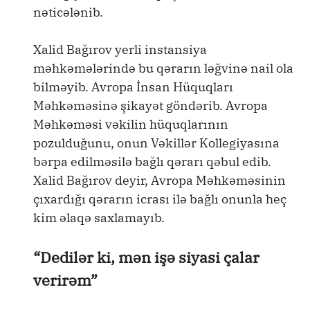
nəticələnib.
Xalid Bağırov yerli instansiya
məhkəmələrində bu qərarın ləğvinə nail ola
bilməyib. Avropa İnsan Hüquqları
Məhkəməsinə şikayət göndərib. Avropa
Məhkəməsi vəkilin hüquqlarının
pozulduğunu, onun Vəkillər Kollegiyasına
bərpa edilməsilə bağlı qərarı qəbul edib.
Xalid Bağırov deyir, Avropa Məhkəməsinin
çıxardığı qərarın icrası ilə bağlı onunla heç
kim əlaqə saxlamayıb.
“Dedilər ki, mən işə siyasi çalar
verirəm”