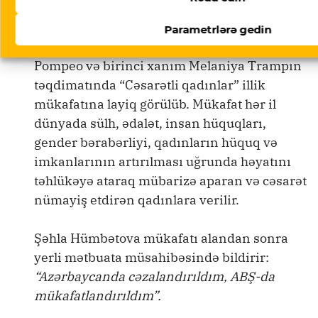
təşkil
Şəhla Hümbətova
olunm
Parametrlərə gedin
uş mərasimdə ABŞ Dövlət katibi Mayk
Pompeo və birinci xanım Melaniya Trampın
təqdimatında “Cəsarətli qadınlar” illik
mükafatına layiq görülüb. Mükafat hər il
dünyada sülh, ədalət, insan hüquqları,
gender bərabərliyi, qadınların hüquq və
imkanlarının artırılması uğrunda həyatını
təhlükəyə ataraq mübarizə aparan və cəsarət
nümayiş etdirən qadınlara verilir.
Şəhla Hümbətova mükafatı alandan sonra
yerli mətbuata müsahibəsində bildirir:
“Azərbaycanda cəzalandırıldım, ABŞ-da
mükafatlandırıldım”.