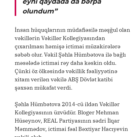
eyni qaydada da bərpa
olundum”
İnsan hüquqlarının müdafiəsilə məşğul olan
vəkillərin Vəkillər Kollegiyasından
çıxarılması həmişə ictimai müzakirələrə
səbəb olur. Vəkil Şəhla Hümbətova ilə bağlı
məsələdə ictimai rəy daha kəskin oldu.
Çünki öz ölkəsində vəkillik fəaliyyətinə
xitam verilən vəkilə ABŞ Dövlət katibi
şəxsən mükafat verdi.
Şəhla Hümbətova 2014-cü ildən Vəkillər
Kollegiyasının üzvüdür. Bloger Mehman
Hüseynov, REAL Partiyasının sədri İlqar
Məmmədov, ictimai fəal Bəxtiyar Hacıyevin