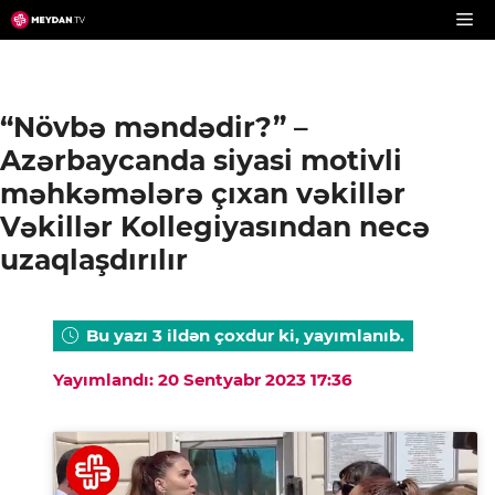
Skip
to
content
“Növbə məndədir?” –
Azərbaycanda siyasi motivli
məhkəmələrə çıxan vəkillər
Vəkillər Kollegiyasından necə
uzaqlaşdırılır
Bu yazı 3 ildən çoxdur ki, yayımlanıb.
Yayımlandı: 20 Sentyabr 2023 17:36