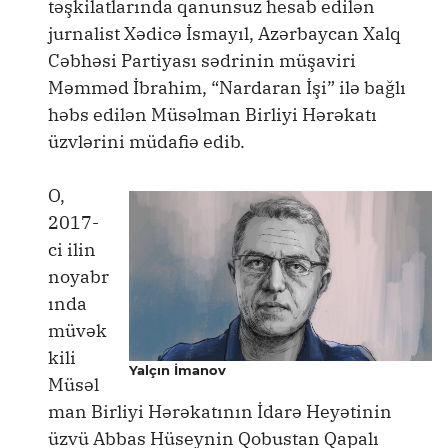
təşkilatlarında qanunsuz hesab edilən
jurnalist Xədicə İsmayıl, Azərbaycan Xalq
Cəbhəsi Partiyası sədrinin müşaviri
Məmməd İbrahim, “Nardaran İşi” ilə bağlı
həbs edilən Müsəlman Birliyi Hərəkatı
üzvlərini müdafiə edib.
O,
2017-
ci ilin
noyabr
ında
müvək
kili
Yalçın İmanov
Müsəl
man Birliyi Hərəkatının İdarə Heyətinin
üzvü Abbas Hüseynin Qobustan Qapalı