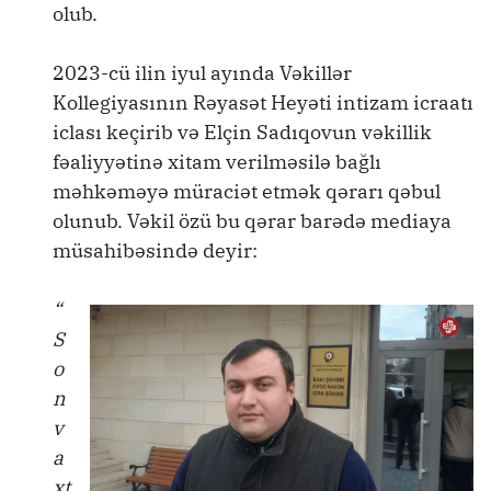
olub.
2023-cü ilin iyul ayında Vəkillər
Kollegiyasının Rəyasət Heyəti intizam icraatı
iclası keçirib və Elçin Sadıqovun vəkillik
fəaliyyətinə xitam verilməsilə bağlı
məhkəməyə müraciət etmək qərarı qəbul
olunub. Vəkil özü bu qərar barədə mediaya
müsahibəsində deyir:
“
S
o
n
v
a
xt