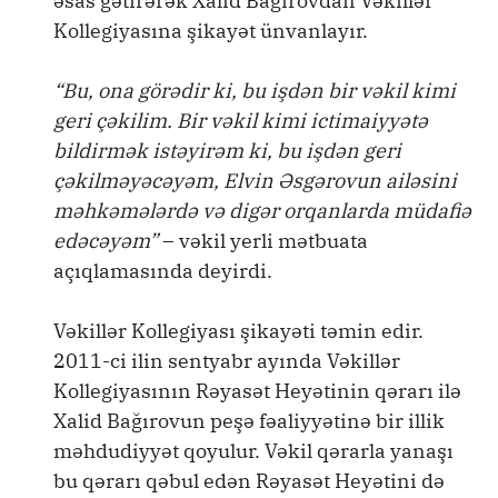
əsas gətirərək Xalid Bağırovdan Vəkillər
Kollegiyasına şikayət ünvanlayır.
“Bu, ona görədir ki, bu işdən bir vəkil kimi
geri çəkilim. Bir vəkil kimi ictimaiyyətə
bildirmək istəyirəm ki, bu işdən geri
çəkilməyəcəyəm, Elvin Əsgərovun ailəsini
məhkəmələrdə və digər orqanlarda müdafiə
edəcəyəm”
– vəkil yerli mətbuata
açıqlamasında deyirdi.
Vəkillər Kollegiyası şikayəti təmin edir.
2011-ci ilin sentyabr ayında Vəkillər
Kollegiyasının Rəyasət Heyətinin qərarı ilə
Xalid Bağırovun peşə fəaliyyətinə bir illik
məhdudiyyət qoyulur. Vəkil qərarla yanaşı
bu qərarı qəbul edən Rəyasət Heyətini də