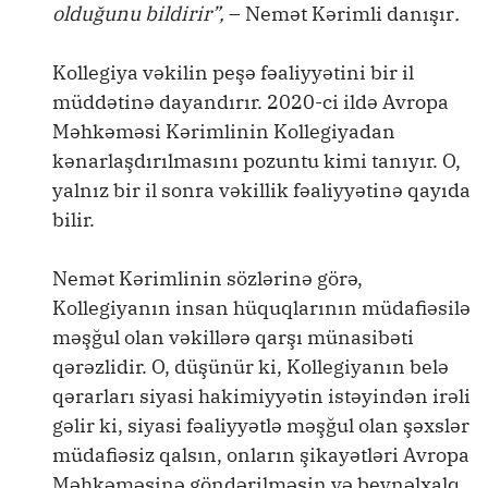
olduğunu bildirir”,
– Nemət Kərimli danışır
.
Kollegiya vəkilin peşə fəaliyyətini bir il
müddətinə dayandırır. 2020-ci ildə Avropa
Məhkəməsi Kərimlinin Kollegiyadan
kənarlaşdırılmasını pozuntu kimi tanıyır. O,
yalnız bir il sonra vəkillik fəaliyyətinə qayıda
bilir.
Nemət Kərimlinin sözlərinə görə,
Kollegiyanın insan hüquqlarının müdafiəsilə
məşğul olan vəkillərə qarşı münasibəti
qərəzlidir. O, düşünür ki, Kollegiyanın belə
qərarları siyasi hakimiyyətin istəyindən irəli
gəlir ki, siyasi fəaliyyətlə məşğul olan şəxslər
müdafiəsiz qalsın, onların şikayətləri Avropa
Məhkəməsinə göndərilməsin və beynəlxalq