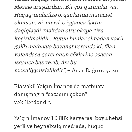
Məsələ araşdırılsın. Bir çox qurumlar var.
Hüquq-mühafizə orqanlarına müraciət
olunsun. Birincisi, o işgəncə faktını
dəqiqləşdirməkdən ötrü ekspertiza
keçirilməlidir . Bütün bunlar olmadan vəkil
gəlib mətbuata bəyanat verəndə ki, filan
vətəndaşa qarşı onun sözlərinə əsasən
işgəncə baş verib. Axı bu,
məsuliyyətsizlikdir”,
– Anar Bağırov yazır.
Elə vəkil Yalçın İmanov da mətbuata
danışmağın “cəzasını çəkən”
vəkillərdəndir.
Yalçın İmanov 10 illik karyerası boyu həbsi
yerli və beynəlxalq mediada, hüquq