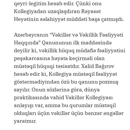
qeyri-legitim hesab edir. Çünki onu
Kollegiyadan uzaqlaşdıran Rəyasət
Heyətinin səlahiyyət müddəti başa çatmışdı.
Azərbaycanın “Vəkillər və Vəkillik Fəaliyyəti
Haqqında” Qanununun ilk maddəsində
deyilir ki, vəkillik hüquq müdafiə fəaliyyətini
peşəkarcasına həyata keçirməli olan
müstəqil hüquqi təsisatdır. Xalid Bağırov
hesab edir ki, Kollegiya müstəqil fəaliyyət
göstərmədiyindən özü bu qanunu pozmuş
sayılır. Onun sözlərinə görə, dünya
praktikasında vahid Vəkillər Kollegiyası
anlayışı var, amma bu qurumlar müstəqil
olduqları üçün vəkillər üçün bənzər əngəllər
yaratmır.