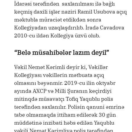
İdarəsi tərəfindən saxlanılması ilə bağlı
keçmiş daxili işlər naziri Ramil Usubova açıq
məktubla müraciət etdikdən sonra
Kollegiyadan uzaqlaşdırılıb. İradə Cavadova
2010-cu ildən Kollegiya üzvü olub.
“Belə müsahibələr lazım deyil”
Vəkil Nemət Kərimli deyir ki, Vəkillər
Kollegiyası vəkillərin mətbuata açıq
olmasını bəyənmir. 2019-cu ilin oktyabr
ayında AXCP və Milli Şuranın keçirdiyi
mitinqdə müsavatçı Tofiq Yaqublu polis
tərəfindən saxlanılır. Polisin qanuni əmrinə
tabe olmamaqda ittiham edilərək 30 gün
müddətinə inzibati həbs edilən Yaqublu
vəkili Nemət Kərimliyə polis tərəfindən