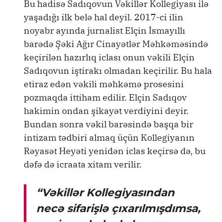
Bu hadisə Sadıqovun Vəkillər Kollegiyası ilə
yaşadığı ilk belə hal deyil. 2017-ci ilin
noyabr ayında jurnalist Elçin İsmayıllı
barədə Şəki Ağır Cinayətlər Məhkəməsində
keçirilən hazırlıq iclası onun vəkili Elçin
Sadıqovun iştirakı olmadan keçirilir. Bu hala
etiraz edən vəkili məhkəmə prosesini
pozmaqda ittiham edilir. Elçin Sadıqov
hakimin ondan şikayət verdiyini deyir.
Bundan sonra vəkil barəsində başqa bir
intizam tədbiri almaq üçün Kollegiyanın
Rəyasət Heyəti yenidən iclas keçirsə də, bu
dəfə də icraata xitam verilir.
“Vəkillər Kollegiyasından
necə sifarişlə çıxarılmışdımsa,