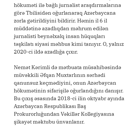
hökuməti ilə bağlı jurnalist araşdırmalarına
görə Tbilisidən oğurlanaraq Azərbaycana
zorla gətirildiyini bildirir. Həmin il 6 il
müddətinə azadlıqdan məhrum edilən
jurnalisti beynəlxalq insan hüquqları
təşkilatı siyasi məhbus kimi tanıyır. O, yalnız
2020-ci ildə azadlığa çıxır.
Nemət Kərimli də mətbuata müsahibəsində
müvəkkili Əfqan Muxtarlının sərhədi
qanunsuz keçmədiyini, onun Azərbaycan
hökumətinin sifarişilə oğurlandığını danışır.
Bu çıxış əsasında 2018-ci ilin oktyabr ayında
Azərbaycan Respublikası Baş
Prokurorluğundan Vəkillər Kollegiyasına
şikayət məktubu ünvanlanır.