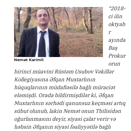
“2018-
ci ilin
oktyab
r
ayında
Baş
Prokur
Nemət Kərimli
orun
birinci müavini Rüstəm Usubov Vəkillər
Kollegiyasına Əfqan Muxtarlının
hüquqlarının müdafiəsilə bağlı müraciət
eləmişdi. Orada bildirmişdilər ki, Əfqan
Muxtarlının sərhədi qanunsuz keçməsi artıq
sübut olunub, lakin Nemət onun Tbilisidən
oğurlanmasını deyir, siyasi çalar verir və
həbsin Əfqanın siyasi fəaliyyətilə bağlı