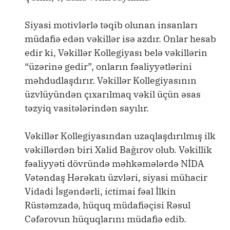
Siyasi motivlərlə təqib olunan insanları
müdafiə edən vəkillər isə azdır. Onlar hesab
edir ki, Vəkillər Kollegiyası belə vəkillərin
“üzərinə gedir”, onların fəaliyyətlərini
məhdudlaşdırır. Vəkillər Kollegiyasının
üzvlüyündən çıxarılmaq vəkil üçün əsas
təzyiq vasitələrindən sayılır.
Vəkillər Kollegiyasından uzaqlaşdırılmış ilk
vəkillərdən biri Xalid Bağırov olub. Vəkillik
fəaliyyəti dövründə məhkəmələrdə NİDA
Vətəndaş Hərəkatı üzvləri, siyasi mühacir
Vidadi İsgəndərli, ictimai fəal İlkin
Rüstəmzadə, hüquq müdafiəçisi Rəsul
Cəfərovun hüquqlarını müdafiə edib.