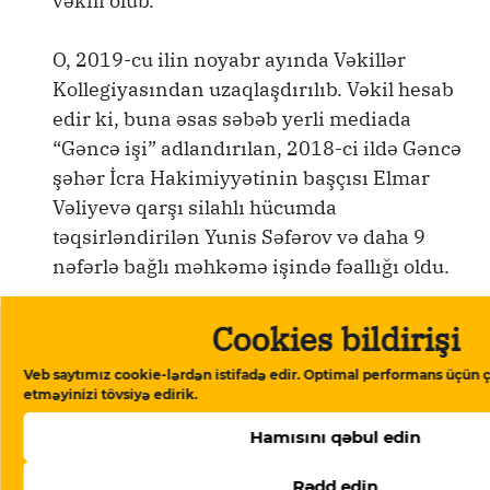
vəkili olub.
O, 2019-cu ilin noyabr ayında Vəkillər
Kollegiyasından uzaqlaşdırılıb. Vəkil hesab
edir ki, buna əsas səbəb yerli mediada
“Gəncə işi” adlandırılan, 2018-ci ildə Gəncə
şəhər İcra Hakimiyyətinin başçısı Elmar
Vəliyevə qarşı silahlı hücumda
təqsirləndirilən Yunis Səfərov və daha 9
nəfərlə bağlı məhkəmə işində fəallığı oldu.
2020-
Cookies bildirişi
ci ildə
Veb saytımız cookie-lərdən istifadə edir. Optimal performans üçün ç
isə, o,
etməyinizi tövsiyə edirik.
Vaşin
Hamısını qəbul edin
qtond
a
Rədd edin