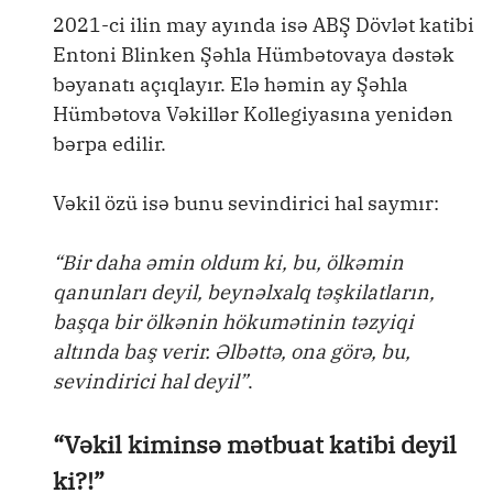
2021-ci ilin may ayında isə ABŞ Dövlət katibi
Entoni Blinken Şəhla Hümbətovaya dəstək
bəyanatı açıqlayır. Elə həmin ay Şəhla
Hümbətova Vəkillər Kollegiyasına yenidən
bərpa edilir.
Vəkil özü isə bunu sevindirici hal saymır:
“Bir daha əmin oldum ki, bu, ölkəmin
qanunları deyil, beynəlxalq təşkilatların,
başqa bir ölkənin hökumətinin təzyiqi
altında baş verir. Əlbəttə, ona görə, bu,
sevindirici hal deyil”
.
“Vəkil kiminsə mətbuat katibi deyil
ki?!”