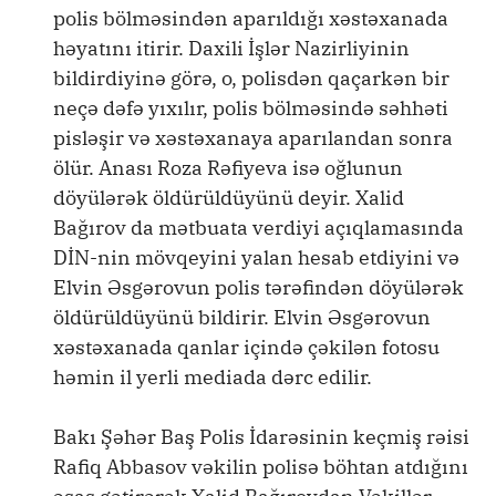
polis bölməsindən aparıldığı xəstəxanada
həyatını itirir. Daxili İşlər Nazirliyinin
bildirdiyinə görə, o, polisdən qaçarkən bir
neçə dəfə yıxılır, polis bölməsində səhhəti
pisləşir və xəstəxanaya aparılandan sonra
ölür. Anası Roza Rəfiyeva isə oğlunun
döyülərək öldürüldüyünü deyir. Xalid
Bağırov da mətbuata verdiyi açıqlamasında
DİN-nin mövqeyini yalan hesab etdiyini və
Elvin Əsgərovun polis tərəfindən döyülərək
öldürüldüyünü bildirir. Elvin Əsgərovun
xəstəxanada qanlar içində çəkilən fotosu
həmin il yerli mediada dərc edilir.
Bakı Şəhər Baş Polis İdarəsinin keçmiş rəisi
Rafiq Abbasov vəkilin polisə böhtan atdığını