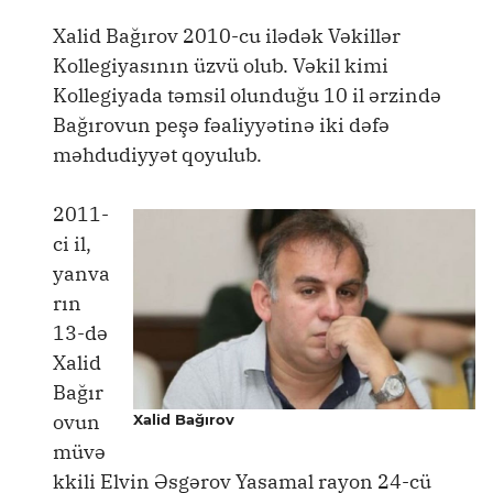
Xalid Bağırov 2010-cu ilədək Vəkillər
Kollegiyasının üzvü olub. Vəkil kimi
Kollegiyada təmsil olunduğu 10 il ərzində
Bağırovun peşə fəaliyyətinə iki dəfə
məhdudiyyət qoyulub.
2011-
ci il,
yanva
rın
13-də
Xalid
Bağır
ovun
Xalid Bağırov
müvə
kkili Elvin Əsgərov Yasamal rayon 24-cü