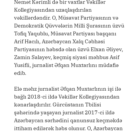
Nemət Kərimli də bir vaxtlar Vəkillər
Kollegiyasından uzaqlaşdırılan
vəkillərdəndir. O, Müsavat Partiyasının və
Demokratik Qüvvələrin Milli Şurasının üzvü
Tofiq Yaqublu, Müsavat Partiyası başqanı
Arif Hacılı, Azərbaycan Xalq Cəbhəsi
Partiyasının həbsdə olan üzvü Elxan Əliyev,
Zamin Salayev, keçmiş siyasi məhbus Asif
Yusifli, jurnalist Əfqan Muxtarlını müdafiə
edib.
Elə məhz jurnalist Əfqan Muxtarlının işi ilə
bağlı 2018-ci ildə Vəkillər Kollegiyasından
kənarlaşdırılır. Gürcüstanın Tbilisi
şəhərində yaşayan jurnalist 2017-ci ildə
Azərbaycan sərhədini qanunsuz keçməkdə
ittiham edilərək həbs olunur. O, Azərbaycan