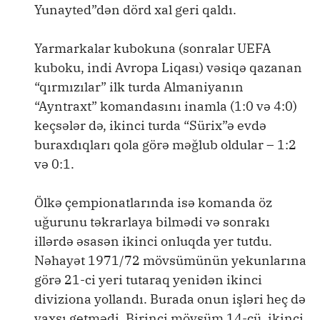
Yunayted”dən dörd xal geri qaldı.
Yarmarkalar kubokuna (sonralar UEFA
kuboku, indi Avropa Liqası) vəsiqə qazanan
“qırmızılar” ilk turda Almaniyanın
“Ayntraxt” komandasını inamla (1:0 və 4:0)
keçsələr də, ikinci turda “Sürix”ə evdə
buraxdıqları qola görə məğlub oldular – 1:2
və 0:1.
Ölkə çempionatlarında isə komanda öz
uğurunu təkrarlaya bilmədi və sonrakı
illərdə əsasən ikinci onluqda yer tutdu.
Nəhayət 1971/72 mövsümünün yekunlarına
görə 21-ci yeri tutaraq yenidən ikinci
diviziona yollandı. Burada onun işləri heç də
yaxşı getmədi. Birinci mövsüm 14-cü, ikinci