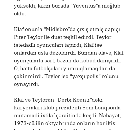
yüksəldi, lakin burada “Yuventus”a məğlub
oldu.
Klaf onunla “Midlsbro”da çıxış etmiş qapıçı
Piter Teylor ilə duet təşkil edirdi. Teylor
istedadlı oyunçuları tapırdı, Klaf isə
onlardan usta düzəldirdi. Bundan əlavə, Klaf
oyunçularla sərt, bəzən də kobud danışrıdı.
O, hətta futbolçuları yumruqlamaqdan da
çəkinmirdi. Teylor isə “yaxşı polis” rolunu
oynayırdı.
Klaf və Teylorun “Derbi Kounti”dəki
karyeraları klub prezidenti Sem Lonqsonla
mütəmadi ixtilaf şəraitində keçdi. Nəhayət,
1973-cü ilin oktyabrında onların hər ikisi