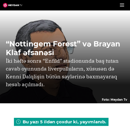
Skip
to
content
“Nottingem Forest” və Brayan
Klaf əfsanəsi
İki həftə sonra “Enfild” stadionunda baş tutan
cavab oyununda liverpulluların, xüsusən də
Kenni Dalqlişin bütün səylərinə baxmayaraq
hesab açılmadı.
Foto: Meydan Tv
Bu yazı 5 ildən çoxdur ki, yayımlanıb.