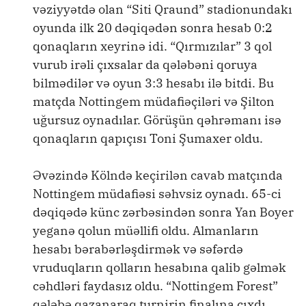
vəziyyətdə olan “Siti Qraund” stadionundakı
oyunda ilk 20 dəqiqədən sonra hesab 0:2
qonaqların xeyrinə idi. “Qırmızılar” 3 qol
vurub irəli çıxsalar da qələbəni qoruya
bilmədilər və oyun 3:3 hesabı ilə bitdi. Bu
matçda Nottingem müdafiəçiləri və Şilton
uğursuz oynadılar. Görüşün qəhrəmanı isə
qonaqların qapıçısı Toni Şumaxer oldu.
Əvəzində Kölndə keçirilən cavab matçında
Nottingem müdafiəsi səhvsiz oynadı. 65-ci
dəqiqədə künc zərbəsindən sonra Yan Boyer
yeganə qolun müəllifi oldu. Almanların
hesabı bərabərləşdirmək və səfərdə
vruduqların qolların hesabına qalib gəlmək
cəhdləri faydasız oldu. “Nottingem Forest”
qələbə qazanaraq turnirin finalına çıxdı.