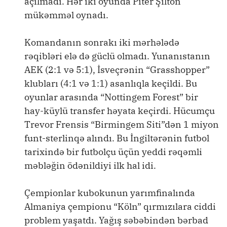
açılmadı. Hər iki oyunda Piter Şilton
mükəmməl oynadı.
Komandanın sonrakı iki mərhələdə
rəqibləri elə də güclü olmadı. Yunanıstanın
AEK (2:1 və 5:1), İsveçrənin “Grasshopper”
klubları (4:1 və 1:1) asanlıqla keçildi. Bu
oyunlar arasında “Nottingem Forest” bir
hay-küylü transfer həyata keçirdi. Hücumçu
Trevor Frensis “Birmingem Siti”dən 1 miyon
funt-sterlinqə alındı. Bu İngiltərənin futbol
tarixində bir futbolçu üçün yeddi rəqəmli
məbləğin ödənildiyi ilk hal idi.
Çempionlar kubokunun yarımfinalında
Almaniya çempionu “Köln” qırmızılara ciddi
problem yaşatdı. Yağış səbəbindən bərbad