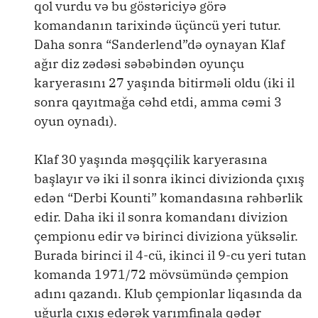
qol vurdu və bu göstəriciyə görə
komandanın tarixində üçüncü yeri tutur.
Daha sonra “Sanderlend”də oynayan Klaf
ağır diz zədəsi səbəbindən oyunçu
karyerasını 27 yaşında bitirməli oldu (iki il
sonra qayıtmağa cəhd etdi, amma cəmi 3
oyun oynadı).
Klaf 30 yaşında məşqçilik karyerasına
başlayır və iki il sonra ikinci divizionda çıxış
edən “Derbi Kounti” komandasına rəhbərlik
edir. Daha iki il sonra komandanı divizion
çempionu edir və birinci diviziona yüksəlir.
Burada birinci il 4-cü, ikinci il 9-cu yeri tutan
komanda 1971/72 mövsümündə çempion
adını qazandı. Klub çempionlar liqasında da
uğurla çıxış edərək yarımfinala qədər