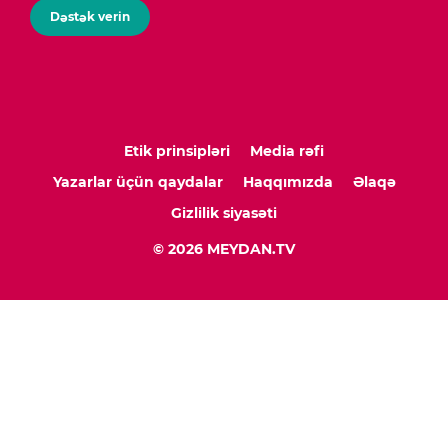
Dəstək verin
Etik prinsipləri
Media rəfi
Yazarlar üçün qaydalar
Haqqımızda
Əlaqə
Gizlilik siyasəti
© 2026 MEYDAN.TV