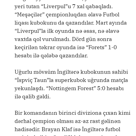
yeri tutan “Liverpul”u 7 xal qabaqladı.
“Meşəçilər” çempionluqdan əlavə Futbol
liqası kubokunu da qazandılar. Mart ayında
“Liverpul”la ilk oyunda nə əsas, nə əlavə
vaxtda qol vurulmadı. Dörd gün sonra
keçirilən təkrar oyunda isə “Forets” 1-0
hesabı ilə qələbə qazandılar.
Uğurlu mövsüm İngiltərə kubokunun sahibi
“İspviç Taun”la superkubok uğrunda matçla
yekunlaşdı. “Nottingem Forest” 5:0 hesabı
ilə qalib gəldi.
Bir komandanın birinci diviziona çıxan kimi
dərhal çempion olması az-az rast gəlinən
hadisədir. Brayan Klaf isə İngiltərə futbol