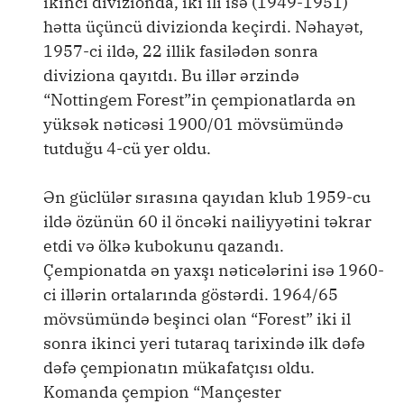
ikinci divizionda, iki ili isə (1949-1951)
hətta üçüncü divizionda keçirdi. Nəhayət,
1957-ci ildə, 22 illik fasilədən sonra
diviziona qayıtdı. Bu illər ərzində
“Nottingem Forest”in çempionatlarda ən
yüksək nəticəsi 1900/01 mövsümündə
tutduğu 4-cü yer oldu.
Ən güclülər sırasına qayıdan klub 1959-cu
ildə özünün 60 il öncəki nailiyyətini təkrar
etdi və ölkə kubokunu qazandı.
Çempionatda ən yaxşı nəticələrini isə 1960-
ci illərin ortalarında göstərdi. 1964/65
mövsümündə beşinci olan “Forest” iki il
sonra ikinci yeri tutaraq tarixində ilk dəfə
dəfə çempionatın mükafatçısı oldu.
Komanda çempion “Mançester