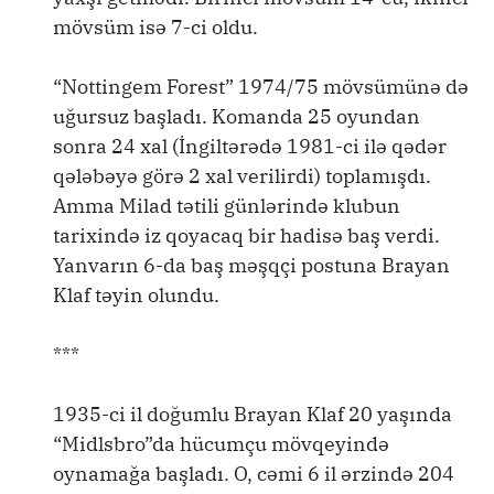
mövsüm isə 7-ci oldu.
“Nottingem Forest” 1974/75 mövsümünə də
uğursuz başladı. Komanda 25 oyundan
sonra 24 xal (İngiltərədə 1981-ci ilə qədər
qələbəyə görə 2 xal verilirdi) toplamışdı.
Amma Milad tətili günlərində klubun
tarixində iz qoyacaq bir hadisə baş verdi.
Yanvarın 6-da baş məşqçi postuna Brayan
Klaf təyin olundu.
***
1935-ci il doğumlu Brayan Klaf 20 yaşında
“Midlsbro”da hücumçu mövqeyində
oynamağa başladı. O, cəmi 6 il ərzində 204