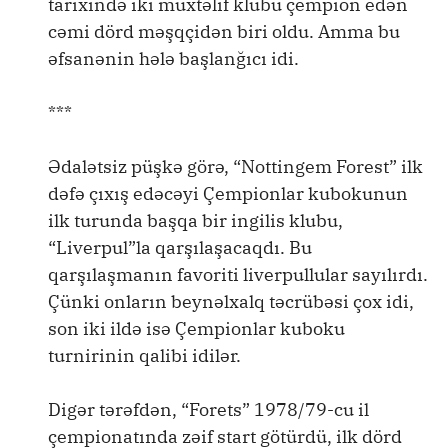
tarixində iki müxtəlif klubu çempion edən
cəmi dörd məşqçidən biri oldu. Amma bu
əfsanənin hələ başlanğıcı idi.
***
Ədalətsiz püşkə görə, “Nottingem Forest” ilk
dəfə çıxış edəcəyi Çempionlar kubokunun
ilk turunda başqa bir ingilis klubu,
“Liverpul”la qarşılaşacaqdı. Bu
qarşılaşmanın favoriti liverpullular sayılırdı.
Çünki onların beynəlxalq təcrübəsi çox idi,
son iki ildə isə Çempionlar kuboku
turnirinin qalibi idilər.
Digər tərəfdən, “Forets” 1978/79-cu il
çempionatında zəif start götürdü, ilk dörd