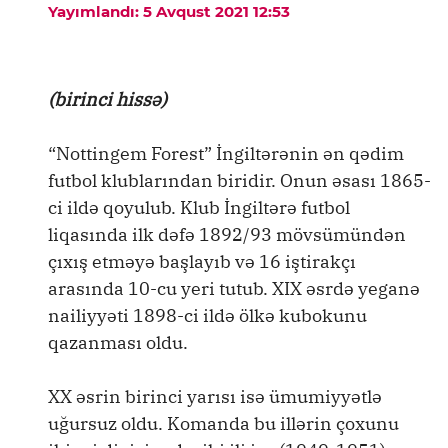
Yayımlandı: 5 Avqust 2021 12:53
(birinci hissə)
“Nottingem Forest” İngiltərənin ən qədim
futbol klublarından biridir. Onun əsası 1865-
ci ildə qoyulub. Klub İngiltərə futbol
liqasında ilk dəfə 1892/93 mövsümündən
çıxış etməyə başlayıb və 16 iştirakçı
arasında 10-cu yeri tutub. XIX əsrdə yeganə
nailiyyəti 1898-ci ildə ölkə kubokunu
qazanması oldu.
XX əsrin birinci yarısı isə ümumiyyətlə
uğursuz oldu. Komanda bu illərin çoxunu