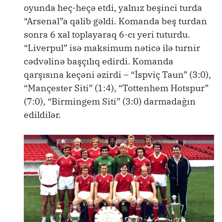
oyunda heç-heçə etdi, yalnız beşinci turda
“Arsenal”a qalib gəldi. Komanda beş turdan
sonra 6 xal toplayaraq 6-cı yeri tuturdu.
“Liverpul” isə maksimum nəticə ilə turnir
cədvəlinə başçılıq edirdi. Komanda
qarşısına keçəni əzirdi – “İspviç Taun” (3:0),
“Mançester Siti” (1:4), “Tottenhem Hotspur”
(7:0), “Birmingem Siti” (3:0) darmadağın
edildilər.