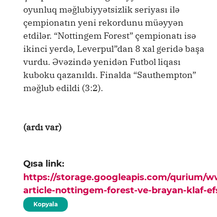
oyunluq məğlubiyyətsizlik seriyası ilə
çempionatın yeni rekordunu müəyyən
etdilər. “Nottingem Forest” çempionatı isə
ikinci yerdə, Leverpul”dan 8 xal geridə başa
vurdu. Əvəzində yenidən Futbol liqası
kuboku qazanıldı. Finalda “Sauthempton”
məğlub edildi (3:2).
(ardı var)
Qısa link:
https://storage.googleapis.com/qurium/
article-nottingem-forest-ve-brayan-klaf-e
Kopyala