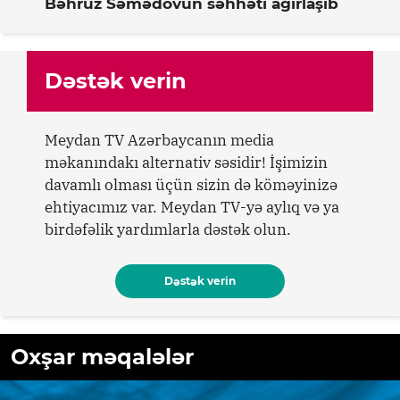
Bəhruz Səmədovun səhhəti ağırlaşıb
Dəstək verin
Meydan TV Azərbaycanın media
məkanındakı alternativ səsidir! İşimizin
davamlı olması üçün sizin də köməyinizə
ehtiyacımız var. Meydan TV-yə aylıq və ya
birdəfəlik yardımlarla dəstək olun.
Dəstək verin
Oxşar məqalələr