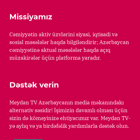
Missiyamız
Cəmiyyətin aktiv üzvlərini siyasi, iqtisadi və
sosial məsələlər haqda bilgiləndirir; Azərbaycan
cəmiyyətinə aktual məsələlər haqda açıq
müzakirələr üçün platforma yaradır.
Dəstək verin
Meydan TV Azərbaycanın media məkanındakı
alternativ səsidir! İşimizin davamlı olması üçün
sizin də köməyinizə ehtiyacımız var. Meydan TV-
yə aylıq və ya birdəfəlik yardımlarla dəstək olun.