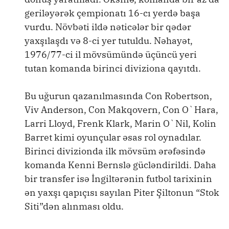
geriləyərək çempionatı 16-cı yerdə başa
vurdu. Növbəti ildə nəticələr bir qədər
yaxşılaşdı və 8-ci yer tutuldu. Nəhayət,
1976/77-ci il mövsümündə üçüncü yeri
tutan komanda birinci diviziona qayıtdı.
Bu uğurun qazanılmasında Con Robertson,
Viv Anderson, Con Makqovern, Con O`Hara,
Larri Lloyd, Frenk Klark, Marin O`Nil, Kolin
Barret kimi oyunçular əsas rol oynadılar.
Birinci divizionda ilk mövsüm ərəfəsində
komanda Kenni Bernslə gücləndirildi. Daha
bir transfer isə İngiltərənin futbol tarixinin
ən yaxşı qapıçısı sayılan Piter Şiltonun “Stok
Siti”dən alınması oldu.