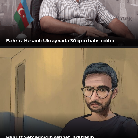
Bəhruz Həsənli Ukraynada 30 gün həbs edilib
Bəhruz Səmədovun səhhəti ağırlaşıb