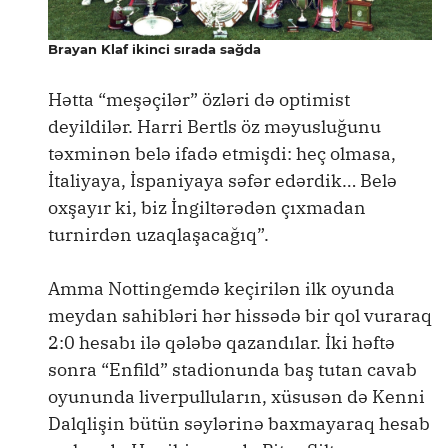
Brayan Klaf ikinci sırada sağda
Hətta “meşəçilər” özləri də optimist
deyildilər. Harri Bertls öz məyusluğunu
təxminən belə ifadə etmişdi: heç olmasa,
İtaliyaya, İspaniyaya səfər edərdik… Belə
oxşayır ki, biz İngiltərədən çıxmadan
turnirdən uzaqlaşacağıq”.
Amma Nottingemdə keçirilən ilk oyunda
meydan sahibləri hər hissədə bir qol vuraraq
2:0 hesabı ilə qələbə qazandılar. İki həftə
sonra “Enfild” stadionunda baş tutan cavab
oyununda liverpulluların, xüsusən də Kenni
Dalqlişin bütün səylərinə baxmayaraq hesab