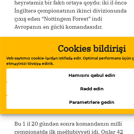
heyrətamiz bir faktı ortaya qoydu: iki il öncə
İngiltərə çempionatının ikinci divizionunda
çıxış edən “Nottingem Forest” indi
Avropanın ən güclü komandasıdır.
***
Cookies bildirişi
Ölkə çempionatında zəif startdan sonra
Veb saytımız cookie-lərdən istifadə edir. Optimal performans üçün ç
etməyinizi tövsiyə edirik.
“meşəçilər” öz nəticələrini xeyli
yaxşılaşdırdılar və 18-ci turdan sonra ikinci
Hamısını qəbul edin
yerə qalxaraq “Liverpul”la aradakı fərqi 2
Rədd edin
xala endirdilər. Amma dekabrın 9-da
Liverpulda baş tutan əyani qarşılaşmada ev
Parametrlərə gedin
sahibləri 2:0 hesabı ilə qalib gəldilər.
Bu 1 il 20 gündən sonra komandanın milli
çempionatda ilk məğlubiyyəti idi. Onlar 42