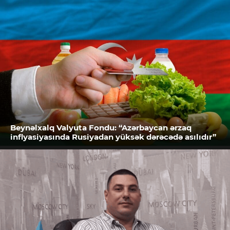
Beynəlxalq Valyuta Fondu: “Azərbaycan ərzaq
inflyasiyasında Rusiyadan yüksək dərəcədə asılıdır”