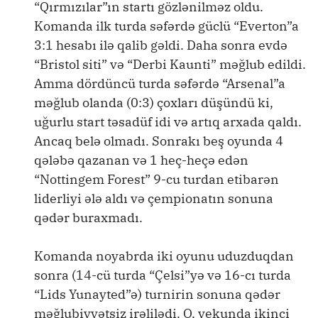
“Qırmızılar”ın startı gözlənilməz oldu.
Komanda ilk turda səfərdə güclü “Everton”a
3:1 hesabı ilə qalib gəldi. Daha sonra evdə
“Bristol siti” və “Derbi Kaunti” məğlub edildi.
Amma dördüncü turda səfərdə “Arsenal”a
məğlub olanda (0:3) çoxları düşündü ki,
uğurlu start təsadüf idi və artıq arxada qaldı.
Ancaq belə olmadı. Sonrakı beş oyunda 4
qələbə qazanan və 1 heç-heçə edən
“Nottingem Forest” 9-cu turdan etibarən
liderliyi ələ aldı və çempionatın sonuna
qədər buraxmadı.
Komanda noyabrda iki oyunu uduzduqdan
sonra (14-cü turda “Çelsi”yə və 16-cı turda
“Lids Yunayted”ə) turnirin sonuna qədər
məğlubiyyətsiz irəlilədi. O, yekunda ikinci