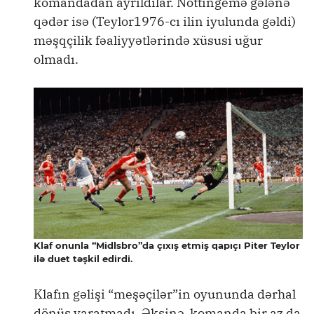
komandadan ayrıldılar. Nottingemə gələnə
qədər isə (Teylor1976-cı ilin iyulunda gəldi)
məşqçilik fəaliyyətlərində xüsusi uğur
olmadı.
Klaf onunla “Midlsbro”da çıxış etmiş qapıçı Piter Teylor
ilə duet təşkil edirdi.
Klafın gəlişi “meşəçilər”in oyununda dərhal
dönüş yaratmadı. Əksinə, komanda bir az da