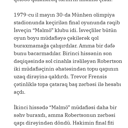
1979-cu il mayın 30-da Münhen olimpiya
stadionunda keçirilən final oyununda rəqib
İsveçin “Malmö” klubu idi. İsveçlilər bütün
oyun boyu müdafiəyə çəkilərək qol
buraxmamağa çalışırdılar. Amma bir dəfə
bunu bacarmadılar. Birinci hissənin son
dəqiqəsində sol cinahla irəliləyən Robertson
iki müdafiəçinin əhatəsindən topu qapının
uzaq dirəyinə qaldırdı. Trevor Frensis
çətinliklə topa çataraq baş zərbəsi ilə hesabı
açdı.
İkinci hissədə “Malmö” müdafiəsi daha bir
səhv buraxdı, amma Robertsonun zərbəsi
qapı dirəyindən döndü. Hakimin final fiti