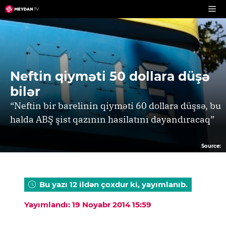
Skip
to
content
Neftin qiyməti 50 dollara düşə
bilər
“Neftin bir barelinin qiyməti 60 dollara düşsə, bu
halda ABŞ şist qazının hasilatını dayandıracaq”
Source:
Bu yazı 12 ildən çoxdur ki, yayımlanıb.
Yayımlandı: 19 Noyabr 2014 15:59