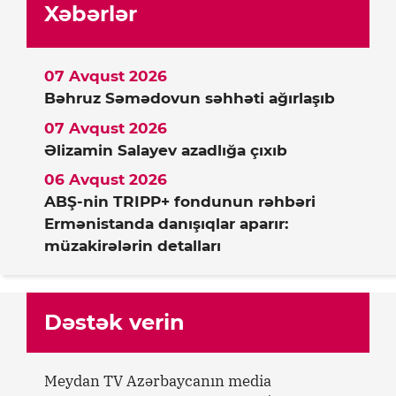
Xəbərlər
07 Avqust 2026
Bəhruz Səmədovun səhhəti ağırlaşıb
07 Avqust 2026
Əlizamin Salayev azadlığa çıxıb
06 Avqust 2026
ABŞ-nin TRIPP+ fondunun rəhbəri
Ermənistanda danışıqlar aparır:
müzakirələrin detalları
Dəstək verin
Meydan TV Azərbaycanın media