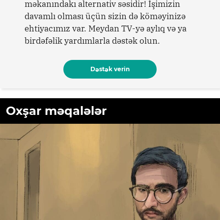
məkanındakı alternativ səsidir! İşimizin
davamlı olması üçün sizin də köməyinizə
ehtiyacımız var. Meydan TV-yə aylıq və ya
birdəfəlik yardımlarla dəstək olun.
Dəstək verin
Oxşar məqalələr