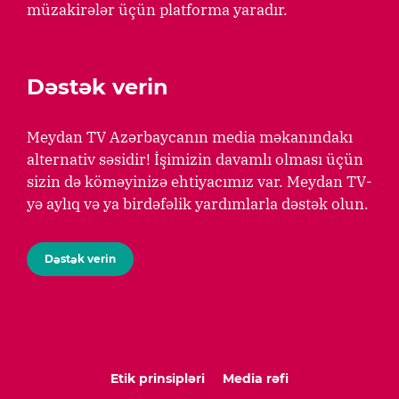
müzakirələr üçün platforma yaradır.
Dəstək verin
Meydan TV Azərbaycanın media məkanındakı
alternativ səsidir! İşimizin davamlı olması üçün
sizin də köməyinizə ehtiyacımız var. Meydan TV-
yə aylıq və ya birdəfəlik yardımlarla dəstək olun.
Dəstək verin
Etik prinsipləri
Media rəfi