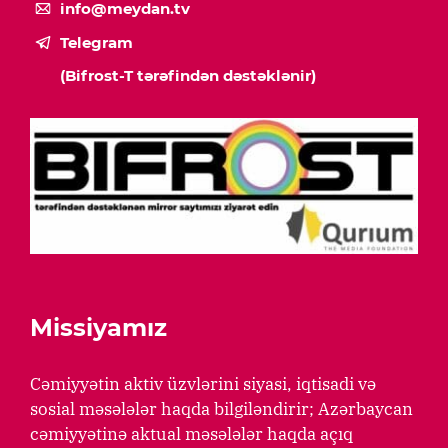
info@meydan.tv
Telegram
(Bifrost-T tərəfindən dəstəklənir)
Missiyamız
Cəmiyyətin aktiv üzvlərini siyasi, iqtisadi və
sosial məsələlər haqda bilgiləndirir; Azərbaycan
cəmiyyətinə aktual məsələlər haqda açıq