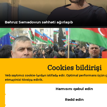
Bəhruz Səmədovun səhhəti ağırlaşıb
Cookies bildirişi
Veb saytımız cookie-lərdən istifadə edir. Optimal performans üçün ç
etməyinizi tövsiyə edirik.
Hamısını qəbul edin
Əlizamin Salayev azadlığa çıxıb
Rədd edin