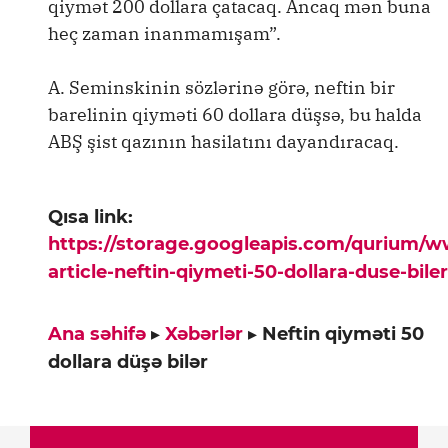
qiymət 200 dollara çatacaq. Ancaq mən buna
heç zaman inanmamışam”.
A. Seminskinin sözlərinə görə, neftin bir
barelinin qiyməti 60 dollara düşsə, bu halda
ABŞ şist qazının hasilatını dayandıracaq.
Qısa link:
https://storage.googleapis.com/qurium/
article-neftin-qiymeti-50-dollara-duse-bile
Ana səhifə
▸
Xəbərlər
▸
Neftin qiyməti 50
dollara düşə bilər