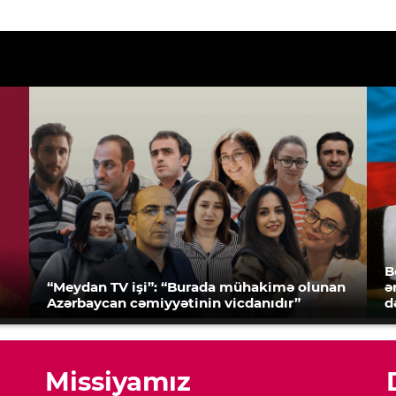
B
“Meydan TV işi”: “Burada mühakimə olunan
ə
Azərbaycan cəmiyyətinin vicdanıdır”
d
Missiyamız