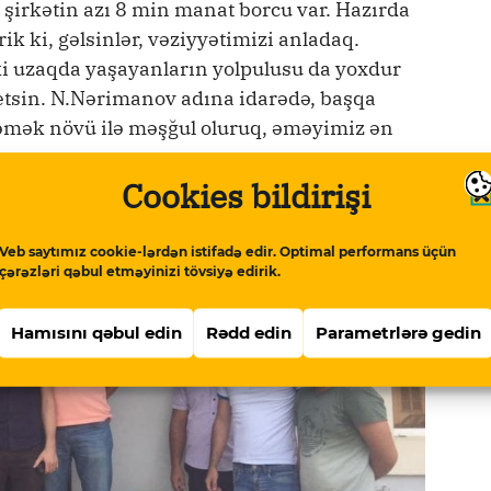
şirkətin azı 8 min manat borcu var. Hazırda
rik ki, gəlsinlər, vəziyyətimizi anladaq.
nki uzaqda yaşayanların yolpulusu da yoxdur
 etsin. N.Nərimanov adına idarədə, başqa
r əmək növü ilə məşğul oluruq, əməyimiz ən
Cookies bildirişi
Veb saytımız cookie-lərdən istifadə edir. Optimal performans üçün
çərəzləri qəbul etməyinizi tövsiyə edirik.
Hamısını qəbul edin
Rədd edin
Parametrlərə gedin