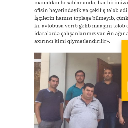
manatdan hesablananda, hər birimizə 
ofisin həyətindəyik və çəkiliş tələb edi
İşçilərin hamısı toplaşa bilməyib, çü
ki, avtobusa verib gəlib maaşını tələb
idarələrdə çalışanlarımız var. Ən ağı
axırıncı kimi qiymətləndirilir».