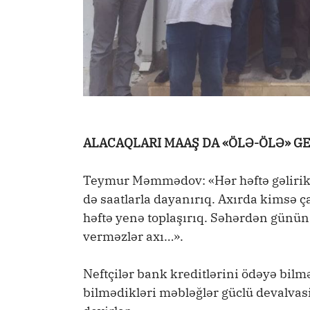
ALACAQLARI MAAŞ DA «ÖLƏ-ÖLƏ» G
Teymur Məmmədov: «Hər həftə gəlirik,
də saatlarla dayanırıq. Axırda kimsə çağ
həftə yenə toplaşırıq. Səhərdən günün
verməzlər axı…».
Neftçilər bank kreditlərini ödəyə bilməd
bilmədikləri məbləğlər güclü devalvas