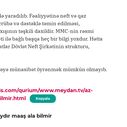
 yaradılıb. Fəaliyyətinə neft və qaz
crübə və dəstəklə təmin edilməsi,
ışının təşkili daxildir. MMC-nin rəsmi
ti ilə bağlı başqa heç bir bilgi yoxdur. Hətta
lar Dövlət Neft Şirkətinin strukturu,
əsələyə münasibət öyrənmək mümkün olmayıb.
pis.com/qurium/www.meydan.tv/az-
ilmir.html
Kopyala
aydır maaş ala bilmir