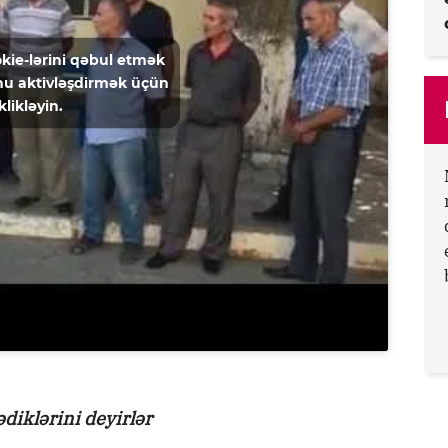
kie-lərini qəbul etmək
u aktivləşdirmək üçün
klikləyin.
ədiklərini deyirlər