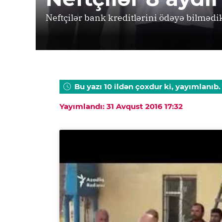
Neftçilər bank kreditlərini ödəyə bilmədik
Bu yazı 10 ildən çoxdur ki, yayımlanıb.
Yayımlandı: 31 Avqust 2016 17:32