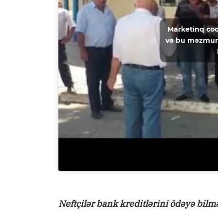
Marketinq coo
və bu məzmun
Neftçilər bank kreditlərini ödəyə bilm