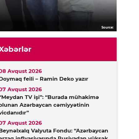
Source:
Xəbərlər
08 Avqust 2026
Doymaq feili – Ramin Deko yazır
07 Avqust 2026
“Meydan TV işi”: “Burada mühakimə
olunan Azərbaycan cəmiyyətinin
vicdanıdır”
07 Avqust 2026
Beynəlxalq Valyuta Fondu: “Azərbaycan
ərzaq inflyasiyasında Rusiyadan yüksək