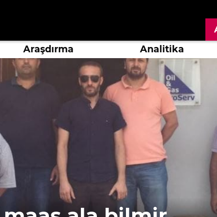
Araşdırma
Analitika
r maaş ala bilmir