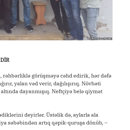
EDİR
 rəhbərliklə görüşməyə cəhd edirik, hər dəfə
ırır, yalan vəd verir, dağılışırıq. Növbəti
 altında dayanmışıq. Neftçiyə belə qiymət
iklərini deyirlər. Üstəlik də, aylarla ala
iya səbəbindən artıq qəpik-quruşa dönüb, –