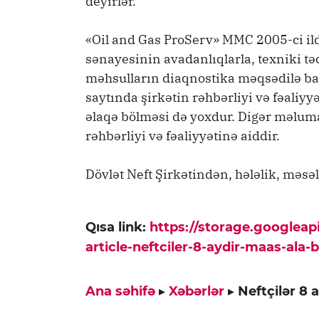
deyirlər.
«Oil and Gas ProServ» MMC 2005-ci ildə
sənayesinin avadanlıqlarla, texniki tə
məhsulların diaqnostika məqsədilə bax
saytında şirkətin rəhbərliyi və fəaliyyə
əlaqə bölməsi də yoxdur. Digər məlumat
rəhbərliyi və fəaliyyətinə aiddir.
Dövlət Neft Şirkətindən, hələlik, m
Qısa link:
https://storage.googlea
article-neftciler-8-aydir-maas-ala-b
Ana səhifə
▸
Xəbərlər
▸
Neftçilər 8 