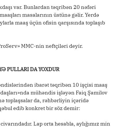
daşı var. Bunlardan təqribən 20 nəfəri
 maaşları masalarının üstünə gəlir. Yerdə
aylarla maaş üçün ofisin qarşısında toplaşıb
roServ» MMC-nin neftçiləri deyir.
Ə PULLARI DA YOXDUR
ndislərindən ibarət təqribən 10 işçisi maaş
eft daşları»nda mühəndis işləyən Faiq Şamilov
nə toplaşsalar da, rəhbərliyin içəridə
əbul edib konkret bir söz demir:
varındadır. Lap orta hesabla, aylığımız min