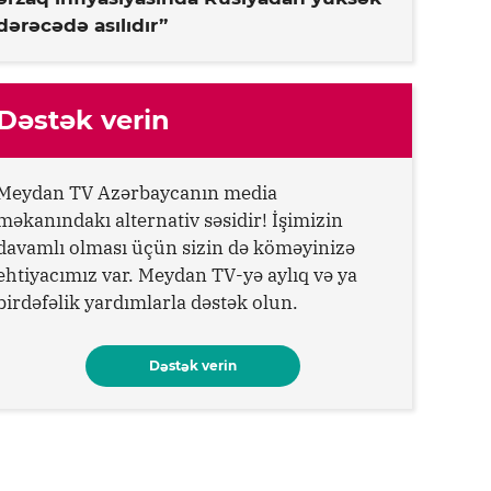
dərəcədə asılıdır”
Dəstək verin
Meydan TV Azərbaycanın media
məkanındakı alternativ səsidir! İşimizin
davamlı olması üçün sizin də köməyinizə
ehtiyacımız var. Meydan TV-yə aylıq və ya
birdəfəlik yardımlarla dəstək olun.
Dəstək verin