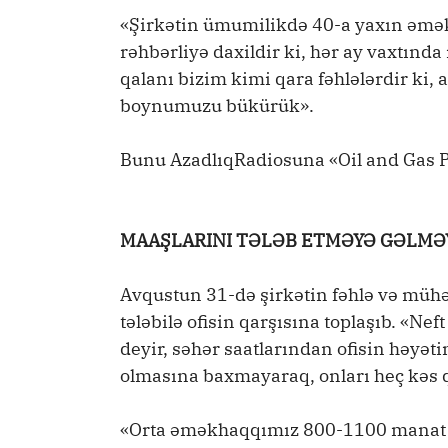
«Şirkətin ümumilikdə 40-a yaxın əmək
rəhbərliyə daxildir ki, hər ay vaxtında
qalanı bizim kimi qara fəhlələrdir ki, 
boynumuzu bükürük».
Bunu AzadlıqRadiosuna «Oil and Gas P
MAAŞLARINI TƏLƏB ETMƏYƏ GƏLMƏY
Avqustun 31-də şirkətin fəhlə və mühə
tələbilə ofisin qarşısına toplaşıb. «N
deyir, səhər saatlarından ofisin həyəti
olmasına baxmayaraq, onları heç kəs q
«Orta əməkhaqqımız 800-1100 manat ci