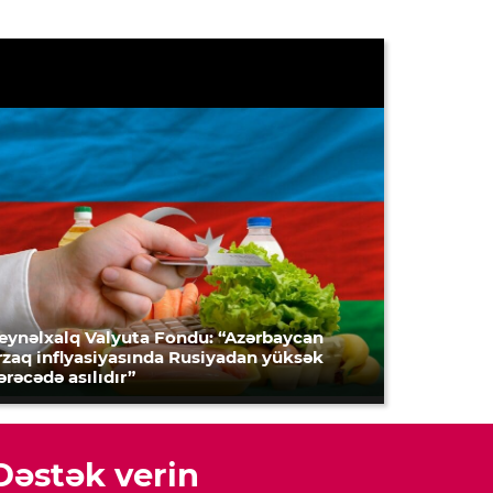
eynəlxalq Valyuta Fondu: “Azərbaycan
rzaq inflyasiyasında Rusiyadan yüksək
ərəcədə asılıdır”
Dəstək verin