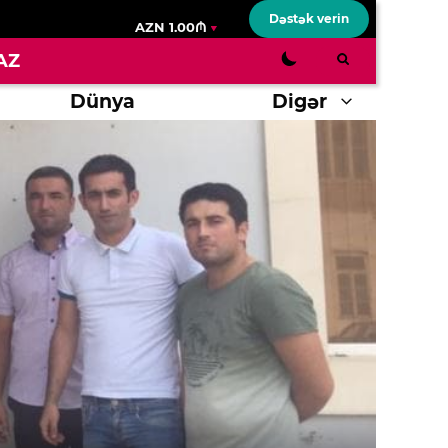
Dəstək verin
AZN 1.00₼
AZ
Dünya
Digər