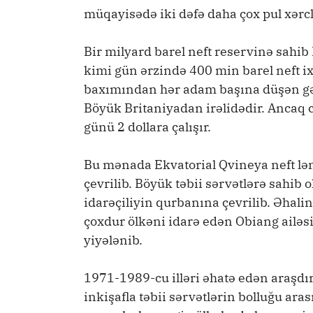
müqayisədə iki dəfə daha çox pul xərcl
Bir milyard barel neft reservinə sahib
kimi gün ərzində 400 min barel neft i
baxımından hər adam başına düşən gə
Böyük Britaniyadan irəlidədir. Ancaq 
günü 2 dollara çalışır.
Bu mənada Ekvatorial Qvineya neft lə
çevrilib. Böyük təbii sərvətlərə sahib
idarəçiliyin qurbanına çevrilib. Əhali
çoxdur ölkəni idarə edən Obiang ailəsi
yiyələnib.
1971-1989-cu illəri əhatə edən araşdı
inkişafla təbii sərvətlərin bolluğu aras