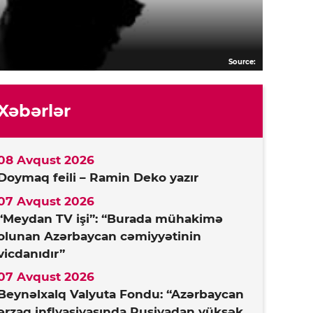
Source:
Xəbərlər
08 Avqust 2026
Doymaq feili – Ramin Deko yazır
07 Avqust 2026
“Meydan TV işi”: “Burada mühakimə
olunan Azərbaycan cəmiyyətinin
vicdanıdır”
07 Avqust 2026
Beynəlxalq Valyuta Fondu: “Azərbaycan
ərzaq inflyasiyasında Rusiyadan yüksək