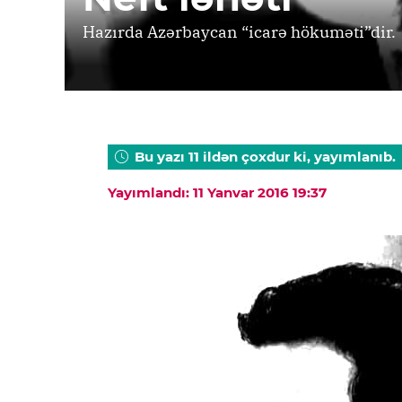
Hazırda Azərbaycan “icarə hökuməti”dir.
Bu yazı 11 ildən çoxdur ki, yayımlanıb.
Yayımlandı: 11 Yanvar 2016 19:37