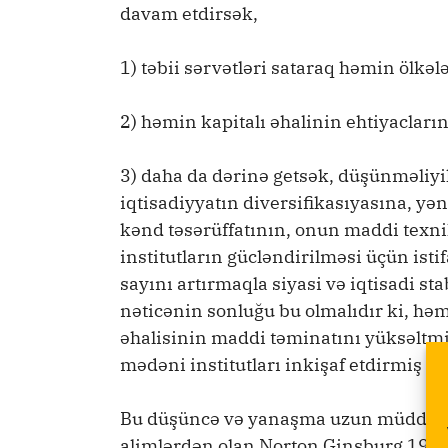
davam etdirsək,
1) təbii sərvətləri sataraq həmin ölkəl
2) həmin kapitalı əhalinin ehtiyacları
3) daha da dərinə getsək, düşünməliyik
iqtisadiyyatın diversifikasıyasına, yə
kənd təsərüffatının, onun maddi texniki
institutların gücləndirilməsi üçün isti
sayını artırmaqla siyasi və iqtisadi stab
nəticənin sonluğu bu olmalıdır ki, h
əhalisinin maddi təminatını yüksəltmiş,
mədəni institutları inkişaf etdirmiş zə
Bu düşüncə və yanaşma uzun müddət iqt
alimlərdən olan Norton Ginsburg 1957-c