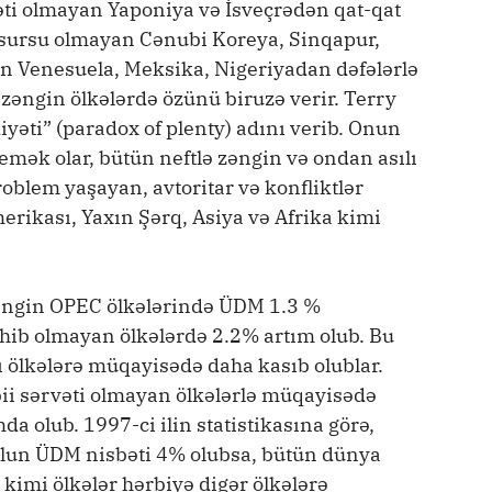
vəti olmayan Yaponiya və İsveçrədən qat-qat
 resursu olmayan Cənubi Koreya, Sinqapur,
n Venesuela, Meksika, Nigeriyadan dəfələrlə
ə zəngin ölkələrdə özünü biruzə verir. Terry
yəti” (paradox of plenty) adını verib. Onun
demək olar, bütün neftlə zəngin və ondan asılı
roblem yaşayan, avtoritar və konfliktlər
merikası, Yaxın Şərq, Asiya və Afrika kimi
 zəngin OPEC ölkələrində ÜDM 1.3 %
ahib olmayan ölkələrdə 2.2% artım olub. Bu
lı ölkələrə müqayisədə daha kasıb olublar.
əbii sərvəti olmayan ölkələrlə müqayisədə
a olub. 1997-ci ilin statistikasına görə,
pulun ÜDM nisbəti 4% olubsa, bütün dünya
kimi ölkələr hərbiyə digər ölkələrə