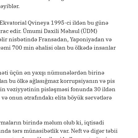
əyiblər.
 Ekvatorial Qvineya 1995-ci ildən bu günə
xrac edir. Ümumi Daxili Məhsul (ÜDM)
lir nisbətində Fransadan, Yaponiyadan və
cəmi 700 min əhalisi olan bu ölkədə insanlar
nəti üçün ən yaxşı nümunələrdən birinə
 olan bu ölkə ağlasığmaz korrupsiyanın və pis
nin vəziyyətinin pisləşməsi fonunda 30 ildən
 və onun ətrafındakı elita böyük sərvətlərə
rmaların birində məlum olub ki, iqtisadi
ında tərs münasibətlik var. Neft və digər təbii