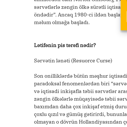
sərvətlərlə zəngin ölkə sürətli iqtisad
öndədir”. Ancaq 1980-ci ildən başlaya
məlum olmağa başladı.
Lətifənin pis tərəfi nədir?
Sərvətin lənəti (Resuorce Curse)
Son onilliklərdə bütün məşhur iqtisadi
paradoksal fenomenlərdən biri “sərvəti
və iqtisadi inkişafla təbii sərvətlər a
zəngin ölkələrlə müqayisədə təbii sərvə
baxımdan daha çox inkişaf etmiş durum
çoxlu qızıl və gümüş gətirirdi, bununla
olmayan o dövrün Hollandiyasından çox 