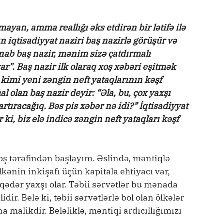
yan, amma reallığı əks etdirən bir lətifə ilə
 iqtisadiyyat naziri baş nazirlə görüşür və
ənab baş nazir, mənim sizə çatdırmalı
ar”. Baş nazir ilk olaraq xoş xəbəri eşitmək
r kimi yeni zəngin neft yataqlarının kəşf
 olan baş nazir deyir: “Əla, bu, çox yaxşı
 artıracağıq. Bəs pis xəbər nə idi?” İqtisadiyyat
ki, biz elə indicə zəngin neft yataqları kəşf
oş tərəfindən başlayım. Əslində, məntiqlə
lkənin inkişafı üçün kapitala ehtiyacı var,
o qədər yaxşı olar. Təbii sərvətlər bu mənada
dir. Belə ki, təbii sərvətlərlə bol olan ölkələr
 malikdir. Beləliklə, məntiqi ardıcıllığımızı