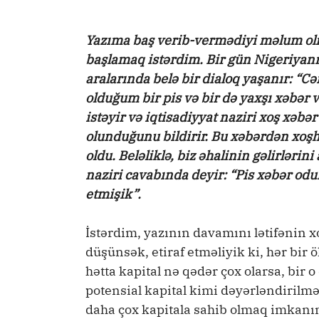
Yazıma baş verib-vermədiyi məlum olma
başlamaq istərdim. Bir gün Nigeriyanın
aralarında belə bir dialoq yaşanır: “C
olduğum bir pis və bir də yaxşı xəbər v
istəyir və iqtisadiyyat naziri xoş xəbə
olunduğunu bildirir. Bu xəbərdən xoşhal
oldu. Beləliklə, biz əhalinin gəlirlərini
naziri cavabında deyir: “Pis xəbər odur 
etmişik”.
İstərdim, yazının davamını lətifənin x
düşünsək, etiraf etməliyik ki, hər bir ö
hətta kapital nə qədər çox olarsa, bir 
potensial kapital kimi dəyərləndirilməli
daha çox kapitala sahib olmaq imkanına