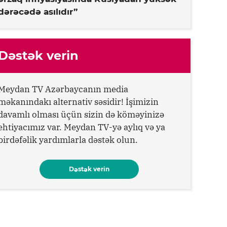
dərəcədə asılıdır”
Dəstək verin
Meydan TV Azərbaycanın media
məkanındakı alternativ səsidir! İşimizin
davamlı olması üçün sizin də köməyinizə
ehtiyacımız var. Meydan TV-yə aylıq və ya
birdəfəlik yardımlarla dəstək olun.
Dəstək verin