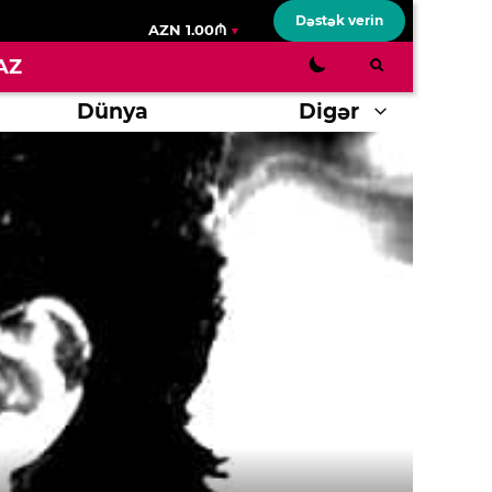
Dəstək verin
AZN 1.00₼
AZ
Dünya
Digər