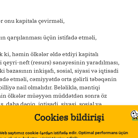
ər onu kapitala çevirməli,
nın qarşılanması üçün istifadə etməli,
 ki, həmin ölkələr əldə etdiyi kapitalı
ni qeyri-neft (resurs) sənayesinin yaradılması,
 bazasının inkişafı, sosial, siyasi və iqtisadi
fadə etməli, cəmiyyətdə orta gəlirli təbəqənin
illiyə nail olmalıdır. Beləliklə, məntiqi
əmin ölkələr müəyyən müddətdən sonra öz
 daha dəqiq, iqtisadi, siyasi, sosial və
ngin ölkələr olmalıdır.
Cookies bildirişi
isadçılar tərəfindən dəstəklənib. İqtisadçı
Veb saytımız cookie-lərdən istifadə edir. Optimal performans üçün
i ildə yazırdı: “Geniş və çoxşaxəli təbii