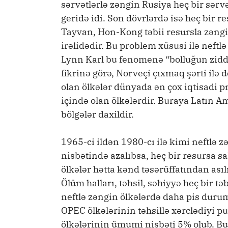
sərvətlərlə zəngin Rusiya heç bir sər
geridə idi. Son dövrlərdə isə heç bir
Tayvan, Hon-Kong təbii resursla zəngi
irəlidədir. Bu problem xüsusi ilə neftl
Lynn Karl bu fenomenə “bolluğun ziddi
fikrinə görə, Norveçi çıxmaq şərti ilə 
olan ölkələr dünyada ən çox iqtisadi p
içində olan ölkələrdir. Buraya Latın A
bölgələr daxildir.
1965-ci ildən 1980-cı ilə kimi neftlə
nisbətində azalıbsa, heç bir resursa s
ölkələr hətta kənd təsərüffatından ası
Ölüm halları, təhsil, səhiyyə heç bir t
neftlə zəngin ölkələrdə daha pis durumd
OPEC ölkələrinin təhsillə xərclədiyi 
ölkələrinin ümumi nisbəti 5% olub. Bu 