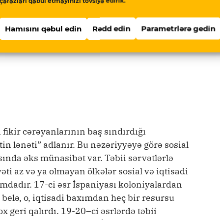
çərəzləri qəbul etməyinizi tövsiyə edirik.
i inkişaf üçün digər ölkələrdən bir neçə addım
raq, bunun tam əksi olan prosesin getdiyi
Hamısını qəbul edin
Rədd edin
Parametrlərə gedin
 fikir cərəyanlarının baş sındırdığı
n lənəti” adlanır. Bu nəzəriyyəyə görə sosial
rasında əks münasibət var. Təbii sərvətlərlə
ti az və ya olmayan ölkələr sosial və iqtisadi
dadır. 17-ci əsr İspaniyası koloniyalardan
 belə, o, iqtisadi baxımdan heç bir resursu
geri qalırdı. 19-20–ci əsrlərdə təbii