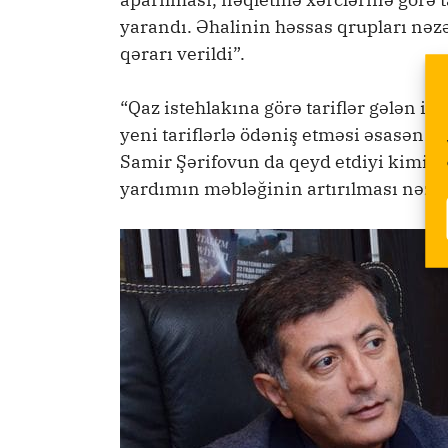
yarandı. Əhalinin həssas qrupları nəzər
qərarı verildi”.
“Qaz istehlakına görə tariflər gələn il
yeni tariflərlə ödəniş etməsi əsasən y
Samir Şərifovun da qeyd etdiyi kimi, ə
yardımın məbləğinin artırılması nəzər