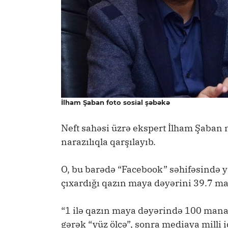
İlham Şaban foto sosial şəbəkə
Neft sahəsi üzrə ekspert İlham Şaban n
narazılıqla qarşılayıb.
O, bu barədə “Facebook” səhifəsində y
çıxardığı qazın maya dəyərini 39.7 ma
“1 ilə qazın maya dəyərində 100 manat
gərək “yüz ölçə”, sonra mediaya milli