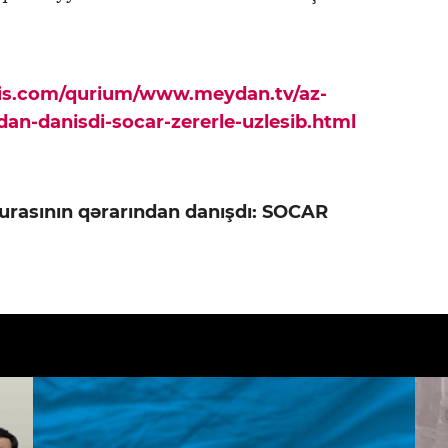
pis.com/qurium/www.meydan.tv/az-
indan-danisdi-socar-zererle-uzlesib.html
Şurasının qərarından danışdı: SOCAR