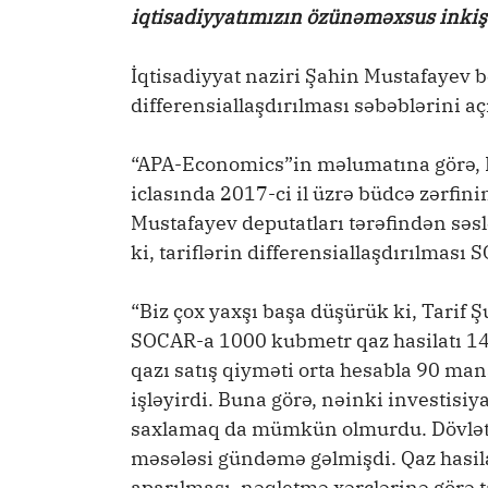
iqtisadiyyatımızın özünəməxsus inkişa
İqtisadiyyat naziri Şahin Mustafayev
differensiallaşdırılması səbəblərini aç
“APA-Economics”in məlumatına görə, Mi
iclasında 2017-ci il üzrə büdcə zərfin
Mustafayev deputatları tərəfindən səs
ki, tariflərin differensiallaşdırılması 
“Biz çox yaxşı başa düşürük ki, Tarif Ş
SOCAR-a 1000 kubmetr qaz hasilatı 1
qazı satış qiyməti orta hesabla 90 mana
işləyirdi. Buna görə, nəinki investis
saxlamaq da mümkün olmurdu. Dövlət v
məsələsi gündəmə gəlmişdi. Qaz hasilat
aparılması, nəqletmə xərclərinə görə ta