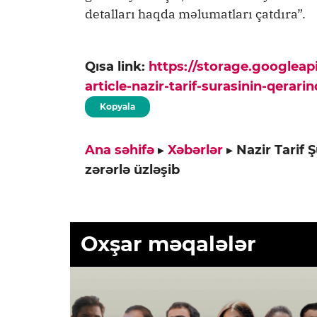
detalları haqda məlumatları çatdıra”.
Qısa link:
https://storage.googlea
article-nazir-tarif-surasinin-qerar
Kopyala
Ana səhifə
▸
Xəbərlər
▸
Nazir Tarif 
zərərlə üzləşib
Oxşar məqalələr