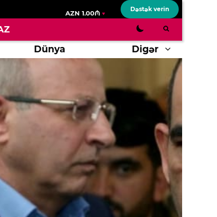
Dəstək verin
AZN 1.00₼
AZ
Dünya
Digər