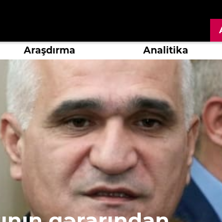
Araşdırma
Analitika
sının qərarından