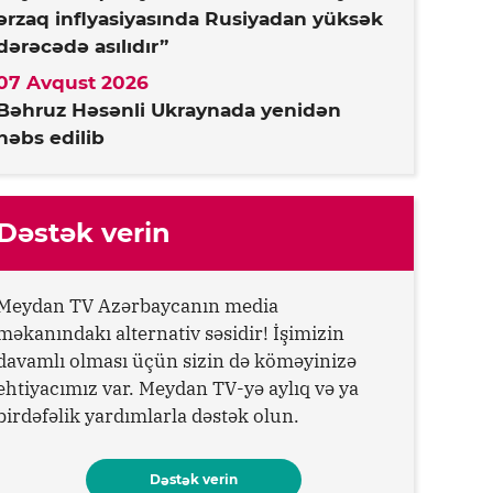
ərzaq inflyasiyasında Rusiyadan yüksək
dərəcədə asılıdır”
07 Avqust 2026
Bəhruz Həsənli Ukraynada yenidən
həbs edilib
Dəstək verin
Meydan TV Azərbaycanın media
məkanındakı alternativ səsidir! İşimizin
davamlı olması üçün sizin də köməyinizə
ehtiyacımız var. Meydan TV-yə aylıq və ya
birdəfəlik yardımlarla dəstək olun.
Dəstək verin