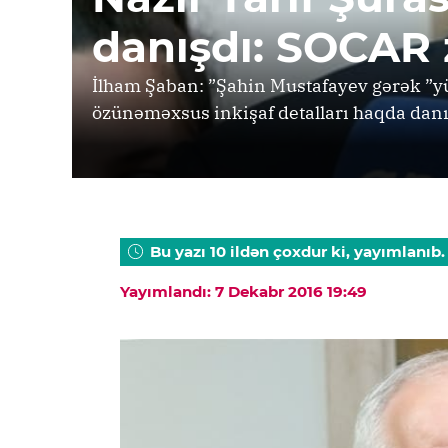
danışdı: SOCAR 
İlham Şaban: ”Şahin Mustafayev gərək ”yü
özünəməxsus inkişaf detalları haqda danı
Bu yazı 10 ildən çoxdur ki, yayımlanıb.
Yayımlandı: 7 Dekabr 2016 19:49