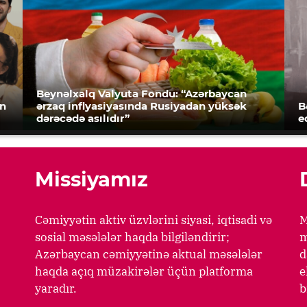
Beynəlxalq Valyuta Fondu: “Azərbaycan
an
ərzaq inflyasiyasında Rusiyadan yüksək
B
dərəcədə asılıdır”
e
Missiyamız
Cəmiyyətin aktiv üzvlərini siyasi, iqtisadi və
M
sosial məsələlər haqda bilgiləndirir;
m
Azərbaycan cəmiyyətinə aktual məsələlər
d
haqda açıq müzakirələr üçün platforma
e
yaradır.
b