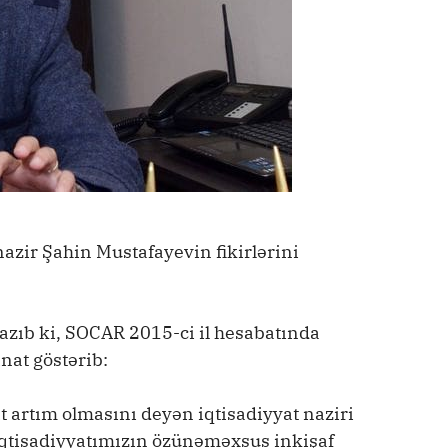
azir Şahin Mustafayevin fikirlərini
azıb ki, SOCAR 2015-ci il hesabatında
nat göstərib:
 artım olmasını deyən iqtisadiyyat naziri
 iqtisadiyyatımızın özünəməxsus inkişaf