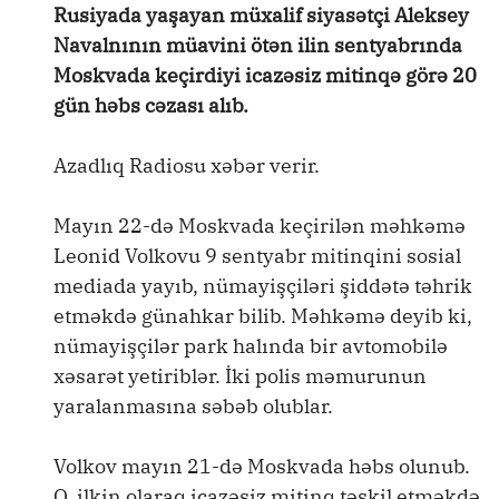
Rusiyada yaşayan müxalif siyasətçi Aleksey
Navalnının müavini ötən ilin sentyabrında
Moskvada keçirdiyi icazəsiz mitinqə görə 20
gün həbs cəzası alıb.
Azadlıq Radiosu xəbər verir.
Mayın 22-də Moskvada keçirilən məhkəmə
Leonid Volkovu 9 sentyabr mitinqini sosial
mediada yayıb, nümayişçiləri şiddətə təhrik
etməkdə günahkar bilib. Məhkəmə deyib ki,
nümayişçilər park halında bir avtomobilə
xəsarət yetiriblər. İki polis məmurunun
yaralanmasına səbəb olublar.
Volkov mayın 21-də Moskvada həbs olunub.
O, ilkin olaraq icazəsiz mitinq təşkil etməkdə