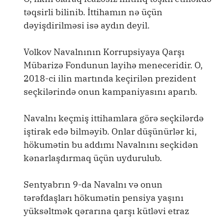
təqsirli bilinib. İttihamın nə üçün
dəyişdirilməsi isə aydın deyil.
Volkov Navalnının Korrupsiyaya Qarşı
Mübarizə Fondunun layihə meneceridir. O,
2018-ci ilin martında keçirilən prezident
seçkilərində onun kampaniyasını aparıb.
Navalnı keçmiş ittihamlara görə seçkilərdə
iştirak edə bilməyib. Onlar düşünürlər ki,
hökumətin bu addımı Navalnını seçkidən
kənarlaşdırmaq üçün uydurulub.
Sentyabrın 9-da Navalnı və onun
tərəfdaşları hökumətin pensiya yaşını
yüksəltmək qərarına qarşı kütləvi etraz