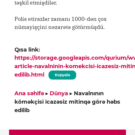
təşkil etmişdilər.
Polis etirazlar zamanı 1000-dən çox
nümayişçini nəzarətə götürmüşdü.
Qısa link:
https://storage.googleapis.com/qurium/
article-navalninin-komekcisi-icazesiz-mit
edilib.html
Kopyala
Ana səhifə
▸
Dünya
▸
Navalnının
köməkçisi icazəsiz mitinqə görə həbs
edilib