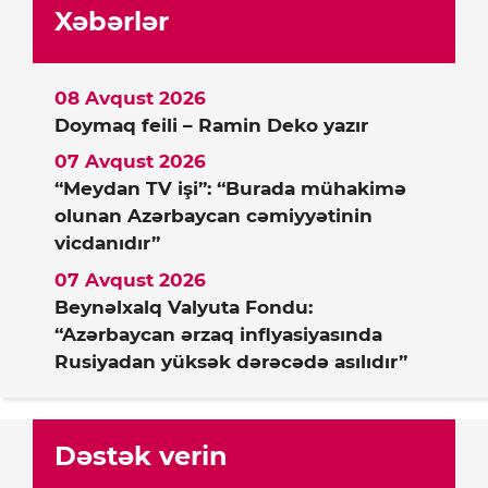
Xəbərlər
08 Avqust 2026
Doymaq feili – Ramin Deko yazır
07 Avqust 2026
“Meydan TV işi”: “Burada mühakimə
olunan Azərbaycan cəmiyyətinin
vicdanıdır”
07 Avqust 2026
Beynəlxalq Valyuta Fondu:
“Azərbaycan ərzaq inflyasiyasında
Rusiyadan yüksək dərəcədə asılıdır”
Dəstək verin