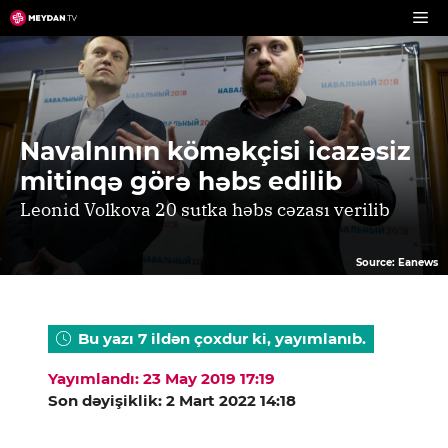
Skip
to
content
Navalnının köməkçisi icazəsiz
mitinqə görə həbs edilib
Leonid Volkova 20 sutka həbs cəzası verilib
Source: Eanews
Bu yazı 7 ildən çoxdur ki, yayımlanıb.
Yayımlandı: 23 May 2019 17:19
Son dəyişiklik: 2 Mart 2022 14:18