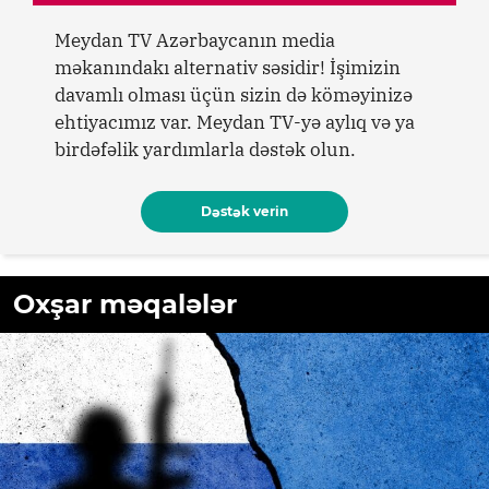
Meydan TV Azərbaycanın media
məkanındakı alternativ səsidir! İşimizin
davamlı olması üçün sizin də köməyinizə
ehtiyacımız var. Meydan TV-yə aylıq və ya
birdəfəlik yardımlarla dəstək olun.
Dəstək verin
Oxşar məqalələr