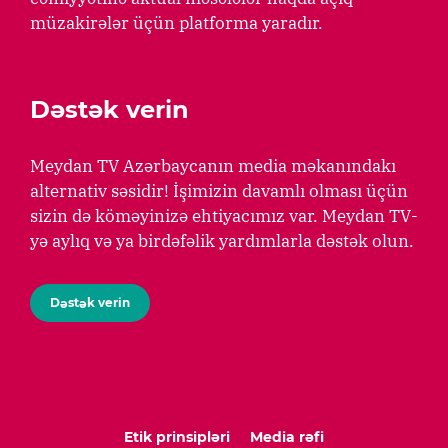
müzakirələr üçün platforma yaradır.
Dəstək verin
Meydan TV Azərbaycanın media məkanındakı
alternativ səsidir! İşimizin davamlı olması üçün
sizin də köməyinizə ehtiyacımız var. Meydan TV-
yə aylıq və ya birdəfəlik yardımlarla dəstək olun.
Dəstək verin
Etik prinsipləri
Media rəfi