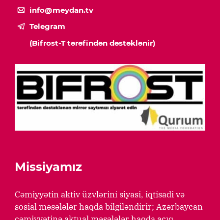
info@meydan.tv
Telegram
(Bifrost-T tərəfindən dəstəklənir)
Missiyamız
Cəmiyyətin aktiv üzvlərini siyasi, iqtisadi və
sosial məsələlər haqda bilgiləndirir; Azərbaycan
cəmiyyətinə aktual məsələlər haqda açıq