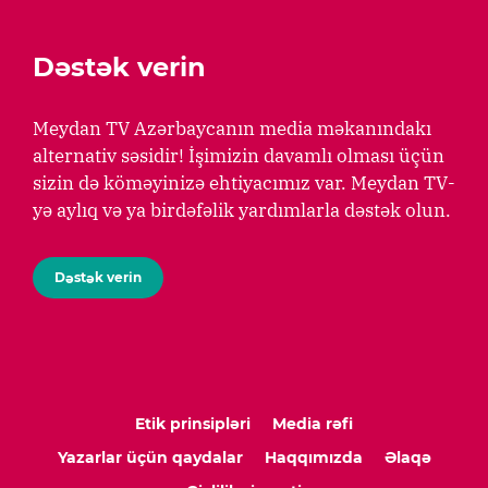
Dəstək verin
Meydan TV Azərbaycanın media məkanındakı
alternativ səsidir! İşimizin davamlı olması üçün
sizin də köməyinizə ehtiyacımız var. Meydan TV-
yə aylıq və ya birdəfəlik yardımlarla dəstək olun.
Dəstək verin
Etik prinsipləri
Media rəfi
Yazarlar üçün qaydalar
Haqqımızda
Əlaqə