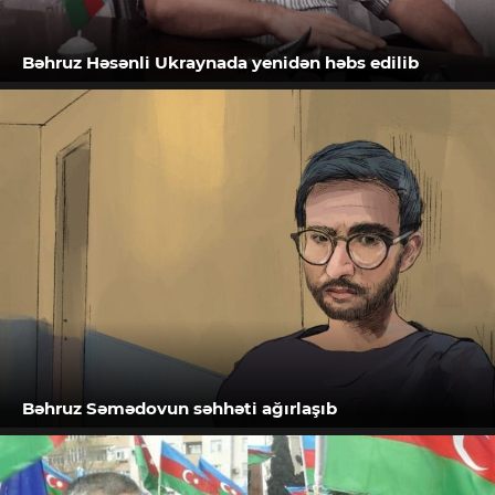
Bəhruz Həsənli Ukraynada yenidən həbs edilib
Bəhruz Səmədovun səhhəti ağırlaşıb