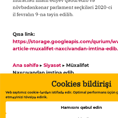
müraciəti İlham Əliyev qəbul edib və
növbədənkənar parlament seçkiləri 2020-ci
il fevralın 9-na təyin edilib.
Qısa link:
https://storage.googleapis.com/qurium/
article-muxalifet-naxcivandan-imtina-edib
Ana səhifə
▸
Siyasət
▸
Müxalifət
Naxçıvandan imtina edib
Cookies bildirişi
Veb saytımız cookie-lərdən istifadə edir. Optimal performans üçün ç
etməyinizi tövsiyə edirik.
Xəbərlər
Hamısını qəbul edin
08 Avqust 2026