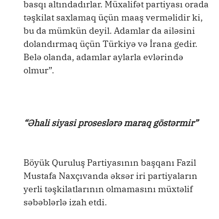
basqı altındadırlar. Müxalifət partiyası orada
təşkilat saxlamaq üçün maaş verməlidir ki,
bu da mümkün deyil. Adamlar da ailəsini
dolandırmaq üçün Türkiyə və İrana gedir.
Belə olanda, adamlar aylarla evlərində
olmur”.
“Əhali siyasi proseslərə maraq göstərmir”
Böyük Quruluş Partiyasının başqanı Fazil
Mustafa Naxçıvanda əksər iri partiyaların
yerli təşkilatlarının olmamasını müxtəlif
səbəblərlə izah etdi.