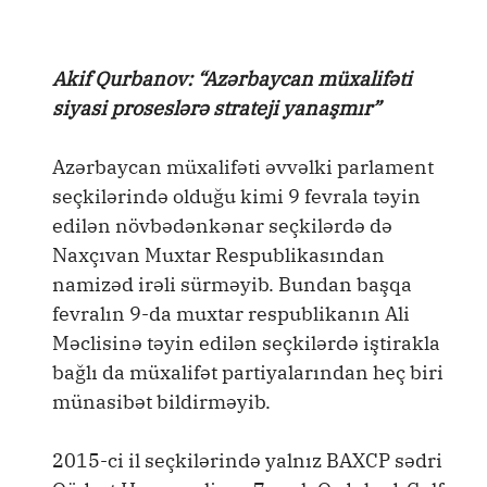
Akif Qurbanov: “Azərbaycan müxalifəti
siyasi proseslərə strateji yanaşmır”
Azərbaycan müxalifəti əvvəlki parlament
seçkilərində olduğu kimi 9 fevrala təyin
edilən növbədənkənar seçkilərdə də
Naxçıvan Muxtar Respublikasından
namizəd irəli sürməyib. Bundan başqa
fevralın 9-da muxtar respublikanın Ali
Məclisinə təyin edilən seçkilərdə iştirakla
bağlı da müxalifət partiyalarından heç biri
münasibət bildirməyib.
2015-ci il seçkilərində yalnız BAXCP sədri