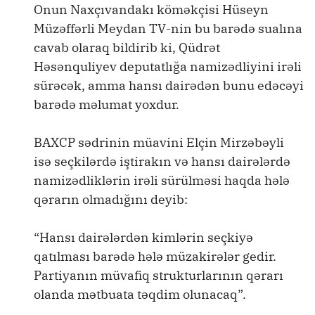
Onun Naxçıvandakı köməkçisi Hüseyn
Müzəffərli Meydan TV-nin bu barədə sualına
cavab olaraq bildirib ki, Qüdrət
Həsənquliyev deputatlığa namizədliyini irəli
sürəcək, amma hansı dairədən bunu edəcəyi
barədə məlumat yoxdur.
BAXCP sədrinin müavini Elçin Mirzəbəyli
isə seçkilərdə iştirakın və hansı dairələrdə
namizədliklərin irəli sürülməsi haqda hələ
qərarın olmadığını deyib:
“Hansı dairələrdən kimlərin seçkiyə
qatılması barədə hələ müzakirələr gedir.
Partiyanın müvafiq strukturlarının qərarı
olanda mətbuata təqdim olunacaq”.