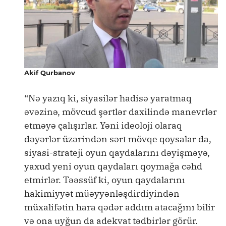
Akif Qurbanov
“Nə yazıq ki, siyasilər hadisə yaratmaq
əvəzinə, mövcud şərtlər daxilində manevrlər
etməyə çalışırlar. Yəni ideoloji olaraq
dəyərlər üzərindən sərt mövqe qoysalar da,
siyasi-strateji oyun qaydalarını dəyişməyə,
yaxud yeni oyun qaydaları qoymağa cəhd
etmirlər. Təəssüf ki, oyun qaydalarını
hakimiyyət müəyyənləşdirdiyindən
müxalifətin hara qədər addım atacağını bilir
və ona uyğun da adekvat tədbirlər görür.