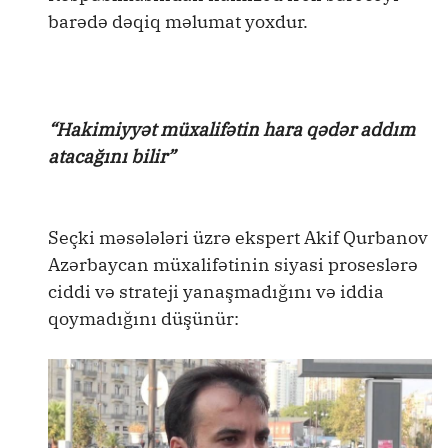
barədə dəqiq məlumat yoxdur.
“Hakimiyyət müxalifətin hara qədər addım
atacağını bilir”
Seçki məsələləri üzrə ekspert Akif Qurbanov
Azərbaycan müxalifətinin siyasi proseslərə
ciddi və strateji yanaşmadığını və iddia
qoymadığını düşünür: