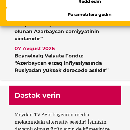
Rədd edin
Doymaq feili – Ramin Deko yazır
Parametrlərə gedin
07 Avqust 2026
“Meydan TV işi”: “Burada mühakimə
olunan Azərbaycan cəmiyyətinin
vicdanıdır”
07 Avqust 2026
Beynəlxalq Valyuta Fondu:
“Azərbaycan ərzaq inflyasiyasında
Rusiyadan yüksək dərəcədə asılıdır”
Dəstək verin
Meydan TV Azərbaycanın media
məkanındakı alternativ səsidir! İşimizin
davamlı olması üçün sizin də köməyinizə