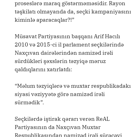
proseslərə maraq göstərməməsidir. Rayon
təşkilatı olmayanda da, seçki kampaniyasını
kiminlə aparacaqlar?!”
Müsavat Partiyasının başqanı Arif Hacılı
2010 və 2015-ci il parlament seçkilərində
Naxçıvan dairələrindən namizəd irəli
sürdükləri şəxslərin təzyiqə məruz
qaldıqlarını xatırlatdı:
“Məlum təzyiqlərə və muxtar respublikadakı
siyasi vəziyyətə görə namizəd irəli
sürmədik”.
Seçkilərdə iştirak qərarı verən ReAL
Partiyasının da Naxçıvan Muxtar
Respublikasından namizəd irəli sürəcəyi