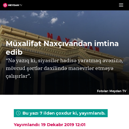
Skip
to
content
Müxalifət Naxçıvandan imtina
edib
“Nə yazıq ki, siyasilər hadisə yaratmaq əvəzinə,
mövcud şərtlər daxilində manevrlər etməyə
çalışırlar”.
Fotolar: Meydan TV
Bu yazı 7 ildən çoxdur ki, yayımlanıb.
Yayımlandı: 19 Dekabr 2019 12:01