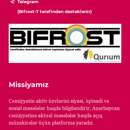
Telegram
(Bifrost-T tərəfindən dəstəklənir)
Missiyamız
Cəmiyyətin aktiv üzvlərini siyasi, iqtisadi və
sosial məsələlər haqda bilgiləndirir; Azərbaycan
cəmiyyətinə aktual məsələlər haqda açıq
müzakirələr üçün platforma yaradır.