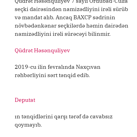
Qüdrət Həsənquliyev 7 saylı Ordubad-Culfa
seçki dairəsindən namizədliyini irəli sürüb
və mandat alıb. Ancaq BAXCP sədrinin
növbədənkənar seçkilərdə həmin dairədən
namizədliyini irəli sürəcəyi bilinmir.
Qüdrət Həsənquliyev
2019-cu ilin fevralında Naxçıvan
rəhbərliyini sərt tənqid edib.
Deputat
ın tənqidlərini qarşı tərəf də cavabsız
qoymayıb.