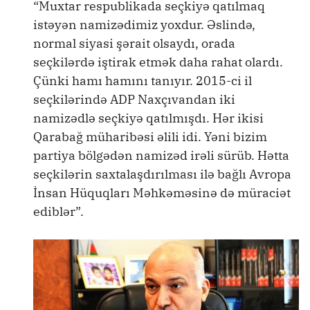
“Muxtar respublikada seçkiyə qatılmaq
istəyən namizədimiz yoxdur. Əslində,
normal siyasi şərait olsaydı, orada
seçkilərdə iştirak etmək daha rahat olardı.
Çünki hamı hamını tanıyır. 2015-ci il
seçkilərində ADP Naxçıvandan iki
namizədlə seçkiyə qatılmışdı. Hər ikisi
Qarabağ müharibəsi əlili idi. Yəni bizim
partiya bölgədən namizəd irəli sürüb. Hətta
seçkilərin saxtalaşdırılması ilə bağlı Avropa
İnsan Hüquqları Məhkəməsinə də müraciət
ediblər”.