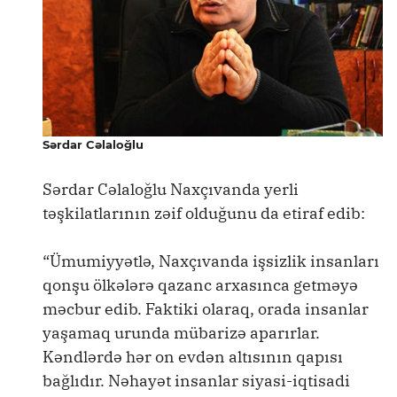
Sərdar Cəlaloğlu
Sərdar Cəlaloğlu Naxçıvanda yerli
təşkilatlarının zəif olduğunu da etiraf edib:
“Ümumiyyətlə, Naxçıvanda işsizlik insanları
qonşu ölkələrə qazanc arxasınca getməyə
məcbur edib. Faktiki olaraq, orada insanlar
yaşamaq urunda mübarizə aparırlar.
Kəndlərdə hər on evdən altısının qapısı
bağlıdır. Nəhayət insanlar siyasi-iqtisadi