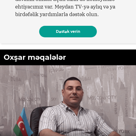
ehtiyacımız var. Meydan TV-yə aylıq və ya
birdəfəlik yardımlarla dəstək olun.
Dəstək verin
Oxşar məqalələr