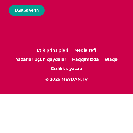
Dəstək verin
Etik prinsipləri
Media rəfi
Yazarlar üçün qaydalar
Haqqımızda
Əlaqə
Gizlilik siyasəti
© 2026 MEYDAN.TV