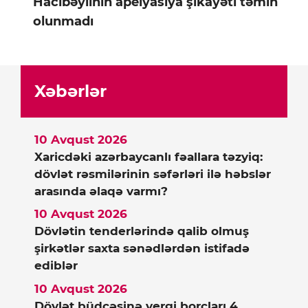
Hacıbəylinin apelyasiya şikayəti təmin
olunmadı
Xəbərlər
10 Avqust 2026
Xaricdəki azərbaycanlı fəallara təzyiq:
dövlət rəsmilərinin səfərləri ilə həbslər
arasında əlaqə varmı?
10 Avqust 2026
Dövlətin tenderlərində qalib olmuş
şirkətlər saxta sənədlərdən istifadə
ediblər
10 Avqust 2026
Dövlət büdcəsinə vergi borcları 4