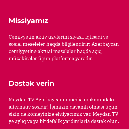
Missiyamız
Cəmiyyətin aktiv üzvlərini siyasi, iqtisadi və
sosial məsələlər haqda bilgiləndirir; Azərbaycan
cəmiyyətinə aktual məsələlər haqda açıq
müzakirələr üçün platforma yaradır.
Dəstək verin
Meydan TV Azərbaycanın media məkanındakı
alternativ səsidir! İşimizin davamlı olması üçün
sizin də köməyinizə ehtiyacımız var. Meydan TV-
yə aylıq və ya birdəfəlik yardımlarla dəstək olun.