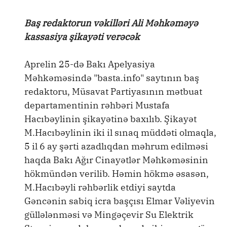
Baş redaktorun vəkilləri Ali Məhkəməyə
kassasiya şikayəti verəcək
Aprelin 25-də Bakı Apelyasiya
Məhkəməsində "basta.info" saytının baş
redaktoru, Müsavat Partiyasının mətbuat
departamentinin rəhbəri Mustafa
Hacıbəylinin şikayətinə baxılıb. Şikayət
M.Hacıbəylinin iki il sınaq müddəti olmaqla,
5 il 6 ay şərti azadlıqdan məhrum edilməsi
haqda Bakı Ağır Cinayətlər Məhkəməsinin
hökmündən verilib. Həmin hökmə əsasən,
M.Hacıbəyli rəhbərlik etdiyi saytda
Gəncənin sabiq icra başçısı Elmar Vəliyevin
güllələnməsi və Mingəçevir Su Elektrik