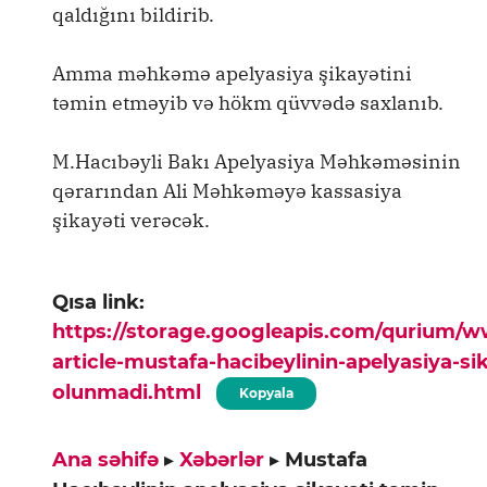
qaldığını bildirib.
Amma məhkəmə apelyasiya şikayətini
təmin etməyib və hökm qüvvədə saxlanıb.
M.Hacıbəyli Bakı Apelyasiya Məhkəməsinin
qərarından Ali Məhkəməyə kassasiya
şikayəti verəcək.
Qısa link:
https://storage.googleapis.com/qurium/
article-mustafa-hacibeylinin-apelyasiya-si
olunmadi.html
Kopyala
Ana səhifə
▸
Xəbərlər
▸
Mustafa