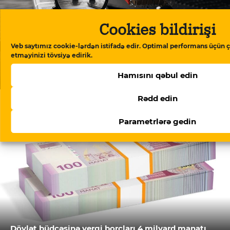
Cookies bildirişi
Veb saytımız cookie-lərdən istifadə edir. Optimal performans üçün ç
etməyinizi tövsiyə edirik.
Dövlətin tenderlərində qalib olmuş şirkətlər saxta
Hamısını qəbul edin
sənədlərdən istifadə ediblər
Rədd edin
Parametrlərə gedin
Dövlət büdcəsinə vergi borcları 4 milyard manatı