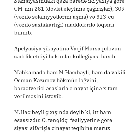
Stansiyasındakı qəza barədə iki yazıya görə
CM-nin 281 (dövlət əleyhinə çağırışlar), 309
(vəzifə səlahiyyətlərini aşma) və 313-cü
(vəzifə saxtakarlığı) maddələrilə təqsirli
bilinib.
Apelyasiya şikayətinə Vaqif Mursaqulovun
sədrlik etdiyi hakimlər kollegiyası baxıb.
Məhkəmədə həm M.Hacıbəyli, həm də vəkili
Osman Kazımov hökmün ləğvini,
bəraətverici əsaslarla cinayət işinə xitam
verilməsini istəyib.
M.Hacıbəyli çıxışında deyib ki, ittiham
əsassızdır. O, tənqidçi fəaliyyətinə görə
siyasi sifarişlə cinayət təqibinə məruz