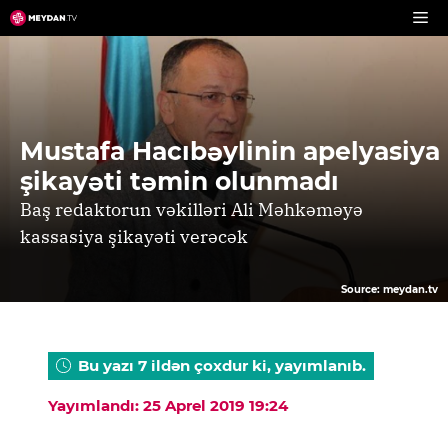
Skip
to
content
Mustafa Hacıbəylinin apelyasiya
şikayəti təmin olunmadı
Baş redaktorun vəkilləri Ali Məhkəməyə
kassasiya şikayəti verəcək
Source: meydan.tv
Bu yazı 7 ildən çoxdur ki, yayımlanıb.
Yayımlandı: 25 Aprel 2019 19:24