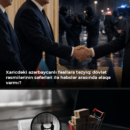
Xaricdəki azərbaycanlı fəallara təzyiq: dövlət
rəsmilərinin səfərləri ilə həbslər arasında əlaqə
varmı?