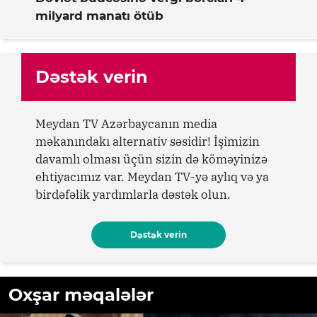
milyard manatı ötüb
Dəstək verin
Meydan TV Azərbaycanın media
məkanındakı alternativ səsidir! İşimizin
davamlı olması üçün sizin də köməyinizə
ehtiyacımız var. Meydan TV-yə aylıq və ya
birdəfəlik yardımlarla dəstək olun.
Dəstək verin
Oxşar məqalələr