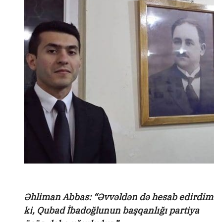
Əhliman Abbas: “Əvvəldən də hesab edirdim
ki, Qubad İbadoğlunun başqanlığı partiya