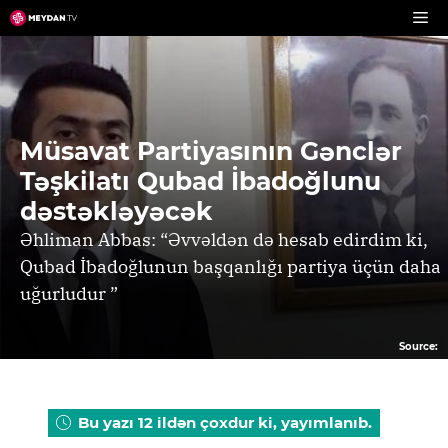
Skip
to
content
Müsavat Partiyasının Gənclər
Təşkilatı Qubad İbadoğlunu
dəstəkləyəcək
Əhliman Abbas: “Əvvəldən də hesab edirdim ki,
Qubad İbadoğlunun başqanlığı partiya üçün daha
uğurludur ”
Source:
Bu yazı 12 ildən çoxdur ki, yayımlanıb.