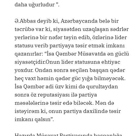
daha uğurludur ”.
Ə.Abbas deyib ki, Azərbaycanda belə bir
təcrübə var ki, siyasətdən uzaqlaşan sədrlər
yerlərinə bir nəfər təyin edib, özlərinə lider
statusu verib partiyaya təsir etmək imkanı
qazanırlar: “İsa Qəmbər Müsavatda ən güclü
siyasətçidir.Onun lider statusuna ehtiyac
yoxdur. Ondan sonra seçilən başqan qədər
heç vaxt həmin qədər güc yığa bilməyəcək.
İsa Qəmbər adi üzv kimi də qurultaydan
sonra öz reputasiyası ilə partiya
məsələlərinə təsir edə biləcək. Mən də
istəyirəm ki, onun partiya daxilində təsir
imkanı qalsın”.
Hazırda Müsavat Partiyasında başqanlığa