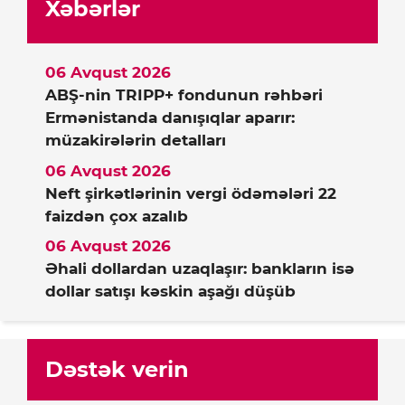
Xəbərlər
06 Avqust 2026
ABŞ-nin TRIPP+ fondunun rəhbəri
Ermənistanda danışıqlar aparır:
müzakirələrin detalları
06 Avqust 2026
Neft şirkətlərinin vergi ödəmələri 22
faizdən çox azalıb
06 Avqust 2026
Əhali dollardan uzaqlaşır: bankların isə
dollar satışı kəskin aşağı düşüb
Dəstək verin