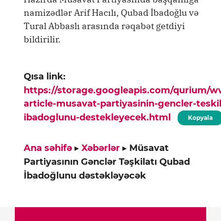
namizədlər Arif Hacılı, Qubad İbadoğlu və
Tural Abbaslı arasında rəqabət getdiyi
bildirilir.
Qısa link:
https://storage.googleapis.com/qurium/
article-musavat-partiyasinin-gencler-teski
ibadoglunu-destekleyecek.html
Kopyala
Ana səhifə
▸
Xəbərlər
▸
Müsavat
Partiyasının Gənclər Təşkilatı Qubad
İbadoğlunu dəstəkləyəcək