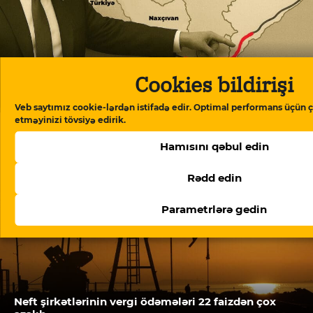
Cookies bildirişi
ABŞ-nin TRIPP+ fondunun rəhbəri Ermənistanda
danışıqlar aparır: müzakirələrin detalları
Veb saytımız cookie-lərdən istifadə edir. Optimal performans üçün ç
etməyinizi tövsiyə edirik.
Hamısını qəbul edin
Rədd edin
Parametrlərə gedin
Neft şirkətlərinin vergi ödəmələri 22 faizdən çox