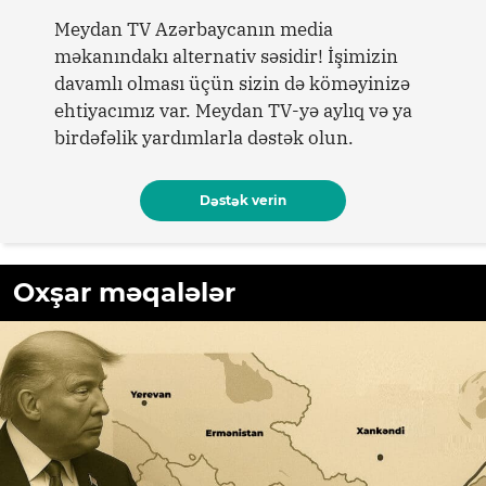
Meydan TV Azərbaycanın media
məkanındakı alternativ səsidir! İşimizin
davamlı olması üçün sizin də köməyinizə
ehtiyacımız var. Meydan TV-yə aylıq və ya
birdəfəlik yardımlarla dəstək olun.
Dəstək verin
Oxşar məqalələr