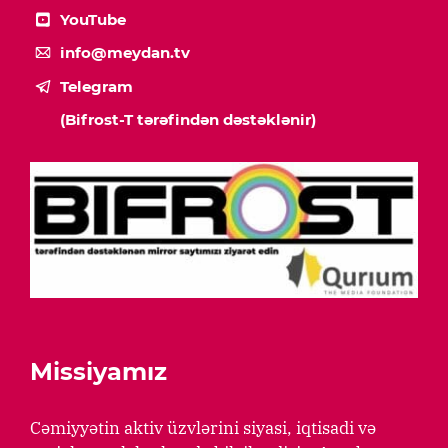
YouTube
info@meydan.tv
Telegram
(Bifrost-T tərəfindən dəstəklənir)
Missiyamız
Cəmiyyətin aktiv üzvlərini siyasi, iqtisadi və