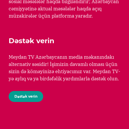
sosial məsələlər haqda bilgiləndirir; Azərbaycan
cəmiyyətinə aktual məsələlər haqda açıq
müzakirələr üçün platforma yaradır.
Dəstək verin
Meydan TV Azərbaycanın media məkanındakı
alternativ səsidir! İşimizin davamlı olması üçün
sizin də köməyinizə ehtiyacımız var. Meydan TV-
yə aylıq və ya birdəfəlik yardımlarla dəstək olun.
Dəstək verin