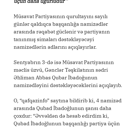
üçün daha uğurludur ”
Müsavat Partiyasının qurultayını sayılı
günlər qaldıqca başqanlığa namizədlər
arasında rəqabət güclənir və partiyanın
tanınmış simaları dəstəkləyəcəyi
namizədlərin adlarını açıqlayırlar.
Sentyabrın 3-də isə Müsavat Partiyasının
məclis üzvü, Gənclər Təşkilatının sədri
Əhliman Abbas Qubar İbadoğunun
namizədləyini dəstəkləyəcəklərini açıqlayıb.
O, “qafqazinfo” saytına bildirib ki, 4 namizəd
arasında Qubad İbadoğlunun şansı daha
çoxdur: “Əvvəldən də hesab edirdim ki,
Qubad İbadoğlunun başqanlığı partiya üçün