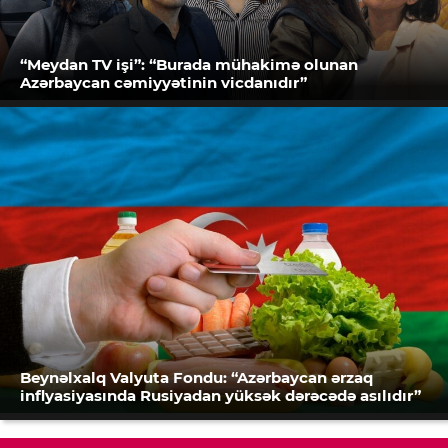
“Meydan TV işi”: “Burada mühakimə olunan
Azərbaycan cəmiyyətinin vicdanıdır”
Beynəlxalq Valyuta Fondu: “Azərbaycan ərzaq
inflyasiyasında Rusiyadan yüksək dərəcədə asılıdır”