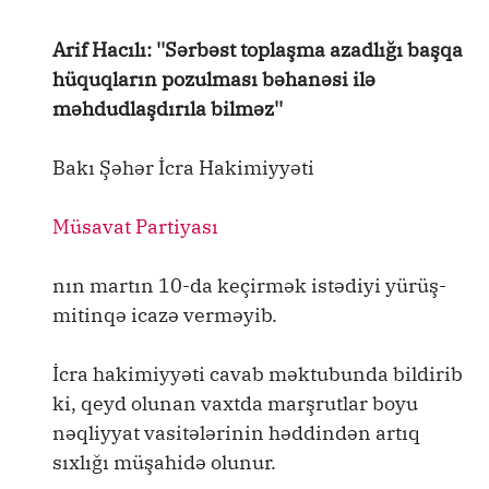
Arif Hacılı: ''Sərbəst toplaşma azadlığı başqa
hüquqların pozulması bəhanəsi ilə
məhdudlaşdırıla bilməz''
Bakı Şəhər İcra Hakimiyyəti
Müsavat Partiyası
nın martın 10-da keçirmək istədiyi yürüş-
mitinqə icazə verməyib.
İcra hakimiyyəti cavab məktubunda bildirib
ki, qeyd olunan vaxtda marşrutlar boyu
nəqliyyat vasitələrinin həddindən artıq
sıxlığı müşahidə olunur.