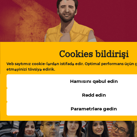
Cookies bildirişi
Veb saytımız cookie-lərdən istifadə edir. Optimal performans üçün ç
Doymaq feili – Ramin Deko yazır
etməyinizi tövsiyə edirik.
Hamısını qəbul edin
Rədd edin
Parametrlərə gedin