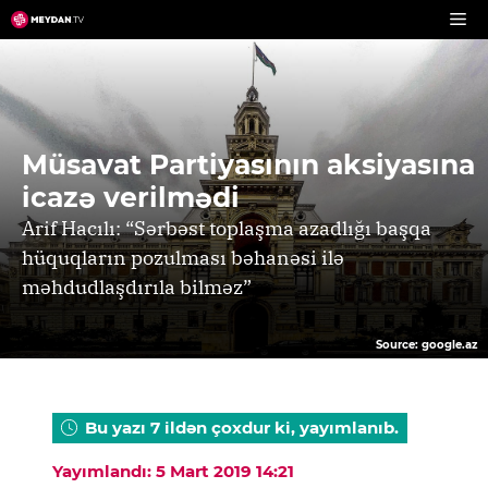
Skip
to
content
Müsavat Partiyasının aksiyasına
icazə verilmədi
Arif Hacılı: “Sərbəst toplaşma azadlığı başqa
hüquqların pozulması bəhanəsi ilə
məhdudlaşdırıla bilməz”
Source: google.az
Bu yazı 7 ildən çoxdur ki, yayımlanıb.
Yayımlandı: 5 Mart 2019 14:21