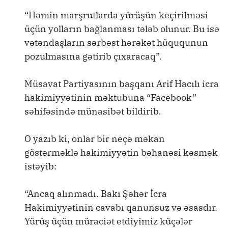
“Həmin marşrutlarda yürüşün keçirilməsi
üçün yolların bağlanması tələb olunur. Bu isə
vətəndaşların sərbəst hərəkət hüququnun
pozulmasına gətirib çıxaracaq”.
Müsavat Partiyasının başqanı Arif Hacılı icra
hakimiyyətinin məktubuna “Facebook”
səhifəsində münasibət bildirib.
O yazıb ki, onlar bir neçə məkan
göstərməklə hakimiyyətin bəhanəsi kəsmək
istəyib:
“Ancaq alınmadı. Bakı Şəhər İcra
Hakimiyyətinin cavabı qanunsuz və əsasdır.
Yürüş üçün müraciət etdiyimiz küçələr