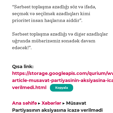
“Sərbəst toplaşma azadlığı söz və ifadə,
seçmək və seçilmək azadlıqları kimi
prioritet insan haqlarına aiddir”.
Sərbəst toplaşma azadlığı və digər azadlıqlar
uğrunda mübarizəmiz sonadək davam
edəcək!”.
Qısa link:
https://storage.googleapis.com/qurium/
article-musavat-partiyasinin-aksiyasina-ic
verilmedi.html
Kopyala
Ana səhifə
▸
Xəbərlər
▸
Müsavat
Partiyasının aksiyasına icazə verilmədi