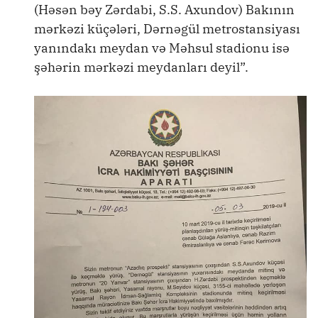
(Həsən bəy Zərdabi, S.S. Axundov) Bakının
mərkəzi küçələri, Dərnəgül metrostansiyası
yanındakı meydan və Məhsul stadionu isə
şəhərin mərkəzi meydanları deyil”.