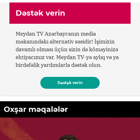
Dəstək verin
Meydan TV Azərbaycanın media
məkanındakı alternativ səsidir! İşimizin
davamlı olması üçün sizin də köməyinizə
ehtiyacımız var. Meydan TV-yə aylıq və ya
birdəfəlik yardımlarla dəstək olun.
Dəstək verin
Oxşar məqalələr