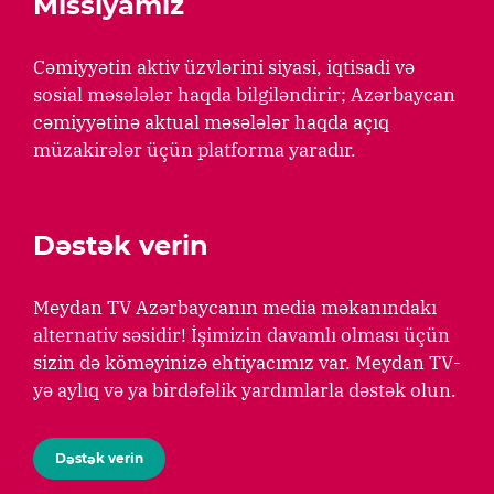
Missiyamız
Cəmiyyətin aktiv üzvlərini siyasi, iqtisadi və
sosial məsələlər haqda bilgiləndirir; Azərbaycan
cəmiyyətinə aktual məsələlər haqda açıq
müzakirələr üçün platforma yaradır.
Dəstək verin
Meydan TV Azərbaycanın media məkanındakı
alternativ səsidir! İşimizin davamlı olması üçün
sizin də köməyinizə ehtiyacımız var. Meydan TV-
yə aylıq və ya birdəfəlik yardımlarla dəstək olun.
Dəstək verin