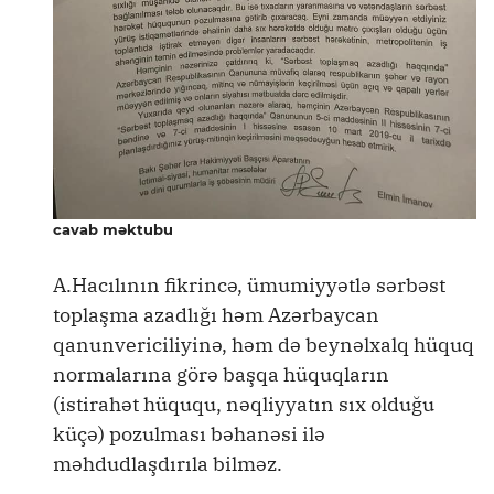
cavab məktubu
A.Hacılının fikrincə, ümumiyyətlə sərbəst
toplaşma azadlığı həm Azərbaycan
qanunvericiliyinə, həm də beynəlxalq hüquq
normalarına görə başqa hüquqların
(istirahət hüququ, nəqliyyatın sıx olduğu
küçə) pozulması bəhanəsi ilə
məhdudlaşdırıla bilməz.