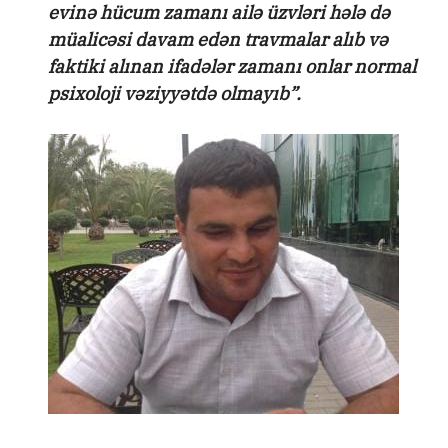
evinə hücum zamanı ailə üzvləri hələ də
müalicəsi davam edən travmalar alıb və
faktiki alınan ifadələr zamanı onlar normal
psixoloji vəziyyətdə olmayıb”.