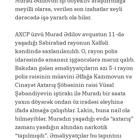
Murad Ədilovun işi obyektiv araşdırmağa
meyilli olarsa, verilən son izahatlar xeyli
dərəcədə işə yararlı ola bilər.
AXCP üzvü Murad Ədilov avqustun 11-də
yaşadığı Sabirabad rayonun Xəlfəli
kəndində saxlanılanılıb. O, rayon polis
idarəsində amansız işgəncələrə məruz qalıb.
Bakıdan gələn əməliyyatçıların azı 5-i rayon
polis rəisinin müavini Əlfağa Kazımovun və
Cinayət Axtarış Şöbəsinin rəisi Vüsal
Şəbəndiyevin iştirakı ilə Muradı bir saata
yaxın döyərək ondan öz iradəsi əleyhinə
ifadə almağa çalışıblar. Lakin, buna nail ola
bilməyiblər. Muradın yaşadığı evdə “axtarış”
zamanı yasdığın altından narkotik
“tapılmışdı”. Əməliyyatçılar bu tapıntını