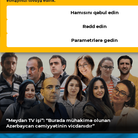
etməyinizi tövsiyə edirik.
Hamısını qəbul edin
Rədd edin
Doymaq feili – Ramin Deko yazır
Parametrlərə gedin
“Meydan TV işi”: “Burada mühakimə olunan
Azərbaycan cəmiyyətinin vicdanıdır”