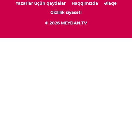
Yazarlar üçün qaydalar
Haqqımızda
Əlaqə
Gizlilik siyasəti
© 2026 MEYDAN.TV