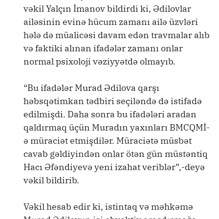
vəkil Yalçın İmanov bildirdi ki, Ədilovlar
ailəsinin evinə hücum zamanı ailə üzvləri
hələ də müalicəsi davam edən travmalar alıb
və faktiki alınan ifadələr zamanı onlar
normal psixoloji vəziyyətdə olmayıb.
“Bu ifadələr Murad Ədilova qarşı
həbsqətimkan tədbiri seçiləndə də istifadə
edilmişdi. Daha sonra bu ifadələri aradan
qaldırmaq üçün Muradın yaxınları BMCQMİ-
ə müraciət etmişdilər. Müraciətə müsbət
cavab gəldiyindən onlar ötən gün müstəntiq
Hacı Əfəndiyevə yeni izahat veriblər”,-deyə
vəkil bildirib.
Vəkil hesab edir ki, istintaq və məhkəmə