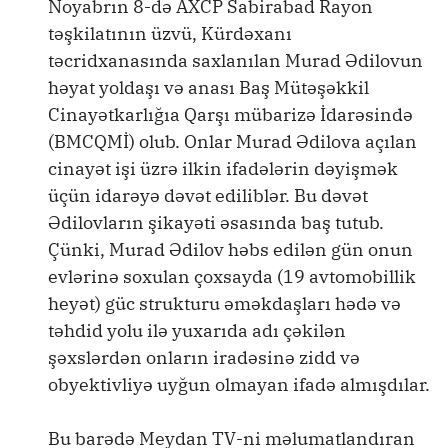
Noyabrın 8-də AXCP Sabirabad Rayon
təşkilatının üzvü, Kürdəxanı
təcridxanasında saxlanılan Murad Ədilovun
həyat yoldaşı və anası Baş Mütəşəkkil
Cinayətkarlığıa Qarşı mübarizə İdarəsində
(BMCQMİ) olub. Onlar Murad Ədilova açılan
cinayət işi üzrə ilkin ifadələrin dəyişmək
üçün idarəyə dəvət ediliblər. Bu dəvət
Ədilovların şikayəti əsasında baş tutub.
Çünki, Murad Ədilov həbs edilən gün onun
evlərinə soxulan çoxsayda (19 avtomobillik
heyət) güc strukturu əməkdaşları hədə və
təhdid yolu ilə yuxarıda adı çəkilən
şəxslərdən onların iradəsinə zidd və
obyektivliyə uyğun olmayan ifadə almışdılar.
Bu barədə Meydan TV-ni məlumatlandıran