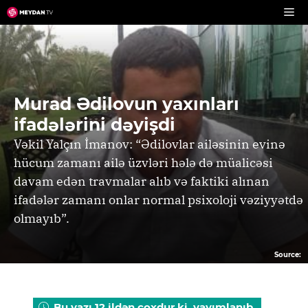
Skip
to
content
Murad Ədilovun yaxınları
ifadələrini dəyişdi
Vəkil Yalçın İmanov: “Ədilovlar ailəsinin evinə
hücum zamanı ailə üzvləri hələ də müalicəsi
davam edən travmalar alıb və faktiki alınan
ifadələr zamanı onlar normal psixoloji vəziyyətdə
olmayıb”.
Source:
Bu yazı 12 ildən çoxdur ki, yayımlanıb.