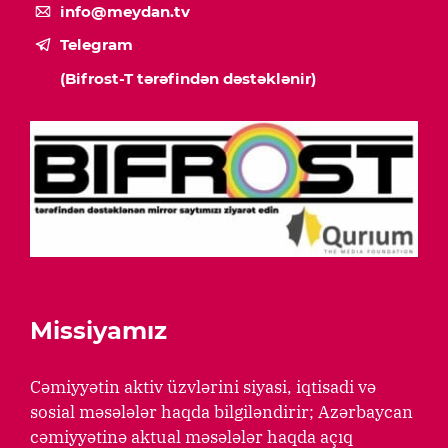
info@meydan.tv
Telegram
(Bifrost-T tərəfindən dəstəklənir)
Missiyamız
Cəmiyyətin aktiv üzvlərini siyasi, iqtisadi və
sosial məsələlər haqda bilgiləndirir; Azərbaycan
cəmiyyətinə aktual məsələlər haqda açıq