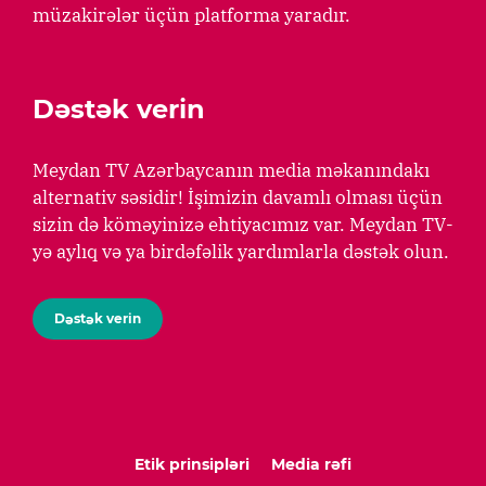
müzakirələr üçün platforma yaradır.
Dəstək verin
Meydan TV Azərbaycanın media məkanındakı
alternativ səsidir! İşimizin davamlı olması üçün
sizin də köməyinizə ehtiyacımız var. Meydan TV-
yə aylıq və ya birdəfəlik yardımlarla dəstək olun.
Dəstək verin
Etik prinsipləri
Media rəfi