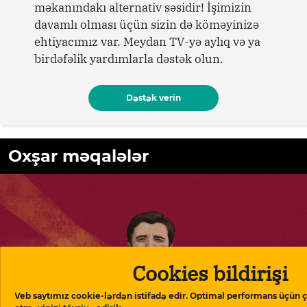
məkanındakı alternativ səsidir! İşimizin
davamlı olması üçün sizin də köməyinizə
ehtiyacımız var. Meydan TV-yə aylıq və ya
birdəfəlik yardımlarla dəstək olun.
Dəstək verin
Oxşar məqalələr
Cookies bildirişi
Veb saytımız cookie-lərdən istifadə edir. Optimal performans üçün ç