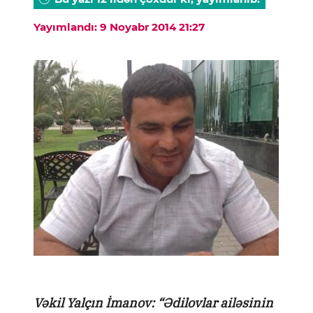
Yayımlandı: 9 Noyabr 2014 21:27
Vəkil Yalçın İmanov: “Ədilovlar ailəsinin