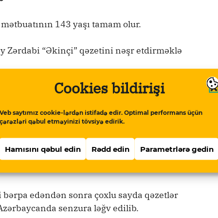
 mətbuatının 143 yaşı tamam olur.
y Zərdabi “Əkinçi” qəzetini nəşr etdirməklə
Cookies bildirişi
zetin yalnız 56 sayı işıq üzü görüb.
Veb saytımız cookie-lərdən istifadə edir. Optimal performans üçün
əşkül”, “Şərqi-rus”, “İrşad”, “Molla
çərəzləri qəbul etməyinizi tövsiyə edirik.
kinçi”nin ənənələrini davam etdirib.
Hamısını qəbul edin
Rədd edin
Parametrlərə gedin
baycanı işğal etməsi ilə mətbuat orqanları
da olub.
i bərpa edəndən sonra çoxlu sayda qəzetlər
 Azərbaycanda senzura ləğv edilib.