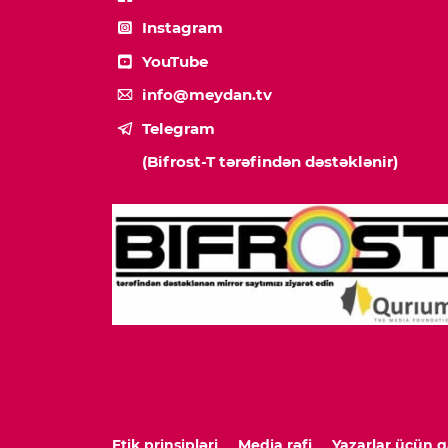
Instagram
YouTube
info@meydan.tv
Telegram
(Bifrost-T tərəfindən dəstəklənir)
Etik prinsipləri
Media rəfi
Yazarlar üçün q