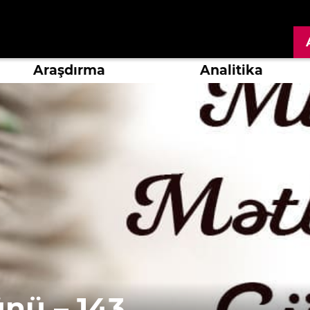
Araşdırma
Analitika
ünü – 143