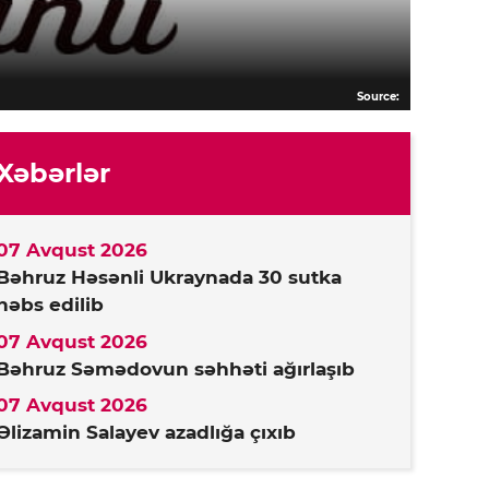
Source:
Xəbərlər
07 Avqust 2026
Bəhruz Həsənli Ukraynada 30 sutka
həbs edilib
07 Avqust 2026
Bəhruz Səmədovun səhhəti ağırlaşıb
07 Avqust 2026
Əlizamin Salayev azadlığa çıxıb