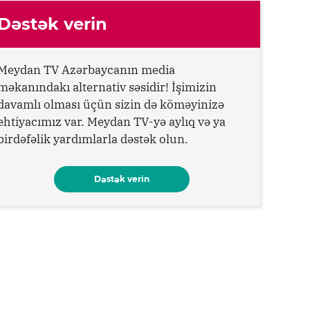
Dəstək verin
Meydan TV Azərbaycanın media
məkanındakı alternativ səsidir! İşimizin
davamlı olması üçün sizin də köməyinizə
ehtiyacımız var. Meydan TV-yə aylıq və ya
birdəfəlik yardımlarla dəstək olun.
Dəstək verin