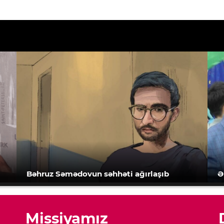
Bəhruz Səmədovun səhhəti ağırlaşıb
Ə
Missiyamız