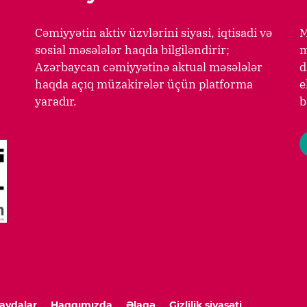
Cəmiyyətin aktiv üzvlərini siyasi, iqtisadi və
M
sosial məsələlər haqda bilgiləndirir;
m
Azərbaycan cəmiyyətinə aktual məsələlər
d
haqda açıq müzakirələr üçün platforma
e
yaradır.
b
aydalar
Haqqımızda
Əlaqə
Gizlilik siyasəti