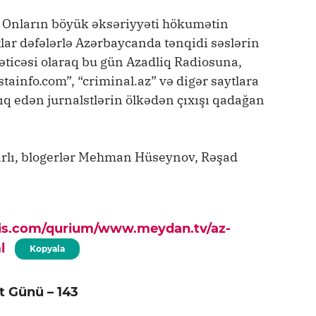
. Onların böyük əksəriyyəti hökumətin
tlar dəfələrlə Azərbaycanda tənqidi səslərin
ticəsi olaraq bu gün Azadliq Radiosuna,
tainfo.com”, “criminal.az” və digər saytlara
q edən jurnalstlərin ölkədən çıxışı qadağan
arlı, blogerlər Mehman Hüseynov, Rəşad
pis.com/qurium/www.meydan.tv/az-
l
Kopyala
t Günü – 143