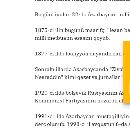
Bu gün, iyulun 22-də Azərbaycan milli
1875-ci ilin bugünü maarifçi Həsən bə
milli mətbuatın əsasını qoyub.
1877-ci ildə fəaliyyəti dayandırılan qə
Sonrakı illərdə Azərbaycanda “Ziya”, “K
Nəsrəddin” kimi qəzet və jurnallar “Ə
1920-ci ildə bolşevik Rusiyasının Azər
Kommunist Partiyasının nəzarəti altın
1991-ci ildə Azərbaycan müstəqilliyin
dərc olunub. 1998-ci il avqustun 6-da