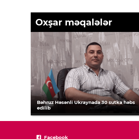
Oxşar məqalələr
Bəhruz Həsənli Ukraynada 30 sutka həbs
edilib
Facebook