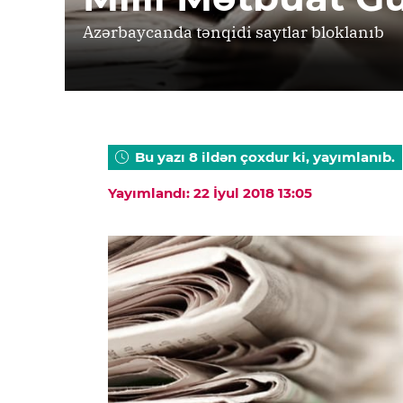
Azərbaycanda tənqidi saytlar bloklanıb
Bu yazı 8 ildən çoxdur ki, yayımlanıb.
Yayımlandı: 22 İyul 2018 13:05