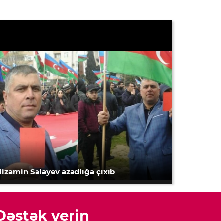
lizamin Salayev azadlığa çıxıb
Dəstək verin