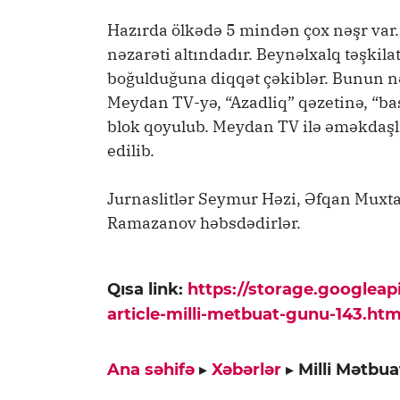
Hazırda ölkədə 5 mindən çox nəşr var
nəzarəti altındadır. Beynəlxalq təşkila
boğulduğuna diqqət çəkiblər. Bunun nə
Meydan TV-yə, “Azadliq” qəzetinə, “bas
blok qoyulub. Meydan TV ilə əməkdaşlı
edilib.
Jurnaslitlər Seymur Həzi, Əfqan Muxt
Ramazanov həbsdədirlər.
Qısa link:
https://storage.googlea
article-milli-metbuat-gunu-143.htm
Ana səhifə
▸
Xəbərlər
▸
Milli Mətbua