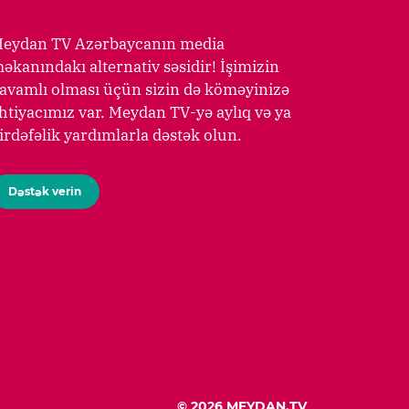
eydan TV Azərbaycanın media
əkanındakı alternativ səsidir! İşimizin
avamlı olması üçün sizin də köməyinizə
htiyacımız var. Meydan TV-yə aylıq və ya
irdəfəlik yardımlarla dəstək olun.
Dəstək verin
© 2026 MEYDAN.TV