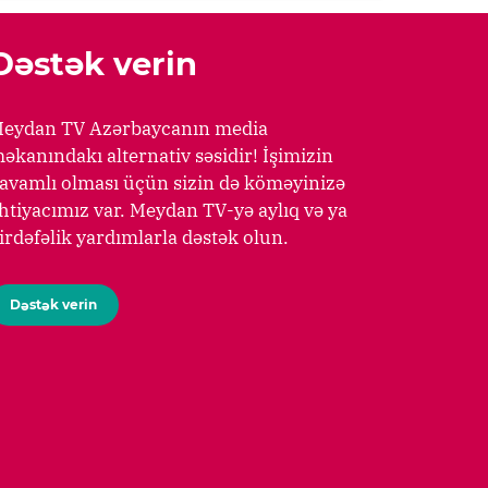
Dəstək verin
eydan TV Azərbaycanın media
əkanındakı alternativ səsidir! İşimizin
avamlı olması üçün sizin də köməyinizə
htiyacımız var. Meydan TV-yə aylıq və ya
irdəfəlik yardımlarla dəstək olun.
Dəstək verin