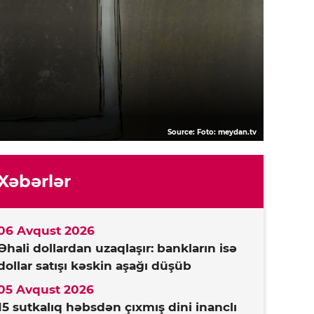
Source: Foto: meydan.tv
Xəbərlər
06 Avqust 2026
Əhali dollardan uzaqlaşır: bankların isə
dollar satışı kəskin aşağı düşüb
05 Avqust 2026
15 sutkalıq həbsdən çıxmış dini inanclı