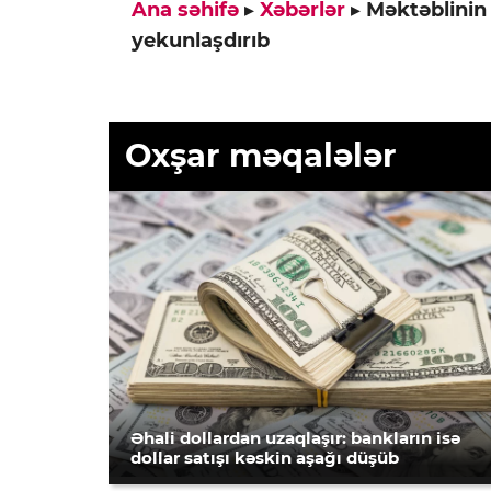
Ana səhifə
▸
Xəbərlər
▸
Məktəblinin i
yekunlaşdırıb
Oxşar məqalələr
Əhali dollardan uzaqlaşır: bankların isə
dollar satışı kəskin aşağı düşüb