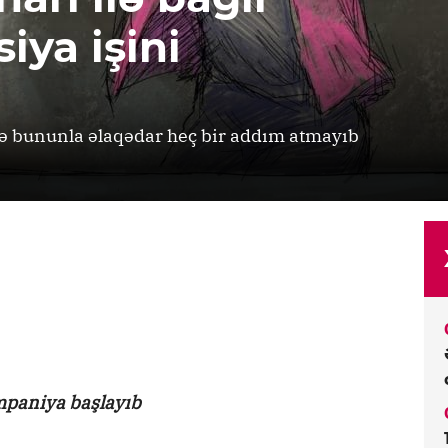
iya işini
sə bununla əlaqədar heç bir addım atmayıb
ampaniya başlayıb