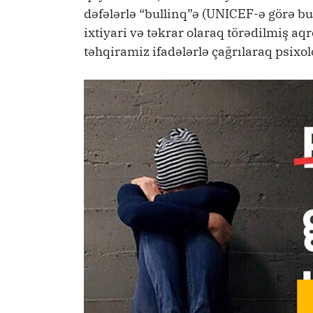
dəfələrlə “bullinq”ə (UNICEF-ə görə bu
ixtiyari və təkrar olaraq törədilmiş a
təhqiramiz ifadələrlə çağrılaraq psixolo