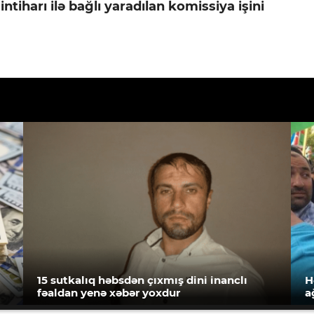
ntiharı ilə bağlı yaradılan komissiya işini
15 sutkalıq həbsdən çıxmış dini inanclı
H
fəaldan yenə xəbər yoxdur
a