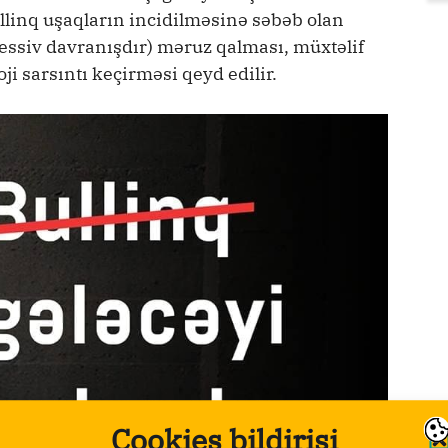
llinq uşaqların incidilməsinə səbəb olan
qressiv davranışdır) məruz qalması, müxtəlif
ji sarsıntı keçirməsi qeyd edilir.
Cookies bildirişi