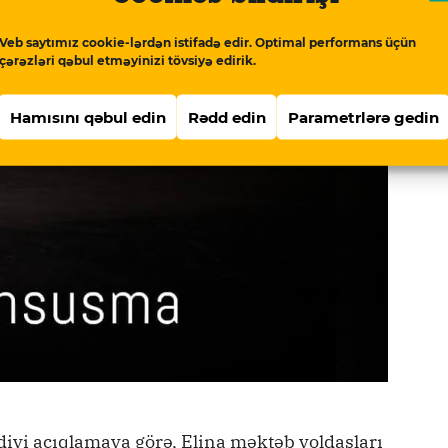
Veb saytımız cookie-lərdən istifadə edir. Optimal performans üçün
çərəzləri qəbul etməyinizi tövsiyə edirik.
Hamısını qəbul edin
Rədd edin
Parametrlərə gedin
iyi açıqlamaya görə, Elina məktəb yoldaşları