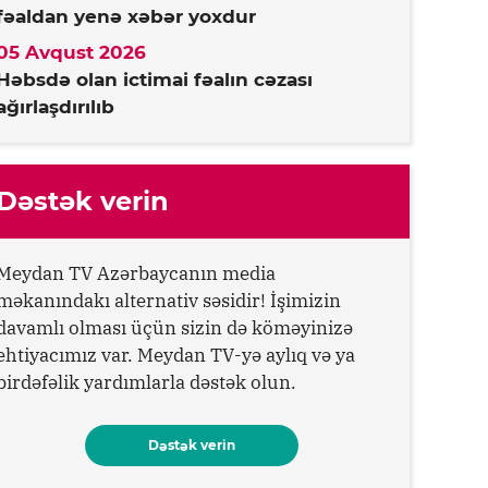
fəaldan yenə xəbər yoxdur
05 Avqust 2026
Həbsdə olan ictimai fəalın cəzası
ağırlaşdırılıb
Dəstək verin
Meydan TV Azərbaycanın media
məkanındakı alternativ səsidir! İşimizin
davamlı olması üçün sizin də köməyinizə
ehtiyacımız var. Meydan TV-yə aylıq və ya
birdəfəlik yardımlarla dəstək olun.
Dəstək verin