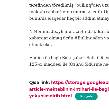
tərəfindən törədilmiş “bullinq”dən uz
məktəb rəhbərliyinə müraciət edib. On
bununla əlaqədar heç bir addım atmay
N.Məmmədbəyli müraciətində bildirib
xəbərdar olmaq üçün #BullinqəSon və
etmək olar.
Hadisə ilə bağlı Bakı şəhəri Səbail R
125-ci maddəsi ilə (Özünü öldürmə hədd
Qısa link:
https://storage.googlea
article-mekteblinin-intihari-ile-bag
yekunlasdirib.html
Kopyala