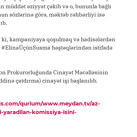
un müddət əziyyət çəkib və o, bununla bağlı
un sözlərinə görə, məktəb rəhbərliyi isə
ıb.
 ki, kampaniyaya qoşulmaq və hadisələrdən
 #ElinaÜçünSusma həştəqlərindən istifadə
ayon Prokurorluğunda Cinayət Məcəlləsinin
inə çatdırma) cinayət işi başlanılıb.
pis.com/qurium/www.meydan.tv/az-
li-yaradilan-komissiya-isini-