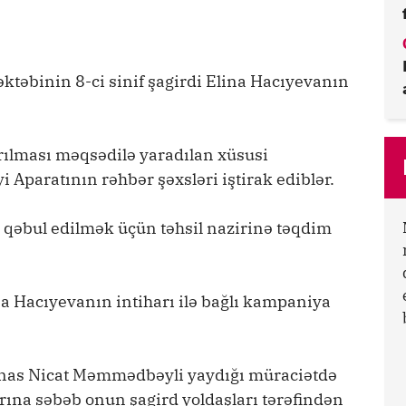
ktəbinin 8-ci sinif şagirdi Elina Hacıyevanın
ırılması məqsədilə yaradılan xüsusi
i Aparatının rəhbər şəxsləri iştirak ediblər.
 qəbul edilmək üçün təhsil nazirinə təqdim
a Hacıyevanın intiharı ilə bağlı kampaniya
as Nicat Məmmədbəyli yaydığı müraciətdə
rına səbəb onun şagird yoldaşları tərəfindən