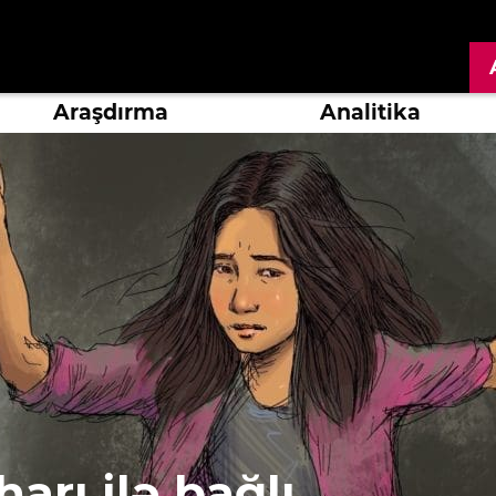
Araşdırma
Analitika
arı ilə bağlı