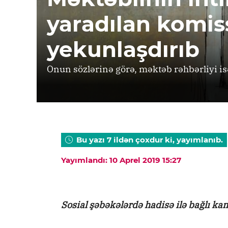
yaradılan komiss
yekunlaşdırıb
Onun sözlərinə görə, məktəb rəhbərliyi i
Bu yazı 7 ildən çoxdur ki, yayımlanıb.
Yayımlandı: 10 Aprel 2019 15:27
Sosial şəbəkələrdə hadisə ilə bağlı k