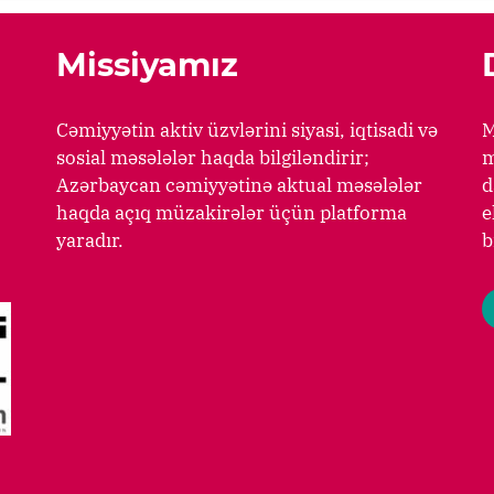
Missiyamız
Cəmiyyətin aktiv üzvlərini siyasi, iqtisadi və
M
sosial məsələlər haqda bilgiləndirir;
m
Azərbaycan cəmiyyətinə aktual məsələlər
d
haqda açıq müzakirələr üçün platforma
e
yaradır.
b