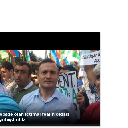
əbsdə olan ictimai fəalın cəzası
ğırlaşdırılıb