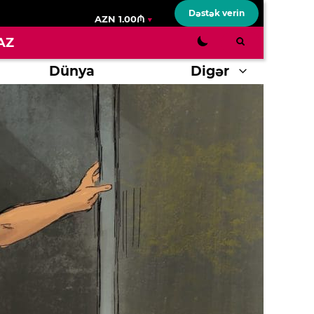
Dəstək verin
AZN 1.00₼
AZ
Dünya
Digər