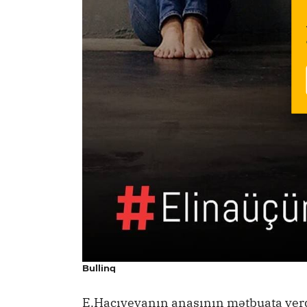
Bullinq
E.Hacıyevanın anasının mətbuata verd