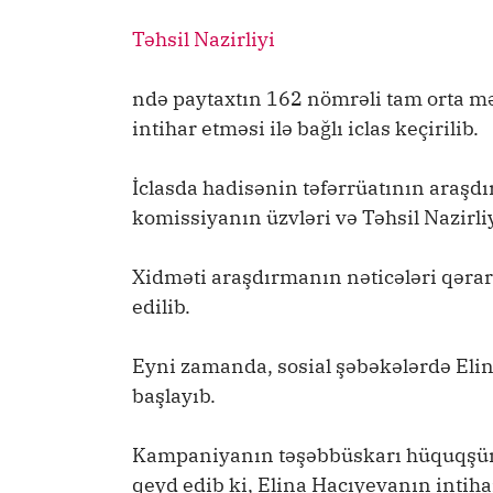
Təhsil Nazirliyi
ndə paytaxtın 162 nömrəli tam orta mə
intihar etməsi ilə bağlı iclas keçirilib.
İclasda hadisənin təfərrüatının araşd
komissiyanın üzvləri və Təhsil Nazirliy
Xidməti araşdırmanın nəticələri qərar
edilib.
Eyni zamanda, sosial şəbəkələrdə Elin
başlayıb.
Kampaniyanın təşəbbüskarı hüquqşün
qeyd edib ki, Elina Hacıyevanın intiha